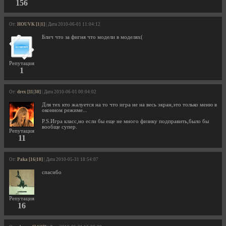
156
От:
HOUVK [1|1]
| Дата 2010-06-01 11:04:12
Блич что за фигня что модели в моделях(
Репутация
1
От:
drex [11|30]
| Дата 2010-06-01 00:04:02
Для тех кто жалуется на то что игра не на весь экран,это только меню в
оконном режиме...
P.S.Игра класс,но если бы еще не много физику подправить,было бы
вообще супер.
Репутация
11
От:
Paka [16|10]
| Дата 2010-05-31 18:54:07
спасибо
Репутация
16