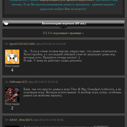
письмо. Если Вы против размещения данного материала - администрация с
радостью пойдет Вам на встречу!
Комментарии игроков (60 шт.)
[1]
2
Следующая страница »
От:
Igor4353453453 [4|0]
| Дата 2016-03-14 13:54:39
Эх... Есть в стиме полная версия, увидел щас, что демка отличается.
Хотел пройти, а с последней обновой стим не загружает демы игр,
которые есть. Придётся отсюда качать! ;)
И ещё: У меня не работает сылка депозита
Репутация
4
От:
OrDronus [2|7]
| Дата 2012-06-21 13:25:43
Блин, так это просто демка к игре Tiny & Big: Grandpa's Leftovers, а не
отдельная игра. Которая кстати вышла. А вообще игра супер, особенно
ракета (на колёсико нажать).
Репутация
2
От:
GRAF_28rus [8|27]
| Дата 2012-01-23 10:38:06