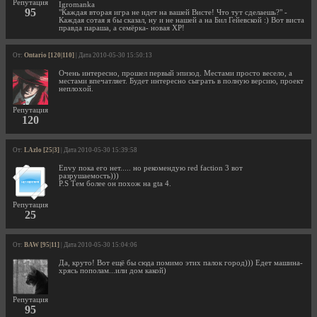
Репутация
Igromanka
95
"Каждая вторая игра не идет на вашей Висте! Что тут сделаешь?" -
Каждая сотая я бы сказал, ну и не нашей а на Бил Гейевской :) Вот виста
правда параша, а семёрка- новая ХР!
От:
Ontario [120|110]
| Дата 2010-05-30 15:50:13
Очень интересно, прошел первый эпизод. Местами просто весело, а
местами впечатляет. Будет интересно сыграть в полную версию, проект
неплохой.
Репутация
120
От:
LAzlo [25|3]
| Дата 2010-05-30 15:39:58
Envy пока его нет..... но рекомендую red faction 3 вот
разрушаемость)))
P.S Тем более он похож на gta 4.
Репутация
25
От:
BAW [95|11]
| Дата 2010-05-30 15:04:06
Да, круто! Вот ещё бы сюда помимо этих палок город))) Едет машина-
хрясь пополам...или дом какой)
Репутация
95