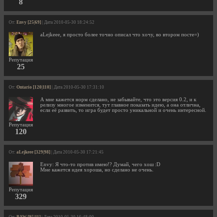
8
От:
Envy [25|69]
| Дата 2010-05-30 18:24:52
aLejkeee, я просто более точно описал что хочу, во втором посте=)
Репутация
25
От:
Ontario [120|110]
| Дата 2010-05-30 17:31:10
А мне кажется норм сделано, не забывайте, что это версия 0.2, и к
релизу многое изменится, тут главное показать идею, а она отлична,
если её развить, то игра будет просто уникальной и очень интересной.
Репутация
120
От:
aLejkeee [329|98]
| Дата 2010-05-30 17:21:45
Envy: Я что-то против имею!? Думай, чего хош :D
Мне кажется идея хороша, но сделано не очень.
Репутация
329