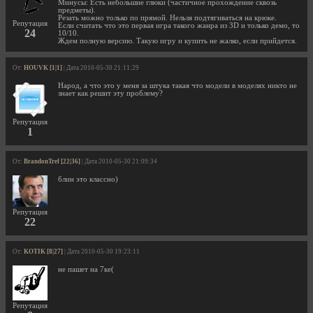
Минусы: Есть небольшие глюки (частичное прохождение сквозь
предметы).
Резать можно только по прямой. Нельзя подтягиваться на крюке.
Репутация
Если считать что это первая игра такого жанра из 3D и только демо, то
24
10/10.
Ждем полную версию. Такую игру и купить не жалко, если прийдется.
От:
HOUVK [1|1]
| Дата 2010-05-30 21:11:29
Народ, а что это у меня за штука такая что модели в моделях никто не
знает как решит эту проблему?
Репутация
1
От:
BrandonTref [22|36]
| Дата 2010-05-30 21:09:34
блин это классно)
Репутация
22
От:
KOTIK [8|27]
| Дата 2010-05-30 19:23:11
не пашет на 7ке(
Репутация