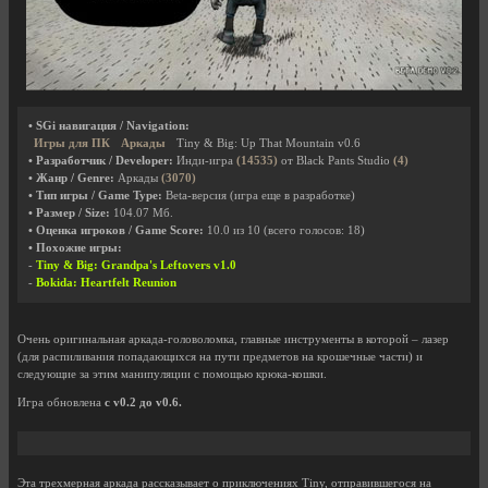
• SGi навигация / Navigation:
Игры для ПК
Аркады
Tiny & Big: Up That Mountain v0.6
• Разработчик / Developer:
Инди-игра
(14535)
от Black Pants Studio
(4)
• Жанр / Genre:
Аркады
(3070)
• Тип игры / Game Type:
Beta-версия (игра еще в разработке)
• Размер / Size:
104.07 Мб.
• Оценка игроков / Game Score:
10.0
из
10
(всего голосов:
18
)
• Похожие игры:
-
Tiny & Big: Grandpa's Leftovers v1.0
-
Bokida: Heartfelt Reunion
Очень оригинальная аркада-головоломка, главные инструменты в которой – лазер
(для распиливания попадающихся на пути предметов на крошечные части) и
следующие за этим манипуляции с помощью крюка-кошки.
Игра обновлена
с v0.2 до v0.6.
Эта трехмерная аркада рассказывает о приключениях Tiny, отправившегося на