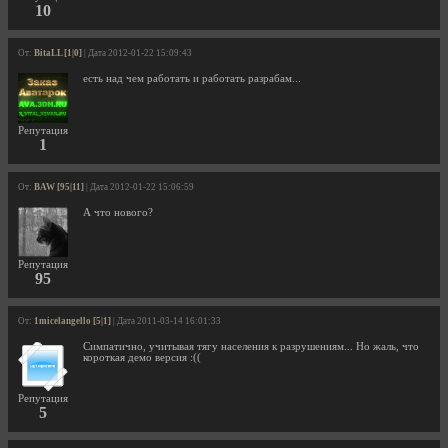
10
От:
BitaLL [1|0]
| Дата 2012-01-22 15:09:43
есть над чем работать и работать разрабам...
Репутация
1
От:
BAW [95|11]
| Дата 2012-01-22 15:06:59
А что нового?
Репутация
95
От:
1micelangello [5|1]
| Дата 2011-03-14 16:01:33
Симпатично, учитывая тягу населения к разрушениям... Но жаль, что
короткая демо версия :((
Репутация
5