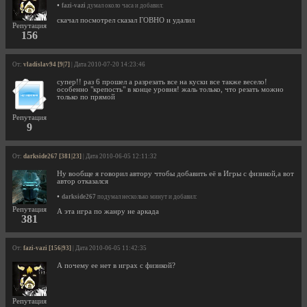
•
fazi-vazi
думал около часа и добавил:
скачал посмотрел сказал ГОВНО и удалил
Репутация
156
От:
vladislav94 [9|7]
| Дата 2010-07-20 14:23:46
супер!! раз 6 прошел а разрезать все на куски все также весело!
особенно "крепость" в конце уровня! жаль только, что резать можно
только по прямой
Репутация
9
От:
darkside267 [381|23]
| Дата 2010-06-05 12:11:32
Ну вообще я говорил автору чтобы добавить её в Игры с физикой,а вот
автор отказался
•
darkside267
подумал несколько минут и добавил:
Репутация
А эта игра по жанру не аркада
381
От:
fazi-vazi [156|93]
| Дата 2010-06-05 11:42:35
А почему ее нет в играх с физикой?
Репутация