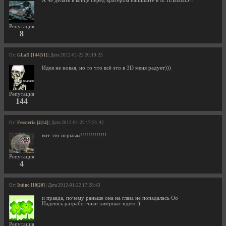
А чё делать в конце перед кратером напишите в лс ПЛИИИЗ!!
Репутация
8
От:
GLaD [144|51]
| Дата 2012-01-22 20:19:25
Идея не новая, но то что всё это в 3D меня радует)))
Репутация
144
От:
Fessterio [4|14]
| Дата 2012-01-22 17:31:42
вот это игрыыы!!!!!!!!!!!!!
Репутация
4
От:
Intino [10|20]
| Дата 2012-01-22 17:28:43
и правда, почему раньше она на глаза не попадалась Оо
Надеюсь разработчики завершат идею :)
Репутация