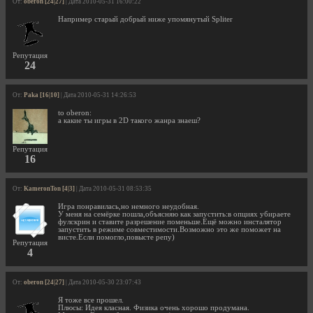
От:
oberon [24|27]
| Дата 2010-05-31 16:00:22
Например старый добрый ниже упомянутый Spliter
Репутация
24
От:
Paka [16|10]
| Дата 2010-05-31 14:26:53
to oberon:
а какие ты игры в 2D такого жанра знаеш?
Репутация
16
От:
KameronTon [4|3]
| Дата 2010-05-31 08:53:35
Игра понравилась,но немного неудобная.
У меня на семёрке пошла,объясняю как запустить:в опциях убираете
фулскрин и ставите разрешение поменьше.Ещё можно инсталятор
запустить в режиме совместимости.Возможно это же поможет на
висте.Если помогло,повысте репу)
Репутация
4
От:
oberon [24|27]
| Дата 2010-05-30 23:07:43
Я тоже все прошел.
Плюсы: Идея класная. Физика очень хорошо продумана.