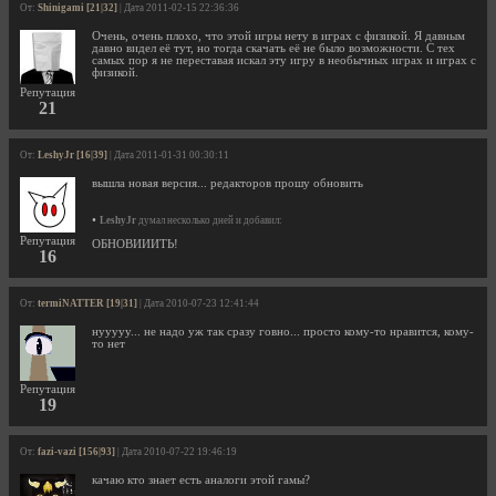
От:
Shinigami [21|32]
| Дата 2011-02-15 22:36:36
Очень, очень плохо, что этой игры нету в играх с физикой. Я давным
давно видел её тут, но тогда скачать её не было возможности. С тех
самых пор я не переставая искал эту игру в необычных играх и играх с
физикой.
Репутация
21
От:
LeshyJr [16|39]
| Дата 2011-01-31 00:30:11
вышла новая версия... редакторов прошу обновить
•
LeshyJr
думал несколько дней и добавил:
Репутация
ОБНОВИИИТЬ!
16
От:
termiNATTER [19|31]
| Дата 2010-07-23 12:41:44
нууууу... не надо уж так сразу говно... просто кому-то нравится, кому-
то нет
Репутация
19
От:
fazi-vazi [156|93]
| Дата 2010-07-22 19:46:19
качаю кто знает есть аналоги этой гамы?