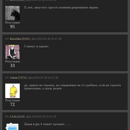
От:
BAW [95|11]
| Дата 2010-05-30 16:48:00
О, всё, запустил- просто поменял разрешение экрана
Репутация
95
От:
Barashka [33|11]
| Дата 2010-05-30 16:47:38
5 минут и удалил
Репутация
33
От:
Jakem [72|71]
| Дата 2010-05-30 16:25:38
да, ламать не строить, но управление не оч удобное, если не строить
траекторию, а сразу резать
Репутация
72
От:
LAzlo [25|3]
| Дата 2010-05-30 16:21:18
Даааа в gta 4 сюжет хромает........