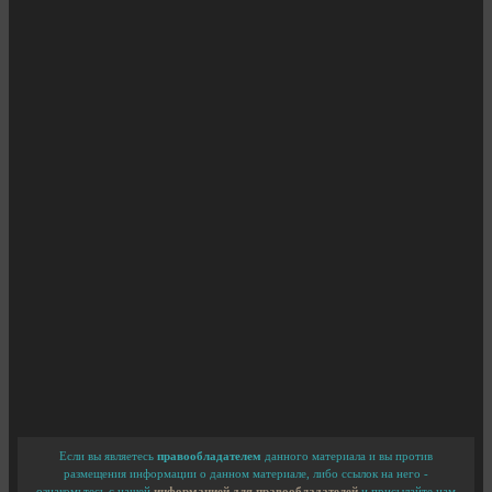
Если вы являетесь
правообладателем
данного материала и вы против
размещения информации о данном материале, либо ссылок на него -
ознакомьтесь с нашей
информацией для правообладателей
и присылайте нам