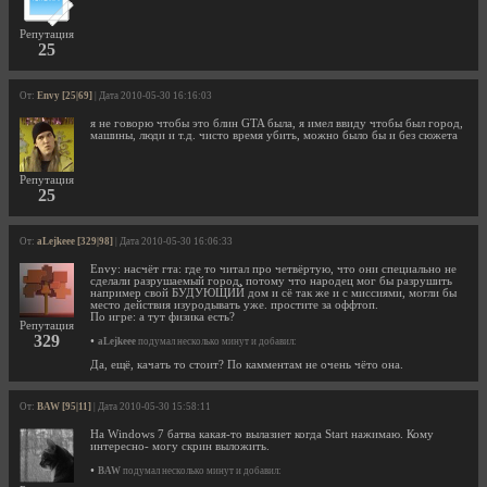
Репутация
25
От:
Envy [25|69]
| Дата 2010-05-30 16:16:03
я не говорю чтобы это блин GTA была, я имел ввиду чтобы был город,
машины, люди и т.д. чисто время убить, можно было бы и без сюжета
Репутация
25
От:
aLejkeee [329|98]
| Дата 2010-05-30 16:06:33
Envy: насчёт гта: где то читал про четвёртую, что они специально не
сделали разрушаемый город, потому что народец мог бы разрушить
например свой БУДУЮЩИЙ дом и сё так же и с миссиями, могли бы
место действия изуродывать уже. простите за оффтоп.
По игре: а тут физика есть?
Репутация
329
•
aLejkeee
подумал несколько минут и добавил:
Да, ещё, качать то стоит? По камментам не очень чёто она.
От:
BAW [95|11]
| Дата 2010-05-30 15:58:11
На Windows 7 батва какая-то вылазиет когда Start нажимаю. Кому
интересно- могу скрин выложить.
•
BAW
подумал несколько минут и добавил: