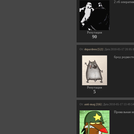
2 гб операти
Репутация
90
От:
depardeou [5|2]
| Дата 2010-05-17 20:05:
бред редкост
Репутация
5
От:
anti-mag [3|6]
| Дата 2010-05-17 13:49:5
Прикольная иг