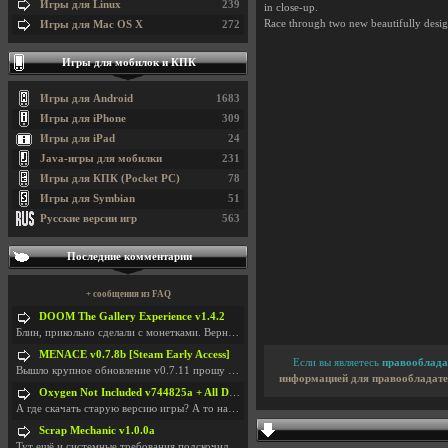
Игры для Linux
239
in close-up.
Race through two new beautifully desig
Игры для Mac OS X
272
Игры для мобилок и КПК
Игры для Android
1683
Игры для iPhone
309
Игры для iPad
24
Java-игры для мобилки
231
Игры для КПК (Pocket PC)
78
Игры для Symbian
51
Русские версии игр
563
Последние комментарии
+ сообщения из FAQ
DOOM The Gallery Experience v1.4.2
Блин, прикольно сделали с монетками. Вернулся в св
MENACE v0.7.8b [Steam Early Access]
Если вы являетесь
правооблада
Вышло крупное обновление v0.7.11 прошу обновить
информацией для правообладате
Oxygen Not Included v744825a + All DLC
А где скачать старую версию игры? А то на новой но
Scrap Mechanic v1.0.0a
Тут ещё и системные требования подскочили. Если не