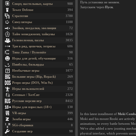
Путь установки не меняем.
Спорт, настольные, карты
988
Запускаем через
Пуск
.
Tower Defense
394
Стратегии
3780
Симуляторы
1188
Змейки, поедалки, эволюция
72
Тайм менеджмент, тайкуны
1020
Головоломки, пазлы
3035
Три в ряд, цепочки, тетрисы
686
Типа Zuma / Dynomite
98
Игры для детей, обучающие
316
Пинболы, бильярды
65
Необычные игры
1077
Большие игры (Rip, Repack)
269
Ретро-игры (DOS, Win 9x)
691
Игры пользователей
272
Сетевые / ХотСит
2320
Русские версии игр
8412
Игры для взрослых (18+)
130
VR-игры
399
In this latest installment of
Moki Comb
Moki and his mount Rooki are actively 
Зомби игры
446
animations, so every battle between Mo
SGi-сборники
0
We've also added a new jousting mechan
Создание игр
98
physical interface, which prevents unrea