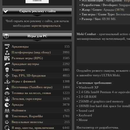
• SGi навигация / Navigation:
Игр
• Разработчик / Developer:
Singapo
• Жанр / Genre:
Аркады
(3070)
Скрыть рекламу с сайта
• Тип игры / Game Type:
Бесплатна
• Размер / Size:
69.90 Мб.
Чтоб скрыть всю рекламу с сайта, для начала
необходимо
зарегистрироваться
.
Moki Combat
- оригинальный action 
Игры для PC
запланированных мультипликаций, та
Арканоиды
155
Платформеры (вид сбоку)
3991
Ролевые игры (RPG)
3505
Аркадные шутеры
2292
Хорроры
1885
Оседлайте резвого скакуна, возьмите
и завоюйте титул ULTRA Moki.
Тир, FPS, 3D-бродилки
4015
Игры с физикой
1308
Системные требования:
Песочницы (Sandbox-игры)
1404
• Windows® XP
• 2.4 GHz Intel® Pentium 4 or equiva
Техника на колесах, гонки
1223
• 2.0 GB RAM
Леталки, скроллеры
1029
• 256MB of graphics card memory
Аркады
3070
• 180MB free hard disk space for install
Файтинги
625
• Sound card
• Keyboard
Текстовые, Roguelike
1701
• Mouse
Визуальные новеллы
215
Инсталлятор от разработчика.
Я ищу, квесты, приключения
6441