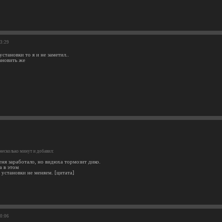
03:29
 установки то я и не заметил..
ановить же
несколько минут и добавил:
еня заработало, но видюха тормозит дико.
а в этом
 установки не меняем. [цитата]
20:06