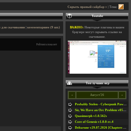
Скрыть правый сайдбар »
| Тема:
Youtube
 для скачивания
|
комментариям (9 шт.)
ВАЖНО:
Некоторые плагины в вашем
браузере могут скрывать ссылки на
скачивание.
Рейтинга пока нет
Топ лучших игр
«
Август'26
»
Probably Stolen - Cyberpunk Pawnshop Simulator v048c [Playtest]
Sir, We Have an Orc Problem v05.08.2026
Quasimorph v1.0.562s
Core of Genesis v1.0.0-rc.4
Deltarune v29.07.2026 [Chapters 1-5] / + RUS [Chapters 1-5]