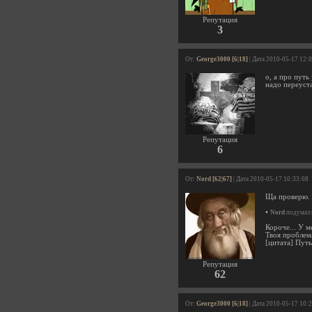
Репутация
3
От:
George3000 [6|18]
| Дата 2010-05-17 12:
о, а про путь
надо переуст
Репутация
6
От:
Nord [62|67]
| Дата 2010-05-17 10:33:08
Ща проверю.
•
Nord
подумал 
Короче... У м
Твоя проблем
[цитата] Путь
Репутация
62
От:
George3000 [6|18]
| Дата 2010-05-17 10: