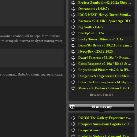
Project Zomboid v42.20.2a [Steam Early Access]
Ostranauts v1.0.0.7a
IRON NEST: Heavy Turret Simulator v1.0a
Factorio v2.1.14b + Space Age DLC
Big Walk v1.4.7a
Pile Up! v1.0.12a
нажами в свободной манере. Нет никаких
Lucky Tower Ultimate v1.1.1a
т, который никогда не будет повторяться.
BeamNG Drive v0.39.2.1b [Steam Early Access]
HyperBox v25.12.2025
Dwarf Fortress v53.16a / + Русская Версия v50.12a
Crisis Response v0.10a / Blood & Bullet
Roguebound Pirates v0.7.0.1a [Playtest]
х тропиках. Выбейте своих врагов из седла
Dungeons & Degenerate Gamblers v2.0.2a
Enter the Chronosphere v141.6g [Steam Early Access]
Minecraft: Bedrock Edition 1.26.33.1a / + TLauncher v2.89
Показать Топ-100
10 новых игр
DOOM The Gallery Experience v1.4.2
Prospice: Anomalous Logistics v97 [Playtest]
Escape Wizard
Probably Stolen - Cyberpunk Pawnshop Simulator v048c [Playtest]