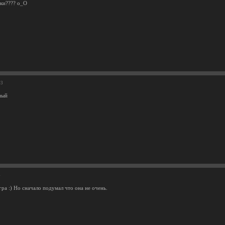
вки???? о_О
03
ный
4
ра :) Но сначало подумал что она не очень.