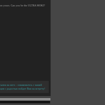
tay on yours. Can you be the ULTRA MOKI?
ылок на него - ознакомьтесь с нашей
ция с радостью пойдет Вам на встречу!