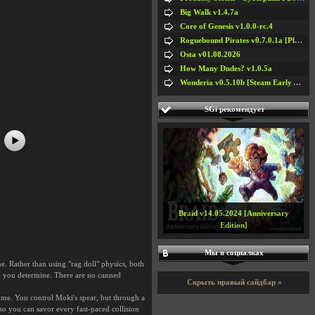
Big Walk v1.4.7a
Core of Genesis v1.0.0-rc.4
#5
Roguebound Pirates v0.7.0.1a [Playtest]
Osta v01.08.2026
How Many Dudes? v1.0.5a
Wonderia v0.5.10b [Steam Early Access]
SGi рекомендует
Braid v14.05.2024 [Anniversary
Edition]
Мы в социалках
. Rather than using "rag doll" physics, both
h you determine. There are no canned
Скрыть правый сайдбар »
me. You control Moki's spear, but through a
 so you can savor every fast-paced collision