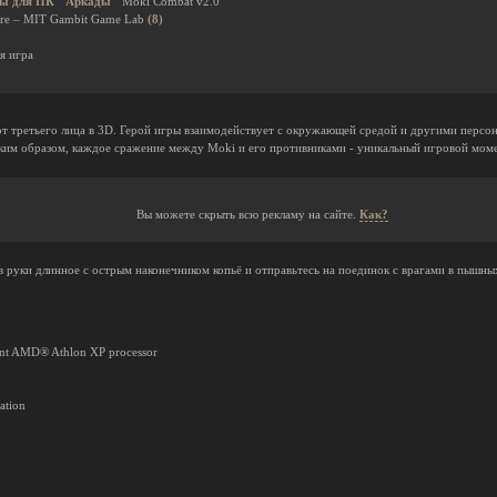
ы для ПК
Аркады
Moki Combat v2.0
re – MIT Gambit Game Lab
(8)
я игра
от третьего лица в 3D. Герой игры взаимодействует с окружающей средой и другими персо
ким образом, каждое сражение между Moki и его противниками - уникальный игровой момен
Вы можете скрыть всю рекламу на сайте.
Как?
 в руки длинное с острым наконечником копьё и отправьтесь на поединок с врагами в пышны
lent AMD® Athlon XP processor
ation