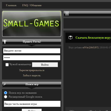
Главная
FAQ / Общение
Скачать бесплатную игру
Привет, Гость!
Игру добавил
olVin [2045|97]
| 2010-05-17
Чужой компьютер
Зарегистрироваться
Забыл пароль
Поиск игр
Поиск игр по названию
Расширенный Google-поиск