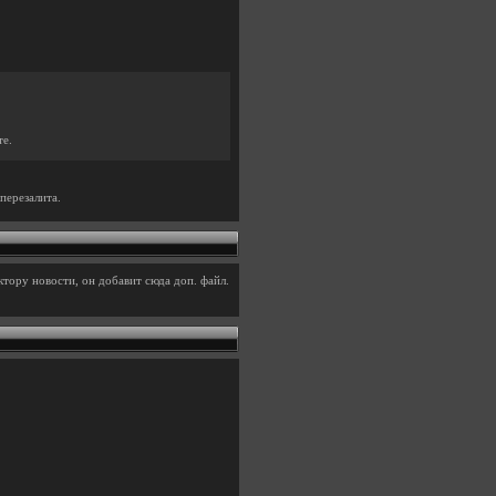
те.
перезалита.
тору новости, он добавит сюда доп. файл.