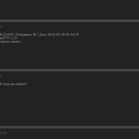
12
 [21|10] | Отправить ЛС | Дата 2010-05-18 05:14:19
вки???? о_О
 когда увидел
3
гб игра не пойдёт?
14:19