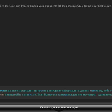
ned levels of lush tropics. Knock your opponents off their mounts while trying your best to s
телем
данного материала и вы против размещения информации о данном материале, либо сс
лей
и присылайте нам письмо. Если Вы против размещения данного материала - администра
Ссылки для скачивания игры