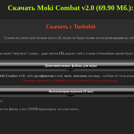
Скачать Moki Combat v2.0 (69.90 Мб.):
Скачать с Turbobit
Ссылок на самом деле больше (всего
2
), видно их будет только после
регистрации
на сай
ты нашёл "мёртвую" ссылку - дави значок
[X]
рядом с ней и ссылка в ближайшее время будет 
Дополнительные файлы для игры
oki Combat v2.0
, либо
русификатор
к ней,
патч
,
левелпак
или
мод
- сообщи об этом редак
Отправка личных сообщений доступна только после регистрации.
Комментарии игроков (9 шт.)
:00
и єто фигня, а вот 256MB видеокарты, это уже плохо...