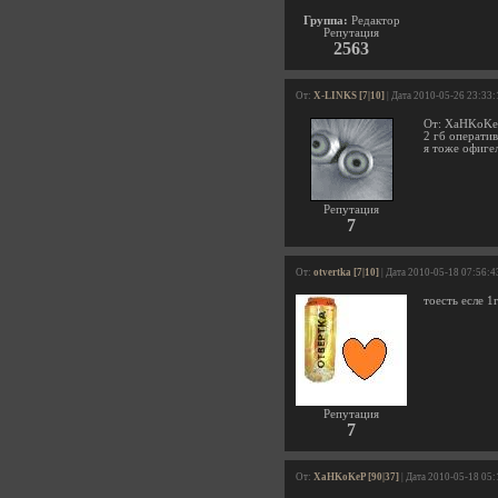
Группа:
Редактор
Репутация
2563
От:
X-LINKS [7|10]
| Дата 2010-05-26 23:33:
От: XaHKoKeP
2 гб операти
я тоже офигел
Репутация
7
От:
otvertka [7|10]
| Дата 2010-05-18 07:56:4
тоесть есле 1
Репутация
7
От:
XaHKoKeP [90|37]
| Дата 2010-05-18 05: