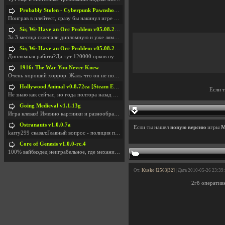
Probably Stolen - Cyberpunk Pawnshop Simulator v048c [Playtest]
Поиграв в плейтест, сразу бы накинул игре наивысши
Sir, We Have an Orc Problem v05.08.2026
За 3 месяца склепали дипломную и уже лям двести ба
Sir, We Have an Orc Problem v05.08.2026
Дипломная работа?Да тут 120000 орков путь выбирают
1916: The War You Never Knew
Очень хороший хоррор. Жаль что он не получил должн
Hollywood Animal v0.8.72ea [Steam Early Access]
Если 
Не знаю как сейчас, но года полтора назад игра был
Going Medieval v1.1.13g
Игра клевая! Именно картинки и разнообразия в стро
Ostranauts v1.0.0.7a
Если ты нашел
новую версию
игры
M
karry299 сказал:Главный вопрос - полиция по-прежне
Core of Genesis v1.0.0-rc.4
100% вайбкодед неиграбельное, где механики знает т
От:
Kusko [2563|32]
| Дата 2010-05-26 23:39
2гб оперативк