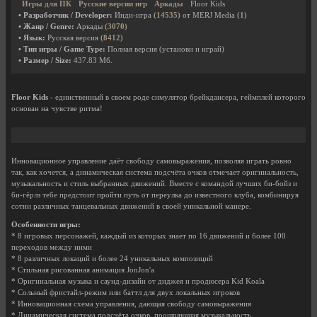
Игры для ПК
Русские версии игр
Аркады
Floor Kids
• Разработчик / Developer:
Инди-игра
(14535)
от MERJ Media
(1)
• Жанр / Genre:
Аркады
(3070)
• Язык:
Русская версия
(8412)
• Тип игры / Game Type:
Полная версия (установи и играй)
• Размер / Size:
437.83 Мб.
Floor Kids
- единственный в своем роде симулятор брейкдансера, геймплей которого
основан на чувстве ритма!
Инновационное управление даёт свободу самовыражения, позволяя играть ровно
так, как хочется, а динамическая система подсчёта очков отмечает оригинальность,
музыкальность и стиль выбранных движений. Вместе с командой лучших би-бойз и
би-гёрлз тебе предстоит пройти путь от переулка до известного клуба, комбинируя
сотни различных танцевальных движений в своей уникальной манере.
Особенности игры:
* 8 игровых персонажей, каждый из которых знает по 16 движений и более 100
переходов между ними
* 8 различных локаций и более 24 уникальных композиций
* Стильная рисованная анимация JonJon'а
* Оригинальная музыка и саунд-дизайн от диджея и продюсера Kid Koala
* Сольный фристайл-режим или баттл для двух локальных игроков
* Инновационная схема управления, дающая свободу самовыражения
* Динамическая система подсчёта очков, поощряющая музыкальность,