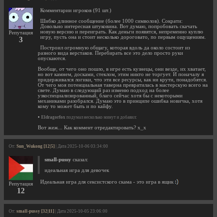
Комментарии игроков (91 шт.)
Шибко длинное сообщение (более 1000 символов). Сократи:
Довольно интересная штуковина. Вот думаю, попробовать скачать
новую версию и переиграть. Как деньги появятся, непременно куплю
Репутация
игру, пусть она и стоит несколько дороговато, по первым ощущениям.
3
Построил огромную общагу, которая вдоль да около состоит из
разного вида верстаков. Перебирать все это дело просто руки
опускаются.
Вообще, от чего оно пошло, в игре есть кузнецы, они везде, их хватает,
но вот камнем, досками, стеклом, этим никто не торгует. И поначалу я
придерживался логики, что эти все ресурсы, как ни крути, понадобятся.
От чего моя потенциальная таверна превратилась в мастерскую всего на
свете. Думаю в следующий раз изменю подход на более
узкоспециализированный, благо сейчас хотя бы с некоторыми
механиками разобрался. Думаю это в принципе ошибка новичка, хотя
кому то может быть и по кайфу.
•
Eldragorfox
подумал несколько минут и добавил:
Вот жеж... Как коммент отредактировать? х_х
От:
Sun_Wukong [12|5]
| Дата 2025-10-06 03:34:00
small-pussy
сказал:
идеальная игра для девочек
Идеальная игра для сексистского скама - это игра в ящик
Репутация
12
От:
small-pussy [32|11]
| Дата 2025-10-05 23:06:00