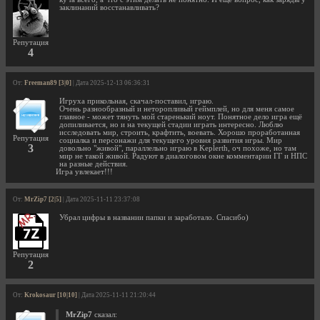
заклинаний восстанавливать?
Репутация
4
От:
Freeman89 [3|0]
| Дата 2025-12-13 06:36:31
Игруха прикольная, скачал-поставил, играю.
Очень разнообразный и неторопливый геймплей, но для меня самое
главное - может тянуть мой старенький ноут. Понятное дело игра ещё
допиливается, но и на текущей стадии играть интересно. Люблю
исследовать мир, строить, крафтить, воевать. Хорошо проработанная
Репутация
социалка и персонажи для текущего уровня развития игры. Мир
3
довольно "живой", параллельно играю в Keplerth, оч похоже, но там
мир не такой живой. Радуют в диалоговом окне комментарии ГГ и НПС
на разные действия.
Игра увлекает!!!
От:
MrZip7 [2|5]
| Дата 2025-11-11 23:37:08
Убрал цифры в названии папки и заработало. Спасибо)
Репутация
2
От:
Krokosaur [10|10]
| Дата 2025-11-11 21:20:44
MrZip7
сказал: