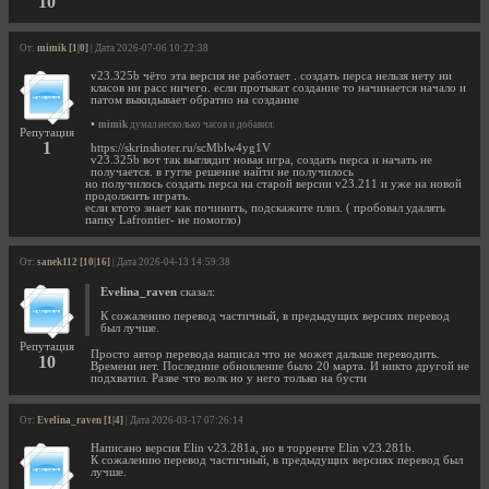
10
От:
mimik [1|0]
| Дата 2026-07-06 10:22:38
v23.325b чёто эта версия не работает . создать перса нельзя нету ни
класов ни расс ничего. если протыкат создание то начинается начало и
патом выкидывает обратно на создание
•
mimik
думал несколько часов и добавил:
Репутация
1
https://skrinshoter.ru/scMblw4yg1V
v23.325b вот так выглядит новая игра, создать перса и начать не
получается. в гугле решение найти не получилось
но получилось создать перса на старой версии v23.211 и уже на новой
продолжить играть.
если ктото знает как починить, подскажите плиз. ( пробовал удалять
папку Lafrontier- не помогло)
От:
sanek112 [10|16]
| Дата 2026-04-13 14:59:38
Evelina_raven
сказал:
К сожалению перевод частичный, в предыдущих версиях перевод
был лучше.
Репутация
Просто автор перевода написал что не может дальше переводить.
10
Времени нет. Последние обновление было 20 марта. И никто другой не
подхватил. Разве что волк но у него только на бусти
От:
Evelina_raven [1|4]
| Дата 2026-03-17 07:26:14
Написано версия Elin v23.281a, но в торренте Elin v23.281b.
К сожалению перевод частичный, в предыдущих версиях перевод был
лучше.