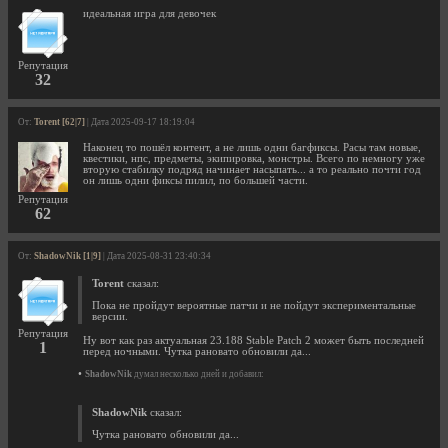
идеальная игра для девочек
Репутация
32
От:
Torent [62|7]
| Дата 2025-09-17 18:19:04
Наконец то пошёл контент, а не лишь одни багфиксы. Расы там новые,
квестики, нпс, предметы, экипировка, монстры. Всего по немногу уже
вторую стабилку подряд начинает насыпать... а то реально почти год
он лишь одни фиксы пилил, по большей части.
Репутация
62
От:
ShadowNik [1|9]
| Дата 2025-08-31 23:40:34
Torent
сказал:
Пока не пройдут вероятные патчи и не пойдут экспериментальные
версии.
Репутация
Ну вот как раз актуальная 23.188 Stable Patch 2 может быть последней
1
перед ночными. Чутка рановато обновили да...
•
ShadowNik
думал несколько дней и добавил:
ShadowNik
сказал:
Чутка рановато обновили да...