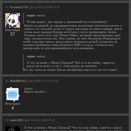
От:
Navedan [57|9]
| Дата 2026-01-20 08:21:52
zopux
сказал:
И ещё вопрос, как заряды у заклинаний восстанавливать?
Книги из данжей, но предварительно желательно научиться читать у
одного из учителей, если со старта персонаж не имеет навыка, иначе
Репутация
очень мало зарядов будешь получать и часто проваливать чтение.
57
Помимо этого есть черт Dream Waker, который гарантировано дает
пару спеллов после сна. Они слабые, но зато бесплатно Рекомендую
особо хорошие книги, вроде книги телепорта домой сохранить до
момента прибытия очень полезного НПС в город, чтобы он мог
скопировать ее для перманентного использования.
zopux
сказал:
А что за пункт с Меню [Запасы]? Что-то я не пойму, сыпется с
верху куча всего, а что с этим делать не понятно.
Вот эту часть не понял. Как на английском зовется и где это меню?
От:
HelioBM [4|5]
| Дата 2026-01-19 21:19:18
zopux
Книги читайте...
Репутация
4
От:
zopux [4|9]
| Дата 2026-01-18 20:13:02
А что за пункт с Меню [Запасы]? Что-то я не пойму, сыпется с верху
куча всего, а что с этим делать не понятно. И ещё вопрос, как заряды у