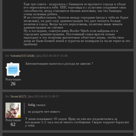
Еще три совета - подружись с банкиром из крупного города и убеди
его переселиться к тебе. НПС торговцы и с услугами сохраняют свои
способности, когда становится твоими жителями, так что банкиры
очень полезные ребята.
И не стесняйся пинать Лоитела между городами (когда у тебя их будет
несколько), он дает силу администрации что дает пихнуть больше
политик в город. Когда ты его переселяешь, политики выше лимита
администрации не слетают.
Ну и последние, советую взять Border Watch если найдешь его в
городских администрациях. Постоянный спаун врагов сильно
надоедает и это политика значительно облегчает жизнь, чтобы твои
дома не были боевой зоной и туристы не помирали (и ты не терял за это
прибыль)
От:
Valentin3333 [26|8]
| Дата 2025-06-26 07:41:06
Автоматизацию налогов и дохода не завезли ?
Репутация
26
От:
Torent [62|7]
| Дата 2025-04-26 11:09:57
Sefig
сказал:
на раздаче нет никого
У меня показывает 16 сидов. Вряд ли они все подключились за
Репутация
последние 1-2 часа после твоего сообщения. Скорее торрент барахлит
62
у тебя.