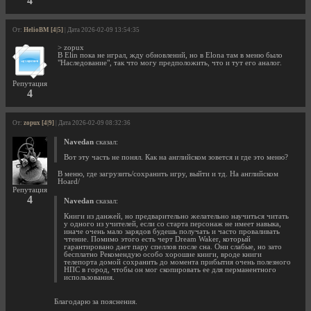
4
От:
HelioBM [4|5]
| Дата 2026-02-09 13:54:35
> zopux
В Elin пока не играл, жду обновлений, но в Elona там в меню было
"Наследование", так что могу предположить, что и тут его аналог.
Репутация
4
От:
zopux [4|9]
| Дата 2026-02-09 08:32:36
Navedan
сказал:
Вот эту часть не понял. Как на английском зовется и где это меню?
В меню, где загрузить/сохранить игру, выйти и тд. На английском
Hoard/
Репутация
4
Navedan
сказал:
Книги из данжей, но предварительно желательно научиться читать
у одного из учителей, если со старта персонаж не имеет навыка,
иначе очень мало зарядов будешь получать и часто проваливать
чтение. Помимо этого есть черт Dream Waker, который
гарантировано дает пару спеллов после сна. Они слабые, но зато
бесплатно Рекомендую особо хорошие книги, вроде книги
телепорта домой сохранить до момента прибытия очень полезного
НПС в город, чтобы он мог скопировать ее для перманентного
использования.
Благодарю за пояснения.