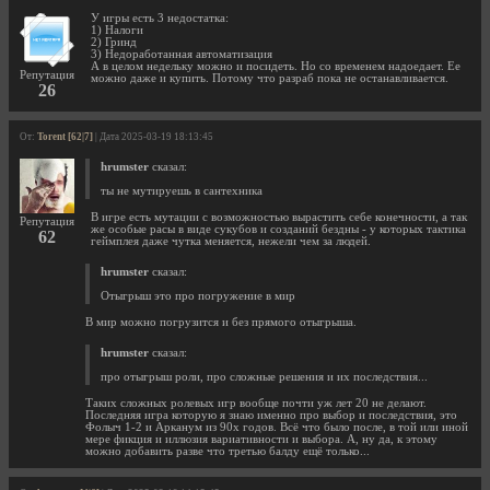
У игры есть 3 недостатка:
1) Налоги
2) Гринд
3) Недоработанная автоматизация
А в целом недельку можно и посидеть. Но со временем надоедает. Ее
Репутация
можно даже и купить. Потому что разраб пока не останавливается.
26
От:
Torent [62|7]
| Дата 2025-03-19 18:13:45
hrumster
сказал:
ты не мутируешь в сантехника
В игре есть мутации с возможностью вырастить себе конечности, а так
Репутация
же особые расы в виде сукубов и созданий бездны - у которых тактика
62
геймплея даже чутка меняется, нежели чем за людей.
hrumster
сказал:
Отыгрыш это про погружение в мир
В мир можно погрузится и без прямого отыгрыша.
hrumster
сказал:
про отыгрыш роли, про сложные решения и их последствия...
Таких сложных ролевых игр вообще почти уж лет 20 не делают.
Последняя игра которую я знаю именно про выбор и последствия, это
Фолыч 1-2 и Арканум из 90х годов. Всё что было после, в той или иной
мере фикция и иллюзия вариативности и выбора. А, ну да, к этому
можно добавить разве что третью балду ещё только...