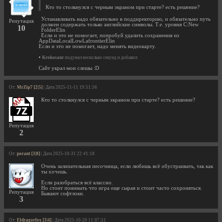
Кто то столкнулся с черным экраном при старте? есть решение?
Устанавливать надо обязательно в поддиректорию, и обязательно путь
Репутация
должен содержать только английские символы. Т.е. уровня С:New
10
FolderElin
Если и это не помогает, попробуй удалить сохранения из
AppDataLocalLowLafrontierElin
Если и это не помогает, надо менять видеокарту.
•
Krokosaur
подумал несколько секунд и добавил:
Сайт украл мои слешы :D
От:
MrZip7 [2|5]
| Дата 2025-11-11 19:51:56
Кто то столкнулся с черным экраном при старте? есть решение?
Репутация
2
От:
porant [3|8]
| Дата 2025-10-31 22:41:18
Очень залипательная песочница, если любишь всё обустраивать, так как
ты хочешь.
Если разобраться всё классно.
Но стоит понимать что игра еще сырая и стоит часто сохроняться.
Репутация
Бывают софтлоки.
3
От:
Eldragorfox [3|4]
| Дата 2025-10-20 11:07:51