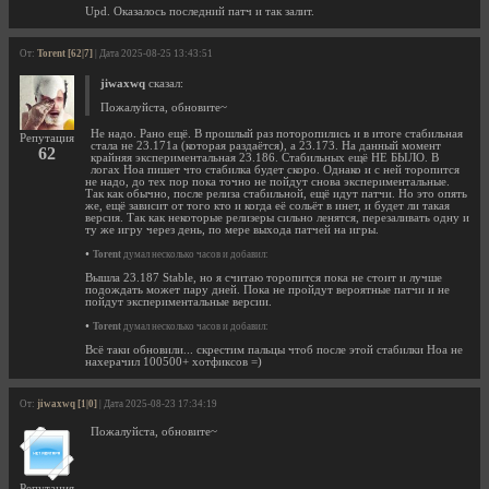
Upd. Оказалось последний патч и так залит.
От:
Torent [62|7]
| Дата 2025-08-25 13:43:51
jiwaxwq
сказал:
Пожалуйста, обновите~
Не надо. Рано ещё. В прошлый раз поторопились и в итоге стабильная
Репутация
стала не 23.171a (которая раздаётся), а 23.173. На данный момент
62
крайняя экспериментальная 23.186. Стабильных ещё НЕ БЫЛО. В
логах Ноа пишет что стабилка будет скоро. Однако и с ней торопится
не надо, до тех пор пока точно не пойдут снова экспериментальные.
Так как обычно, после релиза стабильной, ещё идут патчи. Но это опять
же, ещё зависит от того кто и когда её сольёт в инет, и будет ли такая
версия. Так как некоторые релизеры сильно ленятся, перезаливать одну и
ту же игру через день, по мере выхода патчей на игры.
•
Torent
думал несколько часов и добавил:
Вышла 23.187 Stable, но я считаю торопится пока не стоит и лучше
подождать может пару дней. Пока не пройдут вероятные патчи и не
пойдут экспериментальные версии.
•
Torent
думал несколько часов и добавил:
Всё таки обновили... скрестим пальцы чтоб после этой стабилки Ноа не
нахерачил 100500+ хотфиксов =)
От:
jiwaxwq [1|0]
| Дата 2025-08-23 17:34:19
Пожалуйста, обновите~
Репутация