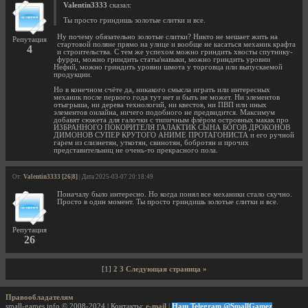
Valentin3333
сказал:
Ты просто гриндишь золотые слитки и все.
Ну почему обязательно золотые слитки? Никто не мешает жить на
Репутация
стартовой поляне прямо на улице и вообще не касаться механик крафта
4
и строительства. С тем же успехом можно гриндить хвосты спутнику-
фурри, можно гриндить статы/навыки, можно гриндить уровни
Нефий, можно гриндить уровни шмота у торговца или выпускаемой
продукции.
Но в конечном счёте да, никакого смысла играть или интересных
механик после первого года тут нет и быть не может. Ни элементов
отыгрыша, ни дерева технологий, ни квестов, ни ПВП или иных
элементов онлайна, ничего подобного не предвидится. Максимум
добавят сюжета для галочки с типичным флёром островных макак про
ИЗБРАННОГО ПОКОРИТЕЛЯ ГАЛАКТИК СЫНА БОГОВ ДРОКОНОВ
ДИМОНОВ СУПЕР КРУТОГО АНИМЕ ПРОТАГОНИСТА и его ручной
гарем из слизнетян, уткотян, свинотян, бобротян и прочих
представительниц не очень-то прекрасного пола.
От:
Valentin3333 [26|8]
| Дата 2025-03-07 20:18:49
Поначалу было интересно. Но когда понял все механики стало скучно.
Просто в один момент. Ты просто гриндишь золотые слитки и все.
Репутация
26
[1]
2
3
Следующая страница »
Правообладателям
small-games.info © 2008-2024 | Контакты:
e-mail
|
Наш Telegram @SmallGamez