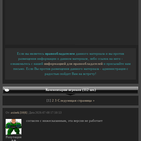
Если вы являетесь
правообладателем
данного материала и вы против
размещения информации о данном материале, либо ссылок на него -
ознакомьтесь с нашей
информацией для правообладателей
и присылайте нам
письмо. Если Вы против размещения данного материала - администрация с
радостью пойдет Вам на встречу!
Комментарии игроков (112 шт.)
[1]
2
3
Следующая страница »
От:
axinek [10|8]
| Дата 2026-07-08 17:50:53
согласен с нижесказанным, эта версия не работает
Репутация