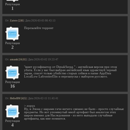
Репутация
1
От:
Zatero [2|0]
| Дата 2026-03-05 08:43:13
Перезалейте торрент
Репутация
2
От:
amank [16|11]
| Дата 2026-03-02 19:23:47
"вшит русификатор от DimakSerpg." - английская версия при этом
убита. Если у вас был выбран английский язык здравствуй черный
экран, спасет только убийство старых сейвов в папке AppData
LocalLow LafrontierElin и перезапуска с выбором русского.
Репутация
16
От:
HelioBM [4|5]
| Дата 2026-02-15 11:43:41
> zopux
Ну, в Элона с шарами гачи ничего связано не было - просто случайные
предметы. Но вот упомянутый мной артефакт был аналогом этих
шаров именно для Наследования - из него выпадали случайные
артефакты, как мне помнится.
Репутация
4