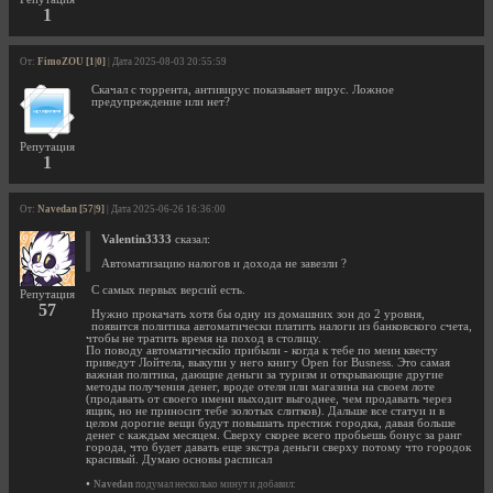
1
От:
FimoZOU [1|0]
| Дата 2025-08-03 20:55:59
Скачал с торрента, антивирус показывает вирус. Ложное
предупреждение или нет?
Репутация
1
От:
Navedan [57|9]
| Дата 2025-06-26 16:36:00
Valentin3333
сказал:
Автоматизацию налогов и дохода не завезли ?
С самых первых версий есть.
Репутация
57
Нужно прокачать хотя бы одну из домашних зон до 2 уровня,
появится политика автоматически платить налоги из банковского счета,
чтобы не тратить время на поход в столицу.
По поводу автоматическйо прибыли - когда к тебе по меин квесту
приведут Лойтела, выкупи у него книгу Open for Busness. Это самая
важная политика, дающие деньги за туризм и открывающие другие
методы получения денег, вроде отеля или магазина на своем лоте
(продавать от своего имени выходит выгоднее, чем продавать через
ящик, но не приносит тебе золотых слитков). Дальше все статуи и в
целом дорогие вещи будут повышать престиж городка, давая больше
денег с каждым месяцем. Сверху скорее всего пробьешь бонус за ранг
города, что будет давать еще экстра деньги сверху потому что городок
красивый. Думаю основы расписал
•
Navedan
подумал несколько минут и добавил: