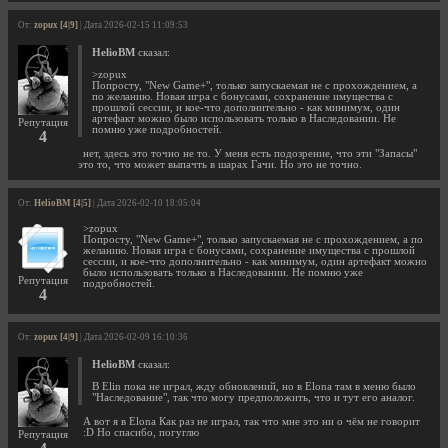
От:
zopux [4|9]
| Дата 2026-02-15 11:09:53
HelioBM
сказал:
>zopux
Попросту, "New Game+", только запускаемая не с прохождением, а
по желанию. Новая игра с бонусами, сохранение имущества с
прошлой сессии, и кое-что дополнительно - как минимум, один
артефакт можно было использовать только в Наследовании. Не
Репутация
помню уже подробностей.
4
нет, здесь это точно не то. У меня есть подозрение, что эти "Запасы"
это то, что может выпачть в шарах Гачи. Но это не точно.
От:
HelioBM [4|5]
| Дата 2026-02-10 18:05:04
>zopux
Попросту, "New Game+", только запускаемая не с прохождением, а по
желанию. Новая игра с бонусами, сохранение имущества с прошлой
сессии, и кое-что дополнительно - как минимум, один артефакт можно
было использовать только в Наследовании. Не помню уже
Репутация
подробностей.
4
От:
zopux [4|9]
| Дата 2026-02-09 16:10:36
HelioBM
сказал:
В Elin пока не играл, жду обновлений, но в Elona там в меню было
"Наследование", так что могу предположить, что и тут его аналог.
А вот я в Elona Как раз не играл, так что мне это ни о чём не говорит
:D Но спасибо, погуглю
Репутация