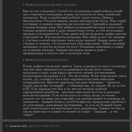
•
Torent
подумал несколько минут и добавил:
Как это нет отыгрыша? Считай что ты играешь в какой нибудь исекай
про очередного попаданца, в мире, построеном по типу онлайн рпг
гриндилок. Ходи и зарабатывай рейтинг среди героев. Займись
фермерством. Отстрой таверну, наладь производство бухла. Или создай
гостиницу со всяким сервисом для посетителей. Занимайся алхимией
создавая мощные зелья. Или займись кулинарией (которая в игре очень
хорошо проработанна и даже замороченна чуток, за счёт кучи всяких
приправ и ингредиентов). Стань каким нибудь кузнецом, крафть шмотки
и продавай их. Или предметы интерьера. Или забей на всё что связанно
с участком и качай персонажа через доски заданий. Гриндь данжи всё
сложнее и сложнее, что бы раскачать убер персонажа. Зайись поимкой
маленьких сестричек которые труться с большими папачками и сдавай
их за ценные награды. Заверши квестовую линию в доме с
привидениями и получи себе готическую лоли.
•
Torent
полчасика подумал и добавил:
В игре дофига чем можно занятся. Залезь в дискорд по игре и посмотри
чем там люди занимаются и ты удивишься сколько всего можно
придумать в игре, и как народ хвастается своими достижениями,
интересными находками и т.д.. Это песочница. В них тоже нужно уметь
играть. Да, соглашусь что в игре ощущается местами некоторая
незавершёность. Квестов сюжетных или даже банальных - "принеси,
подай, иди на фиг не мешай"... у обычных нпс, не хватает. Но на то это
и РД. Есть надежда что Ноа в тех местах которые требуют
определённой доработки - заполнит некоторые пустоты и дополнит
всем необходимым. Если посмотреть по чендж логам, то можно
увидеть что он пашет как угарелый и на данный момент в основном он
занимается - правкой баланса, кучей багфиксов, перерисовка спрайтов и
их дополнение, дополнение противников... то есть по большей части
идёт техническая и косметическая часть разработки. Главное что бы он
сам не перегорел и в какой то момент не сказал - "лаааадно... и так
сойдёт".
От:
hrumster [4|6]
| Дата 2025-03-08 20:37:54