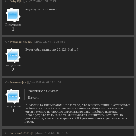
От:
Sefig [1|0]
| Дата 2025-04-26 10:37:49
на раздаче нет никого
Репутация
1
От:
ivan2sazonov [2|3]
| Дата 2025-04-13 08:48:34
Будет обновление до 23.120 Stable ?
Репутация
2
От:
hrumster [4|6]
| Дата 2025-04-09 12:11:24
Valentin3333
сказал:
Налоги
А налоги-то каким боком? Мало того, что они копеечные и отбиваются
Репутация
любым способом (в том числе пассивным заработком), так ещё и их
4
оплату можно полностью автоматизировать, и забыть навсегда.
Наоборот, это хоть какая-то минимальная инициатива хоть что-то
делать в игре, а не мотать время в АФК режиме, пока игра сама в себя
играет.
От:
Valentin3333 [26|8]
| Дата 2025-04-06 10:01:56