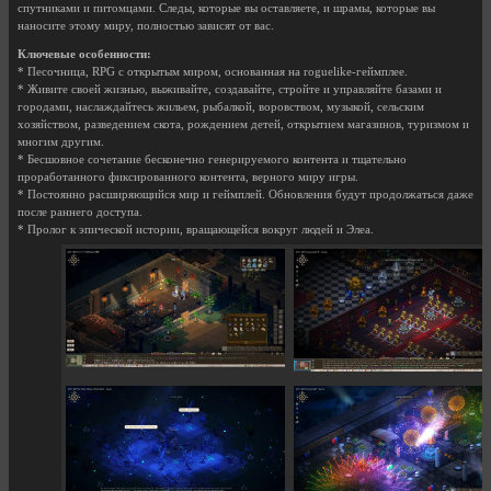
спутниками и питомцами. Следы, которые вы оставляете, и шрамы, которые вы
наносите этому миру, полностью зависят от вас.
Ключевые особенности:
* Песочница, RPG с открытым миром, основанная на roguelike-геймплее.
* Живите своей жизнью, выживайте, создавайте, стройте и управляйте базами и
городами, наслаждайтесь жильем, рыбалкой, воровством, музыкой, сельским
хозяйством, разведением скота, рождением детей, открытием магазинов, туризмом и
многим другим.
* Бесшовное сочетание бесконечно генерируемого контента и тщательно
проработанного фиксированного контента, верного миру игры.
* Постоянно расширяющийся мир и геймплей. Обновления будут продолжаться даже
после раннего доступа.
* Пролог к эпической истории, вращающейся вокруг людей и Элеа.