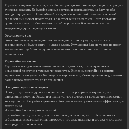
Управляйте огромным мехом, способным пробурить сотни метров горной породы в
считаные секунды. Добывайте ценные ресурсы и возвращайтесь на базу, чтобы
выгодно продать их. Но не забывайте следить за приборной панелью: в опасной
среде ваш мех может перегреться, а работает он не на воздухе – ему постоянно
требуется топливо. И будьте осторожней: корпус вашей машины может не
выдержать ударов падающих камней.
Восстановите базу
Ваша база знавала лучшие дни, но, вложив достаточно средств, вы сможете
восстановить ее былую славу – и даже больше. Улучшенная база не только повысит
эффективность добычи ресурсов вашим мехом – она также откроет и новые
возможности.
Улучшайте оснащение
Улучшайте каждую деталь вашего меха по отдельности, чтобы превратить
устаревший прототип в технологическое чудо. Экспериментируйте с разными
вариантами оснащения, чтобы создать совершенную добывающую машину, идеально
подходящую вашему стилю прохождения.
Находите спрятанные секреты
Находите артефакты древней цивилизации, чтобы раскрыть историю первой
цивилизации людей на Земле, или ищите то, что осталось от предыдущей подземной
экспедиции, чтобы разблокировать особые улучшения с уникальными эффектами для
вашего меха.
Исследуйте 8 неповторимых локаций
Чем глубже вы спускаетесь, тем больше локаций вы обнаружите. Каждая имеет
собственный визуальный стиль, атмосферу, игровые механики и угрозы, с которыми
вам предстоит справляться.