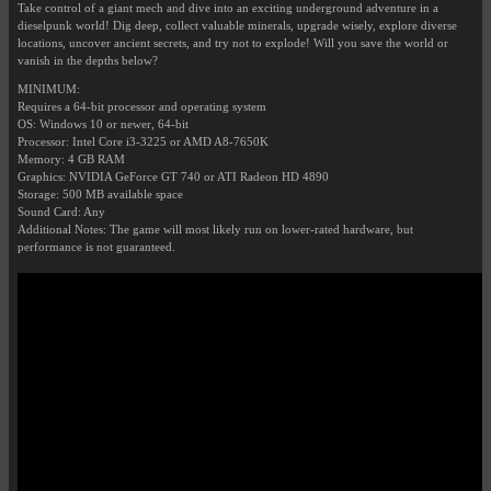
Take control of a giant mech and dive into an exciting underground adventure in a
dieselpunk world! Dig deep, collect valuable minerals, upgrade wisely, explore diverse
locations, uncover ancient secrets, and try not to explode! Will you save the world or
vanish in the depths below?
MINIMUM:
Requires a 64-bit processor and operating system
OS: Windows 10 or newer, 64-bit
Processor: Intel Core i3-3225 or AMD A8-7650K
Memory: 4 GB RAM
Graphics: NVIDIA GeForce GT 740 or ATI Radeon HD 4890
Storage: 500 MB available space
Sound Card: Any
Additional Notes: The game will most likely run on lower-rated hardware, but
performance is not guaranteed.