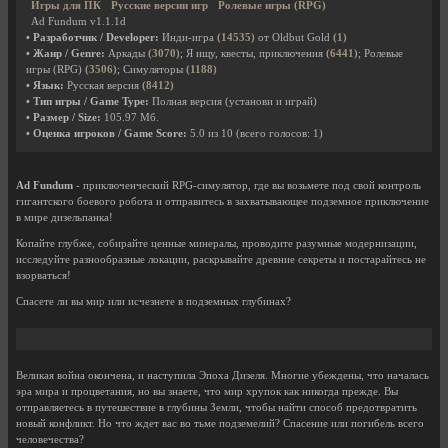
Игры для ПК
Русские версии игр
Ролевые игры (RPG)
Ad Fundum v1.1.1d
• Разработчик / Developer:
Инди-игра
(14535)
от Oldbut Gold
(1)
• Жанр / Genre:
Аркады
(3070)
; Я ищу, квесты, приключения
(6441)
; Ролевые
игры (RPG)
(3506)
; Симуляторы
(1188)
• Язык:
Русская версия
(8412)
• Тип игры / Game Type:
Полная версия (установи и играй)
• Размер / Size:
105.97 Мб.
• Оценка игроков / Game Score:
5.0
из
10
(всего голосов:
1
)
Ad Fundum
- приключенческий RPG-симулятор, где вы возьмете под свой контроль
гигантского боевого робота и отправитесь в захватывающее подземное приключение
в мире дизельпанка!
Копайте глубже, собирайте ценные минералы, проводите разумные модернизации,
исследуйте разнообразные локации, раскрывайте древние секреты и постарайтесь не
взорваться!
Спасете ли вы мир или исчезнете в подземных глубинах?
Великая война окончена, и наступила Эпоха Дизеля. Многие убеждены, что началась
эра мира и процветания, но вы знаете, что мир хрупок как никогда прежде. Вы
отправляетесь в путешествие в глубины Земли, чтобы найти способ предотвратить
новый конфликт. Но что ждет вас во тьме подземелий? Спасение или погибель всего
человечества?