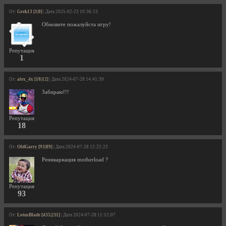
От:
Grek13 [1|0]
| Дата 2025-02-23 10:36:13
Обновите пожалуйста игру!
Репутация
1
От:
alex_4x [18|12]
| Дата 2024-07-28 14:41:39
Забираю!!!
Репутация
18
От:
OldGarry [93|89]
| Дата 2024-07-28 12:22:23
Реинкарнация motherload ?
Репутация
93
От:
LotusBlade [435|211]
| Дата 2024-07-28 11:52:07