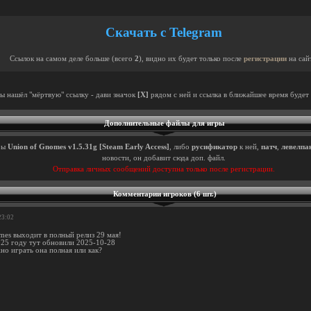
Скачать с Telegram
Ссылок на самом деле больше (всего
2
), видно их будет только после
регистрации
на сай
ты нашёл "мёртвую" ссылку - дави значок
[X]
рядом с ней и ссылка в ближайшее время будет 
Дополнительные файлы для игры
ры
Union of Gnomes v1.5.31g [Steam Early Access]
, либо
русификатор
к ней,
патч
,
левелпа
новости, он добавит сюда доп. файл.
Отправка личных сообщений доступна только после регистрации.
Комментарии игроков (6 шт.)
23:02
mes выходит в полный релиз 29 мая!
025 году тут обновили 2025-10-28
но играть она полная или как?