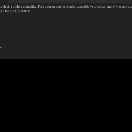
ing deck-building roguelike. Free your gnome comrades, assemble your squad, mind wieners (suppl
 FREEDOM TO GNOMES!
on