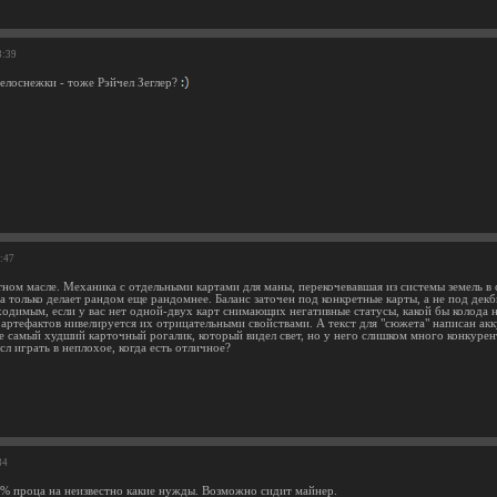
3:39
Белоснежки - тоже Рэйчел Зеглер?
4:47
тном масле. Механика с отдельными картами для маны, перекочевавшая из системы земель в 
а только делает рандом еще рандомнее. Баланс заточен под конкретные карты, а не под дек
ходимым, если у вас нет одной-двух карт снимающих негативные статусы, какой бы колода 
артефактов нивелируется их отрицательными свойствами. А текст для "сюжета" написан акк
не самый худший карточный рогалик, который видел свет, но у него слишком много конкурен
л играть в неплохое, когда есть отличное?
34
% проца на неизвестно какие нужды. Возможно сидит майнер.