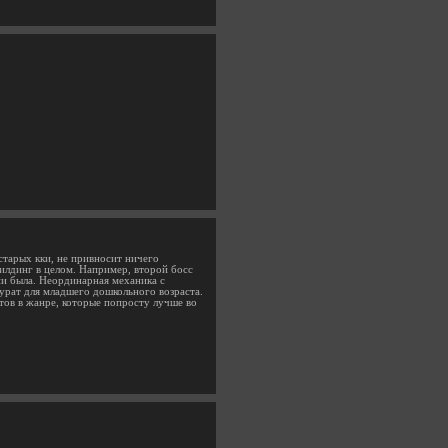
старых кки, не привносит ничего
билдинг в целом. Например, второй босс
ни была. Неординарная механика с
урат для младшего дошкольного возраста.
тов в жанре, которые попросту лучше во