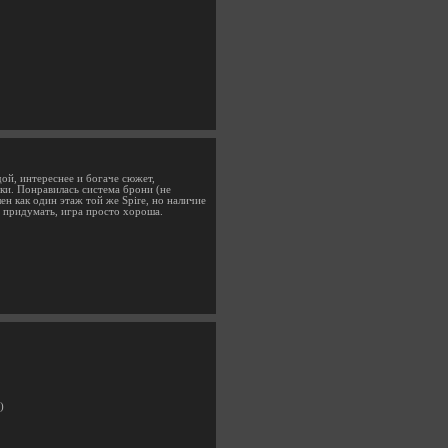
дой, интереснее и богаче сюжет,
ки. Понравилась система брони (не
н как один этаж той же Spire, но наличие
у придумать, игра просто хороша.
)