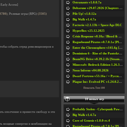
Ostranauts v1.0.0.7a
Early Access]
Deltarune v29.07.2026 [Chapters 1-5] / + RUS [Chapters 1-5]
Pile Up! v1.0.12a
3780)
; Ролевые игры (RPG)
(3505)
Big Walk v1.4.7a
Factorio v2.1.13b + Space Age DLC
HyperBox v25.12.2025
Crisis Response v0.10a / Blood & Bullet
Roguebound Pirates v0.7.0.1a [Playtest]
чтобы собрать отряд революционеров и
Enter the Chronosphere v141.6g [Steam Early Access]
Dominions 6 - Rise of the Pantokrator v6.35a
BeamNG Drive v0.39.2.1b [Steam Early Access]
Minecraft: Bedrock Edition 1.26.33.1a / + TLauncher v2.89
Neon Inferno v04.08.2026
Dwarf Fortress v53.16a / + Русская Версия v50.12a
Plague Inc: Evolved PC v1.24.0.2a + All DLCs
Показать Топ-100
10 новых игр
Probably Stolen - Cyberpunk Pawnshop Simulator v048c [Playtest]
ать ополчение и принести свободу в эти
Big Walk v1.4.7a
Core of Genesis v1.0.0-rc.4
ть мощные синергии и комбинации на
Roguebound Pirates v0.7.0.1a [Playtest]