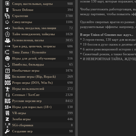
основе 130 карт, которые поражают, 
Спорт, настольные, карты
988
Чтобы уничтожить работорговцев, вы
Tower Defense
394
между партиями, чтобы повысить эфф
Стратегии
3780
Симуляторы
1186
Одолейте свирепых врагов из разных 
разрушительные эффекты: например, 
Змейки, поедалки, эволюция
72
Тайм менеджмент, тайкуны
1020
В игре Union of Gnomes вас ждут...
* 3 героя-гнома, 130 карт для колод
Головоломки, пазлы
3035
* 19 боссов в духе сказок и десятки 
Три в ряд, цепочки, тетрисы
686
* 6 актов революционной истории с
Типа Zuma / Dynomite
98
* Сюжетный режим, а также бесконеч
Игры для детей, обучающие
316
* И НЕВЕРОЯТНАЯ ТАЙНА, ЖДУЩ
Пинболы, бильярды
65
Необычные игры
1076
Большие игры (Rip, Repack)
269
Ретро-игры (DOS, Win 9x)
690
Игры пользователей
272
Сетевые / ХотСит
2320
Русские версии игр
8412
Игры для взрослых (18+)
130
VR-игры
399
Зомби игры
446
SGi-сборники
0
Создание игр
98