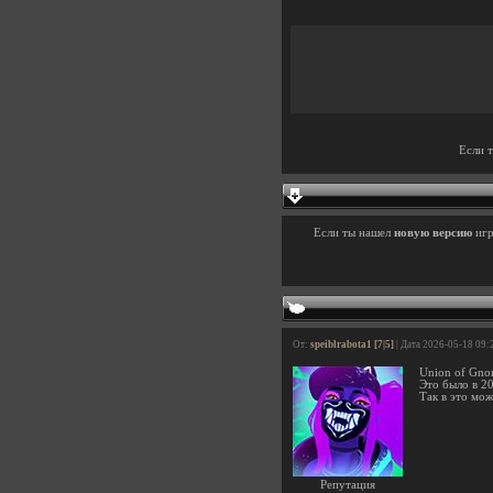
Если 
Если ты нашел
новую версию
иг
От:
speiblrabota1 [7|5]
| Дата 2026-05-18 09:
Union of Gno
Это было в 2
Так в это мож
Репутация