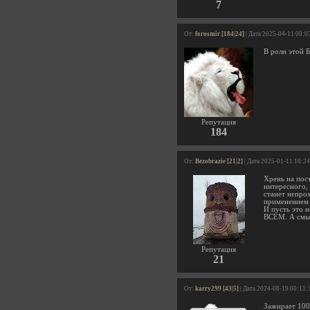
7
От:
forosmir [184|24]
| Дата 2025-04-11 00:0
В роли этой 
Репутация
184
От:
Bezobrazie [21|2]
| Дата 2025-01-11 16:2
Хрень на пос
интересного, 
станет непро
применением 
И пусть это 
ВСЕМ. А смыс
Репутация
21
От:
karry299 [43|5]
| Дата 2024-08-19 00:11:
Зажирает 100