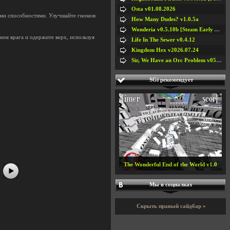
Osta v01.08.2026
ыми способностями. Улучшайте гномов
How Many Dudes? v1.0.5a
Wonderia v0.5.10b [Steam Early Access]
ием врага и одержите верх, используя
Life In The Sewer v0.4.12
Kingdom Hex v2026.07.24
Sir, We Have an Orc Problem v05.08.2026
SGi рекомендует
#5
#6
#7
#8
The Wonderful End of the World v1.0
Мы в социалках
Скрыть правый сайдбар »