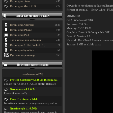
Игры для Linux
239
Onwards to revolution in this challeng
Игры для Mac OS X
272
fiercest of them all – Snow White!
Игры для мобилок и КПК
MINIMUM:
OS *: Windows® 7/10
Processor: 2.0 Ghz
Игры для Android
1683
Memory: 2 GB RAM
Игры для iPhone
309
Graphics: DirectX 9 Compatible GPU
Игры для iPad
24
DirectX: Version 9.0
Java-игры для мобилки
231
Network: Broadband Internet connecti
Storage: 1 GB available space
Игры для КПК (Pocket PC)
78
Игры для Symbian
51
Русские версии игр
563
Последние комментарии
+ сообщения из FAQ
Project Zomboid v42.20.2a [Steam Early Access]
update for 42.20.2 STABLE Hotfix Released
Ostranauts v1.0.0.7a
Русский язык где?)
Planet Centauri v1.1.0c
KotoWenik сказал:игра нереально крутаяСпасибо )))
Quasimorph v1.0.562s
Началоооось, теперь каждый день новые фиксики, баг