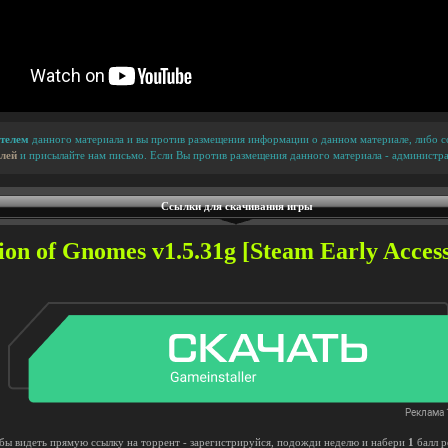
телем
данного материала и вы против размещения информации о данном материале, либо сс
лей
и присылайте нам письмо. Если Вы против размещения данного материала - администра
Ссылки для скачивания игры
on of Gnomes v1.5.31g [Steam Early Access
бы видеть прямую ссылку на торрент - зарегистрируйся, подожди неделю и набери
1
балл р