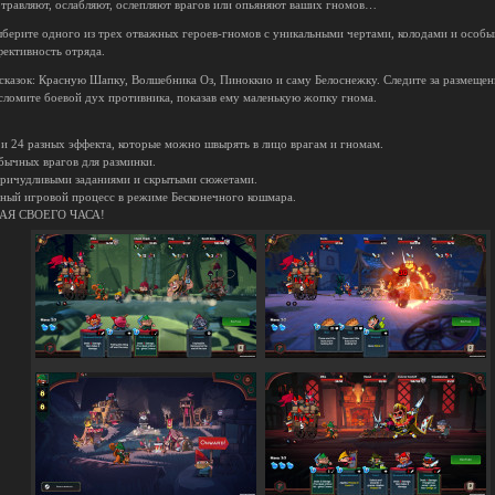
отравляют, ослабляют, ослепляют врагов или опьяняют ваших гномов…
берите одного из трех отважных героев-гномов с уникальными чертами, колодами и особ
ективность отряда.
сказок: Красную Шапку, Волшебника Оз, Пиноккио и саму Белоснежку. Следите за размещен
сломите боевой дух противника, показав ему маленькую жопку гнома.
ы и 24 разных эффекта, которые можно швырять в лицо врагам и гномам.
обычных врагов для разминки.
 причудливыми заданиями и скрытыми сюжетами.
ный игровой процесс в режиме Бесконечного кошмара.
АЯ СВОЕГО ЧАСА!