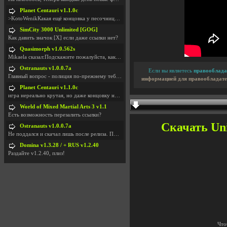
Planet Centauri v1.1.0c
>KotoWenikКакая ещё концовка у песочницы?..
SimCity 3000 Unlimited [GOG]
Как давить значок [X] если даже ссылки нет?
Quasimorph v1.0.562s
Mikaela сказал:Подскажите пожалуйста, как скачать
Ostranauts v1.0.0.7a
Если вы являетесь
правооблада
Главный вопрос - полиция по-прежнему тебя таранит
информацией для правообладате
Planet Centauri v1.1.0c
игра нереально крутая, но даже концовку не удосужи
World of Mixed Martial Arts 3 v1.1
Есть возможность перезалить ссылки?
Скачать Uni
Ostranauts v1.0.0.7a
Не поддался и скачал лишь после релиза. Посмотрим,
Domina v1.3.28 / + RUS v1.2.40
Раздайте v1.2.40, плиз!
Что