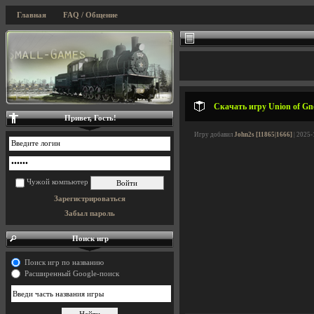
Главная
FAQ / Общение
Скачать игру Union of Gno
Привет, Гость!
Игру добавил
John2s [11865|1666]
| 2025-
Чужой компьютер
Зарегистрироваться
Забыл пароль
Поиск игр
Поиск игр по названию
Расширенный Google-поиск