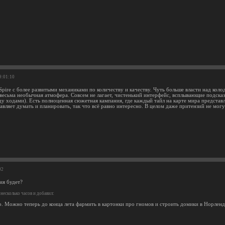
9:01:10
Spire с более развитыми механиками по количеству и качеству. Чуть больше власти над коло
 весьма необычная атмофера. Совсем не лагает, чистенький интерфейс, всплывающие подсказ
у ходами). Есть полноценная сюжетная кампания, где каждый тайл на карте мира представле
авляет думать и планировать, так что всё равно интересно. В целом даже притензий не мог
02
ия будет?
несколько часов и добавил:
о. Можно теперь до конца лета фармить в картонки про гномов и строить домики в Норленд