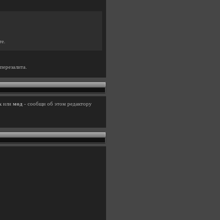
те.
перезалита.
к
или
мод
- сообщи об этом редактору