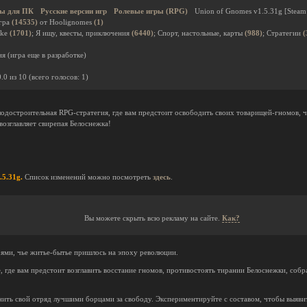
ы для ПК
Русские версии игр
Ролевые игры (RPG)
Union of Gnomes v1.5.31g [Steam 
гра
(14535)
от Hoolignomes
(1)
ike
(1701)
; Я ищу, квесты, приключения
(6440)
; Спорт, настольные, карты
(988)
; Стратегии
(
я (игра еще в разработке)
0.0
из
10
(всего голосов:
1
)
лодостроительная RPG-стратегия, где вам предстоит освободить своих товарищей-гномов, 
озглавляет свирепая Белоснежка!
.5.31g.
Список изменений можно посмотреть
здесь
.
Вы можете скрыть всю рекламу на сайте.
Как?
оями, чье житье-бытье пришлось на эпоху революции.
, где вам предстоит возглавить восстание гномов, противостоять тирании Белоснежки, собр
ить свой отряд лучшими борцами за свободу. Экспериментируйте с составом, чтобы выяви