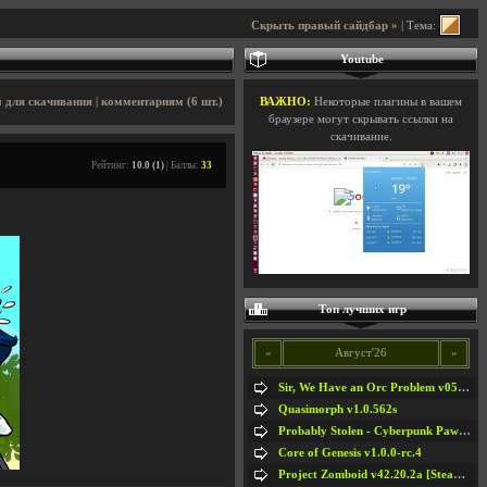
Скрыть правый сайдбар »
| Тема:
Youtube
 для скачивания
|
комментариям (6 шт.)
ВАЖНО:
Некоторые плагины в вашем
браузере могут скрывать ссылки на
скачивание.
Рейтинг:
10.0 (1)
| Баллы:
33
Топ лучших игр
«
Август'26
»
Sir, We Have an Orc Problem v05.08.2026
Quasimorph v1.0.562s
Probably Stolen - Cyberpunk Pawnshop Simulator v048c [Playtest]
Core of Genesis v1.0.0-rc.4
Project Zomboid v42.20.2a [Steam Early Access]