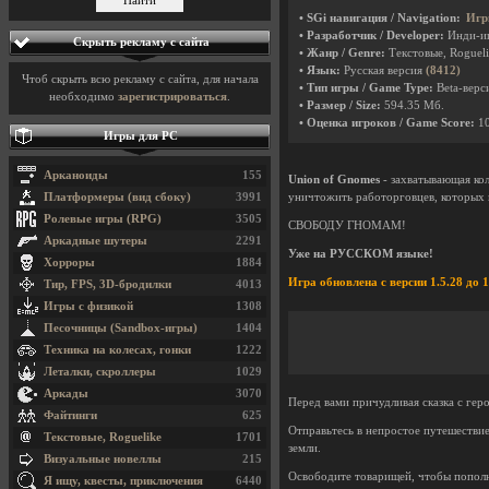
• SGi навигация / Navigation:
Игр
• Разработчик / Developer:
Инди-и
Скрыть рекламу с сайта
• Жанр / Genre:
Текстовые, Roguel
• Язык:
Русская версия
(8412)
Чтоб скрыть всю рекламу с сайта, для начала
• Тип игры / Game Type:
Beta-верси
необходимо
зарегистрироваться
.
• Размер / Size:
594.35 Мб.
• Оценка игроков / Game Score:
1
Игры для PC
Арканоиды
155
Union of Gnomes
- захватывающая ко
Платформеры (вид сбоку)
3991
уничтожить работорговцев, которых в
Ролевые игры (RPG)
3505
СВОБОДУ ГНОМАМ!
Аркадные шутеры
2291
Уже на РУССКОМ языке!
Хорроры
1884
Игра обновлена с версии 1.5.28 до 1
Тир, FPS, 3D-бродилки
4013
Игры с физикой
1308
Песочницы (Sandbox-игры)
1404
Техника на колесах, гонки
1222
Леталки, скроллеры
1029
Аркады
3070
Перед вами причудливая сказка с гер
Файтинги
625
Отправьтесь в непростое путешествие
Текстовые, Roguelike
1701
земли.
Визуальные новеллы
215
Освободите товарищей, чтобы пополн
Я ищу, квесты, приключения
6440