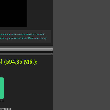
ылок на него - ознакомьтесь с нашей
ция с радостью пойдет Вам на встречу!
] (594.35 Мб.):
епутации