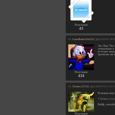
Репутация
43
От:
LotusBlade [434|211]
| Дата 2024-07-30 0
Это Slay The 
уникальная и
исчезает межд
провизии заст
Репутация
434
От:
Trismos [27|13]
| Дата 2024-07-21 17:07:
Релизная верс
•
Trismos
думал 
Кайф, спасиб
Репутация