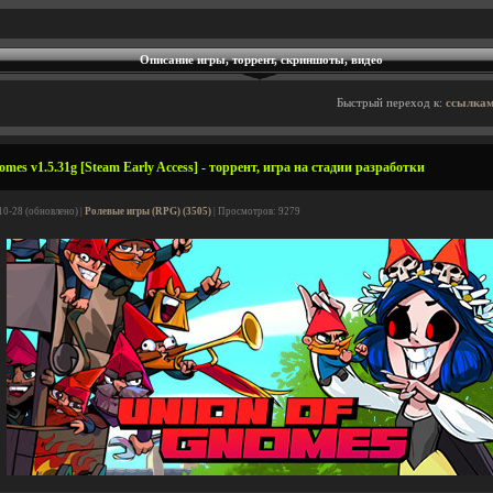
Описание игры, торрент, скриншоты, видео
Быстрый переход к:
ссылкам
mes v1.5.31g [Steam Early Access] - торрент, игра на стадии разработки
10-28 (обновлено) |
Ролевые игры (RPG) (3505)
| Просмотров: 9279