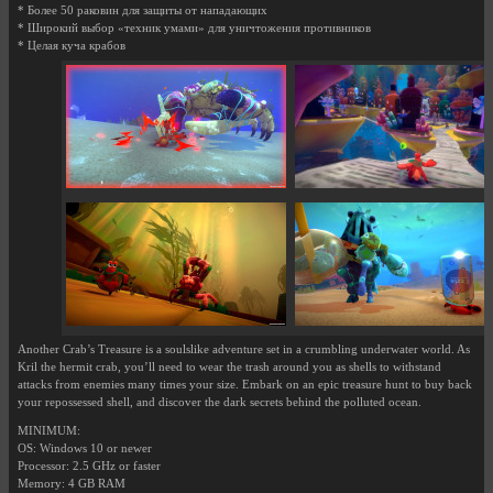
* Более 50 раковин для защиты от нападающих
* Широкий выбор «техник умами» для уничтожения противников
* Целая куча крабов
Another Crab’s Treasure is a soulslike adventure set in a crumbling underwater world. As
Kril the hermit crab, you’ll need to wear the trash around you as shells to withstand
attacks from enemies many times your size. Embark on an epic treasure hunt to buy back
your repossessed shell, and discover the dark secrets behind the polluted ocean.
MINIMUM:
OS: Windows 10 or newer
Processor: 2.5 GHz or faster
Memory: 4 GB RAM