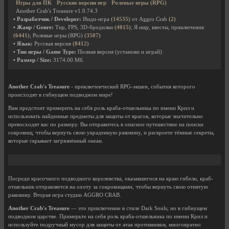
Игры для ПК
Русские версии игр
Ролевые игры (RPG)
Another Crab's Treasure v1.0.74.3
• Разработчик / Developer:
Инди-игра
(14535)
от Aggro Crab
(2)
• Жанр / Genre:
Тир, FPS, 3D-бродилки
(4015)
; Я ищу, квесты, приключения
(6441)
; Ролевые игры (RPG)
(3507)
• Язык:
Русская версия
(8412)
• Тип игры / Game Type:
Полная версия (установи и играй)
• Размер / Size:
3174.00 Мб.
Another Crab's Treasure
- приключенческий RPG-экшен, события которого
происходят в гибнущем подводном мире!
Вам предстоит примерить на себя роль краба-отшельника по имени Крил и
использовать найденные предметы для защиты от врагов, которые значительно
превосходят вас по размеру. Вы отправитесь в опасное путешествие на поиски
сокровищ, чтобы вернуть свою украденную раковину, и раскроете тёмные секреты,
которые скрывает загрязнённый океан.
Посреди красочного подводного королевства, оказавшегося на краю гибели, краб-
отшельник отправляется на охоту за сокровищами, чтобы вернуть свою отнятую
раковину. Вторая игра студии AGGRO CRAB.
Another Crab's Treasure
— это приключение в стиле Dark Souls, но в гибнущем
подводном царстве. Примерьте на себя роль краба-отшельника по имени Крил и
используйте подручный мусор для защиты от атак противников, многократно