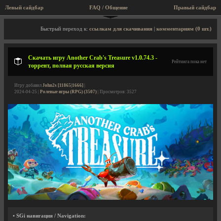
Левый сайдбар
FAQ / Общение
Правый сайдбар
Описание игры, торрент, скриншоты, видео
Быстрый переход к:
ссылкам для скачивания
|
комментариям (0 шт.)
Скачать игру Another Crab's Treasure v1.0.74.3 -
Рейтинга пока нет
торрент, полная русская версия
Игру добавил
John2s [11865|1666]
|
2024-04-25 |
Ролевые игры (RPG) (3507)
| Просмотров: 3527
• SGi навигация / Navigation: