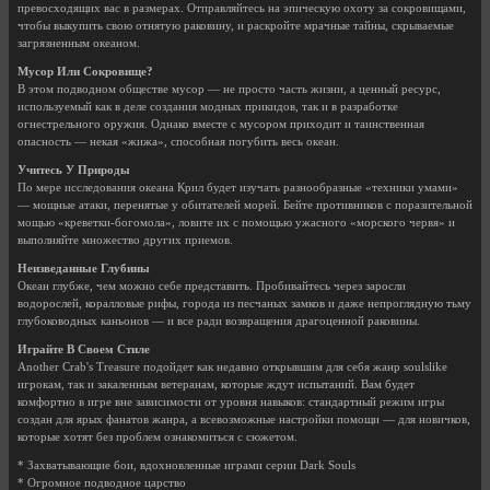
превосходящих вас в размерах. Отправляйтесь на эпическую охоту за сокровищами,
чтобы выкупить свою отнятую раковину, и раскройте мрачные тайны, скрываемые
загрязненным океаном.
Мусор Или Сокровище?
В этом подводном обществе мусор — не просто часть жизни, а ценный ресурс,
используемый как в деле создания модных прикидов, так и в разработке
огнестрельного оружия. Однако вместе с мусором приходит и таинственная
опасность — некая «жижа», способная погубить весь океан.
Учитесь У Природы
По мере исследования океана Крил будет изучать разнообразные «техники умами»
— мощные атаки, перенятые у обитателей морей. Бейте противников с поразительной
мощью «креветки-богомола», ловите их с помощью ужасного «морского червя» и
выполняйте множество других приемов.
Неизведанные Глубины
Океан глубже, чем можно себе представить. Пробивайтесь через заросли
водорослей, коралловые рифы, города из песчаных замков и даже непроглядную тьму
глубоководных каньонов — и все ради возвращения драгоценной раковины.
Играйте В Своем Стиле
Another Crab's Treasure подойдет как недавно открывшим для себя жанр soulslike
игрокам, так и закаленным ветеранам, которые ждут испытаний. Вам будет
комфортно в игре вне зависимости от уровня навыков: стандартный режим игры
создан для ярых фанатов жанра, а всевозможные настройки помощи — для новичков,
которые хотят без проблем ознакомиться с сюжетом.
* Захватывающие бои, вдохновленные играми серии Dark Souls
* Огромное подводное царство