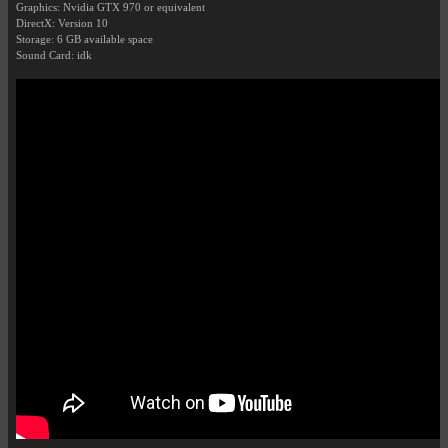
Graphics: Nvidia GTX 970 or equivalent
DirectX: Version 10
Storage: 6 GB available space
Sound Card: idk