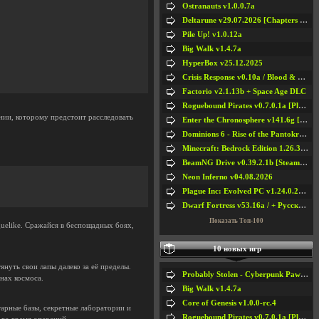
Ostranauts v1.0.0.7a
Deltarune v29.07.2026 [Chapters 1-5] / + RUS [Chapters 1-5]
Pile Up! v1.0.12a
Big Walk v1.4.7a
HyperBox v25.12.2025
Crisis Response v0.10a / Blood & Bullet
Factorio v2.1.13b + Space Age DLC
Roguebound Pirates v0.7.0.1a [Playtest]
нии, которому предстоит расследовать
Enter the Chronosphere v141.6g [Steam Early Access]
Dominions 6 - Rise of the Pantokrator v6.35a
Minecraft: Bedrock Edition 1.26.33.1a / + TLauncher v2.89
BeamNG Drive v0.39.2.1b [Steam Early Access]
Neon Inferno v04.08.2026
Plague Inc: Evolved PC v1.24.0.2a + All DLCs
Dwarf Fortress v53.16a / + Русская Версия v50.12a
Показать Топ-100
guelike. Сражайся в беспощадных боях,
10 новых игр
нуть свои лапы далеко за её пределы.
Probably Stolen - Cyberpunk Pawnshop Simulator v048c [Playtest]
нах космоса.
Big Walk v1.4.7a
Core of Genesis v1.0.0-rc.4
арные базы, секретные лаборатории и
Roguebound Pirates v0.7.0.1a [Playtest]