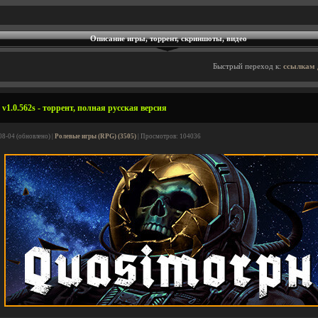
Описание игры, торрент, скриншоты, видео
Быстрый переход к:
ссылкам 
v1.0.562s - торрент, полная русская версия
08-04 (обновлено) |
Ролевые игры (RPG) (3505)
| Просмотров: 104036