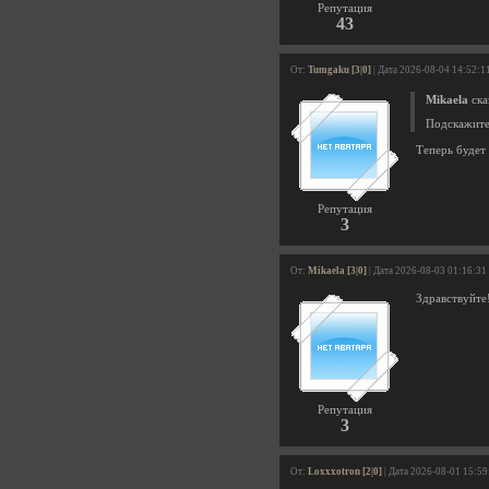
Репутация
43
От:
Tumgaku [3|0]
| Дата 2026-08-04 14:52:1
Mikaela
ска
Подскажите 
Теперь будет 
Репутация
3
От:
Mikaela [3|0]
| Дата 2026-08-03 01:16:31
Здравствуйте!
Репутация
3
От:
Loxxxotron [2|0]
| Дата 2026-08-01 15:59