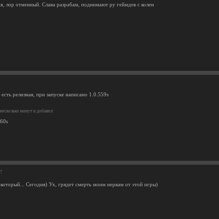
я, лор отменный. Слава разрабам, поднимают ру геймдев с колен
 есть релизная, при запуске написано 1.0.559s
несколько минут и добавил:
560s
07
который... Сегодня) Ух, грядет смерть моим нервам от этой игры)