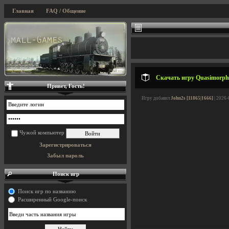
Главная
FAQ / Общение
Скачать игру Quasimorph 
Привет, Гость!
Игру добавил
John2s [11865|1666]
| 2026-
Чужой компьютер
Зарегистрироваться
Забыл пароль
Поиск игр
Поиск игр по названию
Расширенный Google-поиск