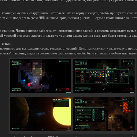
ы найти новые технологиями, способности и другие вещи, которые помогут уравнять шансы
о: клонируй лучших сотрудников и отправляй их на верную смерть, чтобы прощупать слабы
тивами и подвергать свою ЧВК лишним юридическим рискам — судьба клона никого не инте
е станции. Члены экипажа заболевают неизвестной лихорадкой, а разломы открывают путь 
й угрозой для всего живого и завалите трупами ваших клонов всех, кто будет стоять на ва
 огнем.
наемников для выполнения своих теневых операций. Демоны искажают человеческую прир
есчитай патроны, следи за состоянием снаряжения, чтобы быть готовым к любым извращени