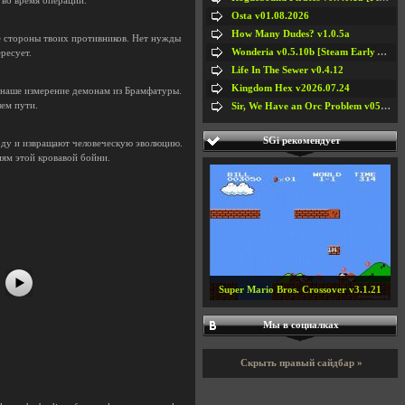
 во время операций.
Osta v01.08.2026
How Many Dudes? v1.0.5a
е стороны твоих противников. Нет нужды
Wonderia v0.5.10b [Steam Early Access]
ресует.
Life In The Sewer v0.4.12
Kingdom Hex v2026.07.24
в наше измерение демонам из Брамфатуры.
шем пути.
Sir, We Have an Orc Problem v05.08.2026
SGi рекомендует
оду и извращают человеческую эволюцию.
ям этой кровавой бойни.
#5
#6
#7
#8
Super Mario Bros. Crossover v3.1.21
Мы в социалках
Скрыть правый сайдбар »