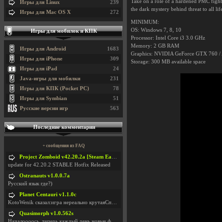
Take on a role of a hardened PMC fight
Игры для Linux
239
the dark mystery behind threat to all lif
Игры для Mac OS X
272
MINIMUM:
OS: Windows 7, 8, 10
Игры для мобилок и КПК
Processor: Intel Core i3 3.0 GHz
Memory: 2 GB RAM
Игры для Android
1683
Graphics: NVIDIA GeForce GTX 760 
Игры для iPhone
309
Storage: 300 MB available space
Игры для iPad
24
Java-игры для мобилки
231
Игры для КПК (Pocket PC)
78
Игры для Symbian
51
Русские версии игр
563
Последние комментарии
+ сообщения из FAQ
Project Zomboid v42.20.2a [Steam Early Access]
update for 42.20.2 STABLE Hotfix Released
Ostranauts v1.0.0.7a
Русский язык где?)
Planet Centauri v1.1.0c
KotoWenik сказал:игра нереально крутаяСпасибо )))
Quasimorph v1.0.562s
Началоооось, теперь каждый день новые фиксики, баг