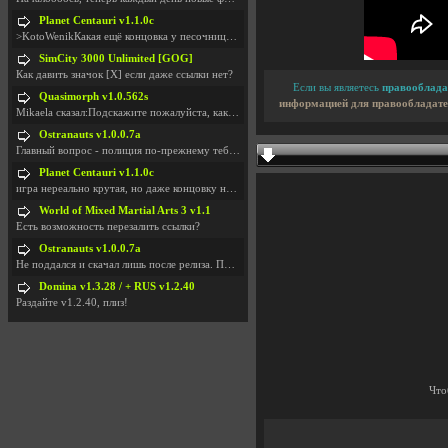
Planet Centauri v1.1.0c
>KotoWenikКакая ещё концовка у песочницы?..
SimCity 3000 Unlimited [GOG]
Как давить значок [X] если даже ссылки нет?
Если вы являетесь
правооблада
Quasimorph v1.0.562s
информацией для правообладате
Mikaela сказал:Подскажите пожалуйста, как скачать
Ostranauts v1.0.0.7a
Главный вопрос - полиция по-прежнему тебя таранит
Planet Centauri v1.1.0c
игра нереально крутая, но даже концовку не удосужи
World of Mixed Martial Arts 3 v1.1
Есть возможность перезалить ссылки?
Ostranauts v1.0.0.7a
Не поддался и скачал лишь после релиза. Посмотрим,
Domina v1.3.28 / + RUS v1.2.40
Раздайте v1.2.40, плиз!
Что