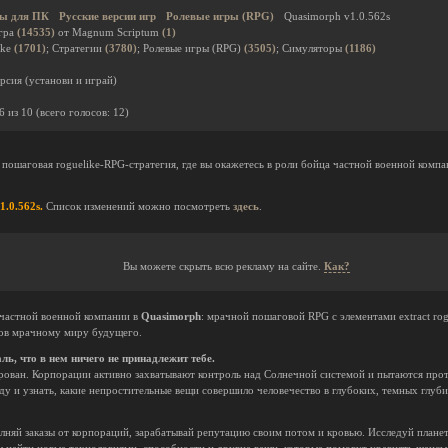
ы для ПК
Русские версии игр
Ролевые игры (RPG)
Quasimorph v1.0.562s
гра
(14535)
от Magnum Scriptum
(1)
ike
(1701)
; Стратегии
(3780)
; Ролевые игры (RPG)
(3505)
; Симуляторы
(1186)
рсия (установи и играй)
6
из
10
(всего голосов:
12
)
 пошаговая roguelike-RPG-стратегия, где вы окажетесь в роли бойца частной военной компа
1.0.562s.
Список изменений можно посмотреть
здесь
.
Вы можете скрыть всю рекламу на сайте.
Как?
 частной военной компании в
Quasimorph
: мрачной пошаговой RPG с элементами extract ro
зов мрачному миру будущего.
ь, что в нем ничего не принадлежит тебе.
ован. Корпорации активно захватывают контроль над Солнечной системой и пытаются протя
у и узнать, какие непростительные вещи совершило человечество в глубоких, темных глуби
лняй заказы от корпораций, зарабатывай репутацию своим потом и кровью. Исследуй планет