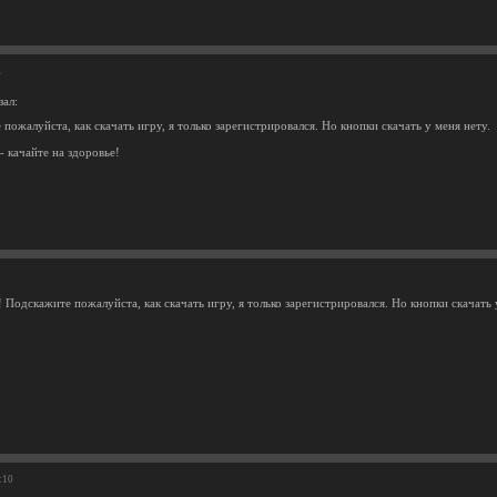
1
зал:
пожалуйста, как скачать игру, я только зарегистрировался. Но кнопки скачать у меня нету.
- качайте на здоровье!
 Подскажите пожалуйста, как скачать игру, я только зарегистрировался. Но кнопки скачать 
:10