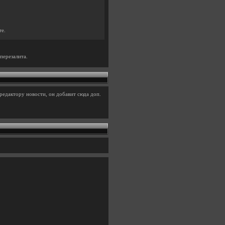
те.
перезалита.
редактору новости, он добавит сюда доп.