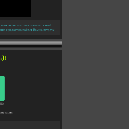
ылок на него - ознакомьтесь с нашей
ция с радостью пойдет Вам на встречу!
.):
епутации