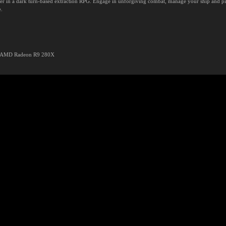
er in a dark turn-based extraction RPG. Engage in unforgiving combat, manage your ship and pil
e.
/ AMD Radeon R9 280X