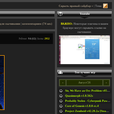
Скрыть правый сайдбар »
| Тема:
Youtube
для скачивания
|
комментариям (74 шт.)
ВАЖНО:
Некоторые плагины в вашем
браузере могут скрывать ссылки на
скачивание.
Рейтинг:
9.6 (12)
| Баллы:
2952
Топ лучших игр
«
Август'26
»
Sir, We Have an Orc Problem v05.08.2026
Quasimorph v1.0.562s
Probably Stolen - Cyberpunk Pawnshop Simulator v048c [Playtest]
Core of Genesis v1.0.0-rc.4
Project Zomboid v42.20.2a [Steam Early Access]