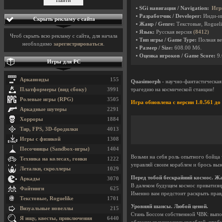
• SGi навигация / Navigation:
Игр
• Разработчик / Developer:
Инди-и
Скрыть рекламу с сайта
• Жанр / Genre:
Текстовые, Roguel
• Язык:
Русская версия
(8412)
Чтоб скрыть всю рекламу с сайта, для начала
• Тип игры / Game Type:
Полная ве
необходимо
зарегистрироваться
.
• Размер / Size:
608.00 Мб.
• Оценка игроков / Game Score:
9.
Игры для PC
Арканоиды
155
Quasimorph
- научно-фантастическая
Платформеры (вид сбоку)
3991
трагедию на космической станции!
Ролевые игры (RPG)
3505
Игра обновлена с версии 1.0.561 до 
Аркадные шутеры
2291
Хорроры
1884
Тир, FPS, 3D-бродилки
4013
Игры с физикой
1308
Песочницы (Sandbox-игры)
1404
Возьми на себя роль опытного бойца
Техника на колесах, гонки
1222
управляй своим кораблем и брось вы
Леталки, скроллеры
1029
Перед тобой бескрайний космос. Жал
Аркады
3070
В далеком будущем космос приватизир
Файтинги
625
Именно вам предстоит раскрыть правд
Текстовые, Roguelike
1701
Уровняй шансы. Любой ценой.
Визуальные новеллы
215
Стань Боссом собственной ЧВК: выпо
Я ищу, квесты, приключения
6440