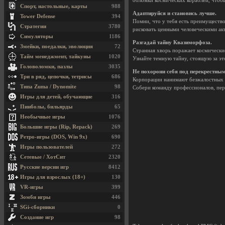
обломки космических кораблей, чтоб
Спорт, настольные, карты
988
Адаптируйся и становись лучше.
Tower Defense
394
Помни, что у тебя есть преимуществ
Стратегии
3780
рисковать ценными человеческими ак
Симуляторы
1186
Разгадай тайну Квазиморфоза.
Змейки, поедалки, эволюция
72
Странная хворь поражает космически
Тайм менеджмент, тайкуны
1020
Узнайте темную тайну, стоящую за это
Головоломки, пазлы
3035
Не похорони себя под перекрестным
Три в ряд, цепочки, тетрисы
686
Корпорации нанимают безжалостных 
Типа Zuma / Dynomite
98
Собери команду профессионалов, пер
Игры для детей, обучающие
316
Пинболы, бильярды
65
Необычные игры
1076
Большие игры (Rip, Repack)
269
Ретро-игры (DOS, Win 9x)
690
Игры пользователей
272
Сетевые / ХотСит
2320
Русские версии игр
8412
Игры для взрослых (18+)
130
VR-игры
399
Зомби игры
446
SGi-сборники
0
Создание игр
98