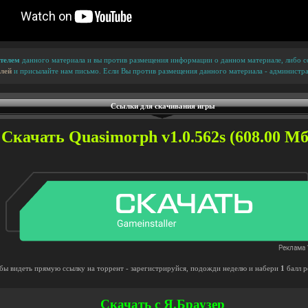
телем
данного материала и вы против размещения информации о данном материале, либо сс
лей
и присылайте нам письмо. Если Вы против размещения данного материала - администра
Ссылки для скачивания игры
Скачать Quasimorph v1.0.562s (608.00 Мб
бы видеть прямую ссылку на торрент - зарегистрируйся, подожди неделю и набери
1
балл р
Скачать с Я.Браузер