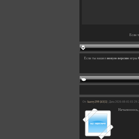
Если 
Если ты нашел
новую версию
игры
От:
karry299 [43|5]
| Дата 2026-08-05 03:29:
Началоооось,