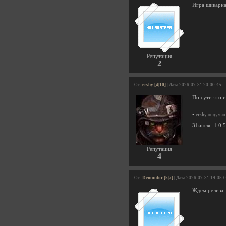
Игра шикарна
Репутация
2
От:
ershy [4|10]
| Дата 2026-07-31 20:00:45
По сути это и
•
ershy
подумал 
31июля- 1.0.
Репутация
4
От:
Demontor [5|7]
| Дата 2026-07-31 19:05:
Ждем релиза, 