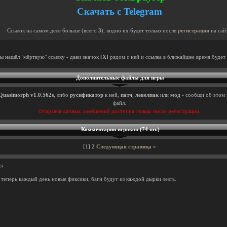
Скачать с Telegram
Ссылок на самом деле больше (всего
3
), видно их будет только после
регистрации
на сай
ты нашёл "мёртвую" ссылку - дави значок
[X]
рядом с ней и ссылка в ближайшее время будет 
Дополнительные файлы для игры
Quasimorph v1.0.562s
, либо
русификатор
к ней,
патч
,
левелпак
или
мод
- сообщи об этом 
файл.
Отправка личных сообщений доступна только после регистрации.
Комментарии игроков (74 шт.)
[1]
2
Следующая страница »
24
 теперь каждый день новые фиксики, баги будут из каждой дырки лезть.