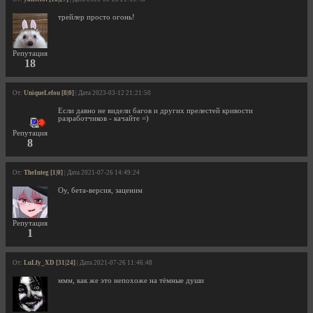
трейлер просто огонь!
Репутация
18
От:
UniqueLefou [8|0]
| Дата 2023-03-12 21:21:50
Если давно не видели багов и других прелестей кривости
разработчиков - качайте =)
Репутация
8
От:
TheInteg [1|0]
| Дата 2021-07-26 14:49:24
Оу, бета-версия, заценим
Репутация
1
От:
LuLfy_XD [31|24]
| Дата 2021-07-26 11:46:48
ммм, как же это непохоже на тёмные души