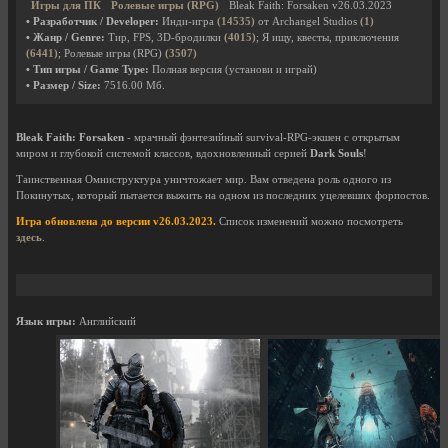
Игры для ПК
Ролевые игры (RPG)
Bleak Faith: Forsaken v26.03.2023
• Разработчик / Developer:
Инди-игра
(14535)
от Archangel Studios
(1)
• Жанр / Genre:
Тир, FPS, 3D-бродилки
(4015)
; Я ищу, квесты, приключения
(6441)
; Ролевые игры (RPG)
(3507)
• Тип игры / Game Type:
Полная версия (установи и играй)
• Размер / Size:
7516.00 Мб.
Bleak Faith: Forsaken
- мрачный фэнтезийный survival-RPG-экшен с открытым
миром и глубокой системой классов, вдохновленный серией
Dark Souls
!
Таинственная Омниструктура уничтожает мир. Вам отведена роль одного из
Покинутых, который пытается выжить на одном из последних уцелевших форпостов.
Игра обновлена до версии v26.03.2023.
Список изменений можно посмотреть
здесь
.
Язык игры:
Английский