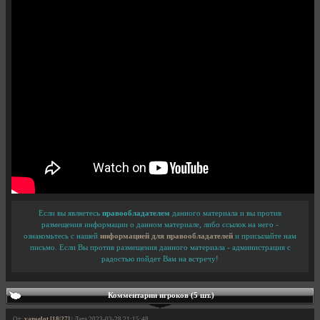
Если вы являетесь
правообладателем
данного материала и вы против
размещения информации о данном материале, либо ссылок на него -
ознакомьтесь с нашей
информацией для правообладателей
и присылайте нам
письмо. Если Вы против размещения данного материала - администрация с
радостью пойдет Вам на встречу!
Комментарии игроков (5 шт.)
От:
yanselot [18|27]
| Дата 2023-03-28 21:15:48