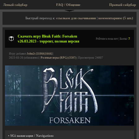
Левый сайдбар
FAQ / Общение
Правый сайдбар
Описание игры, торрент, скриншоты, видео
Быстрый переход к:
ссылкам для скачивания
|
комментариям (5 шт.)
Скачать игру Bleak Faith: Forsaken
Рейтинга пока нет | Баллы:
7
v26.03.2023 - торрент, полная версия
Игру добавил
John2s [11866|1666]
|
2023-03-26 (обновлено) |
Ролевые игры (RPG) (3507)
| Просмотров: 24007
• SGi навигация / Navigation: