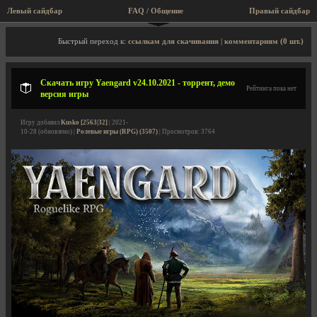
Левый сайдбар
FAQ / Общение
Правый сайдбар
Описание игры, торрент, скриншоты, видео
Быстрый переход к:
ссылкам для скачивания
|
комментариям (0 шт.)
Скачать игру Yaengard v24.10.2021 - торрент, демо
Рейтинга пока нет
версия игры
Игру добавил
Kusko [2563|32]
| 2021-
10-28 (обновлено) |
Ролевые игры (RPG) (3507)
| Просмотров: 3764