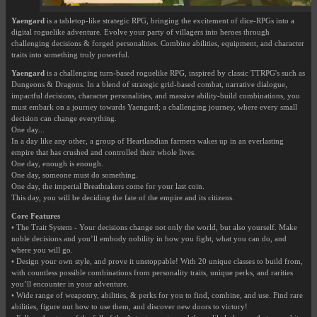
Yaengard
is a tabletop-like strategic RPG, bringing the excitement of dice-RPGs into a
digital roguelike adventure. Evolve your party of villagers into heroes through
challenging decisions & forged personalities. Combine abilities, equipment, and character
traits into something truly powerful.
Yaengard
is a challenging turn-based roguelike RPG, inspired by classic TTRPG's such as
Dungeons & Dragons. In a blend of strategic grid-based combat, narrative dialogue,
impactful decisions, character personalities, and massive ability-build combinations, you
must embark on a journey towards Yaengard; a challenging journey, where every small
decision can change everything.
One day...
In a day like any other, a group of Heartlandian farmers wakes up in an everlasting
empire that has crushed and controlled their whole lives.
One day, enough is enough.
One day, someone must do something.
One day, the imperial Breathtakers come for your last coin.
This day, you will be deciding the fate of the empire and its citizens.
Core Features
• The Trait System - Your decisions change not only the world, but also yourself. Make
noble decisions and you’ll embody nobility in how you fight, what you can do, and
where you will go.
• Design your own style, and prove it unstoppable! With 20 unique classes to build from,
with countless possible combinations from personality traits, unique perks, and rarities
you’ll encounter in your adventure.
• Wide range of weaponry, abilities, & perks for you to find, combine, and use. Find rare
abilities, figure out how to use them, and discover new doors to victory!