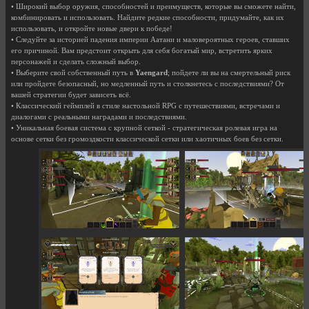
• Широкий выбор оружия, способностей и преимуществ, которые вы сможете найти,
комбинировать и использовать. Найдите редкие способности, придумайте, как их
использовать, и откройте новые двери к победе!
• Следуйте за историей падения империи Аатани и маловероятных героев, ставших
его причиной. Вам предстоит открыть для себя богатый мир, встретить ярких
персонажей и сделать сложный выбор.
• Выберите свой собственный путь в
Yaengard
; пойдете ли вы на смертельный риск
или пройдете безопасный, но медленный путь и столкнетесь с последствиями? От
вашей стратегии будет зависеть всё.
• Классический геймплей в стиле настольной RPG с путешествиями, встречами и
диалогами с реальными наградами и последствиями.
• Уникальная боевая система с крупной сеткой - стратегическая ролевая игра на
основе сетки без громоздкости классической сетки или хаотичных боев без сетки.