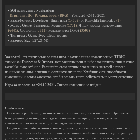
• SGi навигация / Navigation:
Игры для ПК
Ролевые игры (RPG)
Yaengard v24.10.2021
• Разработчик / Developer:
Инди-игра
(14535)
от Planeshift Interactive
(1)
• Жанр / Genre:
Текстовые, Roguelike
(1701)
; Я ищу, квесты, приключения
(6441)
; Стратегии
(3781)
; Ролевые игры (RPG)
(3507)
• Тип игры / Game Type:
Демо версия
• Размер / Size:
527.20 Мб.
Yaengard
- стратегическая ролевая игра, вдохновленная классическими TTRPG,
такими как
Dungeons & Dragon
, которая привносит в цифровое приключение в стиле
roguelike азарт кубиков. Развивайте свою группу деревенских жителей в героев,
принимая сложные решения и формируя личности. Комбинируйте способности,
снаряжение и черты характера, чтобы создать нечто действительно могущественное.
Игра обновлена до v24.10.2021.
Список изменений не найден.
Особенности:
• Система черт - Ваши решения меняют не только мир, но и вас самих. Принимайте
благородные решения, и вы будете воплощать благородство в том, как вы
сражаетесь, что вы можете делать и куда вы пойдете.
• Создайте свой собственный стиль и докажите, что его невозможно остановить! 20
уникальных классов с бесчисленными возможными комбинациями из черт характера,
уникальных преимуществ и редкостей, которые вы встретите в своем приключении.