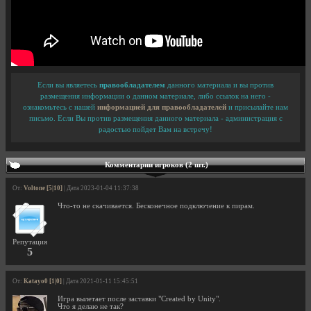
Если вы являетесь
правообладателем
данного материала и вы против
размещения информации о данном материале, либо ссылок на него -
ознакомьтесь с нашей
информацией для правообладателей
и присылайте нам
письмо. Если Вы против размещения данного материала - администрация с
радостью пойдет Вам на встречу!
Комментарии игроков (2 шт.)
От:
Voltone [5|10]
| Дата 2023-01-04 11:37:38
Что-то не скачивается. Бесконечное подключение к пирам.
Репутация
5
От:
Katayo0 [1|0]
| Дата 2021-01-11 15:45:51
Игра вылетает после заставки "Created by Unity".
Что я делаю не так?