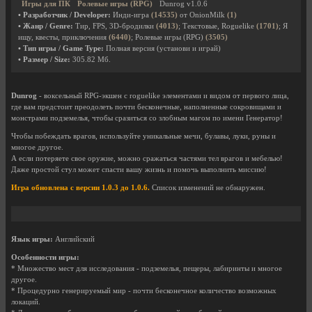
Игры для ПК
Ролевые игры (RPG)
Dunrog v1.0.6
• Разработчик / Developer:
Инди-игра
(14535)
от OnionMilk
(1)
• Жанр / Genre:
Тир, FPS, 3D-бродилки
(4013)
; Текстовые, Roguelike
(1701)
; Я
ищу, квесты, приключения
(6440)
; Ролевые игры (RPG)
(3505)
• Тип игры / Game Type:
Полная версия (установи и играй)
• Размер / Size:
305.82 Мб.
Dunrog
- воксельный RPG-экшен с roguelike элементами и видом от первого лица,
где вам предстоит преодолеть почти бесконечные, наполненные сокровищами и
монстрами подземелья, чтобы сразиться со злобным магом по имени Генератор!
Чтобы побеждать врагов, используйте уникальные мечи, булавы, луки, руны и
многое другое.
А если потеряете свое оружие, можно сражаться частями тел врагов и мебелью!
Даже простой стул может спасти вашу жизнь и помочь выполнить миссию!
Игра обновлена с версии 1.0.3 до 1.0.6.
Список изменений не обнаружен.
Язык игры:
Английский
Особенности игры:
* Множество мест для исследования - подземелья, пещеры, лабиринты и многое
другое.
* Процедурно генерируемый мир - почти бесконечное количество возможных
локаций.