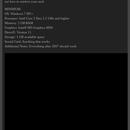
out how to retrieve your soul.
MINIMUM:
OS: Windows 7 SP1+
Processor: Intel Core 2 Duo 2.2 GHz and higher
Memory: 2 GB RAM
Graphics: Intel® HD Graphics 4000
DirectX: Version 11
Storage: 1 GB available space
Sound Card: Anything that works
Additional Notes: Everything after 2007 should work