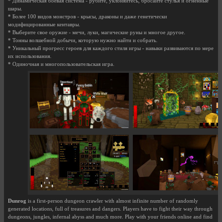
* Динамическая боевая система - рубите, уклоняйтесь, бросайте стулья и огненные
шары.
* Более 100 видов монстров - крысы, драконы и даже генетически
модифицированные кентавры.
* Выберите свое оружие - мечи, луки, магические руны и многое другое.
* Тонны волшебной добычи, которую нужно найти и собрать.
* Уникальный прогресс героев для каждого стиля игры - навыки развиваются по мере
их использования.
* Одиночная и многопользовательская игра.
Dunrog
is a first-person dungeon crawler with almost infinite number of randomly
generated locations, full of treasures and dangers. Players have to fight their way through
dungeons, jungles, infernal abyss and much more. Play with your friends online and find