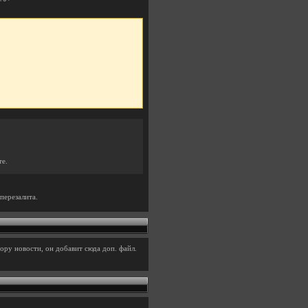
те.
перезалита.
ору новости, он добавит сюда доп. файл.