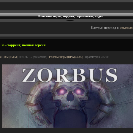
Описание игры, торрент, скриншоты, видео
Быстрый переход к:
ссылкам
3a - торрент, полная версия
s [11865|1666]
| 2025-07-12 (обновлено) |
Ролевые игры (RPG) (3505)
| Просмотров: 33200