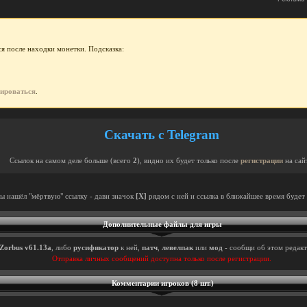
я после находки монетки. Подсказка:
рироваться
.
Скачать с Telegram
Ссылок на самом деле больше (всего
2
), видно их будет только после
регистрации
на сай
ты нашёл "мёртвую" ссылку - дави значок
[X]
рядом с ней и ссылка в ближайшее время будет 
Дополнительные файлы для игры
Zorbus v61.13a
, либо
русификатор
к ней,
патч
,
левелпак
или
мод
- сообщи об этом редакт
Отправка личных сообщений доступна только после регистрации.
Комментарии игроков (8 шт.)