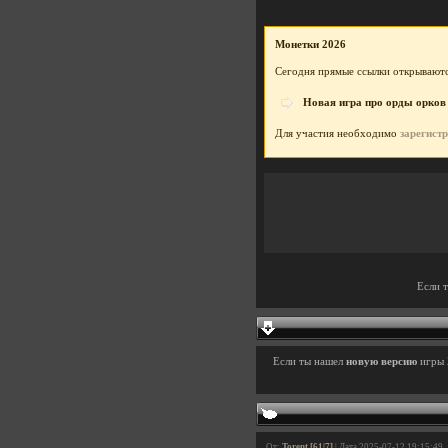
Монетки 2026
Сегодня прямые ссылки открываютс
Новая игра про орды орков
Для участия необходимо
зарегист
Если 
Если ты нашел
новую версию
игры
От:
Torent [61|7]
| Дата 2025-07-12 19:15:49