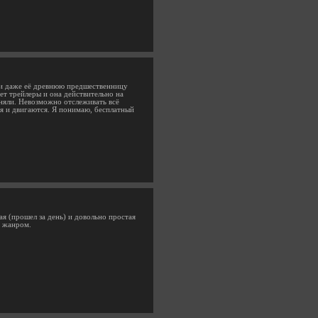
e и даже её древнюю предшественницу
ает трейлеры и она действительно на
гоняли. Невозможно отслеживать всё
ся и двигаются. Я понимаю, бесплатный
ая (прошел за день) и довольно простая
с жанром.