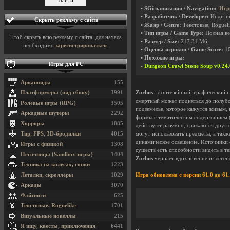
• SGi навигация / Navigation:
Игр
• Разработчик / Developer:
Инди-и
Скрыть рекламу с сайта
• Жанр / Genre:
Текстовые, Roguel
• Тип игры / Game Type:
Полная ве
Чтоб скрыть всю рекламу с сайта, для начала
• Размер / Size:
217.31 Мб.
необходимо
зарегистрироваться
.
• Оценка игроков / Game Score:
1
• Похожие игры:
Игры для PC
-
Dungeon Crawl Stone Soup v0.24.
Арканоиды
155
Платформеры (вид сбоку)
3991
Zorbus
- фэнтезийный, графический п
смертный может подняться до полубог
Ролевые игры (RPG)
3505
подземелье, которое кажутся живым,
Аркадные шутеры
2292
формы с тематическим содержанием (
Хорроры
1885
действуют разумно, сражаются друг с
Тир, FPS, 3D-бродилки
4015
могут использовать предметы, а такж
динамическое освещение. Источники с
Игры с физикой
1308
существ есть способности видеть в т
Песочницы (Sandbox-игры)
1404
Zorbus
черпает вдохновение из леге
Техника на колесах, гонки
1223
Леталки, скроллеры
1029
Игра обновлена с версии 61.0 до 61.
Аркады
3070
Файтинги
625
Текстовые, Roguelike
1701
Визуальные новеллы
215
Я ищу, квесты, приключения
6441