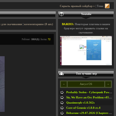
Скрыть правый сайдбар »
| Тема:
Youtube
 для скачивания
|
комментариям (8 шт.)
ВАЖНО:
Некоторые плагины в вашем
браузере могут скрывать ссылки на
скачивание.
Рейтинг:
10.0 (1)
| Баллы:
72
Топ лучших игр
«
Август'26
»
Probably Stolen - Cyberpunk Pawnshop Simulator v048c [Playtest]
Sir, We Have an Orc Problem v05.08.2026
Quasimorph v1.0.562s
Core of Genesis v1.0.0-rc.4
Deltarune v29.07.2026 [Chapters 1-5] / + RUS [Chapters 1-5]