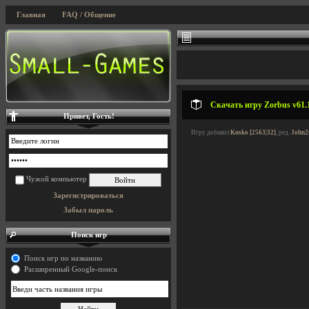
Главная
FAQ / Общение
Скачать игру Zorbus v61.1
Привет, Гость!
Игру добавил
Kusko [2563|32]
, ред.
John2
Чужой компьютер
Зарегистрироваться
Забыл пароль
Поиск игр
Поиск игр по названию
Расширенный Google-поиск