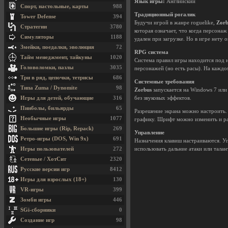
Язык игры:
Английский
Спорт, настольные, карты
988
Традиционный рогалик
Tower Defense
394
Будучи игрой в жанре roguelike,
Zorb
Стратегии
3780
которая означает, что когда персона
Симуляторы
1188
удален при загрузке. Но в игре нету
Змейки, поедалки, эволюция
72
RPG система
Тайм менеджмент, тайкуны
1020
Система правил игры находится под 
Головоломки, пазлы
3035
персонажей (но есть расы). На каждо
Три в ряд, цепочки, тетрисы
686
Системные требования
Типа Zuma / Dynomite
98
Zorbus
запускается на Windows 7 или 
Игры для детей, обучающие
316
без звуковых эффектов.
Пинболы, бильярды
65
Разрешение экрана можно настроить.
Необычные игры
1077
графику. Шрифт можно изменить и ра
Большие игры (Rip, Repack)
269
Управление
Ретро-игры (DOS, Win 9x)
691
Назначения клавиш настраиваются. Уп
Игры пользователей
272
использовать дальние атаки или тала
Сетевые / ХотСит
2320
Русские версии игр
8412
Игры для взрослых (18+)
130
VR-игры
399
Зомби игры
446
SGi-сборники
0
Создание игр
98