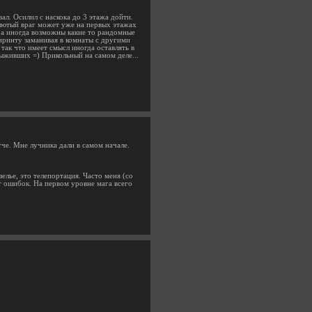
ал. Осилил с наскока до 3 этажа дойти.
 лютый враг может уже на первых этажах
, а иногда возможны какие то рандомные
биринту заманивая в комнаты с другими
так что имеет смысл иногда оставлять в
выживших =) Прикольный на самом деле...
гче. Мне лучника дали в самом начале.
лье, это телепортация. Часто меня (со
ет ошибок. На первом уровне мага всего