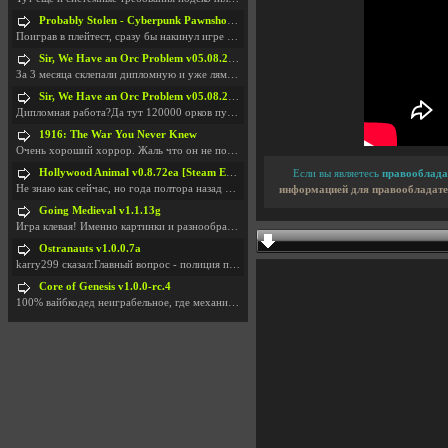
Probably Stolen - Cyberpunk Pawnshop Simulator v048c [Playtest]
Поиграв в плейтест, сразу бы накинул игре наивысши
Sir, We Have an Orc Problem v05.08.2026
За 3 месяца склепали дипломную и уже лям двести ба
Sir, We Have an Orc Problem v05.08.2026
Дипломная работа?Да тут 120000 орков путь выбирают
1916: The War You Never Knew
Очень хороший хоррор. Жаль что он не получил должн
Hollywood Animal v0.8.72ea [Steam Early Access]
Если вы являетесь
правооблада
Не знаю как сейчас, но года полтора назад игра был
информацией для правообладате
Going Medieval v1.1.13g
Игра клевая! Именно картинки и разнообразия в стро
Ostranauts v1.0.0.7a
karry299 сказал:Главный вопрос - полиция по-прежне
Core of Genesis v1.0.0-rc.4
100% вайбкодед неиграбельное, где механики знает т