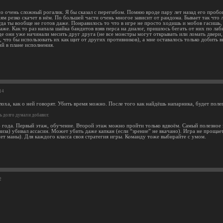
 очень сложный рогалик. Я бы сказал с перегибом. Помню вроде пару лет назад его пробов
ям резко скачет в нём. По большей части очень многое зависит от рандома. Бывает так что
огда ты вообще не готов даже. Понравилось то что в игре не просто ходишь и мобов гасишь
аже. Как то раз напала шайка бандитов взяв перса на диалог, пришлось бегать от них по ла
е они уже начинали месить друг друга (не все монстры могут открывать или ломать двери, 
 что бы использовать их как щит от других противников), а мне оставалось только добить 
ий в плане исполнения.
14
лоха, как о ней говорят. Убить время можно. После того как найдёшь напарника, будет поле
ь долго думал и добавил:
 года. Первый этаж, обучение. Второй этаж можно пройти только вдвоём. Самый полезное зе
виза) убивал ассасин. Может убить даже капкан (если “зрение” не вкачано). Игра не проща
нет маны). Для каждого класса своя стратегия игры. Команду тоже выбирайте с умом.
2