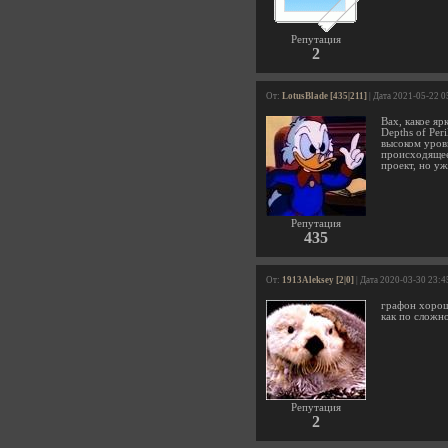
Репутация
2
От:
LotusBlade [435|211]
| Дата 2021-05-22 0
Вах, какое я
Depths of Per
высоком уровн
происходящее 
проект, но у
Репутация
435
От:
1913Aleksey [2|0]
| Дата 2020-03-30 23:4
графон хорош,
как по сложн
Репутация
2