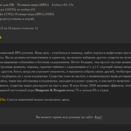
ы для ПК
Ролевые игры (RPG)
Zorbus v61.13a
гра
(14535)
от zorbus
(1)
ike
(1701)
; Ролевые игры (RPG)
(3505)
рсия (установи и играй)
0.0
из
10
(всего голосов:
1
)
0
ошаговый RPG рогалик. Ваша цель - углубиться в темницу, найти портал в мифическое мест
а. Вы не должны путешествовать в одиночку, вы можете набирать других существ по пути 
 насыщенным событиями и богатым содержанием. Нечто большее, чем просто пустые комна
тронные комнаты, тюрьмы, скрытые тайники с сокровищами и т. д.) С хорошей связью меж
 другом, бегут, когда им угрожает опасность, и пытаются собрать своих друзей, чтобы пр
е подбирать их с пола подземелья. Существа тоже не молчат, а комментируют вещи речевым
вета, такие как обстановка в подземелье, находятся в руках существ, и они могут включат
емноте, существа также реагируют на свет и звук. В игре более 2000 звуковых эффектов, ч
ндарной настольной игры
Dungeons & Dragons
конца 70-х начала 80-х годов.
13a.
Список изменений можно посмотреть
здесь
.
Вы можете скрыть всю рекламу на сайте.
Как?