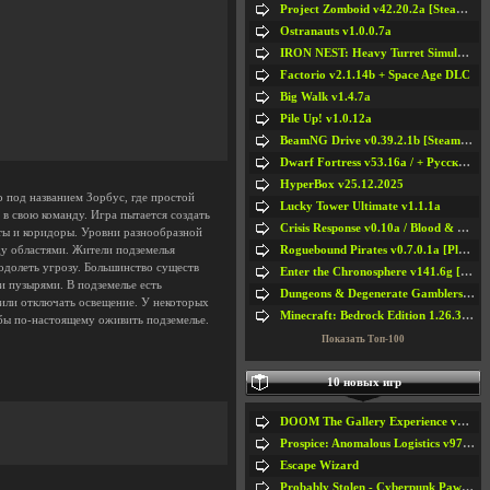
Project Zomboid v42.20.2a [Steam Early Access]
Ostranauts v1.0.0.7a
IRON NEST: Heavy Turret Simulator v1.0a
Factorio v2.1.14b + Space Age DLC
Big Walk v1.4.7a
Pile Up! v1.0.12a
BeamNG Drive v0.39.2.1b [Steam Early Access]
Dwarf Fortress v53.16a / + Русская Версия v50.12a
HyperBox v25.12.2025
о под названием Зорбус, где простой
Lucky Tower Ultimate v1.1.1a
в свою команду. Игра пытается создать
Crisis Response v0.10a / Blood & Bullet
ты и коридоры. Уровни разнообразной
Roguebound Pirates v0.7.0.1a [Playtest]
ду областями. Жители подземелья
еодолеть угрозу. Большинство существ
Enter the Chronosphere v141.6g [Steam Early Access]
и пузырями. В подземелье есть
Dungeons & Degenerate Gamblers v2.0.2a
ь или отключать освещение. У некоторых
Minecraft: Bedrock Edition 1.26.33.1a / + TLauncher v2.89
тобы по-настоящему оживить подземелье.
Показать Топ-100
10 новых игр
DOOM The Gallery Experience v1.4.2
Prospice: Anomalous Logistics v97 [Playtest]
Escape Wizard
Probably Stolen - Cyberpunk Pawnshop Simulator v048c [Playtest]