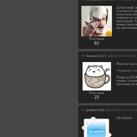
Добротный, но
Сложность пр
попасться, к
события на эт
монстрами. Гд
живых врагов,
но простеньк
Репутация
61
От:
Kamazok [25|7]
| Дата 2024-04-23 22:30:
Игра не так п
•
Kamazok
очен
Пишу из 2024
спины / из ин
три атаки (и 
Репутация
25
От:
prudislav [2|0]
| Дата 2022-01-25 12:26:4
file deleted