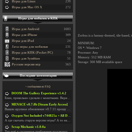
Игры для Linux
239
Игры для Mac OS X
272
Игры для мобилок и КПК
Игры для Android
1683
Игры для iPhone
309
Zorbus is a fantasy-themed, tile-based, 
Игры для iPad
24
MINIMUM:
Java-игры для мобилки
231
OS *: Windows 7
Игры для КПК (Pocket PC)
78
Processor: Any
Memory: 512 MB RAM
Игры для Symbian
51
Storage: 300 MB available space
Русские версии игр
563
Последние комментарии
+ сообщения из FAQ
DOOM The Gallery Experience v1.4.2
Блин, прикольно сделали с монетками. Вернулся в св
MENACE v0.7.8b [Steam Early Access]
Вышло крупное обновление v0.7.11 прошу обновить
Oxygen Not Included v744825a + All DLC
А где скачать старую версию игры? А то на новой но
Scrap Mechanic v1.0.0a
Тут ещё и системные требования подскочили. Если не