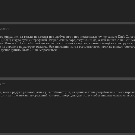
5:59:24
ркое описание, да только подходит под любую игру про подземелья, ту же самую Din's Curs
il (2007) с куда лучшей графикой. Разраб очень горд озвучкой и да, о ней пишет, о ней сним
е. Иии всё... Сам геймплей отстал лет на 30 и это не шутка, в такое мы ещё на спектруме 
на экране в пошаговом режиме, без анимации, когда все месят всех, кричат, визжат, смеют
ж лучше купить Drox 2 и не морочиться.
5:52
 также радует разнообразие существ/монстров, на данном этапе разработки - очень коротк
ости так и по механике сражений. отлично подходит для того чтобы впервые ознакомиться 