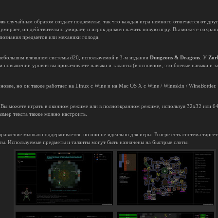
us
случайным образом создает подземелье, так что каждая игра немного отличается от друг
ж умирает, он действительно умирает, и игрок должен начать новую игру. Вы можете сохран
 опознания предметов или механики голода.
небольшим влиянием системы d20, используемой в 3-м издании
Dungeons & Dragons
. У
Zor
м повышении уровня вы прокачиваете навыки и таланты (в основном, это боевые навыки и з
новее, но он также работает на Linux с Wine и на Mac OS X с Wine / Wineskin / WineBottle
 Вы можете играть в оконном режиме или в полноэкранном режиме, используя 32x32 или 6
змер текста также можно настроить.
равление мышью поддерживается, но оно не идеально для игры. В игре есть система таргет
нты. Используемые предметы и таланты могут быть назначены на быстрые слоты.