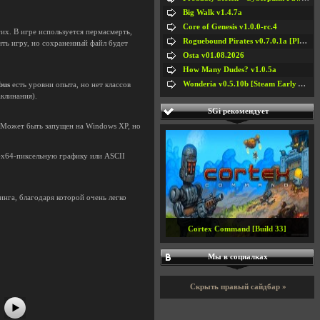
Big Walk v1.4.7a
Core of Genesis v1.0.0-rc.4
их. В игре используется пермасмерть,
Roguebound Pirates v0.7.0.1a [Playtest]
ить игру, но сохраненный файл будет
Osta v01.08.2026
How Many Dudes? v1.0.5a
Wonderia v0.5.10b [Steam Early Access]
bus
есть уровни опыта, но нет классов
аклинания).
SGi рекомендует
r. Может быть запущен на Windows XP, но
4x64-пиксельную графику или ASCII
инга, благодаря которой очень легко
#5
#6
Cortex Command [Build 33]
#7
#8
Мы в социалках
Скрыть правый сайдбар »