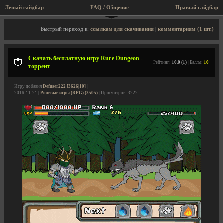
Левый сайдбар
FAQ / Общение
Правый сайдбар
Описание игры, торрент, скриншоты, видео
Быстрый переход к:
ссылкам для скачивания
|
комментариям (1 шт.)
Скачать бесплатную игру Rune Dungeon -
Рейтинг:
10.0 (1)
| Баллы:
10
торрент
Игру добавил
Defuser222 [3626|10]
|
2016-11-21 |
Ролевые игры (RPG) (3505)
| Просмотров: 3222