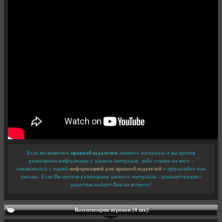
Если вы являетесь
правообладателем
данного материала и вы против
размещения информации о данном материале, либо ссылок на него -
ознакомьтесь с нашей
информацией для правообладателей
и присылайте нам
письмо. Если Вы против размещения данного материала - администрация с
радостью пойдет Вам на встречу!
Комментарии игроков (4 шт.)