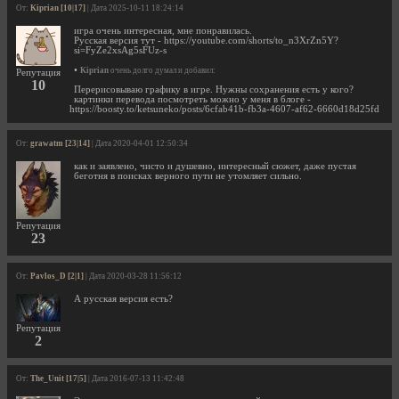
От:
Kiprian [10|17]
| Дата 2025-10-11 18:24:14
игра очень интересная, мне понравилась.
Русская версия тут - https://youtube.com/shorts/to_n3XrZn5Y?
si=FyZe2xsAg5sFUz-s
•
Kiprian
очень долго думал и добавил:
Репутация
10
Перерисовываю графику в игре. Нужны сохранения есть у кого?
картинки перевода посмотреть можно у меня в блоге -
https://boosty.to/ketsuneko/posts/6cfab41b-fb3a-4607-af62-6660d18d25fd
От:
grawatm [23|14]
| Дата 2020-04-01 12:50:34
как и заявлено, чисто и душевно, интересный сюжет, даже пустая
беготня в поисках верного пути не утомляет сильно.
Репутация
23
От:
Pavlos_D [2|1]
| Дата 2020-03-28 11:56:12
А русская версия есть?
Репутация
2
От:
The_Unit [17|5]
| Дата 2016-07-13 11:42:48