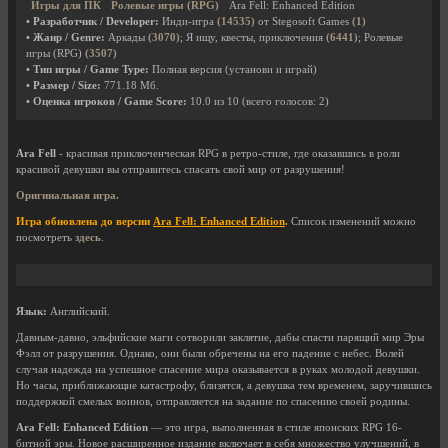
Игры для ПК
Ролевые игры (RPG)
Ara Fell: Enhanced Edition
• Разработчик / Developer:
Инди-игра
(14535)
от Stegosoft Games
(1)
• Жанр / Genre:
Аркады
(3070)
; Я ищу, квесты, приключения
(6441)
; Ролевые
игры (RPG)
(3507)
• Тип игры / Game Type:
Полная версия (установи и играй)
• Размер / Size:
771.18 Мб.
• Оценка игроков / Game Score:
10.0
из
10
(всего голосов:
2
)
Ara Fell
- красивая приключенческая RPG в ретро-стиле, где оказавшись в роли
красивой девушки вы отправитесь спасать свой мир от разрушения!
Оригинальная игра.
Игра обновлена до версии
Ara Fell: Enhanced Edition
.
Список изменений можно
посмотреть
здесь
.
Язык:
Английский.
Давным-давно, эльфийские маги сотворили заклятие, дабы спасти парящий мир Эры
Фэлл от разрушения. Однако, они были обречены на его падение с небес. Волей
случая надежда на успешное спасение мира оказывается в руках молодой девушки.
Но часы, приближающие катастрофу, близятся, а девушка тем временем, заручившись
поддержкой смелых воинов, отправляется на задание по спасению своей родины.
Ara Fell: Enhanced Edition
— это игра, выполненная в стиле японских RPG 16-
битной эры. Новое расширенное издание включает в себя множество улучшений, в