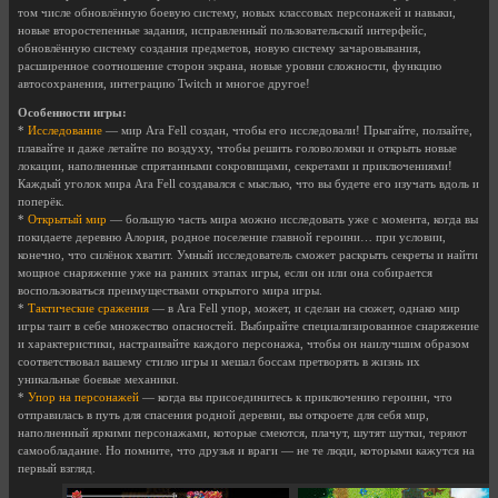
том числе обновлённую боевую систему, новых классовых персонажей и навыки,
новые второстепенные задания, исправленный пользовательский интерфейс,
обновлённую систему создания предметов, новую систему зачаровывания,
расширенное соотношение сторон экрана, новые уровни сложности, функцию
автосохранения, интеграцию Twitch и многое другое!
Особенности игры:
*
Исследование
— мир Ara Fell создан, чтобы его исследовали! Прыгайте, ползайте,
плавайте и даже летайте по воздуху, чтобы решить головоломки и открыть новые
локации, наполненные спрятанными сокровищами, секретами и приключениями!
Каждый уголок мира Ara Fell создавался с мыслью, что вы будете его изучать вдоль и
поперёк.
*
Открытый мир
— большую часть мира можно исследовать уже с момента, когда вы
покидаете деревню Алория, родное поселение главной героини… при условии,
конечно, что силёнок хватит. Умный исследователь сможет раскрыть секреты и найти
мощное снаряжение уже на ранних этапах игры, если он или она собирается
воспользоваться преимуществами открытого мира игры.
*
Тактические сражения
— в Ara Fell упор, может, и сделан на сюжет, однако мир
игры таит в себе множество опасностей. Выбирайте специализированное снаряжение
и характеристики, настраивайте каждого персонажа, чтобы он наилучшим образом
соответствовал вашему стилю игры и мешал боссам претворять в жизнь их
уникальные боевые механики.
*
Упор на персонажей
— когда вы присоединитесь к приключению героини, что
отправилась в путь для спасения родной деревни, вы откроете для себя мир,
наполненный яркими персонажами, которые смеются, плачут, шутят шутки, теряют
самообладание. Но помните, что друзья и враги — не те люди, которыми кажутся на
первый взгляд.