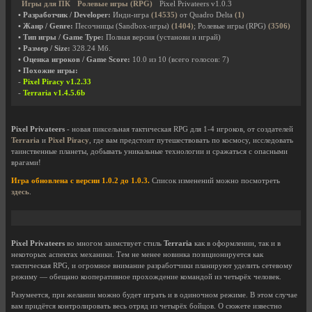
Игры для ПК
Ролевые игры (RPG)
Pixel Privateers v1.0.3
• Разработчик / Developer:
Инди-игра
(14535)
от Quadro Delta
(1)
• Жанр / Genre:
Песочницы (Sandbox-игры)
(1404)
; Ролевые игры (RPG)
(3506)
• Тип игры / Game Type:
Полная версия (установи и играй)
• Размер / Size:
328.24 Мб.
• Оценка игроков / Game Score:
10.0
из
10
(всего голосов:
7
)
• Похожие игры:
-
Pixel Piracy v1.2.33
-
Terraria v1.4.5.6b
Pixel Privateers
- новая пиксельная тактическая RPG для 1-4 игроков, от создателей
Terraria
и
Pixel Piracy
, где вам предстоит путешествовать по космосу, исследовать
таинственные планеты, добывать уникальные технологии и сражаться с опасными
врагами!
Игра обновлена с версии 1.0.2 до 1.0.3.
Список изменений можно посмотреть
здесь
.
Pixel Privateers
во многом заимствует стиль
Terraria
как в оформлении, так и в
некоторых аспектах механики. Тем не менее новинка позиционируется как
тактическая RPG, и огромное внимание разработчики планируют уделить сетевому
режиму — обещано кооперативное прохождение командой из четырёх человек.
Разумеется, при желании можно будет играть и в одиночном режиме. В этом случае
вам придётся контролировать весь отряд из четырёх бойцов. О сюжете известно