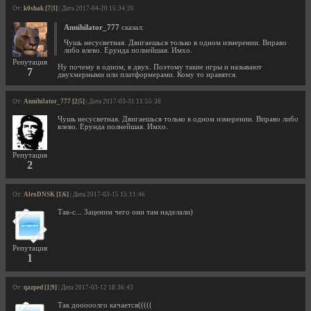
От:
k0shak [7|3]
| Дата 2017-04-20 15:34:20
Annihilator_777
сказал:
Чушь несусветная. Двигаешься только в одном измерении. Вправо
либо влево. Ерунда полнейшая. Имхо.
Репутация
Ну почему в одном, в двух. Поэтому такие игры и называют
7
двухмерными или платформерами. Кому то нравятся.
От:
Annihilator_777 [2|5]
| Дата 2017-03-31 11:55:38
Чушь несусветная. Двигаешься только в одном измерении. Вправо либо
влево. Ерунда полнейшая. Имхо.
Репутация
2
От:
AlexDNSK [1|6]
| Дата 2017-03-15 15:11:46
Так-с... Заценим чего они там наделали)
Репутация
1
От:
qazped [1|9]
| Дата 2017-03-12 18:36:43
Так дооооолго качается(((((