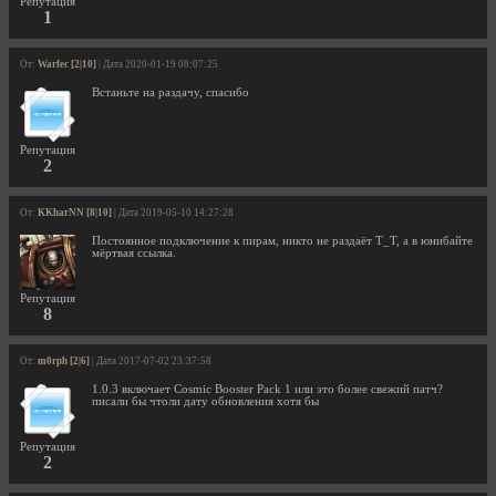
Репутация
1
От:
Warfec [2|10]
| Дата 2020-01-19 08:07:25
Встаньте на раздачу, спасибо
Репутация
2
От:
KKharNN [8|10]
| Дата 2019-05-10 14:27:28
Постоянное подключение к пирам, никто не раздаёт Т_Т, а в юнибайте
мёртвая ссылка.
Репутация
8
От:
m0rph [2|6]
| Дата 2017-07-02 23:37:58
1.0.3 включает Cosmic Booster Pack 1 или это более свежий патч?
писали бы чтоли дату обновления хотя бы
Репутация
2