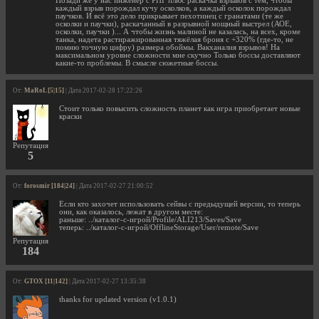
Позади же у нас инженер с РПГ плюс раскачка взрывов с тем, чтобы
каждый взрыв порождал кучу осколков, а каждый осколок порождал
паучков. И всё это дело прикрывает пехотинец с гранатами (те же
осколки и паучки), раскачанный в разрывной мощный выстрел (АОЕ,
осколки, паучки )... А чтобы жизнь малиной не казалась, на всех, кроме
танка, надета растиражированная тяжёлая броня с +320% (где-то, не
помню точную цифру) размера обоймы. Вакханалия взрывов! На
максимальном уровне сложности мне скучно Только боссы доставляют
какие-то проблемы. В смысле сюжетные боссы.
От:
MaRoL [5|15]
| Дата 2017-02-28 17:22:26
Стоит только повысить сложность планет как игра приобретает новые
краски
Репутация
5
От:
forosmir [184|24]
| Дата 2017-02-27 21:00:52
Если кто захочет использовать сейвы с предыдущей версии, то теперь
они, как оказалось, лежат в другом месте:
раньше: ../каталог-с-игрой/Profile/ALI213/Saves/Save
теперь: ../каталог-с-игрой/OfflineStorage/User/remote/Save
Репутация
184
От:
GTOX [11|142]
| Дата 2017-02-27 13:35:38
thanks for updated version (v1.0.1)