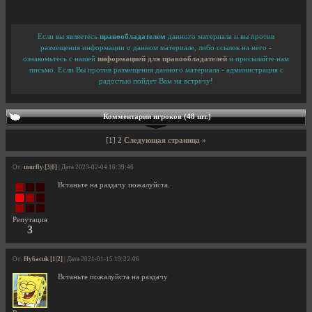
Если вы являетесь
правообладателем
данного материала и вы против
размещения информации о данном материале, либо ссылок на него -
ознакомьтесь с нашей
информацией для правообладателей
и присылайте нам
письмо. Если Вы против размещения данного материала - администрация с
радостью пойдет Вам на встречу!
Комментарии игроков (48 шт.)
[1]
2
Следующая страница »
От:
murfly [3|0]
| Дата 2023-02-04 16:39:46
Встаньте на раздачу пожалуйста.
Репутация
3
От:
Hy6acuk [1|2]
| Дата 2021-01-15 19:22:06
Встаньте пожалуйста на раздачу