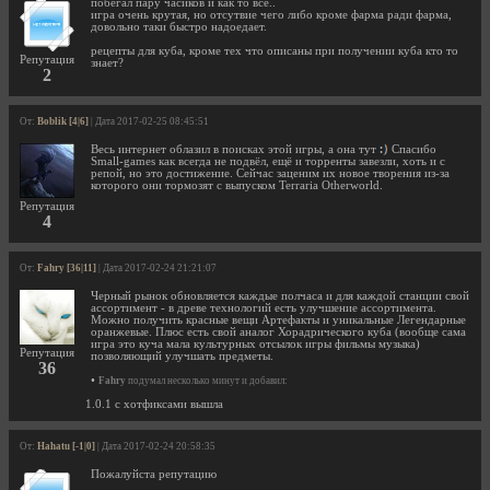
побегал пару часиков и как то всё..
игра очень крутая, но отсутвие чего либо кроме фарма ради фарма,
довольно таки быстро надоедает.
рецепты для куба, кроме тех что описаны при получении куба кто то
Репутация
знает?
2
От:
Boblik [4|6]
| Дата 2017-02-25 08:45:51
Весь интернет облазил в поисках этой игры, а она тут
Спасибо
Small-games как всегда не подвёл, ещё и торренты завезли, хоть и с
репой, но это достижение. Сейчас заценим их новое творения из-за
которого они тормозят с выпуском Terraria Otherworld.
Репутация
4
От:
Fahry [36|11]
| Дата 2017-02-24 21:21:07
Черный рынок обновляется каждые полчаса и для каждой станции свой
ассортимент - в древе технологий есть улучшение ассортимента.
Можно получить красные вещи Артефакты и уникальные Легендарные
оранжевые. Плюс есть свой аналог Хорадрического куба (вообще сама
игра это куча мала культурных отсылок игры фильмы музыка)
Репутация
позволяющий улучшать предметы.
36
•
Fahry
подумал несколько минут и добавил:
1.0.1 с хотфиксами вышла
От:
Hahatu [-1|0]
| Дата 2017-02-24 20:58:35
Пожалуйста репутацию