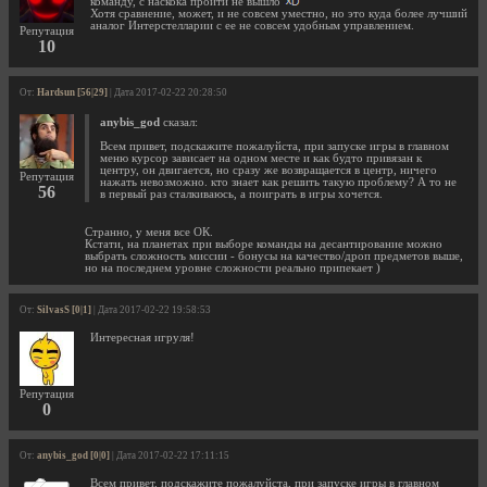
команду, с наскока пройти не вышло
Хотя сравнение, может, и не совсем уместно, но это куда более лучший
аналог Интерстелларии с ее не совсем удобным управлением.
Репутация
10
От:
Hardsun [56|29]
| Дата 2017-02-22 20:28:50
anybis_god
сказал:
Всем привет, подскажите пожалуйста, при запуске игры в главном
меню курсор зависает на одном месте и как будто привязан к
центру, он двигается, но сразу же возвращается в центр, ничего
Репутация
нажать невозможно. кто знает как решить такую проблему? А то не
56
в первый раз сталкиваюсь, а поиграть в игры хочется.
Странно, у меня все ОК.
Кстати, на планетах при выборе команды на десантирование можно
выбрать сложность миссии - бонусы на качество/дроп предметов выше,
но на последнем уровне сложности реально припекает )
От:
SilvasS [0|1]
| Дата 2017-02-22 19:58:53
Интересная игруля!
Репутация
0
От:
anybis_god [0|0]
| Дата 2017-02-22 17:11:15
Всем привет, подскажите пожалуйста, при запуске игры в главном