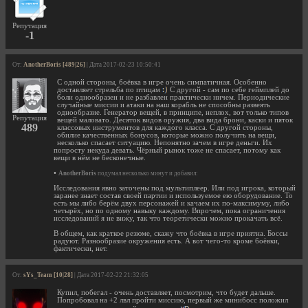
Репутация
-1
От:
AnotherBoris [489|26]
| Дата 2017-02-23 10:50:41
С одной стороны, боёвка в игре очень симпатичная. Особенно
доставляет стрельба по птицам
С другой - сам по себе геймплей до
боли однообразен и не разбавлен практически ничем. Периодические
случайные миссии и атаки на наш корабль не способны развеять
однообразие. Генератор вещей, в принципе, неплох, вот только типов
Репутация
вещей маловато. Десяток видов оружия, два вида брони, каски и пяток
489
классовых инструментов для каждого класса. С другой стороны,
обилие качественных бонусов, которые можно получить на вещи,
несколько спасает ситуацию. Непонятно зачем в игре деньги. Их
попросту некуда девать. Чёрный рынок тоже не спасает, потому как
вещи в нём не бесконечные.
•
AnotherBoris
подумал несколько минут и добавил:
Исследования явно заточены под мультиплеер. Или под игрока, который
заранее знает состав своей партии и используемое ею оборудование. То
есть мы либо берём двух персонажей и качаем их по-максимуму, либо
четырёх, но по одному навыку каждому. Впрочем, пока ограничения
исследований я не вижу, так что теоретически можно прокачать всё.
В общем, как краткое резюме, скажу что боёвка в игре приятна. Боссы
радуют. Разнообразие окружения есть. А вот чего-то кроме боёвки,
фактически, нет.
От:
sYs_Team [10|28]
| Дата 2017-02-22 21:32:05
Купил, побегал - очень доставляет, посмотрим, что будет дальше.
Попробовал на +2 лвл пройти миссию, первый же минибосс положил