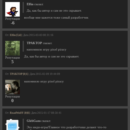
Elfin
сказал:
Да, как бы автор и сам не это скрывает.
вообще мне кажется тоже самый разработчик
Репутация
-6
От:
Elfin [5|4]
| Дата 2015-03-03 08:31:16
TPAKTOP
сказал:
напомнило игру pixel piracy
Да, как бы автор и сам не это скрывает.
Репутация
5
От:
TPAKTOP [0|1]
| Дата 2015-02-09 19:44:09
напомнило игру pixel piracy
Репутация
0
От:
RoadWolfY [0|8]
| Дата 2015-01-17 08:50:41
GlebGans
сказал:
Это инди-игры!Главное что разработчики делают что-то