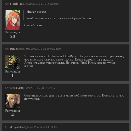
От:
Fidelis [20|11]
| Дата 2015-11-01 06:09:36
skreyn
сказал:
вообще мне кажется тоже самый разработчик
Спасибо кэп.
Репутация
20
От:
Dzh-Zarko [1|0]
| Дата 2015-08-30 02:28:50
Что-то не так с Unitbytes и LittleByte... Ах да, он настолько продажны,
что я не могу скачать даже платно. Везде выходит на рекламу.
А так игрулька так игрулька. Не очень, Pixel Piracy как то лучше
вышла.
Репутация
1
От:
Jey13 [4|0]
| Дата 2015-05-08 18:23:35
Отличная основа для игры, в моем любимом сеттинге. Посмотрим что
получится.
Репутация
4
От:
skreyn [-6|4]
| Дата 2015-05-04 04:56:45