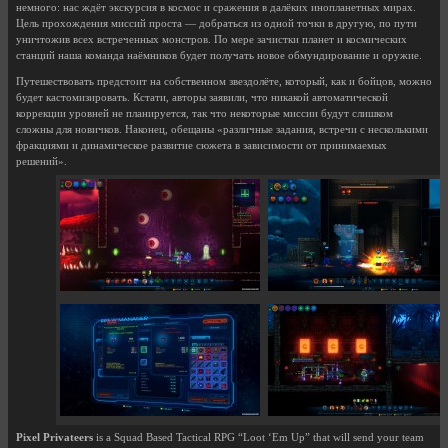
немного: нас ждёт экскурсия в космос и сражения в далёких инопланетных мирах.
Цель прохождения миссий проста — добраться из одной точки в другую, по пути
уничтожив всех встреченных монстров. По мере зачистки планет и космических
станций наша команда наёмников будет получать новое обмундирование и оружие.
Путешествовать предстоит на собственном звездолёте, который, как и бойцов, можно
будет кастомизировать. Кстати, авторы заявили, что никакой автоматической
коррекции уровней не планируется, так что некоторые миссии будут слишком
сложны для новичков. Наконец, обещаны «различные задания, встречи с несколькими
фракциями и динамическое развитие сюжета в зависимости от принимаемых
решений».
Pixel Privateers
is a Squad Based Tactical RPG “Loot ‘Em Up” that will send your team