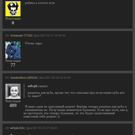
ребята а хотсит есть
Репутация
0
От:
Artemonic [77|26]
| Дата 2017-02-27 10:43:34
Очень сыро
Репутация
77
От:
AnotherBoris [489|26]
| Дата 2017-02-26 10:24:43
m0rph
сказал:
рецепты для куба, кроме тех что описаны при получении куба кто
то знает?
Репутация
489
Я знаю один не описанный рецепт. Берёшь четыре рецепта для куба и
смешиваешь их. Получаешь невнятную бумажку. Если при этом, как я,
не прочитать эти четыре бумажки, то это будет единственный
известный тебе рецепт
От:
m0rph [2|6]
| Дата 2017-02-25 17:05:01