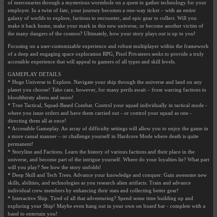
of mercenaries through a mysterious wormhole on a quest to gather technology for your
employer. In a twist of fate, your journey becomes a one-way ticket – with an entire
galaxy of worlds to explore, factions to encounter, and epic gear to collect. Will you
make it back home, make your mark in this new universe, or become another victim of
the many dangers of the cosmos? Ultimately, how your story plays out is up to you!
Focusing on a user-customizable experience and robust multiplayer within the framework
of a deep and engaging space exploration RPG, Pixel Privateers seeks to provide a truly
accessible experience that will appeal to gamers of all types and skill levels.
GAMEPLAY DETAILS
* Huge Universe to Explore. Navigate your ship through the universe and land on any
planet you choose! Take care, however, for many perils await – from warring factions to
bloodthirsty aliens and more!
* True Tactical, Squad-Based Combat. Control your squad individually in tactical mode -
where you issue orders and have them carried out - or control your squad as one -
directing them all at once!
* Accessible Gameplay. An array of difficulty settings will allow you to enjoy the game in
a more casual manner – or challenge yourself in Hardcore Mode where death is quite
permanent!
* Storyline and Factions. Learn the history of various factions and their place in the
universe, and become part of the intrigue yourself. Where do your loyalties lie? What part
will you play? See how the story unfolds!
* Deep Skill and Tech Trees. Advance your knowledge and conquer: Gain awesome new
skills, abilities, and technologies as you research alien artifacts. Train and advance
individual crew members by enhancing their stats and collecting better gear!
* Interactive Ship. Tired of all that adventuring? Spend some time building up and
exploring your Ship! Maybe even hang out in your own on board bar - complete with a
band to entertain you!