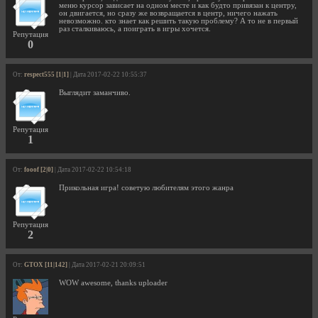
меню курсор зависает на одном месте и как будто привязан к центру,
он двигается, но сразу же возвращается в центр, ничего нажать
невозможно. кто знает как решить такую проблему? А то не в первый
раз сталкиваюсь, а поиграть в игры хочется.
Репутация
0
От:
respect555 [1|1]
| Дата 2017-02-22 10:55:37
Выглядит заманчиво.
Репутация
1
От:
fooof [2|0]
| Дата 2017-02-22 10:54:18
Прикольная игра! советую любителям этого жанра
Репутация
2
От:
GTOX [11|142]
| Дата 2017-02-21 20:09:51
WOW awesome, thanks uploader