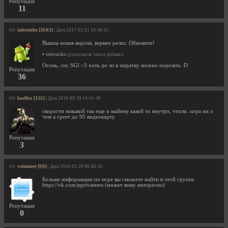
Репутация
11
От:
infermiko [36|63]
| Дата 2017-02-21 19:46:02
Вышла новая версия, вернее релиз. Обновите!
•
infermiko
думал около часа и добавил:
Огонь, спс SGI <3 хоть до зп в пиратку можно порезать :D
Репутация
36
От:
kaelbcs [3|11]
| Дата 2016-09-19 14:41:49
скорости никакой так еще и майнер какой то внутри, чтоли. игра ни о
чем а греет до 95 видеокарту
Репутация
3
От:
volunteer [0|0]
| Дата 2016-03-20 06:06:50
Больше информации по игре вы сможете найти в этой группе
https://vk.com/pprivateers (может кому интересно)
Репутация
0