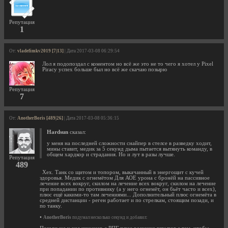
Репутация
1
От:
vladefimkv2019 [7|13]
| Дата 2017-03-08 06:29:54
Лол я подопоздал с коментом но всё же это не то чего я хотел у Pixel
Piracy успех больше был но всё же скачаю позырю
Репутация
7
От:
AnotherBoris [489|26]
| Дата 2017-03-08 05:36:15
Hardsun
сказал:
у меня на последней сложности снайпер в стелсе в разведку ходит,
мины ставит, медик за 5 секунд дыма пытается вытянуть команду, в
общем хардкор и страдания. Но и лут в разы лучше.
Репутация
489
Хех. Танк со щитом и топором, выкачанный в энергощит с кучей
здоровья. Медик с огнемётом Для АОЕ урона с бронёй на пассивное
лечение всех вокруг, скилом на лечение всех вокруг, скилом на лечение
при попадании по противнику (а у него огнемёт, он бьёт часто и всех),
плюс ещё какими-то там лечениями... Дополнительный плюс огнемёта в
средней дистанции - реген работает и по стрелкам, стоящим позади, и
по танку.
•
AnotherBoris
подумал несколько секунд и добавил: