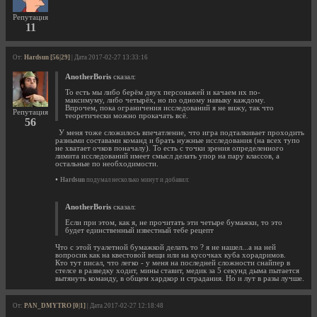
Репутация
11
От:
Hardsun [56|29]
| Дата 2017-02-27 13:33:16
AnotherBoris
сказал:
То есть мы либо берём двух персонажей и качаем их по-
максимуму, либо четырёх, но по одному навыку каждому.
Впрочем, пока ограничения исследований я не вижу, так что
Репутация
теоретически можно прокачать всё.
56
У меня тоже сложилось впечатление, что игра подталкивает проходить
разными составами команд и брать нужные исследования (на всех тупо
не хватает очков поначалу). То есть с точки зрения определенного
лимита исследований имеет смысл делать упор на пару классов, а
остальные по необходимости.
•
Hardsun
подумал несколько минут и добавил:
AnotherBoris
сказал:
Если при этом, как я, не прочитать эти четыре бумажки, то это
будет единственный известный тебе рецепт
Что с этой туалетной бумажкой делать то ? я не нашел...а на ней
вопросик как на квестовой вещи или на кусочках куба хорадримов.
Кто тут писал, что легко - у меня на последней сложности снайпер в
стелсе в разведку ходит, мины ставит, медик за 5 секунд дыма пытается
вытянуть команду, в общем хардкор и страдания. Но и лут в разы лучше.
От:
PAN_DMYTRO [0|1]
| Дата 2017-02-27 12:18:48