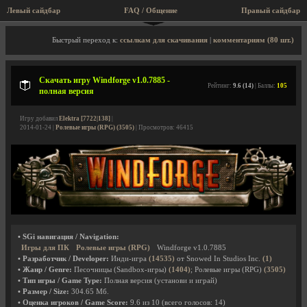
Левый сайдбар
FAQ / Общение
Пра
Описание игры, скриншоты, видео
Быстрый переход к:
ссылкам для скачивания
|
комментариям (80 шт.)
Скачать игру Windforge v1.0.7885 -
Рейтинг:
9.6 (14)
| Баллы:
105
полная версия
Игру добавил
Elektra [7722|138]
|
2014-01-24 |
Ролевые игры (RPG) (3505)
| Просмотров: 46415
• SGi навигация / Navigation:
Игры для ПК
Ролевые игры (RPG)
Windforge v1.0.7885
• Разработчик / Developer:
Инди-игра
(14535)
от Snowed In Studios Inc.
(1)
• Жанр / Genre:
Песочницы (Sandbox-игры)
(1404)
; Ролевые игры (RPG)
(3505)
• Тип игры / Game Type:
Полная версия (установи и играй)
• Размер / Size:
304.65 Мб.
• Оценка игроков / Game Score:
9.6
из
10
(всего голосов:
14
)