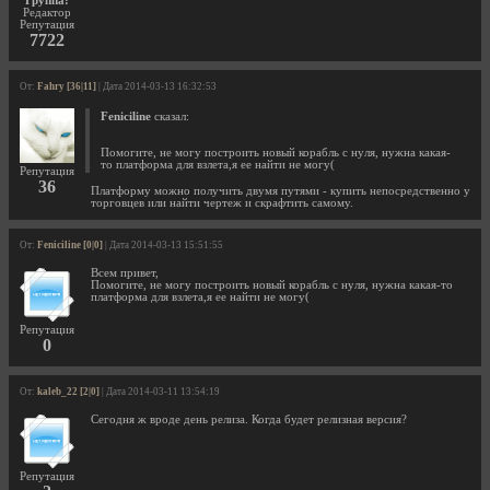
Группа:
Редактор
Репутация
7722
От:
Fahry [36|11]
| Дата 2014-03-13 16:32:53
Feniciline
сказал:
Помогите, не могу построить новый корабль с нуля, нужна какая-
то платформа для взлета,я ее найти не могу(
Репутация
36
Платформу можно получить двумя путями - купить непосредственно у
торговцев или найти чертеж и скрафтить самому.
От:
Feniciline [0|0]
| Дата 2014-03-13 15:51:55
Всем привет,
Помогите, не могу построить новый корабль с нуля, нужна какая-то
платформа для взлета,я ее найти не могу(
Репутация
0
От:
kaleb_22 [2|0]
| Дата 2014-03-11 13:54:19
Сегодня ж вроде день релиза. Когда будет релизная версия?
Репутация