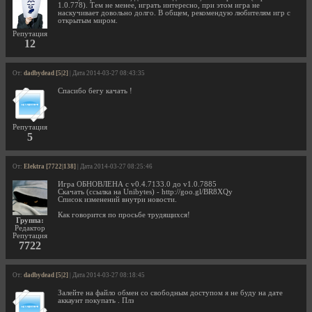
1.0.778). Тем не менее, играть интересно, при этом игра не
наскучивает довольно долго. В общем, рекомендую любителям игр с
открытым миром.
Репутация
12
От:
dadbydead [5|2]
| Дата 2014-03-27 08:43:35
Спасибо бегу качать !
Репутация
5
От:
Elektra [7722|138]
| Дата 2014-03-27 08:25:46
Игра ОБНОВЛЕНА с v0.4.7133.0 до v1.0.7885
Скачать (ссылка на Unibytes) - http://goo.gl/BR8XQy
Список изменений внутри новости.
Как говорится по просьбе трудящихся!
Группа:
Редактор
Репутация
7722
От:
dadbydead [5|2]
| Дата 2014-03-27 08:18:45
Залейте на файло обмен со свободным доступом я не буду на дате
аккаунт покупать . Плз