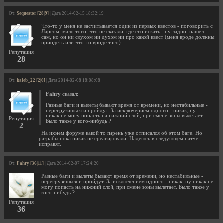
От:
Sequestor [28|9]
| Дата 2014-02-15 18:32:19
Что-то у меня не засчитывается один из первых квестов - поговорить с
Ларсом, мало того, что не сказали, где его искать.. ну ладно, нашел
сам, но он ни слухом ни духом ни про какой квест (меня вроде должны
приодеть или что-то вроде того).
Репутация
28
От:
kaleb_22 [2|0]
| Дата 2014-02-08 18:08:08
Fahry
сказал:
Разные баги и вылеты бывают время от времени, но нестабильные -
перегрузишься и пройдут. За исключением одного - никак, ну
никак не могу попасть на нижний слой, при смене зоны вылетает.
Репутация
Было такое у кого-нибудь ?
2
На ихнем форуме какой то парень уже отписался об этом баге. Но
разрабы пока никак не среагировали. Надеюсь в следующем патче
исправят.
От:
Fahry [36|11]
| Дата 2014-02-07 17:24:20
Разные баги и вылеты бывают время от времени, но нестабильные -
перегрузишься и пройдут. За исключением одного - никак, ну никак не
могу попасть на нижний слой, при смене зоны вылетает. Было такое у
кого-нибудь ?
Репутация
36