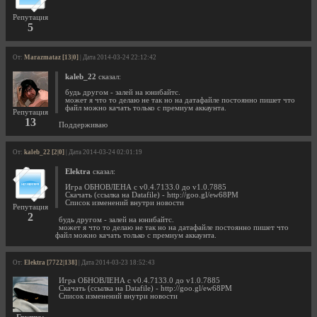
Репутация
5
От:
Marazmataz [13|0]
| Дата 2014-03-24 22:12:42
kaleb_22
сказал:
будь другом - залей на юнибайтс.
может я что то делаю не так но на датафайле постоянно пишет что
файл можно качать только с премиум аккаунта.
Репутация
13
Поддерживаю
От:
kaleb_22 [2|0]
| Дата 2014-03-24 02:01:19
Elektra
сказал:
Игра ОБНОВЛЕНА с v0.4.7133.0 до v1.0.7885
Скачать (ссылка на Datafile) - http://goo.gl/ew68PM
Список изменений внутри новости
Репутация
2
будь другом - залей на юнибайтс.
может я что то делаю не так но на датафайле постоянно пишет что
файл можно качать только с премиум аккаунта.
От:
Elektra [7722|138]
| Дата 2014-03-23 18:52:43
Игра ОБНОВЛЕНА с v0.4.7133.0 до v1.0.7885
Скачать (ссылка на Datafile) - http://goo.gl/ew68PM
Список изменений внутри новости