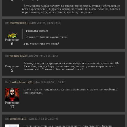
В том храме мобы почему-то видели меня сквозь стены и сбегались со
всех окрестностей, в других локациях такого не было. Вообще, багов в
игре хватает, хотя, может быть, это бонус пиратки.
От:
enderman08 [6|1]
| Дата 2014-05-08 21:52:08
roomata
сказал:
У кого-то был похожий глюк?
Репутация
6
а ты уверен что это глюк?
От:
roomata [5|22]
| Дата 2014-04-23 18:11:42
Захожу в один из храмов и на меня в одной комнате нападают по 10-
Репутация
15 мобов, откуда берутся непонятно, но отстреляться практически
5
невозможно. У кого-то был похожий глюк?
От:
DarthNihilus [17|21]
| Дата 2014-04-10 13:10:12
мне в игре не понравилось слишком размытое управление, особенно
при прыжках.
Репутация
17
От:
Eremite [12|17]
| Дата 2014-03-29 22:03:01
Что ж, игра отличная, даже не глядя на то, что сыровата (версия