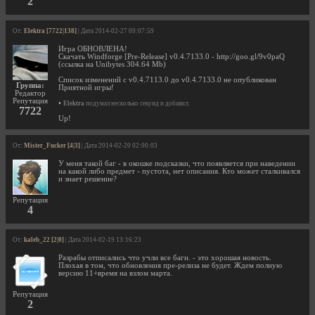
2
От:
Elektra [7722|138]
| Дата 2014-02-27 09:07:59
Игра ОБНОВЛЕНА!
Скачать Windforge [Pre-Release] v0.4.7133.0 - http://goo.gl/9v0paQ
(ссылка на Unibytes 304.64 Mb)
Список изменений с v0.4.7113.0 до v0.4.7133.0 не опубликован
Группа:
Приятной игры!
Редактор
Репутация
•
Elektra
подумал несколько секунд и добавил:
7722
Up!
От:
Mister_Fucker [4|3]
| Дата 2014-02-20 02:00:03
У меня такой баг - в окошке подсказки, что появляется при наведении
на какой либо предмет - пустота, нет описания. Кто может сталкивался
и знает решение?
Репутация
4
От:
kaleb_22 [2|0]
| Дата 2014-02-19 13:16:23
Разрабы отписались что учли все баги. - это хорошая новость.
Плохая в том, что обновления пре-релиза не будет. Ждем полную
версию 11+время на взлом марта.
Репутация
2