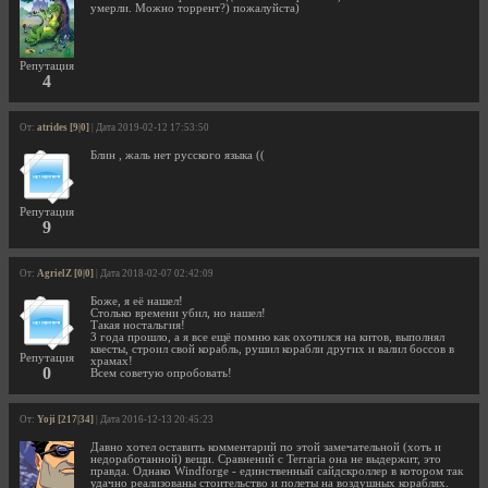
умерли. Можно торрент?) пожалуйста)
Репутация
4
От:
atrides [9|0]
| Дата 2019-02-12 17:53:50
Блин , жаль нет русского языка ((
Репутация
9
От:
AgrielZ [0|0]
| Дата 2018-02-07 02:42:09
Боже, я её нашел!
Столько времени убил, но нашел!
Такая ностальгия!
3 года прошло, а я все ещё помню как охотился на китов, выполнял
квесты, строил свой корабль, рушил корабли других и валил боссов в
Репутация
храмах!
0
Всем советую опробовать!
От:
Yoji [217|34]
| Дата 2016-12-13 20:45:23
Давно хотел оставить комментарий по этой замечательной (хоть и
недоработанной) вещи. Сравнений с Terraria она не выдержит, это
правда. Однако Windforge - единственный сайдскроллер в котором так
удачно реализованы стоительство и полеты на воздушных кораблях.