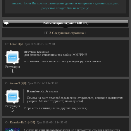
письмо. Если Вы против размещения данного материала - администрация с
радостью пойдет Вам на встречу!
Комментарии игроков (80 шт.)
[1]
2
Следующая страница »
От:
Lekan [1|7]
| Дата 2024-08-25 04:21:31
игрушка классная
для фанатов стимпанка так вобще ЖЫРРР!!!
вот только очень жаль что отсутствует русская локаль
Репутация
1
От:
AnversT [5|7]
| Дата 2019-12-23 14:30:05
Kamelot-RaDr
сказал:
Ссылка на сайт праовобладателя не открыается, ссылки в комментах
умерли. Можно торрент?) пожалуйста)
Репутация
Игра есть в стиме(или на других торрентах).
5
От:
Kamelot-RaDr [4|33]
| Дата 2019-09-18 14:53:49
Ссылка на сайт праовобладателя не открыается, ссылки в комментах