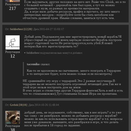
Если задуматься, других похожих на него нет. Разве что Clonk, но и то
Репутация
с большой натяжкой - дирижабль там был один, а тут их можно
217
создавать с нуля, из разных по крепкости материалов.
Да, в игре мало добычи ресурсов, крафта и прочего, но зато много
интересных находок - попробуйте хотя бы стать китобоем или
обчистить древний храм. Иными словами, заняться тут есть чем.
От:
Soldierbest [12|20]
| Дата 2015-04-27 15:03:17
Добый день.Подскажите,как мне зарегистрировать новый корабль?Я
убрал старый на дальний конец карты,не помогает.Корабль построен
вокруг стартовой части.Не регистрируется,хоть убей.Я покой
потерял.Как его зарегистрировать то?
Репутация
•
Soldierbest
подумал несколько минут и добавил:
12
tacemiko
сказал:
Как-то не вдохновила на скачивание, заного поиграть в Террарию
и то интереснее будет, хотя можно только если посмотреть)
НЕ сравнивайте эту игру с террарией.Это 2 разные песочницы.В
террарии вы не можете построить огромный летающий дом.Так же в
этой игре нельзя построить дом на земле.
В этих играх и стилистика другая.Террария-фэнтези(Хоть в ней и есть
что то стимпанковское),Тут стимпанка больше.Игра им пропитана.
От:
Grelok [38|10]
| Дата 2014-10-26 15:48:04
добрый день, не подскажите, собственно, как в нее играть? а то уже
час сижу - не разобрался. можно ли добывать ресурсы с корабля?
можно ли как-то использовать остров вместо корабля? и т.п. вопросы
меня уже доканали. напишите, кто разобрался в игре, и что делать
после прибытия в 1й город по заданию.
Репутация
38