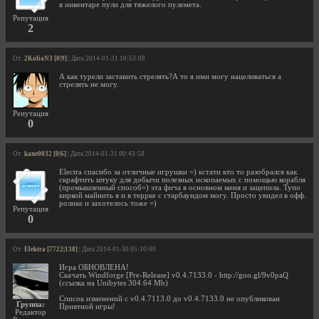
в инвентаре пули для тяжелого пулемета.
Репутация
2
От:
2KoliaN3 [0|9]
| Дата 2014-01-31 10:53:08
А как турели заставить стрелять?А то я ими могу нацеливаться а
стрелять не могу.
Репутация
0
От:
kane0032 [0|6]
| Дата 2014-01-31 00:43:58
Electra спасибо за отличные игрушки =) кстати кто то разобрался как
скрафтить штуку для добычи полезных ископаемых с помощью корабля
(промышленный способ=) эта фича в основном меня и зацепила. Тупо
киркой майнить я и в террке с старбаундом могу. Просто увидел в офф.
ролике и захотелось тоже =)
Репутация
0
От:
Elektra [7722|138]
| Дата 2014-01-30 05:10:00
Игра ОБНОВЛЕНА!
Скачать Windforge [Pre-Release] v0.4.7133.0 - http://goo.gl/9v0paQ
(ссылка на Unibytes 304.64 Mb)
Список изменений с v0.4.7113.0 до v0.4.7133.0 не опубликован
Группа:
Приятной игры!
Редактор