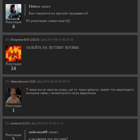
Elektra
сказал:
Как говорится по просьбе трудящихся!
От репутации слюни текут)))
Репутация
4
От:
Dragonoyd201 [24|23]
| Дата 2014-08-11 06:58:20
ЗАЛЕЙТЕ НА ЛЕТТБИТ ХОТЯБЫ
Репутация
24
От:
Shmyakozator [1|0]
| Дата 2014-06-04 19:30:14
У меня после запуска игры, где то через минуту, пишет что видеокарта
потеряла связь с монитором и игра вырубаеца
Репутация
1
От:
roomata [5|22]
| Дата 2014-05-10 20:17:11
enderman08
сказал:
Репутация
5
а ты уверен что это глюк?