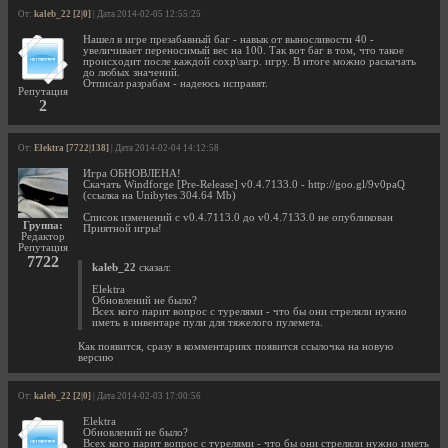
От:
kaleb_22 [2|0]
| Дата 2014-02-05 12:55:25
Нашел в игре презабавный баг - навык от выносливости 40 -
увеличивает переносимый вес на 100. Так вот баг в том, что такое
происходит после каждой сохр\загр. игру. В итоге можно раскачать
до любых значений.
Отписал разрабам - надеюсь исправят.
Репутация
2
От:
Elektra [7722|138]
| Дата 2014-02-04 14:12:58
Игра ОБНОВЛЕНА!
Скачать Windforge [Pre-Release] v0.4.7133.0 - http://goo.gl/9v0paQ
(ссылка на Unibytes 304.64 Mb)
Список изменений с v0.4.7113.0 до v0.4.7133.0 не опубликован
Группа:
Приятной игры!
Редактор
Репутация
7722
kaleb_22
сказал:
Elektra
Обновлений не было?
Всех кого парит вопрос с турелями - что бы они стреляли нужно
иметь в инвентаре пули для тяжелого пулемета.
Как появится, сразу в комментариях появится ссылочка на новую
версию
От:
kaleb_22 [2|0]
| Дата 2014-02-03 17:00:56
Elektra
Обновлений не было?
Всех кого парит вопрос с турелями - что бы они стреляли нужно иметь