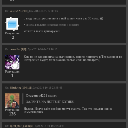
От:
kostek12 [-2|0]
| Дата 2014-10-25 22:36:06
с виду игра простая но я в ней за пол часа раз 30 сдох )))
•
kostek12
подумал несколько секунд и добавил:
может я такой криворукий
Репутация
-2
От:
tacemiko [1|2]
| Дата 2014-10-24 23:10:13
Как-то не вдохновила на скачивание, заного поиграть в Террарию и то
интереснее будет, хотя можно только если посмотреть)
Репутация
1
От:
Blitzkrieg [136|11]
| Дата 2014-10-19 23:49:45
Dragonoyd201
сказал:
ЗАЛЕЙТЕ НА ЛЕТТБИТ ХОТЯБЫ
Нельзя. Иначе сайт вообще могут судить. Так что ссылки ищи в
Репутация
комментариях
136
От:
agent_007_god [4|0]
| Дата 2014-10-19 22:53:41