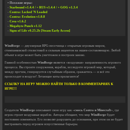
• Похожие игры:
-
Starbound v1.4.4 / + RUS v1.4.4 / + GOG v1.3.4
-
Contra: Locked 'N Loaded
-
Contra: Evolution v1.0.8
-
Crea v1.6.2
-
Megabyte Punch v1.12
-
Signs of Life v0.25.2b [Steam Early Access]
Windforge
— двухмерная RPG-песочница с открытым игровым миром,
стимпанковской стилистикой и сильным акцентом на экшен-составляющую. Любой
объект в игре может быть уничтожен и построен заново.
Главной особенностью
Windforge
является «воздушная» направленность игрового
процесса. Вы строите сооружения, корабли, исследуете игровой мир, который,
между прочим, генерируется случайным образом, сражаетесь — и всё это
происходит в воздухе! Летающие киты прилагаются!
ССЫЛКУ НА ИГРУ МОЖНО НАЙТИ ТОЛЬКО В КОММЕНТАРИЯХ К
ИГРЕ!!!
Создатели
Windforge
описывают свою игру как «
смесь Contra и Minecraft
», где
игрок строит воздушные корабли. Авторы обещают, что мир
Windforge
будет
постоянно изменяться. Его позволят разрушить до основания, при этом он не будет
выстраивать перед игроком искусственные барьеры.