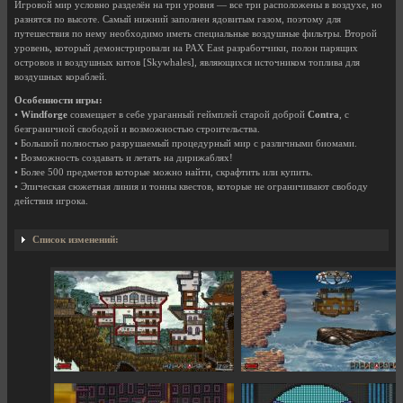
Игровой мир условно разделён на три уровня — все три расположены в воздухе, но
разнятся по высоте. Самый нижний заполнен ядовитым газом, поэтому для
путешествия по нему необходимо иметь специальные воздушные фильтры. Второй
уровень, который демонстрировали на PAX East разработчики, полон парящих
островов и воздушных китов [Skywhales], являющихся источником топлива для
воздушных кораблей.
Особенности игры:
•
Windforge
совмещает в себе ураганный геймплей старой доброй
Contra
, с
безграничной свободой и возможностью строительства.
• Большой полностью разрушаемый процедурный мир с различными биомами.
• Возможность создавать и летать на дирижаблях!
• Более 500 предметов которые можно найти, скрафтить или купить.
• Эпическая сюжетная линия и тонны квестов, которые не ограничивают свободу
действия игрока.
Список изменений: