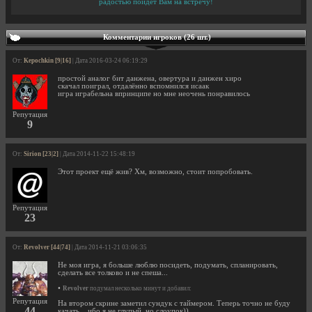
радостью пойдет Вам на встречу!
Комментарии игроков (26 шт.)
От:
Kepochkin [9|16]
| Дата 2016-03-24 06:19:29
простой аналог бит данжена, овертура и данжен хиро
скачал поиграл, отдалённо вспомнился исаак
игра играбельна впринципе но мне неочень понравилось
Репутация
9
От:
Sirion [23|2]
| Дата 2014-11-22 15:48:19
Этот проект ещё жив? Хм, возможно, стоит попробовать.
Репутация
23
От:
Revolver [44|74]
| Дата 2014-11-21 03:06:35
Не моя игра, я больше люблю посидеть, подумать, спланировать,
сделать все толково и не спеша...
•
Revolver
подумал несколько минут и добавил:
Репутация
На втором скрине заметил сундук с таймером. Теперь точно не буду
44
качать... ибо я не глупый, но слоупок))