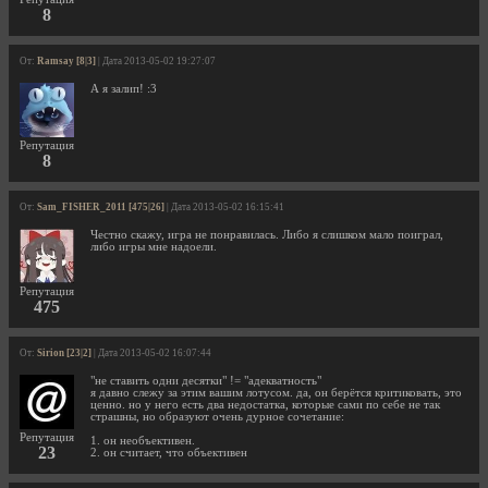
8
От:
Ramsay [8|3]
| Дата 2013-05-02 19:27:07
А я залип! :3
Репутация
8
От:
Sam_FISHER_2011 [475|26]
| Дата 2013-05-02 16:15:41
Честно скажу, игра не понравилась. Либо я слишком мало поиграл,
либо игры мне надоели.
Репутация
475
От:
Sirion [23|2]
| Дата 2013-05-02 16:07:44
"не ставить одни десятки" != "адекватность"
я давно слежу за этим вашим лотусом. да, он берётся критиковать, это
ценно. но у него есть два недостатка, которые сами по себе не так
страшны, но образуют очень дурное сочетание:
Репутация
1. он необъективен.
23
2. он считает, что объективен