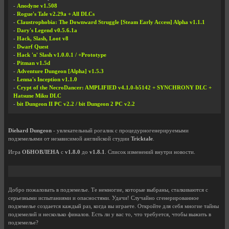
-
Anodyne v1.508
-
Rogue's Tale v2.29a + All DLCs
-
Claustrophobia: The Downward Struggle [Steam Early Access] Alpha v1.1.1
-
Dary's Legend v0.5.6.1a
-
Hack, Slash, Loot v8
-
Dwarf Quest
-
Hack 'n' Slash v1.0.0.1 / +Prototype
-
Pitman v1.5d
-
Adventure Dungeon [Alpha] v1.5.3
-
Lenna's Inception v1.1.0
-
Crypt of the NecroDancer: AMPLIFIED v4.1.0-b5142 + SYNCHRONY DLC +
Hatsune Miku DLC
-
bit Dungeon II PC v2.2 / bit Dungeon 2 PC v2.2
Diehard Dungeon
- увлекательный рогалик с процедурногенерируемыми
подземельями от независимой английской студии
Tricktale
.
Игра
ОБНОВЛЕНА
с
v1.8.0
до
v1.8.1
. Список изменений внутри новости.
Добро пожаловать в подземелье. Те немногие, которые выбраны, сталкиваются с
серьезными испытаниями и опасностями. Удачи! Случайно сгенерированное
подземелье создается каждый раз, когда вы играете. Откройте для себя многие тайны
подземелий и несколько финалов. Есть ли у вас то, что требуется, чтобы выжить в
подземелье?