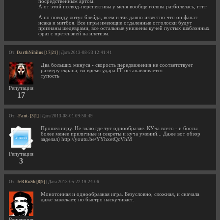
посредственным артом.
А от этой псевод-перспективы у меня вообще голова разболелась, гггг.
А по поводу лотус блейда, всем и так давно известно что он фанат
исака и митбоя. Все игры имеющие отдаленные отголоски будут
признаны шедеврами, все остальные унижены кучей пустых шаблонных
фраз с претензией на иллтизм.
От:
DarthNihilus [17|21]
| Дата 2013-08-23 12:41:41
Два больших минуса - скорость передвижения не соответствует
размеру екрана, во время удара ГГ останавливается
тупость
Репутация
17
От:
-Fant- [3|1]
| Дата 2013-08-01 09:50:49
Прошел игру. Не знаю где тут однообразие. КУча всего - и боссы
более менее приличные и секреты и куча умений... Даже вот обзор
заделал) http://youtu.be/YYhxetQcVhM
Репутация
3
От:
JeRRuSh [8|9]
| Дата 2013-05-22 19:24:06
Монотонная и однообразная игра. Безусловно, сложная, и сначала
даже завлекает, но быстро наскучивает.
Репутация