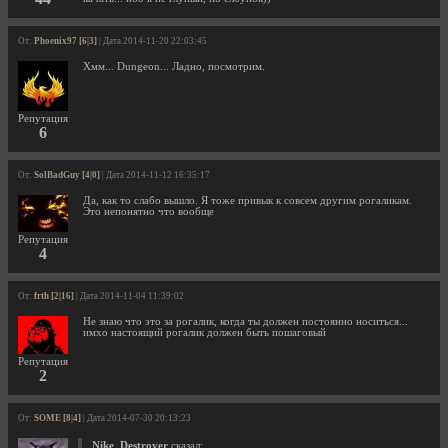
От:
Phoenix97 [6|3]
| Дата 2014-11-20 22:03:45
Хмм... Dungeon... Ладно, посмотрим.
Репутация
6
От:
SolBadGuy [4|0]
| Дата 2014-11-12 16:35:17
Да, как то слабо вышло. Я тоже привык к совсем другим рогаликам.
Это непонятно что вообще
Репутация
4
От:
frth [2|16]
| Дата 2014-11-04 11:39:02
Не знаю что это за рогалик, когда ты должен постоянно носиться...
имхо настоящий рогалик должен быть пошаговый
Репутация
2
От:
SOME [8|4]
| Дата 2014-07-30 20:13:23
Nike_Destroyer
сказал: