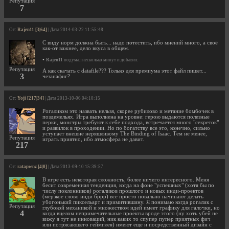
Репутация
7
От:
Rajen11 [3|64]
| Дата 2014-03-22 11:55:48
С виду норм должна быть... надо потестить, ибо мнений много, а своё
как-от важнее, дело вкуса в общем.
•
Rajen11
подумал несколько минут и добавил:
Репутация
А как скачать с datafile??? Только для премиума этот файл пишет...
3
чезанафиг?
От:
Yoji [217|34]
| Дата 2013-10-06 04:10:15
Рогаликом это назвать нельзя, скорее рубилово и метание бомбочек в
поздемельях. Игра выполнена на уровне: герою выдаются полезные
перки, монстры требуют к себе подхода, встречается много "секреток"
и развилок в проходении. Но по богатству все это, конечно, сильно
уступает внешне неряшливому The Binding of Isaac. Тем не менее,
Репутация
играть приятно, ибо атмосфера не давит.
217
От:
ratapwnz [4|0]
| Дата 2013-09-10 15:39:57
В игре есть некоторая сложность, более ничего интересного. Меня
бесит современная тенденция, когда на фоне "успешных" (хотя бы по
числу поклонников) рогаликов прошлого и новых инди-проектов
(мерзкое слово инди бррр) все просто повально начинают делать
убогонький пиксельарт и примитившину. Я понимаю когда рогалик с
Репутация
глубокой механикой и множеством идей имеет графику для галочки, но
4
когда вцелом непримечательные проекты вроде этого (ну хоть убей не
вижу я тут не инноваций, ник каких то спупер пупер приятных фич
или потрясающего геймплея) имеют еще и посредственный дизайн с