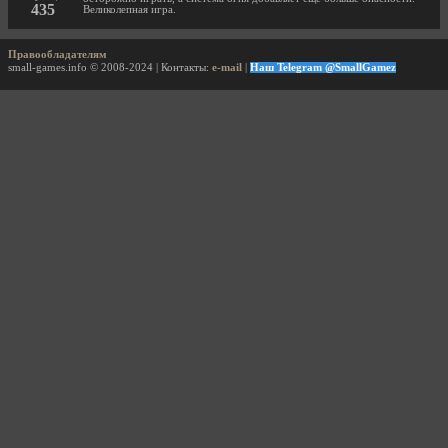
435
Великолепная игра.
Правообладателям
small-games.info © 2008-2024 | Контакты:
e-mail
|
Наш Telegram @SmallGamez