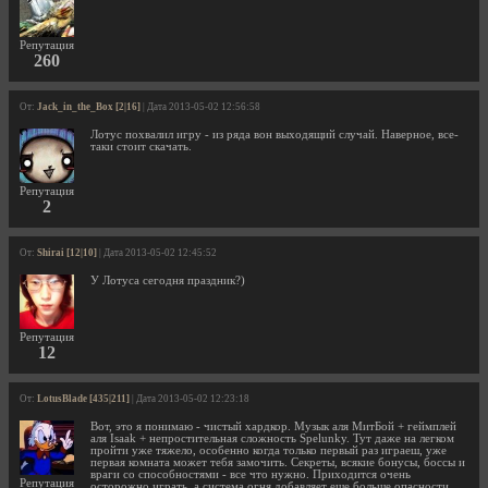
Репутация
260
От:
Jack_in_the_Box [2|16]
| Дата 2013-05-02 12:56:58
Лотус похвалил игру - из ряда вон выходящий случай. Наверное, все-
таки стоит скачать.
Репутация
2
От:
Shirai [12|10]
| Дата 2013-05-02 12:45:52
У Лотуса сегодня праздник?)
Репутация
12
От:
LotusBlade [435|211]
| Дата 2013-05-02 12:23:18
Вот, это я понимаю - чистый хардкор. Музык аля МитБой + геймплей
аля Isaak + непростительная сложность Spelunky. Тут даже на легком
пройти уже тяжело, особенно когда только первый раз играеш, уже
первая комната может тебя замочить. Секреты, всякие бонусы, боссы и
враги со способностями - все что нужно. Приходится очень
Репутация
осторожно играть, а система огня добавляет еще больше опасности.