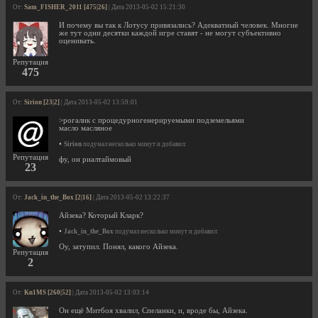
От:
Sam_FISHER_2011 [475|26]
| Дата 2013-05-02 15:21:30
И почему вы так к Лотусу привязались? Адекватный человек. Многие
же тут одни десятки каждой игре ставят - не могут субъективно
оценивать.
Репутация
475
От:
Sirion [23|2]
| Дата 2013-05-02 13:59:01
>рогалик с процедурногенерируемыми подземельями
масло масляное
•
Sirion
подумал несколько минут и добавил:
Репутация
фу, он риалтаймовый
23
От:
Jack_in_the_Box [2|16]
| Дата 2013-05-02 13:22:37
Айзека? Который Кларк?
•
Jack_in_the_Box
подумал несколько минут и добавил:
Оу, затупил. Понял, какого Айзека.
Репутация
2
От:
Kn1MS [260|52]
| Дата 2013-05-02 13:03:14
Он ещё Митбоя хвалил, Спеланки, и, вроде бы, Айзека.