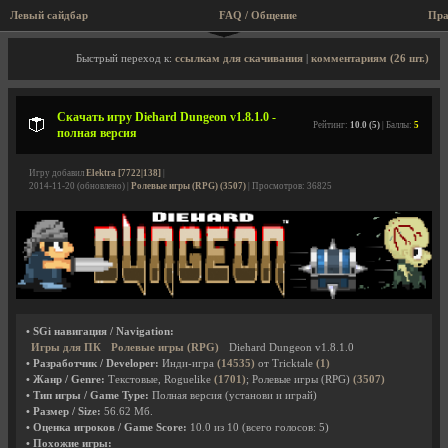
Левый сайдбар
FAQ / Общение
Пра
Описание игры, скриншоты, видео
Быстрый переход к:
ссылкам для скачивания
|
комментариям (26 шт.)
Скачать игру Diehard Dungeon v1.8.1.0 -
Рейтинг:
10.0 (5)
| Баллы:
5
полная версия
Игру добавил
Elektra [7722|138]
|
2014-11-20 (обновлено) |
Ролевые игры (RPG) (3507)
| Просмотров: 36825
• SGi навигация / Navigation:
Игры для ПК
Ролевые игры (RPG)
Diehard Dungeon v1.8.1.0
• Разработчик / Developer:
Инди-игра
(14535)
от Tricktale
(1)
• Жанр / Genre:
Текстовые, Roguelike
(1701)
; Ролевые игры (RPG)
(3507)
• Тип игры / Game Type:
Полная версия (установи и играй)
• Размер / Size:
56.62 Мб.
• Оценка игроков / Game Score:
10.0
из
10
(всего голосов:
5
)
• Похожие игры: