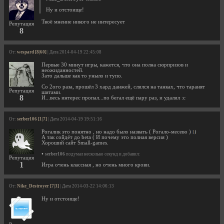
Ну и отстоище!
Твоё мнение никого не интересует
Репутация
8
От:
wespard [8|60]
| Дата 2014-04-19 22:45:08
Первые 30 минут игры, кажется, что она полна сюрпризов и
неожиданностей.
Зато дальше как то уныло и тупо.
Со 2ого раза, прошёл 3 хард данжей, слился на танках, что таранят
Репутация
шитами.
8
И...весь интерес пропал...по бегал ещё пару раз, и удалил :с
От:
serber106 [1|7]
| Дата 2014-04-19 19:51:16
Рогалик это понятно , но надо было назвать ( Рогало-месево )
А так сойдёт до beta ( И почему это полная версия )
Хороший сайт Small-games.
•
serber106
подумал несколько секунд и добавил:
Репутация
1
Игра очень классная , но очень много крови.
От:
Nike_Destroyer [7|3]
| Дата 2014-03-22 14:06:13
Ну и отстоище!