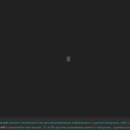
телем
данного материала и вы против размещения информации о данном материале, либо сс
лей
и присылайте нам письмо. Если Вы против размещения данного материала - администра