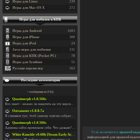
Игры для Linux
239
Игры для Mac OS X
272
Игры для мобилок и КПК
Игры для Android
1683
Игры для iPhone
309
Игры для iPad
24
Java-игры для мобилки
231
Игры для КПК (Pocket PC)
78
Игры для Symbian
51
Русские версии игр
563
Последние комментарии
+ сообщения из FAQ
Quasimorph v1.0.566s
Кто знает - можно ли накатить на эту версию моды?
Ostranauts v1.0.0.7a
Я слишком туп, чтоб самому плагин собрать. И что-т
Quasimorph v1.0.566s
Админы сайта превзошли себя. Что дальше? Засунь се
Если вы являетесь
правооблада
White Knuckle v0.60h [Steam Early Access]
информацией для правообладате
О. монетка ;)В любом случае, механика с поиском мо