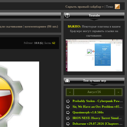
Скрыть правый сайдбар »
| Тема:
Youtube
для скачивания
|
комментариям (86 шт.)
ВАЖНО:
Некоторые плагины в вашем
браузере могут скрывать ссылки на
скачивание.
Рейтинг:
10.0 (6)
| Баллы:
62
Топ лучших игр
«
Август'26
»
Probably Stolen - Cyberpunk Pawnshop Simulator v048c [Playtest]
Sir, We Have an Orc Problem v05.08.2026
Quasimorph v1.0.566s
IRON NEST: Heavy Turret Simulator v1.0a
Deltarune v29.07.2026 [Chapters 1-5] / + RUS [Chapters 1-5]