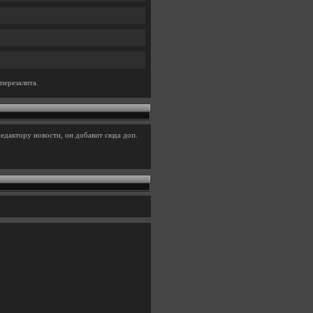
перезалита.
едактору новости, он добавит сюда доп.