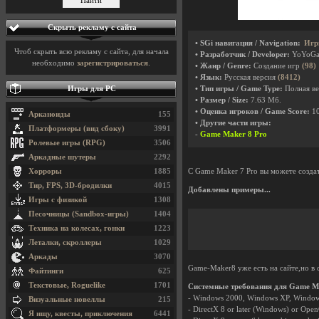
Скрыть рекламу с сайта
• SGi навигация / Navigation:
Игр
Чтоб скрыть всю рекламу с сайта, для начала
• Разработчик / Developer:
YoYoG
необходимо
зарегистрироваться
.
• Жанр / Genre:
Создание игр
(98)
• Язык:
Русская версия
(8412)
Игры для PC
• Тип игры / Game Type:
Полная вер
• Размер / Size:
7.63 Мб.
• Оценка игроков / Game Score:
1
Арканоиды
155
• Другие части игры:
Платформеры (вид сбоку)
3991
-
Game Maker 8 Pro
Ролевые игры (RPG)
3506
Аркадные шутеры
2292
Хорроры
1885
С Game Maker 7 Pro вы можете создат
Тир, FPS, 3D-бродилки
4015
Добавлены примеры...
Игры с физикой
1308
Песочницы (Sandbox-игры)
1404
Техника на колесах, гонки
1223
Леталки, скроллеры
1029
Аркады
3070
Game-Maker8 уже есть на сайте,но в 
Файтинги
625
Текстовые, Roguelike
1701
Системные требования для Game M
- Windows 2000, Windows XP, Windows
Визуальные новеллы
215
- DirectX 8 or later (Windows) or Ope
Я ищу, квесты, приключения
6441