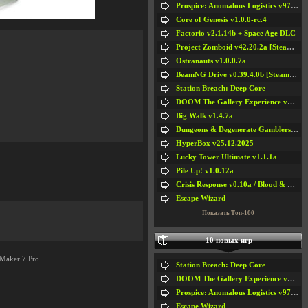
Prospice: Anomalous Logistics v97 [Playtest]
Core of Genesis v1.0.0-rc.4
Factorio v2.1.14b + Space Age DLC
Project Zomboid v42.20.2a [Steam Early Access]
Ostranauts v1.0.0.7a
BeamNG Drive v0.39.4.0b [Steam Early Access]
Station Breach: Deep Core
DOOM The Gallery Experience v1.4.2
Big Walk v1.4.7a
Dungeons & Degenerate Gamblers v2.0.2a
HyperBox v25.12.2025
Lucky Tower Ultimate v1.1.1a
Pile Up! v1.0.12a
Crisis Response v0.10a / Blood & Bullet
Escape Wizard
Показать Топ-100
10 новых игр
Maker 7 Pro.
Station Breach: Deep Core
DOOM The Gallery Experience v1.4.2
Prospice: Anomalous Logistics v97 [Playtest]
Escape Wizard