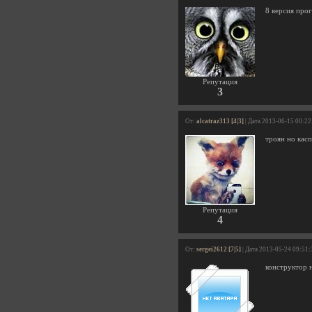
8 версия про
Репутация
3
От:
alcatraz313 [4|3]
| Дата 2013-06-15 00:22
троян но кас
Репутация
4
От:
sergei2612 [7|5]
| Дата 2013-05-24 09:51:
конструктор 