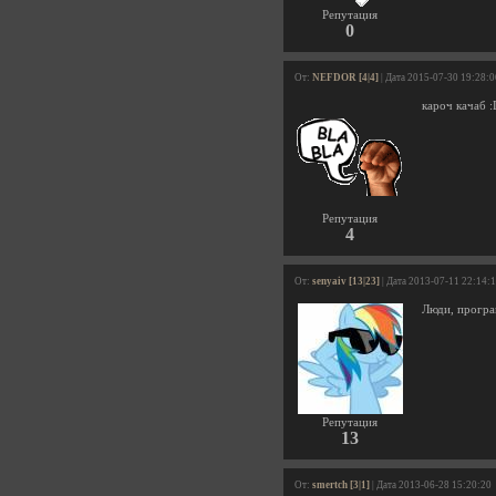
Репутация
0
От:
NEFDOR [4|4]
| Дата 2015-07-30 19:28:0
кароч качаб 
Репутация
4
От:
senyaiv [13|23]
| Дата 2013-07-11 22:14:
Люди, програ
Репутация
13
От:
smertch [3|1]
| Дата 2013-06-28 15:20:20