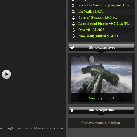
Probably Stolen - Cyberpunk Pawnshop Simulator v048c [Playtest]
Big Walk v1.4.7a
Core of Genesis v1.0.0-rc.4
Roguebound Pirates v0.7.0.1a [Playtest]
#5
#6
Osta v01.08.2026
#7
#8
How Many Dudes? v1.0.5a
SGi рекомендует
StarForge v1.0.4
Мы в социалках
Скрыть правый сайдбар »
 the right place. Game Maker allows you to