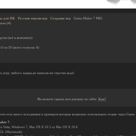
ы для ПК
Русские версии игр
Создание игр
Game-Maker 7 PRO
ames
(4)
сия (всё в комплекте)
0.0
из
10
(всего голосов:
6
)
ь игру любого жанра,не написав ни строчки кода!
Вы можете скрыть всю рекламу на сайте.
Как?
сети есть много исходников и примеров которые возможно использовать только через Game 
aker 7
:
 Vista, Windows 7, Mac OS X 10.5 or Mac OS X 10.6
nGL (Macintosh)