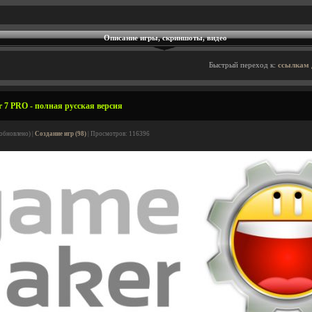
Описание игры, скриншоты, видео
Быстрый переход к:
ссылкам 
 7 PRO - полная русская версия
(обновлено) |
Создание игр (98)
| Просмотров: 116396