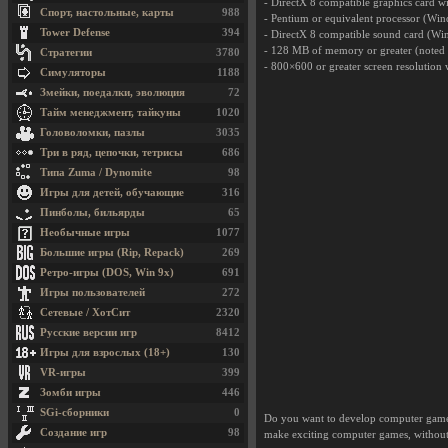
- DirectX 8 compatible graphics card 
Спорт, настольные, карты
988
- Pentium or equivalent processor (Win
Tower Defense
394
- DirectX 8 compatible sound card (W
- 128 MB of memory or greater (noted 
Стратегии
3780
- 800×600 or greater screen resolution w
Симуляторы
1188
Змейки, поедалки, эволюция
72
Тайм менеджмент, тайкуны
1020
Головоломки, пазлы
3035
Три в ряд, цепочки, тетрисы
686
Типа Zuma / Dynomite
98
Игры для детей, обучающие
316
Пинболы, бильярды
65
Необычные игры
1077
Большие игры (Rip, Repack)
269
Ретро-игры (DOS, Win 9x)
691
Игры пользователей
272
Сетевые / ХотСит
2320
Русские версии игр
8412
Игры для взрослых (18+)
130
VR-игры
399
Зомби игры
446
SGi-сборники
0
Do you want to develop computer games
Создание игр
98
make exciting computer games, without 