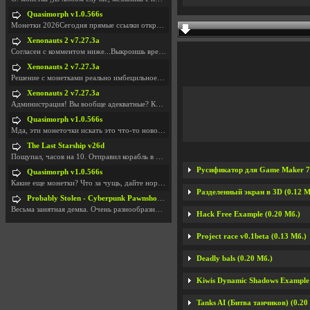
Quasimorph v1.0.566s
Монетки 2026Сегодня прямые ссылки открываются посл
Xenonauts 2 v7.27.3a
Согласен с комментом ниже...Выкроишь время чтобы з
Xenonauts 2 v7.27.3a
Решение с монетками реально имбецильное. Как сдела
Xenonauts 2 v7.27.3a
Администрация! Вы вообще адекватные? Какие монетки
Quasimorph v1.0.566s
Мда, эти монеточки искать это что-то новое в сфере
The Last Starship v26d
Пощупал, часов на 10. Отправил корабль в другую Га
Русификатор для Game Maker 7.
Quasimorph v1.0.566s
Какие еще монетки? Что за чущь, дайте нормально ск
Разделенный экран в 3D (0.12 М
Probably Stolen - Cyberpunk Pawnshop Simulator v048c [Playtest]
Весьма занятная демка. Очень разнообразные механик
Hack Free Example (0.20 Мб.)
Project race v0.1beta (0.13 Мб.)
Deadly bals (0.20 Мб.)
Kiwis Dynamic Shadows Example 
Tanks AI (Битва танчиков) (0.20