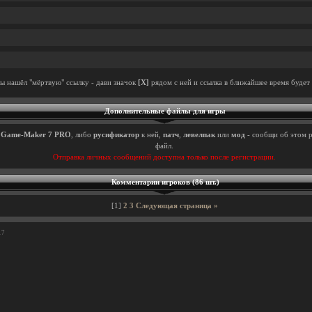
ты нашёл "мёртвую" ссылку - дави значок
[X]
рядом с ней и ссылка в ближайшее время будет 
Дополнительные файлы для игры
ы
Game-Maker 7 PRO
, либо
русификатор
к ней,
патч
,
левелпак
или
мод
- сообщи об этом р
файл.
Отправка личных сообщений доступна только после регистрации.
Комментарии игроков (86 шт.)
[1]
2
3
Следующая страница »
17