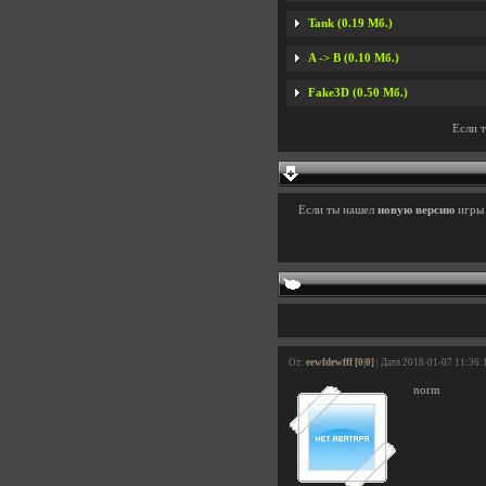
Tank (0.19 Мб.)
A -> B (0.10 Мб.)
Fake3D (0.50 Мб.)
Если 
Если ты нашел
новую версию
игр
От:
eewfdewfff [0|0]
| Дата 2018-01-07 11:36:
norm