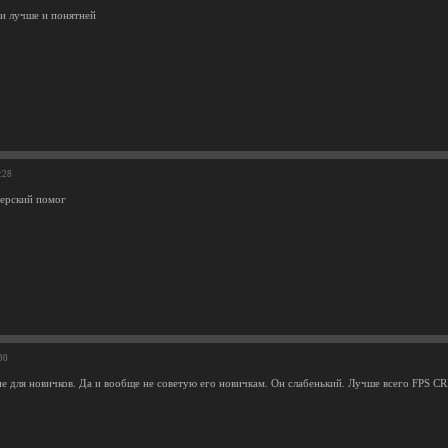
ги лучше и понятней
:28
перский помог
30
не для новичков. Да и вообще не советую его новичкам. Он слабенький. Лучше всего FPS C