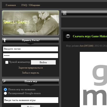
Главная
FAQ / Общение
Скачать игру Game-Maker
Привет, Гость!
Игру добавил
Aro [397|260]
| 2012-01-26 
Чужой компьютер
Зарегистрироваться
Забыл пароль
Поиск игр
Поиск игр по названию
Расширенный Google-поиск