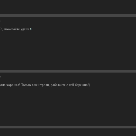
6
:D , пожелайте удачи
11
мма хорошая! Только в ней троян, работайте с ней бережно!)