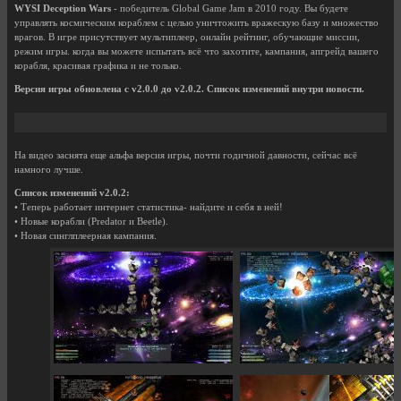
WYSI Deception Wars
- победитель Global Game Jam в 2010 году. Вы будете
управлять космическим кораблем с целью уничтожить вражескую базу и множество
врагов. В игре присутствует мультиплеер, онлайн рейтинг, обучающие миссии,
режим игры. когда вы можете испытать всё что захотите, кампания, апгрейд вашего
корабля, красивая графика и не только.
Версия игры обновлена с v2.0.0 до v2.0.2. Список изменений внутри новости.
На видео заснята еще альфа версия игры, почти годичной давности, сейчас всё
намного лучше.
Список изменений v2.0.2:
• Теперь работает интернет статистика- найдите и себя в ней!
• Новые корабли (Predator и Beetle).
• Новая синглплеерная кампания.