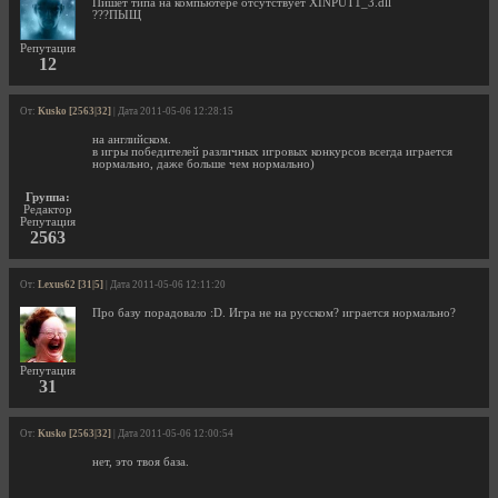
Пишет типа на компьютере отсутствует XINPUT1_3.dll
???ПЫЩ
Репутация
12
От:
Kusko [2563|32]
| Дата 2011-05-06 12:28:15
на английском.
в игры победителей различных игровых конкурсов всегда играется
нормально, даже больше чем нормально)
Группа:
Редактор
Репутация
2563
От:
Lexus62 [31|5]
| Дата 2011-05-06 12:11:20
Про базу порадовало :D. Игра не на русском? играется нормально?
Репутация
31
От:
Kusko [2563|32]
| Дата 2011-05-06 12:00:54
нет, это твоя база.