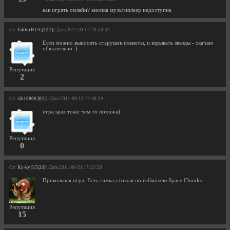
как играть онлайн? кнопка мультиплеер недоступна
От:
EditorRUS [2|12]
| Дата 2012-01-07 20:50:34
Если можно выносить старушек планеты, и взрывать звезды - скачаю
обязательно :)
Репутация
2
От:
zik10000 [0|1]
| Дата 2011-08-13 17:48:34
игра spaz тоже чем то похожа)
Репутация
0
От:
Ky-ky [15|24]
| Дата 2011-06-21 17:23:30
Прикольная игра. Есть гамка схожая по геймплею Space Chunks
Репутация
15