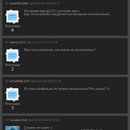
От:
druid1982 [0|0]
| Дата 2011-05-18 00:01:39
Последняя версия 2.0.1 доступна здесь:
http://www.indiedb.com/games/wysi-deception-wars/downloads
Репутация
0
От:
lokirus [2|35]
| Дата 2011-05-12 12:37:18
Мне тоже интересно, как играть по мультиплееру?
Репутация
2
От:
KJIaHHuK [3|4]
| Дата 2011-05-08 23:37:43
Я создал профиль,но по мульти нельзя играть!Что делать? =(
Репутация
3
От:
Grandia [12|4]
| Дата 2011-05-08 02:39:19
Странно не пашет :(