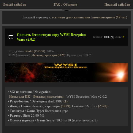
Левый сайдбар
FAQ / Общение
Правый сайдбар
Описание игры, скриншоты, видео
Быстрый переход к:
ссылкам для скачивания
|
комментариям (12 шт.)
Скачать бесплатную игру WYSI Deception
Рейтинг:
10.0 (2)
| Баллы:
9
Wars v2.0.2
Игру добавил
Kusko [2563|32]
| 2015-
09-26 (обновлено) |
Леталки, скроллеры (1029)
| Просмотров: 15337
• SGi навигация / Navigation:
Игры для ПК
Леталки, скроллеры
WYSI Deception Wars v2.0.2
• Разработчик / Developer:
druid1982
(1)
• Жанр / Genre:
Леталки, скроллеры
(1029)
; Сетевые / ХотСит
(2320)
• Тип игры / Game Type:
Бесплатная игра
• Размер / Size:
20.80 Мб.
• Оценка игроков / Game Score:
10.0
из
10
(всего голосов:
2
)