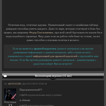
Отличная игра, отличная задумка. Увлекательный сюжет и онлайновая таблица
рекордов способны увлечь каждого. Даже те люди, которые участвуют в боях без
правил, как например
Федор Емельяненко
, при всей своей брутальности играли бы в
игры подобного характера. Ведь даже если на работе тебя бьют по голове, ты все
равно способен к игровым полетам в космосе.
Если вы являетесь
правообладателем
данного материала и вы против
размещения информации о данном материале, либо ссылок на него -
ознакомьтесь с нашей
информацией для правообладателей
и присылайте нам
письмо. Если Вы против размещения данного материала - администрация с
радостью пойдет Вам на встречу!
Комментарии игроков (12 шт.)
От:
zh259 [13|38]
| Дата 2013-08-05 19:00:18
Перезалеееееееей!!!
•
zh259
подумал несколько минут и добавил:
и обнови
Репутация
13
•
zh259
думал около часа и добавил: