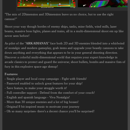
"The mix of 2Dimension and 3Dimension leave us no choice, but to use the right
cannon!"
Shoot your way though hordes of enemy ships, tanks, mine fields, wind mills, lazer
beams, massive boss fights, planes and trains, all in a multi-dimensional shoot em up like
never seen before!
As pilot of the "
ARKADIANAX
" face both 2D and 3D enemies blended into a whirlwind
of nostalgic and modern gameplay, grab items and upgrade your beastly cannons to take
down anything and everything that appears to be in your general shooting direction.
Discover a colorful multi-dimensional world that requires your expert knowledge in
arcade classics to protect and guard the universe; shoot bullets, bombs and massive fists of
fury in this explosive space-age shmup!
Features:
- Single player and local coop campaign - Fight with friends!
- Password enabled to unlock great features for your ship!
- Save feature, to make your struggle worth it!
- Full controller support - Defend from the comfort of your couch!
- English and spanish language - Viva Nostalgia!
- More than 30 unique enemies and a lot of big bosses!
- Original 8 bit inspired music to motivate your journey
- Oh so many surprises- there's a decent chance you'll be surprised!