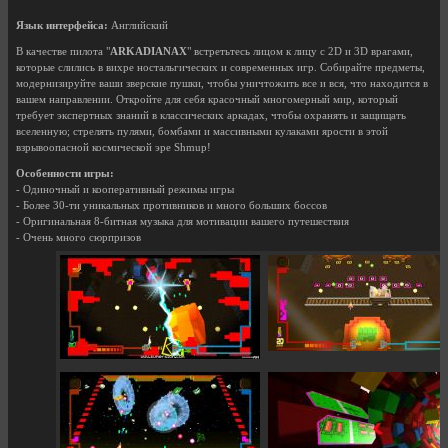
Язык интерфейса:
Английский
В качестве пилота "
ARKADIANAX
" встретьтесь лицом к лицу с 2D и 3D врагами,
которые слились в вихре ностальгических и современных игр. Собирайте предметы,
модернизируйте ваши зверские пушки, чтобы уничтожить все и вся, что находится в
вашем направлении. Откройте для себя красочный многомерный мир, который
требует экспертных знаний в классических аркадах, чтобы охранять и защищать
вселенную; стрелять пулями, бомбами и массивными кулаками ярости в этой
взрывоопасной космической эре Shmup!
Особенности игры:
- Одиночный и кооперативный режимы игры
- Более 30-ти уникальных противников и много больших боссов
- Оригинальная 8-битная музыка для мотивации вашего путешествия
- Очень много сюрпризов