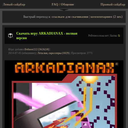
Левый сайдбар
FAQ / Общение
Правый сайдбар
Описание игры, скриншоты, видео
Быстрый переход к:
ссылкам для скачивания
|
комментариям (2 шт.)
Скачать игру ARKADIANAX - полная
Рейтинга пока нет | Баллы:
5
версия
Игру добавил
Defuser222 [3626|10]
|
2014-07-05 (обновлено) |
Леталки, скроллеры (1029)
| Просмотров: 3771