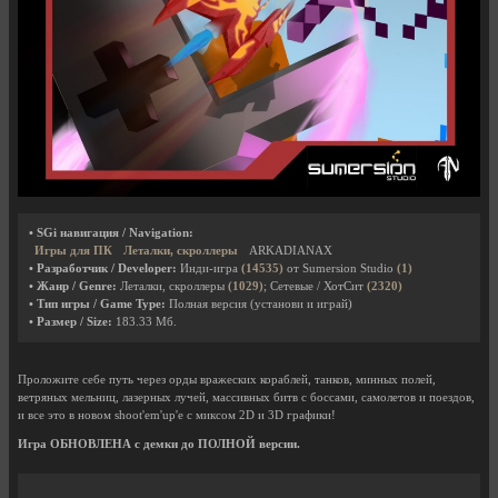
• SGi навигация / Navigation:
Игры для ПК
Леталки, скроллеры
ARKADIANAX
• Разработчик / Developer:
Инди-игра
(14535)
от Sumersion Studio
(1)
• Жанр / Genre:
Леталки, скроллеры
(1029)
; Сетевые / ХотСит
(2320)
• Тип игры / Game Type:
Полная версия (установи и играй)
• Размер / Size:
183.33 Мб.
Проложите себе путь через орды вражеских кораблей, танков, минных полей,
ветряных мельниц, лазерных лучей, массивных битв с боссами, самолетов и поездов,
и все это в новом shoot'em'up'е с миксом 2D и 3D графики!
Игра ОБНОВЛЕНА с демки до ПОЛНОЙ версии.