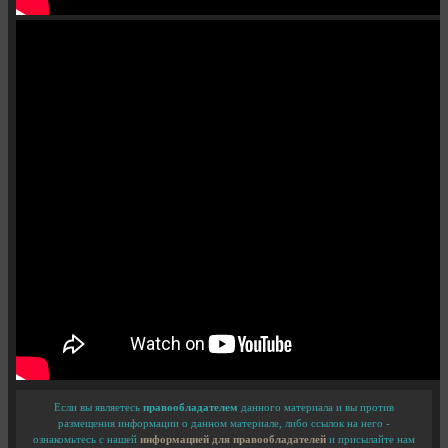
Если вы являетесь
правообладателем
данного материала и вы против
размещения информации о данном материале, либо ссылок на него -
ознакомьтесь с нашей
информацией для правообладателей
и присылайте нам