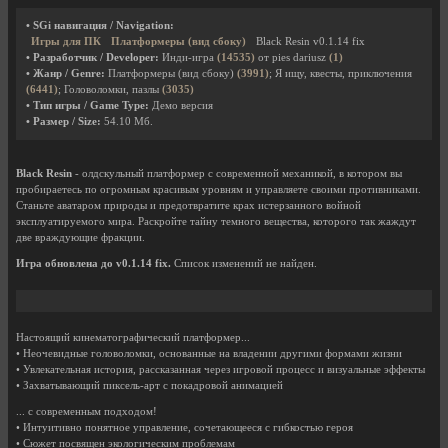
• SGi навигация / Navigation:
Игры для ПК
Платформеры (вид сбоку)
Black Resin v0.1.14 fix
• Разработчик / Developer:
Инди-игра
(14535)
от pies dariusz
(1)
• Жанр / Genre:
Платформеры (вид сбоку)
(3991)
; Я ищу, квесты, приключения
(6441)
; Головоломки, пазлы
(3035)
• Тип игры / Game Type:
Демо версия
• Размер / Size:
54.10 Мб.
Black Resin
- олдскульный платформер с современной механикой, в котором вы
пробираетесь по огромным красивым уровням и управляете своими противниками.
Станьте аватаром природы и предотвратите крах истерзанного войной
эксплуатируемого мира. Раскройте тайну темного вещества, которого так жаждут
две враждующие фракции.
Игра обновлена до v0.1.14 fix.
Список изменений не найден.
Настоящий кинематографический платформер...
• Неочевидные головоломки, основанные на владении другими формами жизни
• Увлекательная история, рассказанная через игровой процесс и визуальные эффекты
• Захватывающий пиксель-арт с покадровой анимацией
... с современным подходом!
• Интуитивно понятное управление, сочетающееся с гибкостью героя
• Сюжет посвящен экологическим проблемам