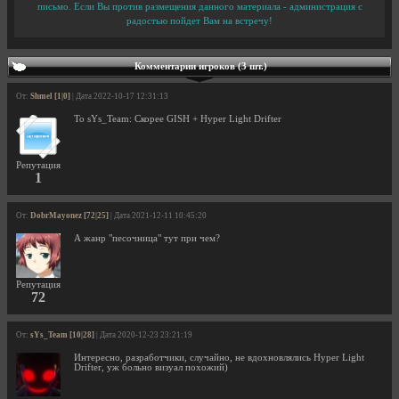
письмо. Если Вы против размещения данного материала - администрация с
радостью пойдет Вам на встречу!
Комментарии игроков (3 шт.)
От:
Shmel [1|0]
| Дата 2022-10-17 12:31:13
To sYs_Team: Скорее GISH + Hyper Light Drifter
Репутация
1
От:
DobrMayonez [72|25]
| Дата 2021-12-11 10:45:20
А жанр "песочница" тут при чем?
Репутация
72
От:
sYs_Team [10|28]
| Дата 2020-12-23 23:21:19
Интересно, разработчики, случайно, не вдохновлялись Hyper Light
Drifter, уж больно визуал похожий)