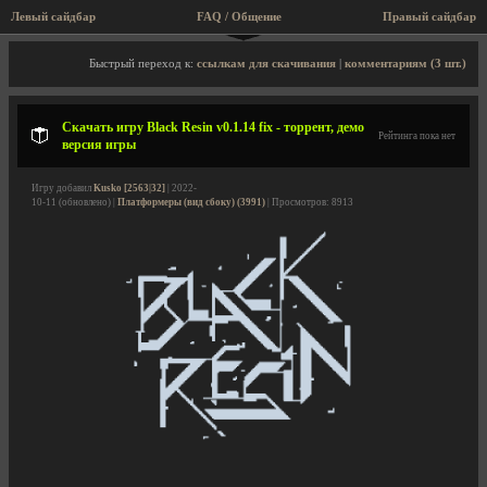
Левый сайдбар
FAQ / Общение
Правый сайдбар
Описание игры, торрент, скриншоты, видео
Быстрый переход к:
ссылкам для скачивания
|
комментариям (3 шт.)
Скачать игру Black Resin v0.1.14 fix - торрент, демо
Рейтинга пока нет
версия игры
Игру добавил
Kusko [2563|32]
| 2022-
10-11 (обновлено) |
Платформеры (вид сбоку) (3991)
| Просмотров: 8913