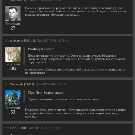
От:
Sybiriak [27|9]
| Дата 2017-09-26 19:12:57
На всем протяжении разработки игра не поднималась выше уровня
"средне - паршивая", сейчас что-то изменилось? А ведь помню на нее
раньше возлагали большие надежды...
Репутация
27
От:
nikivarvar [502|111]
| Дата 2017-09-15 18:33:48
Piroknight
сказал:
Поддерживаю, тупит знатно. Хотя никаких суперэффектов в
графике нету, разрабам было лень головой подумать как нормально
игру сделать.
Репутация
502
в последнем обновлении добавили побольше настроек графики, пока
не заглядывал
От:
Piroknight [53|154]
| Дата 2017-09-14 17:35:06
This_New_Sparta
сказал:
Однако, оптимизация так и обосралась все-равно
Репутация
Поддерживаю, тупит знатно. Хотя никаких суперэффектов в графике
53
нету, разрабам было лень головой подумать как нормально игру
сделать.
От:
HAKL1 [0|0]
| Дата 2017-08-26 10:38:49