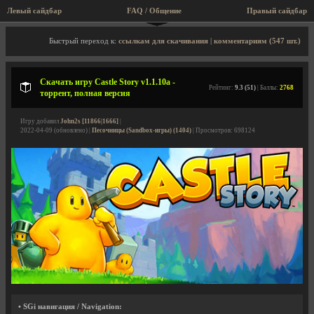
Левый сайдбар
FAQ / Общение
Пра
Описание игры, торрент, скриншоты, видео
Быстрый переход к:
ссылкам для скачивания
|
комментариям (547 шт.)
Скачать игру Castle Story v1.1.10a -
Рейтинг:
9.3 (51)
| Баллы:
2768
торрент, полная версия
Игру добавил
John2s [11866|1666]
|
2022-04-09 (обновлено) |
Песочницы (Sandbox-игры) (1404)
| Просмотров: 698124
• SGi навигация / Navigation: