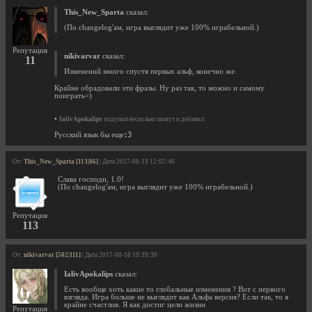
This_New_Sparta
сказал:
(По changelog'ам, игра выглядит уже 100% играбельной.)
Репутация
nikivarvar
сказал:
11
Изменений много спустя первых альф, конечно же.
Крайне обрадовали эти фразы. Ну раз так, то можно и самому
поиграть=)
•
IalivApokalips
подумал несколько минут и добавил:
Русский язык бы еще
От:
This_New_Sparta [113|86]
| Дата 2017-08-19 12:02:46
Слава господи, 1.0!
(По changelog'ам, игра выглядит уже 100% играбельной.)
Репутация
113
От:
nikivarvar [502|111]
| Дата 2017-08-18 19:39:30
IalivApokalips
сказал:
Есть вообще хоть какие то глобальные изменения ? Вот с первого
взгляда. Игра больше не выглядит как Альфа версия? Если так, то я
крайне счастлив. Я как достиг цели жизни
Репутация