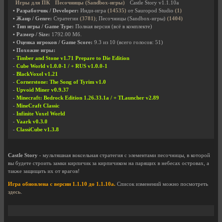
Игры для ПК
Песочницы (Sandbox-игры)
Castle Story v1.1.10a
• Разработчик / Developer:
Инди-игра
(14535)
от Sauropod Studio
(1)
• Жанр / Genre:
Стратегии
(3781)
; Песочницы (Sandbox-игры)
(1404)
• Тип игры / Game Type:
Полная версия (всё в комплекте)
• Размер / Size:
1792.00 Мб.
• Оценка игроков / Game Score:
9.3
из
10
(всего голосов:
51
)
• Похожие игры:
-
Timber and Stone v1.71 Prepare to Die Edition
-
Cube World v1.0.0-1 / + RUS v1.0.0-1
-
BlackVoxel v1.21
-
Cornerstone: The Song of Tyrim v1.0
-
Upvoid Miner v0.9.37
-
Minecraft: Bedrock Edition 1.26.33.1a / + TLauncher v2.89
-
MineCraft Classic
-
Infinite Voxel World
-
Vaark v0.3.0
-
ClassiCube v1.3.8
Castle Story
- мультяшная воксельная стратегия с элементами песочницы, в которой
вы будете строить замки кирпичик за кирпичиком на парящих в небесах островах, а
также защищать их от врагов!
Игра обновлена с версии 1.1.10 до 1.1.10a.
Список изменений можно посмотреть
здесь
.