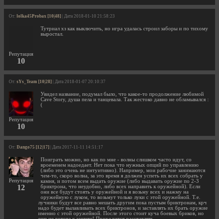
От:
lolka45Probax [10|48]
| Дата 2018-01-10 21:58:23
Тутриал хз как выключить, но игра удалась строил заборы и по тихому
выростал.
Репутация
10
От:
sYs_Team [10|28]
| Дата 2018-01-07 20:10:37
Увидел название, подумал было, что какое-то продолжение любимой
Cave Story, душа пела и танцевала. Так жестоко давно не обламывался :
(
Репутация
10
От:
Dango75 [12|17]
| Дата 2017-11-11 14:51:17
Поиграть можно, но как по мне - волны слишком часто идут, со
вроеменем надоедает. Нет пока что нужных опций по управлению
(либо это очень не интуитивно). Например, мои рабочие занимаются
чем-то, скоро волна, за это время я должен успеть их всех собрать у
Репутация
камня, и потом всем выдать оружие (либо выдавать оружие по 2-3
12
бриктрона, что неудобно, либо всех направить к оружейной). Если
они все будут стоять у оружейной и я возьму всех и нажму на
оружейную с луком, то возьмут только луки с этой оружейной. Т.е.
лучники будут все равно мешать другим пока пустым бриктронам, крч
надо будет вылавливать всех бриктронов, и заставлять их брать оружие
именно с этой оружейной. После этого стоит куча боевых бриков, но
еще не готова к защите! Приходится расставлять...