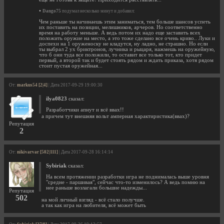
•
Dango75
подумал несколько минут и добавил:
Чем раньше ты начинаешь этим заниматься, тем больше шансов успеть
их поставить на позиции, мелишников, арчеров. Но соответственно
время на работу меньше. А ведь потом их надо еще заставить всех
положить оружие на место, а это тоже сделано все очень криво.. Луки и
доспехи на 1 оруженоску не кладутся, ну ладно, не страшно. Но если
ты выбрал 2 ух бриктронов, лучника и рыцаря, нажмешь на оружейную,
что б они туда все положили, то оставит все только тот, кто придет
первый, а второй так и будет стоять рядом и ждать приказа, хотя рядом
стоит пустая оружейная...
От:
markus54 [2|4]
| Дата 2017-09-29 19:00:30
ilya0823
сказал:
Разработчики апнут и всё ввах!!
а причем тут внешняя вольт амперная характиристика(ввах)?
Репутация
2
От:
nikivarvar [502|111]
| Дата 2017-09-28 16:14:14
Sybiriak
сказал:
На всем протяжении разработки игра не поднималась выше уровня
"средне - паршивая", сейчас что-то изменилось? А ведь помню на
нее раньше возлагали большие надежды...
Репутация
502
на мой личный взгляд - всё стало получше.
а так как игра на любителя, всё может быть