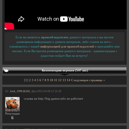
Если вы являетесь
правообладателем
данного материала и вы против
размещения информации о данном материале, либо ссылок на него -
ознакомьтесь с нашей
информацией для правообладателей
и присылайте нам
письмо. Если Вы против размещения данного материала - администрация с
радостью пойдет Вам на встречу!
Комментарии игроков (547 шт.)
[1]
2
3
4
5
6
7
8
9
10
11
12
13
14
Следующая страница »
От:
Jack_1990 [6|36]
| Дата 2022-04-08 22:20:38
ссылка на http://big-games.info не работает
Репутация
6