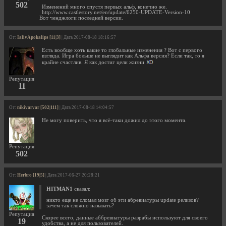
502
Изменений много спустя первых альф, конечно же.
http://www.castlestory.net/en/update/6250-UPDATE-Version-10
Вот ченджлоги последней версии.
От:
IalivApokalips [11|3]
| Дата 2017-08-18 18:16:57
Есть вообще хоть какие то глобальные изменения ? Вот с первого
взгляда. Игра больше не выглядит как Альфа версия? Если так, то я
крайне счастлив. Я как достиг цели жизни
Репутация
11
От:
nikivarvar [502|111]
| Дата 2017-08-18 14:04:57
Не могу поверить, что я всё-таки дожил до этого момента.
Репутация
502
От:
Herbro [19|5]
| Дата 2017-06-27 20:28:21
HITMAN1
сказал:
никто еще не сломал мозг об эти абревиатуры update релизов?
зачем так сложно называть?
Репутация
Скорее всего, данные аббревиатуры разрабы используют для своего
19
удобства, а не для пользователей.