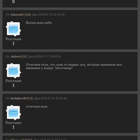
0
От:
Sabaton01 [1|4]
| Дата 2018-07-21 20:36:02
Катапульты имба
Репутация
1
От:
chabrez [1|1]
| Дата 2018-07-17 20:04:35
Отличная игра, это одна из первых игр, которые привлекли мое
внимание к жанру "песочница"
Репутация
1
От:
berdnikovfff [1|3]
| Дата 2018-07-14 18:24:18
отличная игра
Репутация
1