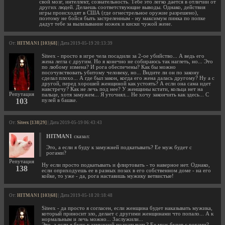
свой мозг, интеллект, сознательность. Тебе это легко дается в отличии от
других людей. Делаешь соответствующие выводы. Однако, действия
игры происходят в США (где огнестрельное оружие разрешено),
поэтому не бойся быть застреленным - ну максимум пинка по попке
дадут тебе за вылизывание ножек и киски чужой жене.
От:
HITMAN1 [103|68]
| Дата 2019-05-19 20:13:39
Siteex - просто в игре чела посадили за 2-ое убийство... А ведь его
жена легла с другим. Но я конечно не собираюсь так наглеть, но... Это
по любому измена? И рога обеспечены? Как бы можно
посочувствовать убитому человеку, но... Видите ли он по закону
сделал плохо... А где был закон, когда его жена далась другому? Ну а с
другой, перед хорошей женщиной как устоять? А если она сама идет
навстречу? Как не лечь под нее? У женщины кстати, кольца нет на
Репутация
пальце, хотя замужем... Я уточнял... Не хочу закончить как здесь... С
103
пулей в башке.
От:
Siteex [138|29]
| Дата 2019-05-19 06:43:43
HITMAN1
сказал:
Это, а если я буду к замужней подкатывать? Ее муж будет с
рогами?
Репутация
Ну если просто подкатывать и флиртовать - то наверное нет. Однако,
138
если оприходуешь ее в разных позах в его собственном доме - на его
койке, то уже - да, рога наставишь мужику ветвистые!
От:
HITMAN1 [103|68]
| Дата 2019-05-18 20:18:48
Siteex - да просто я согласен, если женщина будет наказывать мужика,
который приносит зло, делает с другими женщинами что попало... А к
нормальным и лечь можно... Заслужили...
Это, а если я буду к замужней подкатывать? Ее муж будет с рогами?