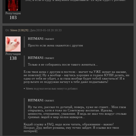
Репутация
103
От:
Siteex [138|29]
| Дата 2019-05-18 20:10:33
HITMAN1
сказал:
Просто если жена окажется с другим
Репутация
138
HITMAN1
сказал:
Только я не собираюсь после такого жениться...
Если твоя жена с другим в постели - значит ты УЖЕ женат на шалаве,
не повезло(( Ну а вообще - научись хорошее и годное КУНИ делать, ни
одна от тебя не уйдет, а за глаза вообще будет тобой хвастаться! И в
результате ее подружки начнут к тебе даже подкатывать!
•
Siteex
подумал несколько минут и добавил:
HITMAN1
сказал:
Ну ты это, рассказ то дочитай, поверь, хуже не станет... Мои глаза
открылись, хотя я тоже по Советскому воспитан. Идеалы,
ценности, отношение, уважение. Я ведь не знал что вокруг столько
грязных людей и мир полон кшмаров...
Кидай ссылку в FAQ, надо всем читать, образование - важно!
Посрал_Дуд любит романы, ему точно зайдет. Я ссылки все твои
потерял((