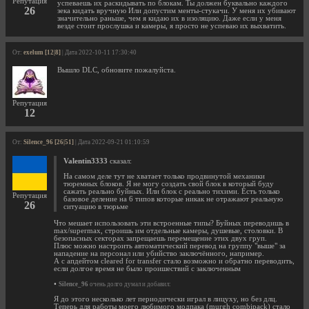
Репутация
успеваешь их раскидывать по блокам. Ты должен буквально каждого
26
зека кидать вручную Или допустим менты-стукачи. У меня их убивают
значительно раньше, чем я кидаю их в изоляцию. Даже если у меня
везде стоит прослушка и камеры, я просто не успеваю их выхватить.
От:
exelum [12|8]
| Дата 2022-10-11 17:30:40
Вышло DLC, обновите пожалуйста.
Репутация
12
От:
Silence_96 [26|51]
| Дата 2022-09-21 01:10:59
Valentin3333
сказал:
На самом деле тут не хватает только продвинутой механики
тюремных блоков. Я не могу создать свой блок в который буду
сажать реально буйных. Или блок с реально тихими. Есть только
Репутация
базовое деление на 6 типов которые никак не отражают реальную
26
ситуацию в тюрьме
Что мешает использовать эти встроенные типы? Буйных переводишь в
max/supermax, строишь им отдельные камеры, душевые, столовки. В
безопасных секторах запрещаешь перемещение этих двух груп.
Плюс можно настроить автоматический перевод на группу "выше" за
нападение на персонал или убийство заключённого, например.
А с апдейтом cleared for transfer стало возможно и обратно переводить,
если долгое время не было проишествий с заключенным
•
Silence_96
очень долго думал и добавил:
Я до этого несколько лет периодически играл в лицуху, но без длц.
Теперь для работы моего любимого модпака (murgh combipack) стало