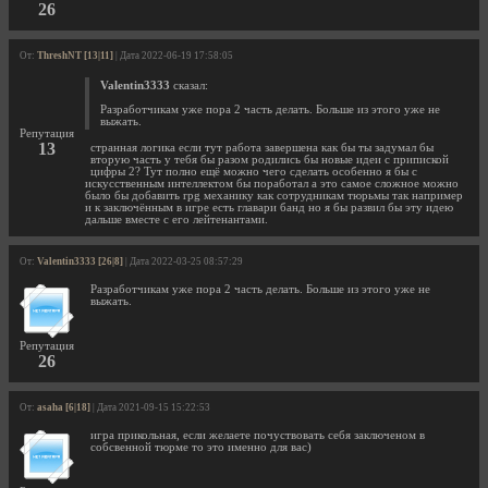
26
От:
ThreshNT [13|11]
| Дата 2022-06-19 17:58:05
Valentin3333
сказал:
Разработчикам уже пора 2 часть делать. Больше из этого уже не
выжать.
Репутация
13
странная логика если тут работа завершена как бы ты задумал бы
вторую часть у тебя бы разом родились бы новые идеи с припиской
цифры 2? Тут полно ещё можно чего сделать особенно я бы с
искусственным интеллектом бы поработал а это самое сложное можно
было бы добавить rpg механику как сотрудникам тюрьмы так например
и к заключённым в игре есть главари банд но я бы развил бы эту идею
дальше вместе с его лейтенантами.
От:
Valentin3333 [26|8]
| Дата 2022-03-25 08:57:29
Разработчикам уже пора 2 часть делать. Больше из этого уже не
выжать.
Репутация
26
От:
asaha [6|18]
| Дата 2021-09-15 15:22:53
игра прикольная, если желаете почуствовать себя заключеном в
собсвенной тюрме то это именно для вас)