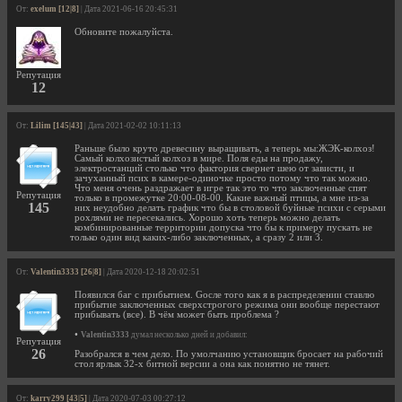
От:
exelum [12|8]
| Дата 2021-06-16 20:45:31
Обновите пожалуйста.
Репутация
12
От:
Lilim [145|43]
| Дата 2021-02-02 10:11:13
Раньше было круто древесину выращивать, а теперь мы:ЖЭК-колхоз!
Самый колхозистый колхоз в мире. Поля еды на продажу,
электростанций столько что фактория свернет шею от зависти, и
зачуханный псих в камере-одиночке просто потому что так можно.
Что меня очень раздражает в игре так это то что заключенные спят
Репутация
только в промежутке 20:00-08-00. Какие важный птицы, а мне из-за
145
них неудобно делать график что бы в столовой буйные психи с серыми
рохлями не пересекались. Хорошо хоть теперь можно делать
комбинированные территории допуска что бы к примеру пускать не
только один вид каких-либо заключенных, а сразу 2 или 3.
От:
Valentin3333 [26|8]
| Дата 2020-12-18 20:02:51
Появился баг с прибытием. Gосле того как я в распределении ставлю
прибытие заключенных сверхстрогого режима они вообще перестают
прибывать (все). В чём может быть проблема ?
•
Valentin3333
думал несколько дней и добавил:
Репутация
26
Разобрался в чем дело. По умолчанию установщик бросает на рабочий
стол ярлык 32-х битной версии а она как понятно не тянет.
От:
karry299 [43|5]
| Дата 2020-07-03 00:27:12