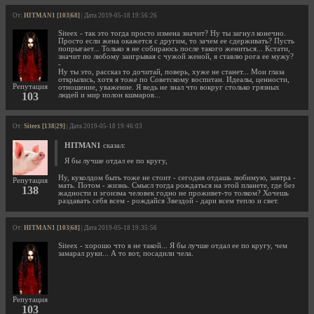
От:
HITMAN1 [103|68]
| Дата 2019-05-18 19:56:26
Siteex - так это тогда просто измена значит? Ну ты загнул конечно.
Просто если жена окажется с другим, то зачем ее сдерживать? Пусть
попрыгает... Только я не собираюсь после такого жениться... Кстати,
значит по любому заигрывая с чужой женой, я ставлю рога ее мужу?
-
Ну ты это, рассказ то дочитай, поверь, хуже не станет... Мои глаза
открылись, хотя я тоже по Советскому воспитан. Идеалы, ценности,
Репутация
отношение, уважение. Я ведь не знал что вокруг столько грязных
103
людей и мир полон кшмаров...
От:
Siteex [138|29]
| Дата 2019-05-18 19:46:03
HITMAN1
сказал:
Я бы лучше отдал ее по кругу,
Ну, куколдом быть тоже не стоит - сегодня отдашь любимую, завтра -
Репутация
мать. Потом - жизнь. Смысл тогда рождаться на этой планете, где без
138
жадности и эгоизма человек годно не проживет-то толком? Хочешь
раздавать себя всем - рождайся Звездой - дари всем тепло и свет.
От:
HITMAN1 [103|68]
| Дата 2019-05-18 19:35:56
Siteex - хорошо что я не такой... Я бы лучше отдал ее по кругу, чем
замарал руки... А то вот, посадили чела.
Репутация
103