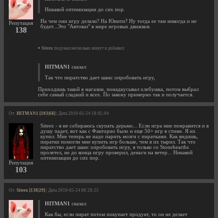
Никакой оптимизации до сих пор.
На чем они игру делали? На Юнити? Ну тогда ее там никогда и не
Репутация
будет...Это "Автоваз" в мире игровых движков.
138
•
Siteex
подумал несколько минут и добавил:
HITMAN1
сказал:
Так что пиратство дает шанс опробовать игру,
Приходишь такой в магазин, понадкусывал хлебушка, потом выбрал
себе самый сладкий и всех. По закону примерно так и получается.
От:
HITMAN1 [103|68]
| Дата 2019-05-24 18:05:04
Siteex - я не собираюсь скупать дерьмо... Если игра мне понравится и в
душу падет, вот как с Факторио было и еще 50+ игр в стиме. Я их
купил. Мне теперь не надо парить мозги с пиратками. Как видишь,
пиратки помогли мне купить игр больше, чем я их тырил. Так что
пиратство дает шанс опробовать игру, я только со Stonehearths
пролетел, не до конца игру проверил, деньги на ветер... Никакой
оптимизации до сих пор.
Репутация
103
От:
Siteex [138|29]
| Дата 2019-05-24 06:28:25
HITMAN1
сказал:
Как бы, если пират потом покупает продукт, то он не делает