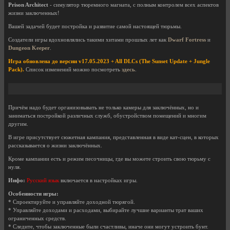
Prison Architect
- симулятор тюремного магната, с полным контролем всех аспектов
жизни заключенных!
Вашей задачей будет постройка и развитие самой настоящей тюрьмы.
Создатели игры вдохновлялись такими хитами прошлых лет как
Dwarf Fortress
и
Dungeon Keeper
.
Игра обновлена до версии v17.05.2023 + All DLCs (The Sunset Update + Jungle
Pack).
Список изменений можно посмотреть
здесь
.
Причём надо будет организовывать не только камеры для заключённых, но и
заниматься постройкой различных служб, обустройством помещений и многим
другим.
В игре присутствует сюжетная кампания, представленная в виде кат-сцен, в которых
рассказывается о жизни заключённых.
Кроме кампании есть и режим песочницы, где вы можете строить свою тюрьму с
нуля.
Инфо:
Русский язык
включается в настройках игры.
Особенности игры:
* Спроектируйте и управляйте доходной тюрягой.
* Управляйте доходами и расходами, выбирайте лучшие варианты трат ваших
ограниченных средств.
* Следите, чтобы заключенные были счастливы, иначе они могут устроить бунт.