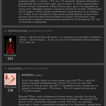
душевую лейку, 1 сортир, 1 TV, ну и 10 кроватей. Дальше наблюдай и
злорадствуй как они начнут друг друга грызть за "блага цивилизации".
В итоге начнут бунтовать, пойдут резать друг друга, все крушить на
своем пути. Вызывай спецназ и пизди их жестко по почкам. Обязательно
строй лазарет чтобы спасать изувеченных заключенных (если помрут,
то, считай, легко отделаются, ибо жизнь в твоей тюрьме должна быть
для них Адом похлеще базы на Марсе из Дума). В результате срок
заключения у мирных видеопиратов увеличится с 6 месяцев до 30+ лет
за погромы и нападения.
От:
HITMAN1 [103|68]
| Дата 2019-05-20 13:06:11
Siteex - ещё бы пройти обучение, а то застрял на постройке столовой и
кухни... после пожара... А так, ну не хочется изменять своим идеалам...
А то мало ли...
Репутация
103
От:
Siteex [138|29]
| Дата 2019-05-20 03:29:44
HITMAN1
сказал:
А где был закон, когда его жена далась другому? Ну а с другой,
перед хорошей женщиной как устоять? А если она сама идет
навстречу? Как не лечь под нее? У женщины кстати, кольца нет на
Репутация
пальце, хотя замужем... Я уточнял... Не хочу закончить как здесь...
138
С пулей в башке.
Видишь? Игра очень жизненна и полезна лично для тебя, ты сделал
большие выводы играя в нее, и это очень похвально. Ты молодец! Не
просто тупо и бездумно играешь в стиле "пиу-пиу", но играешь
вдумчиво, учтиво, с уважением к разрабам и их творению - напрягаешь