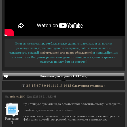
Если вы являетесь
правообладателем
данного материала и вы против
размещения информации о данном материале, либо ссылок на него -
ознакомьтесь с нашей
информацией для правообладателей
и присылайте нам
письмо. Если Вы против размещения данного материала - администрация с
радостью пойдет Вам на встречу!
Комментарии игроков (1017 шт.)
[1]
2
3
4
5
6
7
8
9
10
11
12
13
14
15
Следующая страница »
От:
architect [1|4]
| Дата 2026-05-21 14:32:08
ну и танцы с бубнами надо делать чтобы получить ссылку на торрент...
•
architect
думал несколько часов и добавил:
скачиваю сетап. успешно. пытаюсь запустить сетап. у вас нет прав или
Репутация
файл занят другой программой. сетап исчезает с компьютера
1