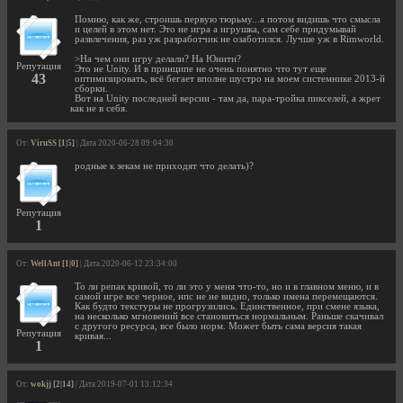
Помню, как же, строишь первую тюрьму...а потом видишь что смысла
и целей в этом нет. Это не игра а игрушка, сам себе придумывай
развлечения, раз уж разработчик не озаботился. Лучше уж в Rimworld.
>На чем они игру делали? На Юнити?
Репутация
Это не Unity. И в принципе не очень понятно что тут еще
43
оптимизировать, всё бегает вполне шустро на моем системнике 2013-й
сборки.
Вот на Unity последней версии - там да, пара-тройка пикселей, а жрет
как не в себя.
От:
ViruSS [1|5]
| Дата 2020-06-28 09:04:30
родные к зекам не приходят что делать)?
Репутация
1
От:
WellAnt [1|0]
| Дата 2020-06-12 23:34:00
То ли репак кривой, то ли это у меня что-то, но и в главном меню, и в
самой игре все черное, нпс не не видно, только имена перемещаются.
Как будто текстуры не прогрузились. Единственное, при смене языка,
на несколько мгновений все становиться нормальным. Раньше скачивал
с другого ресурса, все было норм. Может быть сама версия такая
Репутация
кривая...
1
От:
wokjj [2|14]
| Дата 2019-07-01 13:12:34