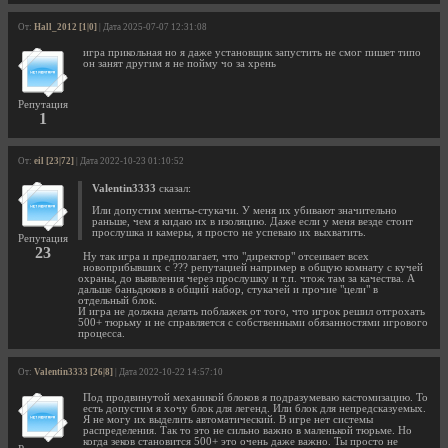
От:
Hall_2012 [1|0]
| Дата 2025-07-07 12:31:08
игра прикольная но я даже установщик запустить не смог пишет типо
он занят другим я не пойму чо за хрень
Репутация
1
От:
eil [23|72]
| Дата 2022-10-23 01:10:52
Valentin3333
сказал:
Или допустим менты-стукачи. У меня их убивают значительно
раньше, чем я кидаю их в изоляцию. Даже если у меня везде стоит
прослушка и камеры, я просто не успеваю их выхватить.
Репутация
23
Ну так игра и предполагает, что "директор" отсеивает всех
новоприбывших с ??? репутацией например в общую комнату с кучей
охраны, до выявления через прослушку и т.п. чтож там за качества. А
дальше баньдюков в общий набор, стукачей и прочие "цели" в
отдельный блок.
И игра не должна делать поблажек от того, что игрок решил отгрохать
500+ тюрьму и не справляется с собственными обязанностями игрового
процесса.
От:
Valentin3333 [26|8]
| Дата 2022-10-22 14:57:10
Под продвинутой механикой блоков я подразумеваю кастомизацию. То
есть допустим я хочу блок для легенд. Или блок для непредсказуемых.
Я не могу их выделить автоматический. В игре нет системы
распределения. Так то это не сильно важно в маленькой тюрьме. Но
когда зеков становится 500+ это очень даже важно. Ты просто не