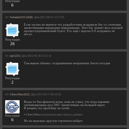
Репутация
6
От:
Valentin3333 [26|8]
| Дата 2021-08-01 14:17:03
Если честно не верится что разработчики исправили баг со стоячими
заключёнными-карцерами-невидимками. Этот баг ломает весь игровой
процесс(перманентный бунт). Его ещё с версии 0.8 исправить не
могут
Репутация
26
От:
rgit [2|5]
| Дата 2021-06-28 23:25:15
Там вышла обнова с исправлением неприятных багов сегодня
Репутация
2
От:
CheeryMan [6|5]
| Дата 2021-06-17 08:16:29
Когда-то был фанатом игры, пока не узнал, что игра паршиво
оптимизирована под 500+ заключенных на большой карте.
И решать эту проблему не хотят.
•
CheeryMan
подумал несколько секунд и добавил:
Репутация
6
Но на недельку-другую строиться пойдет.