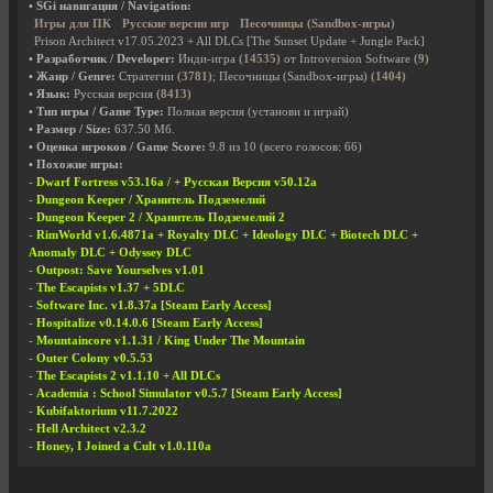
• SGi навигация / Navigation:
Игры для ПК
Русские версии игр
Песочницы (Sandbox-игры)
Prison Architect v17.05.2023 + All DLCs [The Sunset Update + Jungle Pack]
• Разработчик / Developer:
Инди-игра
(14535)
от Introversion Software
(9)
• Жанр / Genre:
Стратегии
(3781)
; Песочницы (Sandbox-игры)
(1404)
• Язык:
Русская версия
(8413)
• Тип игры / Game Type:
Полная версия (установи и играй)
• Размер / Size:
637.50 Мб.
• Оценка игроков / Game Score:
9.8
из
10
(всего голосов:
66
)
• Похожие игры:
-
Dwarf Fortress v53.16a / + Русская Версия v50.12a
-
Dungeon Keeper / Хранитель Подземелий
-
Dungeon Keeper 2 / Хранитель Подземелий 2
-
RimWorld v1.6.4871a + Royalty DLC + Ideology DLC + Biotech DLC +
Anomaly DLC + Odyssey DLC
-
Outpost: Save Yourselves v1.01
-
The Escapists v1.37 + 5DLC
-
Software Inc. v1.8.37a [Steam Early Access]
-
Hospitalize v0.14.0.6 [Steam Early Access]
-
Mountaincore v1.1.31 / King Under The Mountain
-
Outer Colony v0.5.53
-
The Escapists 2 v1.1.10 + All DLCs
-
Academia : School Simulator v0.5.7 [Steam Early Access]
-
Kubifaktorium v11.7.2022
-
Hell Architect v2.3.2
-
Honey, I Joined a Cult v1.0.110a