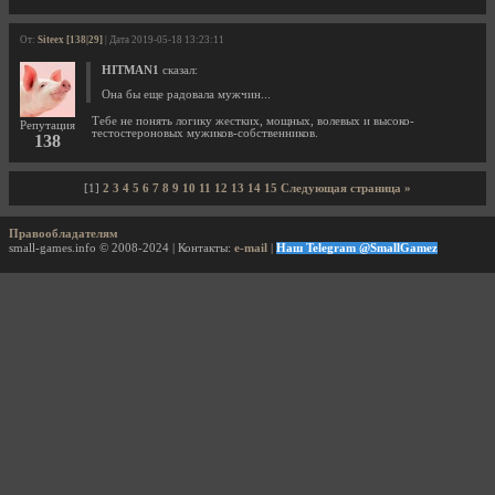
От:
Siteex [138|29]
| Дата 2019-05-18 13:23:11
HITMAN1
сказал:
Она бы еще радовала мужчин...
Тебе не понять логику жестких, мощных, волевых и высоко-
Репутация
тестостероновых мужиков-собственников.
138
[1]
2
3
4
5
6
7
8
9
10
11
12
13
14
15
Следующая страница »
Правообладателям
small-games.info © 2008-2024 | Контакты:
e-mail
|
Наш Telegram @SmallGamez