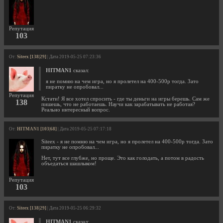
Репутация
103
От:
Siteex [138|29]
| Дата 2019-05-25 07:23:36
HITMAN1
сказал:
я не помню на чем игра, но я пролетел на 400-500р тогда. Зато
пиратку не опробовал...
Репутация
Кстати! Я все хотел спросить - где ты деньги на игры берешь. Сам же
138
пишешь, что не работаешь. Научи как зарабатывать не работая?
Реально интересный вопрос.
От:
HITMAN1 [103|68]
| Дата 2019-05-25 07:17:18
Siteex - я не помню на чем игра, но я пролетел на 400-500р тогда. Зато
пиратку не опробовал...
Нет, тут все глубже, но проще. Это как голодать, а потом в радость
объедаться шашлыком!
Репутация
103
От:
Siteex [138|29]
| Дата 2019-05-25 06:29:32
HITMAN1
сказал: