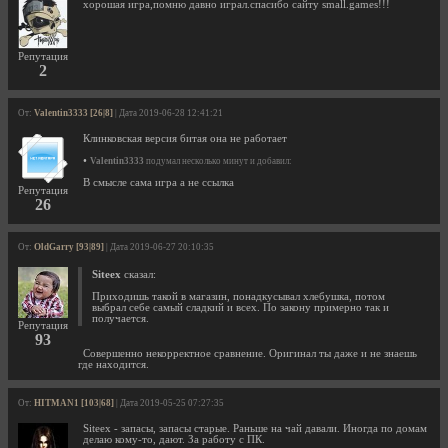
хорошая игра,помню давно играл.спасибо сайту small.games!!!
Репутация
2
От:
Valentin3333 [26|8]
| Дата 2019-06-28 12:41:21
Клинковская версия битая она не работает
•
Valentin3333
подумал несколько минут и добавил:
В смысле сама игра а не ссылка
Репутация
26
От:
OldGarry [93|89]
| Дата 2019-06-27 20:10:35
Siteex
сказал:
Приходишь такой в магазин, понадкусывал хлебушка, потом
выбрал себе самый сладкий и всех. По закону примерно так и
получается.
Репутация
93
Совершенно некорректное сравнение. Оригинал ты даже и не знаешь
где находится.
От:
HITMAN1 [103|68]
| Дата 2019-05-25 07:27:35
Siteex - запасы, запасы старые. Раньше на чай давали. Иногда по домам
делаю кому-то, дают. За работу с ПК.