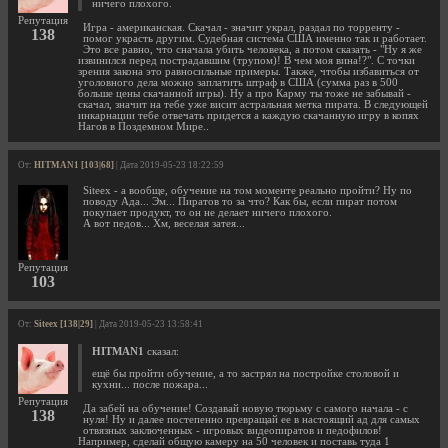
ничего плохого.
Репутация
Игра - американская. Скачал - значит украл, раздал по торренту -
138
помог украсть другим. Судебная система США именно так и работает.
Это все равно, что сначала убить человека, а потом сказать - "Ну я же
извинился перед пострадавшим (трупом)! В чем моя вина!?". С точки
зрения закона это равносильные примеры. Также, чтобы избавиться от
уголовного дела можно заплатить штраф в США (сумма раз в 500
больше цены скачанной игры). Ну а про Карму ты тоже не забывай -
скачал, значит на тебе уже висит астральная метка пирата. В следующей
инкарнации тебе отвечать придется а каждую скачанную игру в копях
Нагов в Поздемном Мире..
От:
HITMAN1 [103|68]
| Дата 2019-05-23 18:22:59
Siteex - а вообще, обучение на том моменте реально пройти? Ну по
поводу Ада... Эм... Пиратов то за что? Как бы, если пират потом
покупает продукт, то он не делает ничего плохого.
А вот педов... Хм, веселая затея...
Репутация
103
От:
Siteex [138|29]
| Дата 2019-05-23 13:58:41
HITMAN1
сказал:
ещё бы пройти обучение, а то застрял на постройке столовой и
кухни... после пожара...
Репутация
Да забей на обучение! Создавай новую тюрьму с самого начала - с
138
нуля! Ну и далее постепенно превращай ее в настоящий ад для самых
отвязных заключенных - игровых видеопиратов и педофилов!
Например, сделай общую камеру на 50 человек и поставь туда 1