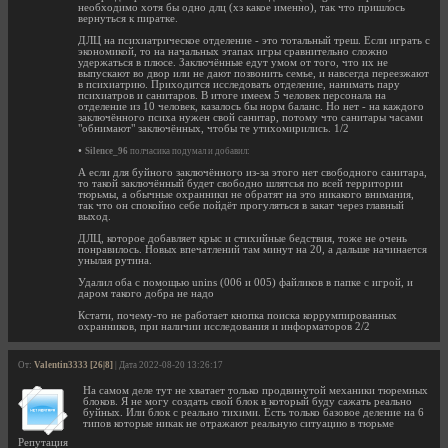
необходимо хотя бы одно длц (хз какое именно), так что пришлось
вернуться к пиратке.
ДЛЦ на психиатрическое отделение - это тотальный треш. Если играть с
экономикой, то на начальных этапах игры сравнительно сложно
удержаться в плюсе. Заключённые едут умом от того, что их не
выпускают во двор или не дают позвонить семье, и навсегда переезжают
в психиатрию. Приходится исследовать отделение, нанимать пару
психиатров и санитаров. В итоге имеем 5 человек персонала на
отделение из 10 человек, казалось бы норм баланс. Но нет - на каждого
заключённого психа нужен свой санитар, потому что санитары часами
"обнимают" заключённых, чтобы те утихомирились. 1/2
•
Silence_96
полчасика подумал и добавил:
А если для буйного заключённого из-за этого нет свободного санитара,
то такой заключённый будет свободно шлятсья по всей территории
тюрьмы, а обычные охранники не обратят на это никакого внимания,
так что он спокойно себе пойдёт прогуляться в закат через главный
выход.
ДЛЦ, которое добавляет крыс и стихийные бедствия, тоже не очень
понравилось. Новых впечатлений там минут на 20, а дальше начинается
унылая рутина.
Удалил оба с помощью unins (006 и 005) файликов в папке с игрой, и
даром такого добра не надо
Кстати, почему-то не работает кнопка поиска коррумпированных
охранников, при наличии исследования и информаторов 2/2
От:
Valentin3333 [26|8]
| Дата 2022-08-20 13:26:17
На самом деле тут не хватает только продвинутой механики тюремных
блоков. Я не могу создать свой блок в который буду сажать реально
буйных. Или блок с реально тихими. Есть только базовое деление на 6
типов которые никак не отражают реальную ситуацию в тюрьме
Репутация