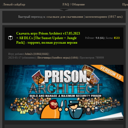
Левый сайдбар
FAQ / Общение
Пра
Описание игры, торрент, скриншоты, видео
Быстрый переход к:
ссылкам для скачивания
|
комментариям (1017 шт.)
Скачать игру Prison Architect v17.05.2023
+ All DLCs [The Sunset Update + Jungle
Рейтинг:
9.8 (66)
| Баллы:
8533
Pack] - торрент, полная русская версия
Игру добавил
John2s [11866|1666]
|
2023-05-17 (обновлено) |
Песочницы (Sandbox-игры) (1404)
| Просмотров: 789999