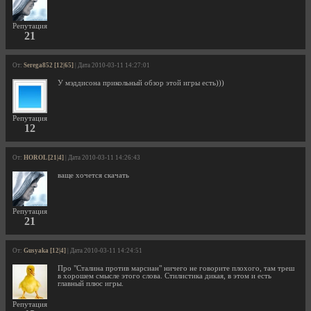
Репутация
21
От:
Serega852 [12|65]
| Дата 2010-03-11 14:27:01
У мэддисона прикольный обзор этой игры есть)))
Репутация
12
От:
HOROL [21|4]
| Дата 2010-03-11 14:26:43
ваще хочется скачать
Репутация
21
От:
Gusyaka [12|4]
| Дата 2010-03-11 14:24:51
Про "Сталина против марсиан" ничего не говорите плохого, там треш
в хорошем смысле этого слова. Стилистика дикая, в этом и есть
главный плюс игры.
Репутация