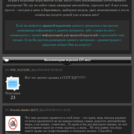
Играя в подобные игры многие из вас могут стать поклонниками отечественного
автопрома! Но где же найти такие шикарные автомобили, спросите вы? А все очень
просто - заходим в
авто в Березниках
, выбираем модель, цвет, комплектацию и после
оплаты вы поедете домой уже в новом авто!
Если вы являетесь
правообладателем
данного материала и вы против
размещения информации о данном материале, либо ссылок на него -
ознакомьтесь с нашей
информацией для правообладателей
и присылайте нам
письмо. Если Вы против размещения данного материала - администрация с
радостью пойдет Вам на встречу!
Комментарии игроков (25 шт.)
От:
WM_Jti [23|28]
| Дата 2010-04-07 00:08:28
Вот что значит сделано в СССР ХД!!!!!!!!
Репутация
23
От:
Dracula-shadow [6|37]
| Дата 2010-03-14 11:24:42
Что мне реально нравится в этой игре - это идея, ведь иногда реально
хочется прокатится не на навороченных самых дорогих автомобилях
мира, а на наших, советских. За идею я бы дал высокую оценку, но вот
воплощение идеи не очень удалось, а жаль... Но всё равно эта игра
имеет право на существование и поиграть можно. Спасибо)
Репутация