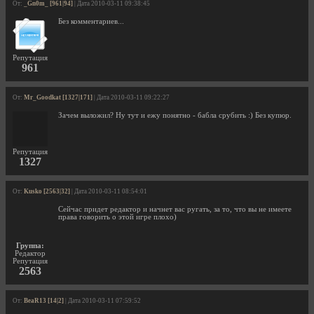
От:
_Gn0m_ [961|94]
| Дата 2010-03-11 09:38:45
Без комментариев...
Репутация
961
От:
Mr_Goodkat [1327|171]
| Дата 2010-03-11 09:22:27
Зачем выложил? Ну тут и ежу понятно - бабла срубить :) Без купюр.
Репутация
1327
От:
Kusko [2563|32]
| Дата 2010-03-11 08:54:01
Сейчас придет редактор и начнет вас ругать, за то, что вы не имеете
права говорить о этой игре плохо)
Группа:
Редактор
Репутация
2563
От:
BeaR13 [14|2]
| Дата 2010-03-11 07:59:52