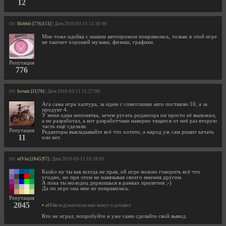
12
От:
Hobbit [776|151]
| Дата 2010-03-11 11:30:46
Мне тоже идейка с нашим автопромом понравилась, только в этой игре
не хватает хорошей музыки, физики, графики.
Репутация
776
От:
forum [11|70]
| Дата 2010-03-11 11:27:09
Ага сама игра халтура, за идею с советскими авто поставлю 10, а за
продукт 4.
У меня одна непонятка, зачем ругать редактора он просто её выложил,
а не разработал, а вот разработчики наверно тащатся от неё раз вторую
часть ещё сделали.
Репутация
Редакторы выкладывайте всё что хотите, а народ уж сам решит качать
11
или нет.
От:
olVin [2045|97]
| Дата 2010-03-11 10:28:01
Kusko ну ты как всегда не прав, об игре можно говорить всё что
угодно, но при этом не навязывая своего мнения другим.
А пока ты молодец держишься в рамках приличия ;-)
Да по игре она мне не понравилась.
Репутация
2045
•
olVin
подумал несколько минут и добавил:
Кто не играл, попробуйте и уже сами сделайте свой вывод.