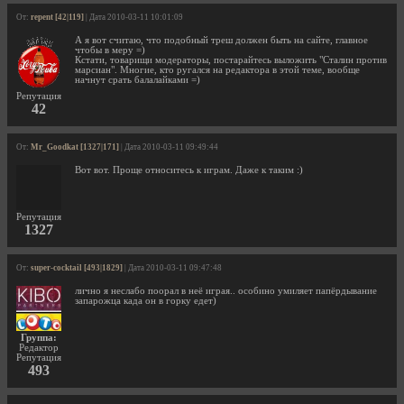
От:
repent [42|119]
| Дата 2010-03-11 10:01:09
А я вот считаю, что подобный треш должен быть на сайте, главное
чтобы в меру =)
Кстати, товарищи модераторы, постарайтесь выложить "Сталин против
марсиан". Многие, кто ругался на редактора в этой теме, вообще
начнут срать балалайками =)
Репутация
42
От:
Mr_Goodkat [1327|171]
| Дата 2010-03-11 09:49:44
Вот вот. Проще относитесь к играм. Даже к таким :)
Репутация
1327
От:
super-cocktail [493|1829]
| Дата 2010-03-11 09:47:48
лично я неслабо поорал в неё играя.. особино умиляет папёрдывание
запарожца када он в горку едет)
Группа:
Редактор
Репутация
493