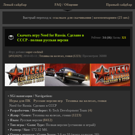
Левый сайдбар
FAQ / Общение
Пра
Описание игры, скриншоты, видео
Быстрый переход к:
ссылкам для скачивания
|
комментариям (25 шт.)
Скачать игру Need for Russia. Сделано в
Рейтинг:
3.6 (16)
| Баллы:
321
СССР - полная русская версия
Игру добавил
super-cocktail
[493|1829]
| 2010-03-11 |
Техника на колесах, гонки (1223)
| Просмотров: 36888
• SGi навигация / Navigation:
Игры для ПК
Русские версии игр
Техника на колесах, гонки
Need for Russia. Сделано в СССР
• Разработчик / Developer:
K-Tech Development Team
(4)
• Жанр / Genre:
Техника на колесах, гонки
(1223)
• Язык:
Русская версия
(8412)
• Тип игры / Game Type:
Полная версия (установи и играй)
• Размер / Size:
172.32 Мб.
• Оценка игроков / Game Score:
3.6
из
10
(всего голосов:
16
)