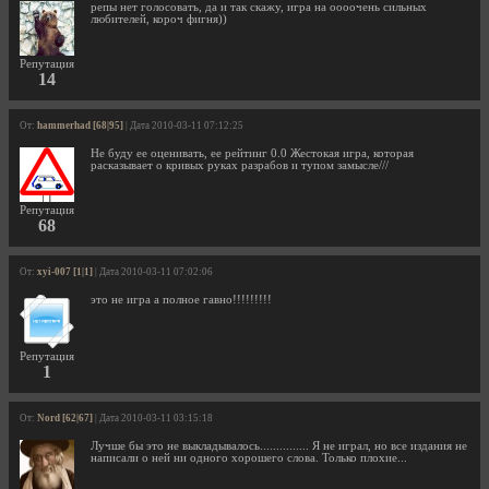
репы нет голосовать, да и так скажу, игра на оооочень сильных
любителей, короч фигня))
Репутация
14
От:
hammerhad [68|95]
| Дата 2010-03-11 07:12:25
Не буду ее оценивать, ее рейтинг 0.0 Жестокая игра, которая
расказывает о кривых руках разрабов и тупом замысле///
Репутация
68
От:
xyi-007 [1|1]
| Дата 2010-03-11 07:02:06
это не игра а полное гавно!!!!!!!!!
Репутация
1
От:
Nord [62|67]
| Дата 2010-03-11 03:15:18
Лучше бы это не выкладывалось............... Я не играл, но все издания не
написали о ней ни одного хорошего слова. Только плохие...