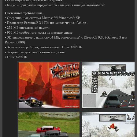
• Разнообразные трассы и море драйва
• Бонус – программа виртуального изменения имиджа автомобиля!
Системные требования:
• Операционная система Microsoft® Windows® XP
• Процессор Pentium® 3 1ГГц или аналогичный Athlon
• 256 MБ оперативной памяти
• 900 МБ свободного места на жестком диске
• 3D-видеоадаптер с памятью 64 МБ, совместимый с DirectX® 9.0c (GeForce 3 или
Radeon 8000)
• Звуковое устройство, совместимое с DirectX® 9.0c
• Устройство для чтения компакт-дисков
• DirectX® 9.0c