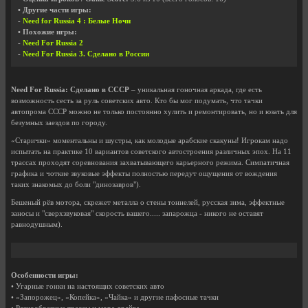
• Другие части игры:
-
Need for Russia 4 : Белые Ночи
• Похожие игры:
-
Need For Russia 2
-
Need For Russia 3. Сделано в России
Need For Russia: Сделано в СССР
– уникальная гоночная аркада, где есть
возможность сесть за руль советских авто. Кто бы мог подумать, что тачки
автопрома СССР можно не только постоянно хулить и ремонтировать, но и юзать для
безумных заездов по городу.
«Старички» моментальны и шустры, как молодые арабские скакуны! Игрокам надо
испытать на практике 10 вариантов советского автостроения различных эпох. На 11
трассах проходят соревнования захватывающего карьерного режима. Симпатичная
графика и чоткие звуковые эффекты полностью передут ощущения от вождения
таких знакомых до боли "динозавров").
Бешеный рёв мотора, скрежет металла о стены тоннелей, русская зима, эффектные
заносы и "сверхзвуковая" скорость вашего..... запарожца - никого не оставят
равнодушным).
Особенности игры:
• Угарные гонки на настоящих советских авто
• «Запорожец», «Копейка», «Чайка» и другие пафосные тачки