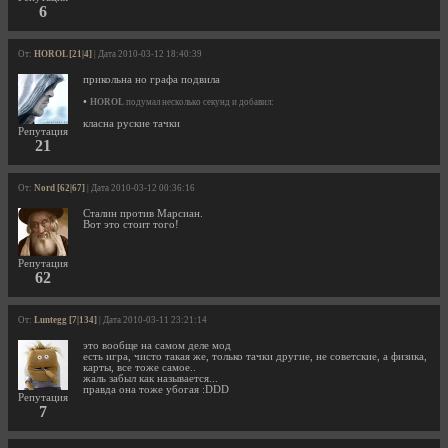
6
От:
HOROL [21|4]
| Дата 2010-03-12 18:40:39
прикольна но графа подвила
•
HOROL
подумал несколько секунд и добавил:
класна руские тачки
Репутация
21
От:
Nord [62|67]
| Дата 2010-03-12 00:36:16
Сталин против Марсиан.
Вот это стоит того!
Репутация
62
От:
Luntegg [7|134]
| Дата 2010-03-11 23:21:14
это вообще на самом деле мод
есть игра, чисто такая же, только тачки другие, не советские, а физика,
карты, все тоже самое..
жаль забыл как называется...
правда она тоже убогая :DDD
Репутация
7