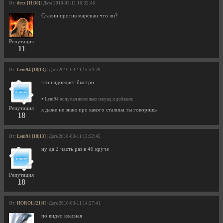
От:
drex [11|30]
| Дата 2010-03-11 16:32:46
Сталин против марсиан что ли?
Репутация
11
От:
Lem94 [18|13]
| Дата 2010-03-11 15:54:29
это надоедает быстро
•
Lem94
подумал несколько секунд и добавил:
Репутация
я даже не знаю про какого сталина ты говоришь
18
От:
Lem94 [18|13]
| Дата 2010-03-11 15:52:45
ну да 2 часть раз в 40 круче
Репутация
18
От:
HOROL [21|4]
| Дата 2010-03-11 14:27:41
по видео класная