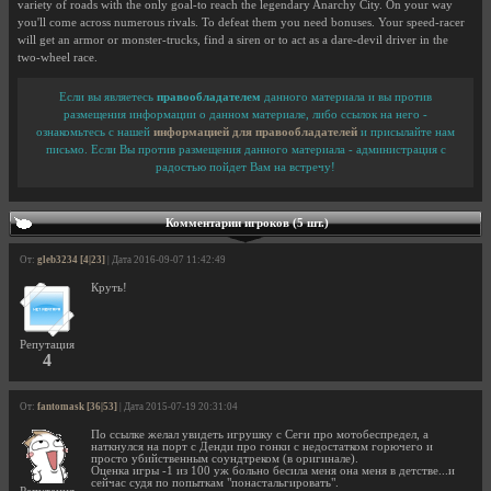
variety of roads with the only goal-to reach the legendary Anarchy City. On your way
you'll come across numerous rivals. To defeat them you need bonuses. Your speed-racer
will get an armor or monster-trucks, find a siren or to act as a dare-devil driver in the
two-wheel race.
Если вы являетесь
правообладателем
данного материала и вы против
размещения информации о данном материале, либо ссылок на него -
ознакомьтесь с нашей
информацией для правообладателей
и присылайте нам
письмо. Если Вы против размещения данного материала - администрация с
радостью пойдет Вам на встречу!
Комментарии игроков (5 шт.)
От:
gleb3234 [4|23]
| Дата 2016-09-07 11:42:49
Круть!
Репутация
4
От:
fantomask [36|53]
| Дата 2015-07-19 20:31:04
По ссылке желал увидеть игрушку с Сеги про мотобеспредел, а
наткнулся на порт с Денди про гонки с недостатком горючего и
просто убийственным соундтреком (в оригинале).
Оценка игры -1 из 100 уж больно бесила меня она меня в детстве...и
сейчас судя по попыткам "понастальгировать".