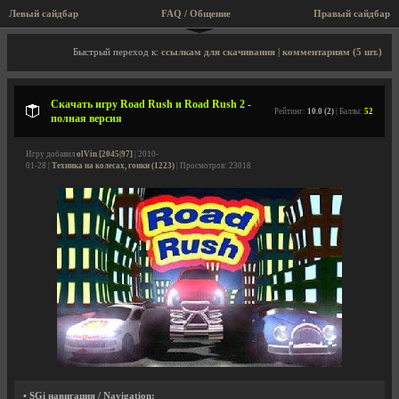
Левый сайдбар
FAQ / Общение
Правый сайдбар
Описание игры, скриншоты, видео
Быстрый переход к:
ссылкам для скачивания
|
комментариям (5 шт.)
Скачать игру Road Rush и Road Rush 2 -
Рейтинг:
10.0 (2)
| Баллы:
52
полная версия
Игру добавил
olVin [2045|97]
| 2010-
01-28 |
Техника на колесах, гонки (1223)
| Просмотров: 23018
• SGi навигация / Navigation: