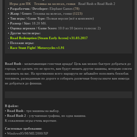
Игры для ПК
Техника на колесах, гонки
Road Rush и Road Rush 2
• Разработчик / Developer:
Elephant Games
(78)
• Жанр / Genre:
Техника на колесах, гонки
(1223)
• Тип игры / Game Type:
Полная версия (всё в комплекте)
• Размер / Size:
18.20 Мб.
• Оценка игроков / Game Score:
10.0
из
10
(всего голосов:
2
)
• Другие части игры:
-
Road Redemption [Steam Early Access] v31.03.2017
• Похожие игры:
-
Race Stunt Fight! Motorcycles v1.91
Road Rush
- захватывающая гоночная аркада! Цель как можно быстрее добраться до
города, но сделать это не просто, вам будут мешать другие машины, которым совсем
наплевать на вас. На протяжении всего маршрута не забывайте пополнять бензобак
топливом, раскиданным по дороге и собирать различные бонусы иначе вам никогда
не добраться до финиша.
В файле:
•
Road Rush
- три машины на выбор.
•
Road Rush 2
- улучшенная графика, но одна машина.
К сожалению игры очень короткие.
Системные требования:
• Windows95/98/ME/2000/XP