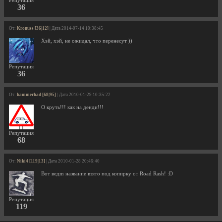
Репутация
36
От:
Kronuss [36|12]
| Дата 2014-07-14 10:38:45
Хэй, хэй, не ожидал, что перенесут ))
Репутация
36
От:
hammerhad [68|95]
| Дата 2010-01-29 10:35:22
О круть!!! как на денди!!!
Репутация
68
От:
Niki4 [119|13]
| Дата 2010-01-28 20:46:40
Вот ведm название взято под копирку от Road Rash! :D
Репутация
119