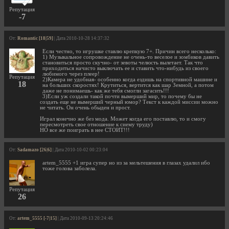
Репутация
-7
От:
Romantic [18|59]
| Дата 2010-10-28 14:37:32
Если честно, то игрушке ставлю крепкую 7+. Причин всего несколько:
1) Музыкальное сопровождение не очень-то веселое и зомбиков давить
становиться просто скучно- от зевоты челюсть вылетает. Так что
приходиться начисто выключать ее и ставить что-нибудь из своего
любимого через плеер!
Репутация
2)Камера не удобная- особенно когда ездишь на спортивной машине и
18
на больших скоростях! Крутиться, вертится как шар Земной, а потом
даже не понимаешь- как же тебя смогли загасить!!!
3)Если уж создали такой почти вымерший мир, то почему бы не
создать еще не вымерший черный юмор? Текст к каждой миссии можно
не читать. Он очень обыден и прост.
Играл конечно же без мода. Может когда его поставлю, то и смогу
пересмотреть свое отношение к сиему труду)
НО все же поиграть в нее СТОИТ!!!
От:
Sadamazo [26|6]
| Дата 2010-10-02 00:23:04
artem_5555 +1 игра супер но из за мельтешения в глазах удалил ибо
тоже голова заболела.
Репутация
26
От:
artem_5555 [-7|15]
| Дата 2010-09-13 20:24:46