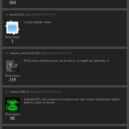
184
От:
kola95 [1|4]
| Дата 2010-07-09 20:14:17
я одну фишку знаю
Репутация
1
От:
Unicorn_neo24 [219|129]
| Дата 2010-07-08 18:53:54
Я бы тоже обновил комп, не не могу, по такой же причине =(
Репутация
219
От:
Flatterer [98|72]
| Дата 2010-07-04 13:56:16
darkside267, всё уперается в деньги вот мне лично проблемно найти
работу даже за гроши
Репутация
98