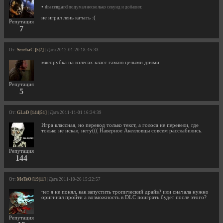
•
dracengard
подумал несколько секунд и добавил:
не играл лень качать :(
Репутация
7
От:
SerehaC [5|7]
| Дата 2012-01-20 18:45:33
мясорубка на колесах класс гамаю целыми днями
Репутация
5
От:
GLaD [144|51]
| Дата 2011-11-01 16:24:39
Игра классная, но перевод только текст, а голоса не перевели, где
только не искал, нету((( Наверное Акелловцы совсем расслабились.
Репутация
144
От:
MeTeO [19|11]
| Дата 2011-10-26 15:22:57
чет я не понял, как запустить тропический драйв? или сначала нужно
оригинал пройти а возможность в DLC поиграть будет после этого?
Репутация