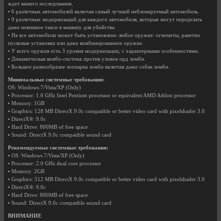
ждет вашего исследования.
• 6 различных автомобилей включая самый лучший неблокируемый автомобиль.
• 9 различных модернизаций для каждого автомобиля, которые могут переделать
даже невинное такси в машину для убийства.
• На все автомобили может быть установлено любое оружие: огнеметы, ракетно
пусковые установки или даже комбинированное оружие.
• У всего оружия есть 3 уровня модернизации, с характерными особенностями.
• Динамическая комбо-система против уловок орд зомби.
• Большое разнообразие зоопарка зомби включая даже собак зомби.
Минимальные системные требования:
OS: Windows 7/Vista/XP (Only)
• Processor: 1.6 GHz Intel Pentium processor or equivalent AMD Athlon processor
• Memory: 1GB
• Graphics: 128 MB DirectX 9.0c compatible or better video card with pixelshader 3.0
• DirectX®: 9.0c
• Hard Drive: 800MB of free space
• Sound: DirectX 9.0c compatible sound card
Рекомендуемые системные требования:
• OS: Windows 7/Vista/XP (Only)
• Processor: 2.0 GHz dual core processor
• Memory: 2GB
• Graphics: 512 MB DirectX 9.0c compatible or better video card with pixelshader 3.0
• DirectX®: 9.0c
• Hard Drive: 800MB of free space
• Sound: DirectX 9.0c compatible sound card
ВНИМАНИЕ