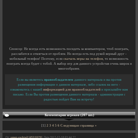
Спонсор: Не всегда есть возможность посидеть за компьютером, чтоб поиграть,
расслабится и отвлечься от проблем. Но всегда есть под рукой верный друг -
мобильный телефон! Поэтому, если
скачать игры нa телефон
, то возможность
поиграть всегда будет с тобой. А выбор игр для данного устройстав очень широк и
многообразен.
Если вы являетесь
правообладателем
данного материала и вы против
размещения информации о данном материале, либо ссылок на него -
ознакомьтесь с нашей
информацией для правообладателей
и присылайте нам
письмо. Если Вы против размещения данного материала - администрация с
радостью пойдет Вам на встречу!
Комментарии игроков (207 шт.)
[1]
2
3
4
5
6
Следующая страница »
От:
super-cocktail [493|1829]
| Дата 2012-12-18 03:44:22