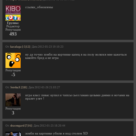
ссылки_обновлены
Группа:
Редактор
Репутация
493
От:
kacalaga [-5|12]
| Дата 2012-05-23 19:10:23
ну да точно зомби на кортинке капец я на полу волялся мне кажеться
какойто бред а не игра
Репутация
-5
От:
SerehaX [3|0]
| Дата 2012-01-26 21:03:27
игра класс пивас купил и чипсы сьел гамаю целыми днями и ночами на
пралет улет !
Репутация
3
От:
dracengard [7|16]
| Дата 2012-01-25 18:20:44
зомби на картинке убили я под столом XD