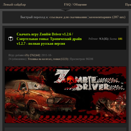
Левый сайдбар
FAQ / Общение
Пра
Описание игры, скриншоты, видео
Быстрый переход к:
ссылкам для скачивания
|
комментариям (207 шт.)
Скачать игру Zombie Driver v1.2.6 /
Смертельная гонка: Тропический драйв
Рейтинг:
9.3 (35)
| Баллы:
101
v1.2.7 - полная русская версия
Игру добавил
iXy [762|44]
| 2011-10-
24 (обновлено) |
Техника на колесах, гонки (1223)
| Просмотров: 96598