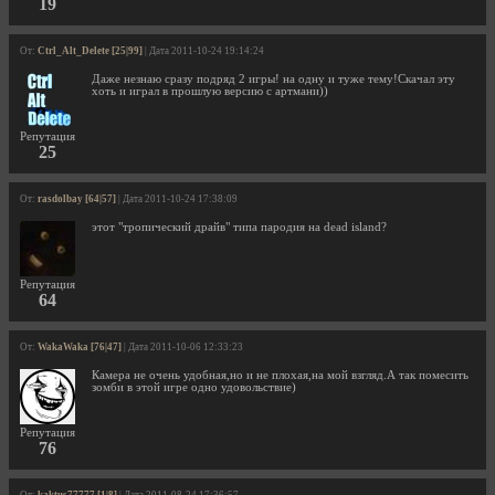
19
От:
Ctrl_Alt_Delete [25|99]
| Дата 2011-10-24 19:14:24
Даже незнаю сразу подряд 2 игры! на одну и туже тему!Скачал эту
хоть и играл в прошлую версию с артмани))
Репутация
25
От:
rasdolbay [64|57]
| Дата 2011-10-24 17:38:09
этот "тропический драйв" типа пародия на dead island?
Репутация
64
От:
WakaWaka [76|47]
| Дата 2011-10-06 12:33:23
Камера не очень удобная,но и не плохая,на мой взгляд.А так помесить
зомби в этой игре одно удовольствие)
Репутация
76