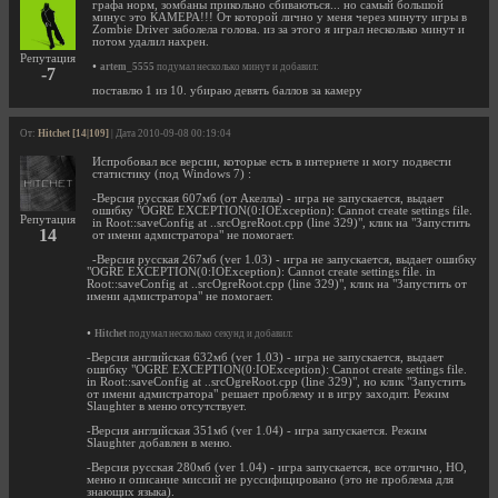
графа норм, зомбаны прикольно сбиваються... но самый большой
минус это КАМЕРА!!! От которой лично у меня через минуту игры в
Zombie Driver заболела голова. из за этого я играл несколько минут и
потом удалил нахрен.
Репутация
•
artem_5555
подумал несколько минут и добавил:
-7
поставлю 1 из 10. убираю девять баллов за камеру
От:
Hitchet [14|109]
| Дата 2010-09-08 00:19:04
Испробовал все версии, которые есть в интернете и могу подвести
статистику (под Windows 7) :
-Версия русская 607мб (от Акеллы) - игра не запускается, выдает
ошибку "OGRE EXCEPTION(0:IOException): Cannot create settings file.
Репутация
in Root::saveConfig at ..srcOgreRoot.cpp (line 329)", клик на "Запустить
14
от имени адмистратора" не помогает.
-Версия русская 267мб (ver 1.03) - игра не запускается, выдает ошибку
"OGRE EXCEPTION(0:IOException): Cannot create settings file. in
Root::saveConfig at ..srcOgreRoot.cpp (line 329)", клик на "Запустить от
имени адмистратора" не помогает.
•
Hitchet
подумал несколько секунд и добавил:
-Версия английская 632мб (ver 1.03) - игра не запускается, выдает
ошибку "OGRE EXCEPTION(0:IOException): Cannot create settings file.
in Root::saveConfig at ..srcOgreRoot.cpp (line 329)", но клик "Запустить
от имени адмистратора" решает проблему и в игру заходит. Режим
Slaughter в меню отсутствует.
-Версия английская 351мб (ver 1.04) - игра запускается. Режим
Slaughter добавлен в меню.
-Версия русская 280мб (ver 1.04) - игра запускается, все отлично, НО,
меню и описание миссий не руссифицировано (это не проблема для
знающих языка).