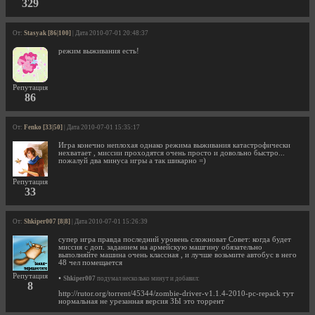
329
От:
Stasyak [86|100]
| Дата 2010-07-01 20:48:37
режим выживания есть!
Репутация
86
От:
Fenko [33|50]
| Дата 2010-07-01 15:35:17
Игра конечно неплохая однако режима выживания катастрофически
нехватает , миссии проходятся очень просто и довольно быстро...
пожалуй два минуса игры а так шикарно =)
Репутация
33
От:
Shkiper007 [8|8]
| Дата 2010-07-01 15:26:39
супер игра правда последний уровень сложноват Совет: когда будет
миссия с доп. заданием на армейскую машгину обязательно
выполняйте машина очень классная , и лучше возьмите автобус в него
48 чел помещается
Репутация
•
Shkiper007
подумал несколько минут и добавил:
8
http://rutor.org/torrent/45344/zombie-driver-v1.1.4-2010-pc-repack тут
нормальная не урезанная версия ЗЫ это торрент