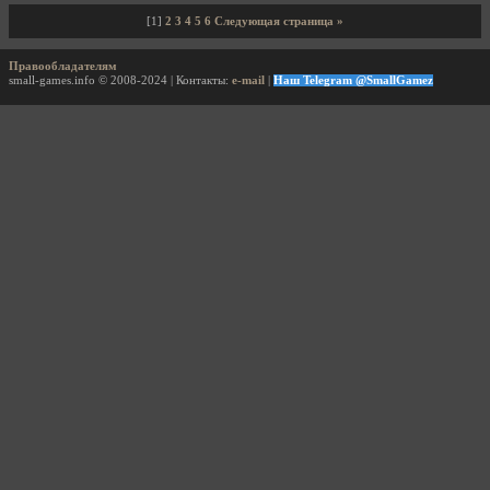
[1]
2
3
4
5
6
Следующая страница »
Правообладателям
small-games.info © 2008-2024 | Контакты:
e-mail
|
Наш Telegram @SmallGamez