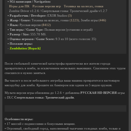
• SGi навигация / Navigation:
Игры для ПК
Русские версии игр
Техника на колесах, гонки
Zombie Driver v1.2.6 / Смертельная гонка: Тропический драйв v1.2.7
• Разработчик / Developer:
EXOR Studios
(3)
• Жанр / Genre:
Техника на колесах, гонки
(1223)
; Зомби игры
(446)
• Язык:
Русская версия
(8412)
• Тип игры / Game Type:
Полная версия (установи и играй)
• Размер / Size:
555.70 Мб.
• Оценка игроков / Game Score:
9.3
из
10
(всего голосов:
35
)
• Похожие игры:
-
Zombilution [Repack]
После глобальной химической катастрофы практически все жители города
превратились в зомби, за исключением нескольких выживших. Спасением этих чудом
спасшихся и нужно заняться.
Вы таксист и после небольшого апгрейда ваша машина превратится в настоящую
мясорубку для зомби. Крошите их бампером или одним из 5 видов оружия.
Мульти-версия игры обновлена до 1.2.6 + добавлена
РУССКАЯ HD ВЕРСИЯ
игры
с DLC
Смертельная гонка: Тропический драйв
.
Особенности игры:
• 17 миссий с подмиссиями и бонусными вещами.
• Огромный, свободный город, наполненный тысячами голодных зомби, только и