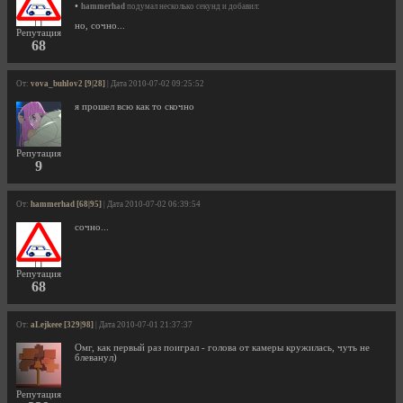
•
hammerhad
подумал несколько секунд и добавил:
но, сочно...
Репутация
68
От:
vova_buhlov2 [9|28]
| Дата 2010-07-02 09:25:52
я прошел всю как то скочно
Репутация
9
От:
hammerhad [68|95]
| Дата 2010-07-02 06:39:54
сочно...
Репутация
68
От:
aLejkeee [329|98]
| Дата 2010-07-01 21:37:37
Омг, как первый раз поиграл - голова от камеры кружилась, чуть не
блеванул)
Репутация