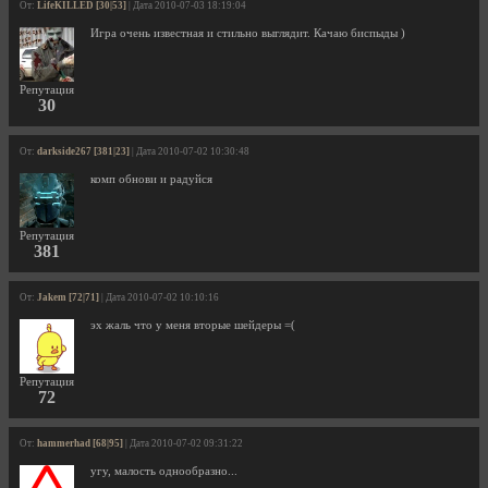
От:
LifeKILLED [30|53]
| Дата 2010-07-03 18:19:04
Игра очень известная и стильно выглядит. Качаю биспыды )
Репутация
30
От:
darkside267 [381|23]
| Дата 2010-07-02 10:30:48
комп обнови и радуйся
Репутация
381
От:
Jakem [72|71]
| Дата 2010-07-02 10:10:16
эх жаль что у меня вторые шейдеры =(
Репутация
72
От:
hammerhad [68|95]
| Дата 2010-07-02 09:31:22
угу, малость однообразно...