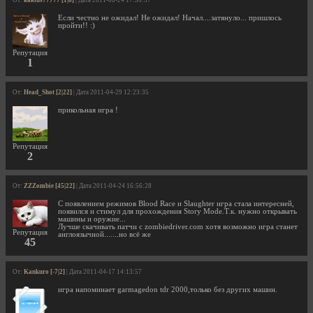
От:
kaktus77777 [1|8]
| Дата 2011-08-24 17:36:57
Если честно не ожидал! Не ожидал! Начал....затянуло... пришлось
пройти!! :)
Репутация
1
От:
Head_Shot [2|22]
| Дата 2011-04-29 12:23:35
прикольная игра !
Репутация
2
От:
ZZZombie [45|22]
| Дата 2011-04-24 16:56:28
C появлением режимов Blood Race и Slaughter игра стала интересней,
появился и стимул для прохождения Story Mode.Т.к. нужно открывать
машины и оружие...
Лучше скачивать патчи с zombiedriver.com хотя возможно игра станет
Репутация
англоязычной.......но всё же
45
От:
Kankuro [-7|2]
| Дата 2011-04-17 14:13:57
игра напоминает garmagedon tdr 2000,только без других машин.