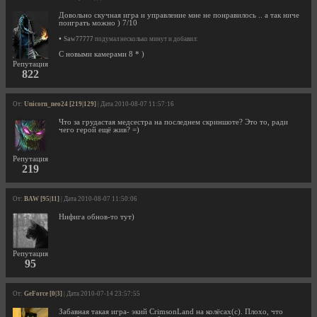
Довольно скучная игра и управление мне не понравилось .. а так ниче
поиграть можно ) 7/10
•
Saw77777
подумал несколько минут и добавил:
С новыми камерами 8 * )
Репутация
822
От:
Unicorn_neo24 [219|129]
| Дата 2010-08-07 11:57:16
Что за грудастая медсестра на последнем скриншоте? Это то, ради
чего герой ещё жив? =)
Репутация
219
От:
BAW [95|11]
| Дата 2010-08-07 11:50:06
Нифига обнов-то тут)
Репутация
95
От:
GeForce [0|3]
| Дата 2010-07-14 23:57:55
Забавная такая игра- экий CrimsonLand на колёсах(с). Плохо, что