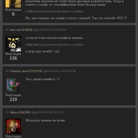
подобные проекты не хотят брать крупные разработчики, тогда и
сюжет, и графа со спецэффектами были бы куда выше.
Репутация
•
GeForce
подумал несколько минут и добавил:
0
Но, как говорят- на халяву и уксус сладкий. Так что спасибо SGI !!!
От:
fazi-vazi [156|93]
| Дата 2010-07-14 10:38:04
хэлоуин блин начался конфета пряник...
•
fazi-vazi
подумал несколько минут и добавил:
и игра про зомби! =)))
Репутация
156
От:
Unicorn_neo24 [219|129]
| Дата 2010-07-14 09:53:46
Ага, держи канфету =)
Репутация
219
От:
Batya [184|106]
| Дата 2010-07-09 20:31:14
Молодец, пряник на полке
Репутация