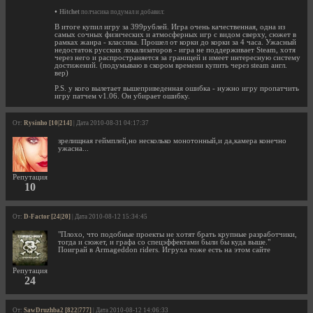
•
Hitchet
полчасика подумал и добавил:
В итоге купил игру за 399рублей. Игра очень качественная, одна из
самых сочных физических и атмосферных игр с видом сверху, сюжет в
рамках жанра - классика. Прошел от корки до корки за 4 часа. Ужасный
недостаток русских локализаторов - игра не поддерживает Steam, хотя
через него и распространяется за границей и имеет интересную систему
достижений. (подумываю в скором времени купить через steam англ.
вер)
P.S. у кого вылетает вышеприведенная ошибка - нужно игру пропатчить
игру патчем v1.06. Он убирает ошибку.
От:
Rysinho [10|214]
| Дата 2010-08-31 04:17:37
зрелищная геймплей,но несколько монотонный,и да,камера конечно
ужасна...
Репутация
10
От:
D-Factor [24|20]
| Дата 2010-08-12 15:34:45
"Плохо, что подобные проекты не хотят брать крупные разработчики,
тогда и сюжет, и графа со спецэффектами были бы куда выше."
Поиграй в Armageddon riders. Игруха тоже есть на этом сайте
Репутация
24
От:
SawDruzhba2 [822|777]
| Дата 2010-08-12 14:06:33