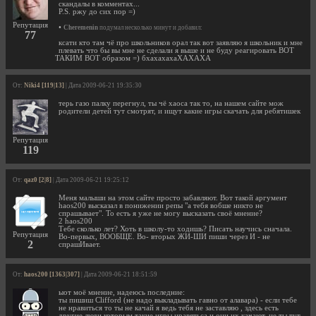
скандалы в комментах...
P.S. ржу до сих пор =)
Репутация
•
Cheremenin
подумал несколько минут и добавил:
77
ксати кто там чё про школьников орал так вот заявляю я школьник и мне
плевать что бы вы мне не сделали я выше и не буду реагировать ВОТ
ТАКИМ ВОТ образом =) бхахахахаХАХАХА
От:
Niki4 [119|13]
| Дата 2009-06-21 19:35:30
терь газо палку перегнул, ты чё хаоса так то, на нашем сайте мож
родители детей тут смотрят, и ищут какие игры скачать для ребятишек
Репутация
119
От:
qaz0 [2|8]
| Дата 2009-06-21 19:25:12
Меня малыши на этом сайте просто забавляют. Вот такой аргумент
haos200 высказал в понижении репы "а тебя вобше никто не
спрашывает". То есть я уже не могу высказать своё мнение?
2 haos200
Тебе сколько лет? Хоть в школу-то ходишь? Писать научись сначала.
Репутация
Во-первых, ВООБЩЕ. Во- вторых ЖИ-ШИ пиши через И - не
2
спрашИвает.
От:
haos200 [1363|307]
| Дата 2009-06-21 18:51:59
ыот моё мнение, надеюсь последние:
ты пишиш Clifford (не надо выкладывать гавно от алавара) - если тебе
не нравиться то ты не качай я ведь тебя не заставляю , здесь есть
другие люди которым такие игры нравятьса и они их качают, не ты тут