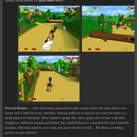
Добро пожаловать в
Страусиные бега!
.
Ostrich Runner
– is the fascinating animated arcade racing where the main heroes are
funny and a little bit crazy ostriches. Among millions of stars in our universe there is a
small planet of Ostriches. They leaded a steady life, they spent a lot of time with their
neighbors, different animals and birds; they settled down to a married life and raised the
families. Ostriches tried to save calm and peace in their world… But there is nothing
perfect in our universe.