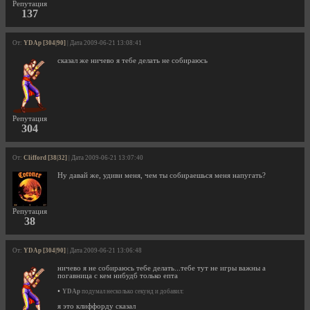
Репутация
137
От:
YDAp [304|90]
| Дата 2009-06-21 13:08:41
сказал же ничево я тебе делать не собираюсь
Репутация
304
От:
Clifford [38|32]
| Дата 2009-06-21 13:07:40
Ну давай же, удиви меня, чем ты собираешься меня напугать?
Репутация
38
От:
YDAp [304|90]
| Дата 2009-06-21 13:06:48
ничево я не собираюсь тебе делать...тебе тут не игры важны а
погавница с кем нибудб только епта
•
YDAp
подумал несколько секунд и добавил:
я это клиффорду сказал