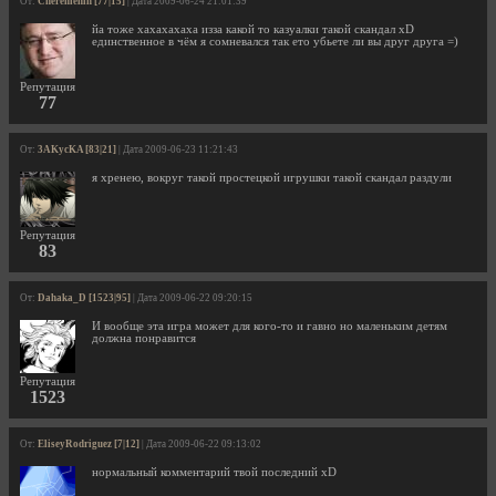
От:
Cheremenin [77|15]
| Дата 2009-06-24 21:01:39
йа тоже хахахахаха изза какой то казуалки такой скандал xD
единственное в чём я сомневался так ето убьете ли вы друг друга =)
Репутация
77
От:
3AKycKA [83|21]
| Дата 2009-06-23 11:21:43
я хренею, вокруг такой простецкой игрушки такой скандал раздули
Репутация
83
От:
Dahaka_D [1523|95]
| Дата 2009-06-22 09:20:15
И вообще эта игра может для кого-то и гавно но маленьким детям
должна понравится
Репутация
1523
От:
EliseyRodriguez [7|12]
| Дата 2009-06-22 09:13:02
нормальный комментарий твой последний xD