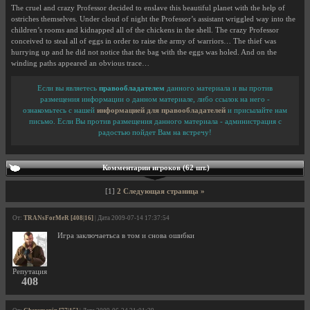
The cruel and crazy Professor decided to enslave this beautiful planet with the help of
ostriches themselves. Under cloud of night the Professor’s assistant wriggled way into the
children’s rooms and kidnapped all of the chickens in the shell. The crazy Professor
conceived to steal all of eggs in order to raise the army of warriors… The thief was
hurrying up and he did not notice that the bag with the eggs was holed. And on the
winding paths appeared an obvious trace…
Если вы являетесь
правообладателем
данного материала и вы против
размещения информации о данном материале, либо ссылок на него -
ознакомьтесь с нашей
информацией для правообладателей
и присылайте нам
письмо. Если Вы против размещения данного материала - администрация с
радостью пойдет Вам на встречу!
Комментарии игроков (62 шт.)
[1]
2
Следующая страница »
От:
TRANsForMeR [408|16]
| Дата 2009-07-14 17:37:54
Игра заключаетьса в том и снова ошибки
Репутация
408