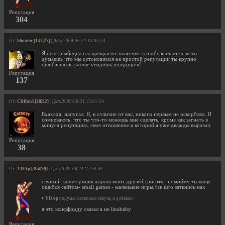
Репутация
304
От:
Shooter [137|27]
| Дата 2009-06-21 13:05:24
Я не от имбецил и я прекрасно знаю что это обозначает если ты
думаешь что мы остоновимся на простой репутации ты крупно
ошибаешься ты ешё увидишь полудурок!
Репутация
137
От:
Clifford [38|32]
| Дата 2009-06-21 13:01:24
Бхахаха, напугал. Я, в отличие от вас, никого первым не оскорблял. И
сомневаюсь, что ты что-то можешь мне сделать, кроме как загнать в
минуса репутацию, свое отношение к которой я уже дважды выразил.
Репутация
38
От:
YDAp [304|90]
| Дата 2009-06-21 12:59:00
слушай ты мля умник хорош моих друзей трогать...помойму ты ваще
ошибся сайтом- small games - маленькие игры,так што заткнись нах
•
YDAp
подумал несколько секунд и добавил:
я это клиффорду сказал а не linababy
Репутация