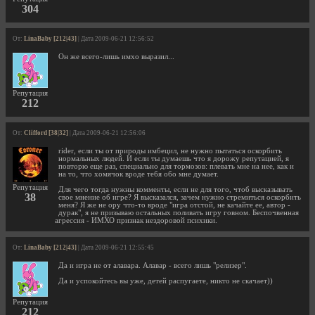
304
От:
LinaBaby [212|43]
| Дата 2009-06-21 12:56:52
Он же всего-лишь имхо выразил...
Репутация
212
От:
Clifford [38|32]
| Дата 2009-06-21 12:56:06
rider, если ты от природы имбецил, не нужно пытаться оскорбить
нормальных людей. И если ты думаешь что я дорожу репутацией, я
повторю еще раз, специально для тормозов: плевать мне на нее, как и
на то, что хомячок вроде тебя обо мне думает.
Репутация
Для чего тогда нужны комменты, если не для того, чтоб высказывать
38
свое мнение об игре? Я высказался, зачем нужно стремиться оскорбить
меня? Я же не ору что-то вроде "игра отстой, не качайте ее, автор -
дурак", я не призываю остальных поливать игру говном. Беспочвенная
агрессия - ИМХО признак нездоровой психики.
От:
LinaBaby [212|43]
| Дата 2009-06-21 12:55:45
Да и игра не от алавара. Алавар - всего лишь "релизер".
Да и успокойтесь вы уже, детей распугаете, никто не скачает))
Репутация
212