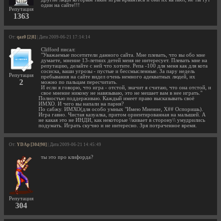
один на сайте!!!
Репутация
1363
От:
qaz0 [2|8]
| Дата 2009-06-21 17:14:14
Clifford писал:
"Уважаемые посетители данного сайта. Мне плевать, что вы обо мне
думаете, мнение 13-летних детей меня не интересует. Плевать мне на
репутацию, делайте с ней что хотите. Репа -100 для меня как для кота
сосиска, ваши угрозы - пустые и бессмысленные. За пару недель
Репутация
пребывания на сайте видел очень немного адекватных людей, их
2
можно по пальцам пересчитать.
И если я говорю, что игра - отстой, значит я считаю, что она отстой, и
свое мнение никому не навязываю, это не мешает вам в нее играть."
Полностью поддерживаю. Каждый имеет право высказывать своё
ИМХО. И чего вы напали на парня?
По сабжу. ИМХО(для особо умных "Имею Мнение, Х## Оспоришь).
Игра гавно. Чистая казуалка, притом ориентированная на малышей. А
не какая это не ИНДИ, как некоторые \\кивает в сторону\\ умудрились
подумать. Играть скучно и не интересно. Зря потраченное время.
От:
YDAp [304|90]
| Дата 2009-06-21 14:45:49
ты это про клифорда?
Репутация
304