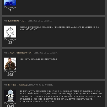
Репутация
7
От:
Kolontai93 [42|27]
| Дата 2009-06-22 09:10:13
вывод: исписали 3 страници, ни одного нормального коментария по
теме xD xD xD
Репутация
42
От:
TRANsForMeR [408|16]
| Дата 2009-06-22 07:55:41
кто-нить оставьте коммент в faq
Репутация
408
От:
haos200 [1363|307]
| Дата 2009-06-22 07:41:12
то почему ты меня просиш чтоб я не закидал гавно от алавара , я что
только тебе здесь закидаю , здесь много людей и кому что нравится тот
и качает, а то нашёлся здесь умник "пожалуйста не надо закидать гавно
от алавара"-тебе не нравится то ни качай, другие качать будут,
которым нравятся такие игры.
Репутация
1363