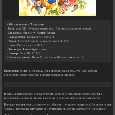
• SGi навигация / Navigation:
Игры для ПК
Русские версии игр
Техника на колесах, гонки
Страусиные бега v1.0 / Ostrich Runner
• Разработчик / Developer:
Geleos
(1)
• Жанр / Genre:
Техника на колесах, гонки
(1223)
• Язык:
Русская версия
(8413)
• Тип игры / Game Type:
Триал
• Размер / Size:
106.80 Мб.
• Оценка игроков / Game Score:
9.4
из
10
(всего голосов:
15
)
Интересные гонки на страусах. Игра заключаетьса в том, что надо собрать
определёное количество яиц и дойти первым до финиша.
В вашем распоряжении разные страусы: один одел пиратскую шляпу, другой в
колониальном прикиде, третий в шапочке и валенках или медицинской форме.
Выглядят птички очень симпотично, а бегают - ну просто загляденье! Во время гонки
"болиды" постоянно спотыкаются и кувыркаются. Всё это выглядит очень забавно.