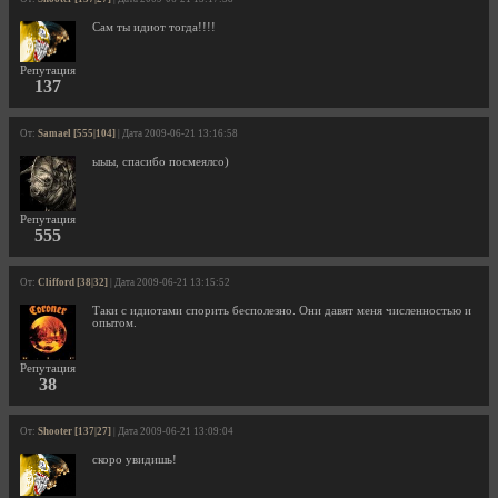
Сам ты идиот тогда!!!!
Репутация
137
От:
Samael [555|104]
| Дата 2009-06-21 13:16:58
ыыы, спасибо посмеялсо)
Репутация
555
От:
Clifford [38|32]
| Дата 2009-06-21 13:15:52
Таки с идиотами спорить бесполезно. Они давят меня численностью и
опытом.
Репутация
38
От:
Shooter [137|27]
| Дата 2009-06-21 13:09:04
скоро увидишь!