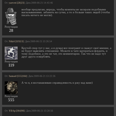
От:
yaevrei [28|23]
| Дата 2009-06-21 14:43:46
вообще предлагаю, впредь, чтобы коменты не засирали подобными
высказываниями. забанить на сутки, а то и больше таких людей (чтобы
писать ничего не могли).
Репутация
28
От:
Niki4 [119|13]
| Дата 2009-06-21 13:26:54
Крутой спор тут у нас, а я думал все поиграют и скажут своё мнение, а
не будут выяснять отношение. Можете в чате материться флудить, и
тому подобное, а это не чат, это комментарии. Так что не надо тут
друг друга оскорблять.
Репутация
119
От:
Samael [555|104]
| Дата 2009-06-21 13:22:26
А чо я, я востанавливаю справидлевость и ржу над ваме)
Репутация
555
От:
YDAp [304|90]
| Дата 2009-06-21 13:20:56