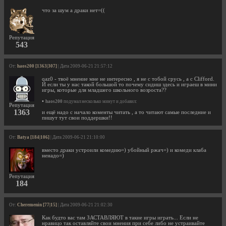
что за шум а драки нет=((
Репутация
543
От:
haos200 [1363|307]
| Дата 2009-06-21 21:57:12
qaz0 - твоё мнение мне не интересно , я не с тобой срусь , а с Clifford.
И если ты у нас такой большой то почему сидиш здесь и играеш в мини
игры, которые для младшего школьного возроста??
•
haos200
подумал несколько минут и добавил:
Репутация
1363
и ещё надо с начало коменты читать , а то читают самые последние и
пишут тут свои поддершки!!
От:
Batya [184|106]
| Дата 2009-06-21 21:10:00
вместо драки устроили комедию=) убойный ржач=) и комеди клаба
ненадо=)
Репутация
184
От:
Cheremenin [77|15]
| Дата 2009-06-21 21:02:30
Как будто вас там ЗАСТАВЛЯЮТ в такие игры играть... Если не
нравицо так оставляйте свои мнения при себе либо не устраивайте