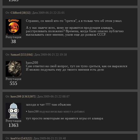
От:
Clifford [38|32]
| Дата 2009-06-21 22:25:01
Странно, со мной кто-то "срется", а я только что об этом узнал.
А у нас нынче всех, кому не нравится продукция алавара,
расстреливать положено? Времена, когда было опасно публично
высказывать свое мнение, ушли еще до развала СССР.
Репутация
38
От:
Samael [555|104]
| Дата 2009-06-21 22:19:58
haos200
Сам ответил на свой вопрос, тут он тупо среться, как он выразился
И можно подумать ему до твоего мнения есть дело
Репутация
555
От:
haos200 [1363|307]
| Дата 2009-06-21 22:08:07
заходи в чат !!!! там объясню
•
haos200
подумал несколько минут и добавил:
тут просто некоторым не нравятся игры от алавара
Репутация
1363
От:
konVict [543|22]
| Дата 2009-06-21 21:59:48