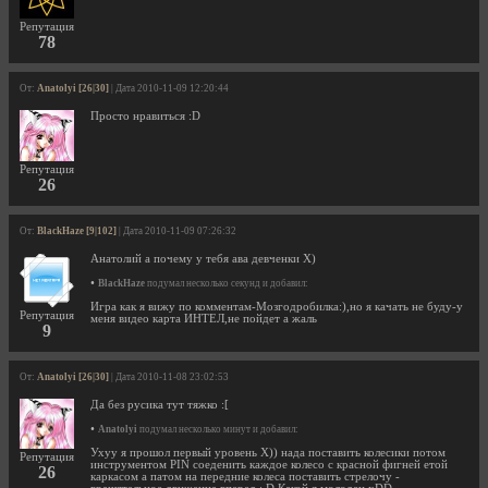
Репутация
78
От:
Anatolyi [26|30]
| Дата 2010-11-09 12:20:44
Просто нравиться :D
Репутация
26
От:
BlackHaze [9|102]
| Дата 2010-11-09 07:26:32
Анатолий а почему у тебя ава девченки Х)
•
BlackHaze
подумал несколько секунд и добавил:
Игра как я вижу по комментам-Мозгодробилка:),но я качать не буду-у
Репутация
меня видео карта ИНТЕЛ,не пойдет а жаль
9
От:
Anatolyi [26|30]
| Дата 2010-11-08 23:02:53
Да без русика тут тяжко :[
•
Anatolyi
подумал несколько минут и добавил:
Ухуу я прошол первый уровень X)) нада поставить колесики потом
Репутация
инструментом PIN соеденить каждое колесо с красной фигней етой
26
каркасом а патом на передние колеса поставить стрелочу -