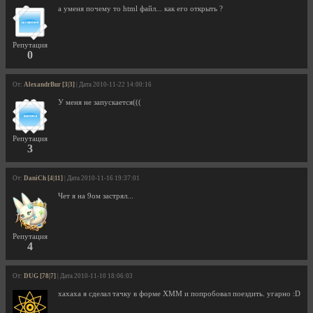
а уменя почему то html файл... как его открыть ?
Репутация
0
От:
AlexandrBur [3|3]
| Дата 2010-11-22 14:00:16
У меня не запускается(((
Репутация
3
От:
DaniCh [4|11]
| Дата 2010-11-16 19:37:01
Чет я на 9ом застрял...
Репутация
4
От:
DUG [78|7]
| Дата 2010-11-10 18:06:03
хахаха я сделал тачку в форме ХММ и попробовал поездить. угарно :D