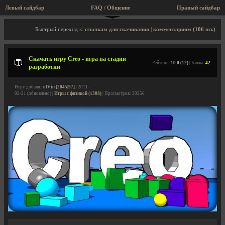
Левый сайдбар
FAQ / Общение
Правый сайдбар
Описание игры, скриншоты, видео
Быстрый переход к:
ссылкам для скачивания
|
комментариям (106 шт.)
Скачать игру Creo - игра на стадии
Рейтинг:
10.0 (12)
| Баллы:
42
разработки
Игру добавил
olVin [2045|97]
| 2011-
02-21 (обновлено) |
Игры с физикой (1308)
| Просмотров: 30256