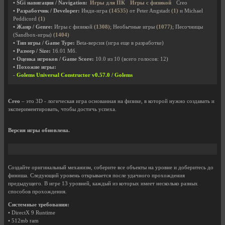
• SGi навигация / Navigation:
Игры для ПК
Игры с физикой
Creo
• Разработчик / Developer:
Инди-игра
(14535)
от Peter Angstadt
(1)
и Michael
Peddicord
(1)
• Жанр / Genre:
Игры с физикой
(1308)
; Необычные игры
(1077)
; Песочницы
(Sandbox-игры)
(1404)
• Тип игры / Game Type:
Beta-версия (игра еще в разработке)
• Размер / Size:
16.01 Мб.
• Оценка игроков / Game Score:
10.0
из
10
(всего голосов:
12
)
• Похожие игры:
-
Golems Universal Constructor v0.57.0 / Golems
Creo
– это 3D - логическая игра основанная на физике, в которой нужно создавать и
экспериментировать, чтобы достичь успеха.
Версия игры обновлена.
Создайте оригинальный механизм, соберите все объекты на уровне и доберитесь до
финиша. Следующий уровень открывается после удачного прохождения
предыдущего. В игре 13 уровней, каждый из которых имеет несколько разных
способов прохождения.
Системные требования:
• DirectX 9 Runtime
• 512mb ram