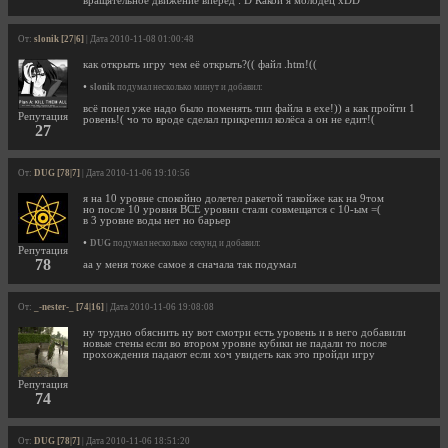
вращятельное движение вперед : D Какой я молодец xDD
От:
slonik [27|6]
| Дата 2010-11-08 01:00:48
как открыть игру чем её открыть?(( файл .htm!((
•
slonik
подумал несколько минут и добавил:
всё понел уже надо было поменять тип файла в exe!)) а как пройти 1
Репутация
ровень!( чо то вроде сделал прикрепил колёса а он не едит!(
27
От:
DUG [78|7]
| Дата 2010-11-06 19:10:56
я на 10 уровне спокойно долетел ракетой такойже как на 9том
но после 10 уровня ВСЕ уровни стали совмещатся с 10-ым =(
в 3 уровне воды нет но барьер
•
DUG
подумал несколько секунд и добавил:
Репутация
78
аа у меня тоже самое я сначала так подумал
От:
_-nester-_ [74|16]
| Дата 2010-11-06 19:08:08
ну трудно обяснить ну вот смотри есть уровень и в него добавили
новые стены если во втором уровне кубики не падали то после
прохождения падают если хоч увидеть как это пройди игру
Репутация
74
От:
DUG [78|7]
| Дата 2010-11-06 18:51:20