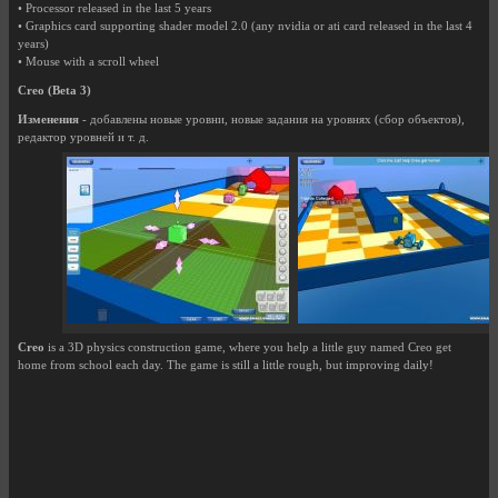
• Processor released in the last 5 years
• Graphics card supporting shader model 2.0 (any nvidia or ati card released in the last 4
years)
• Mouse with a scroll wheel
Creo (Beta 3)
Изменения
- добавлены новые уровни, новые задания на уровнях (сбор объектов),
редактор уровней и т. д.
Creo
is a 3D physics construction game, where you help a little guy named Creo get
home from school each day. The game is still a little rough, but improving daily!