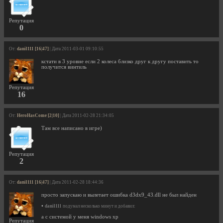
Репутация
0
От:
danil111 [16|47]
| Дата 2011-03-01 09:10:55
кстати в 3 уровне если 2 колеса близко друг к другу поставить то
получится винтиль
Репутация
16
От:
HeroHasCome [2|10]
| Дата 2011-02-28 21:34:05
Там все написано в игре)
Репутация
2
От:
danil111 [16|47]
| Дата 2011-02-28 18:44:36
просто запускаю и вылетает ошибка d3dx9_43.dll не был найден
•
danil111
подумал несколько минут и добавил:
а с системой у меня windows xp
Репутация