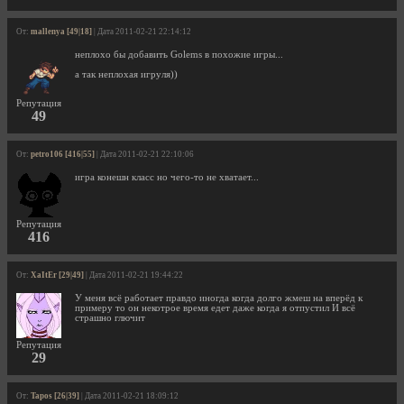
От:
mallenya [49|18]
| Дата 2011-02-21 22:14:12
неплохо бы добавить Golems в похожие игры...
а так неплохая игруля))
Репутация
49
От:
petro106 [416|55]
| Дата 2011-02-21 22:10:06
игра конешн класс но чего-то не хватает...
Репутация
416
От:
XaItEr [29|49]
| Дата 2011-02-21 19:44:22
У меня всё работает правдо иногда когда долго жмеш на вперёд к
примеру то он некотрое время едет даже когда я отпустил И всё
страшно глючит
Репутация
29
От:
Tapos [26|39]
| Дата 2011-02-21 18:09:12