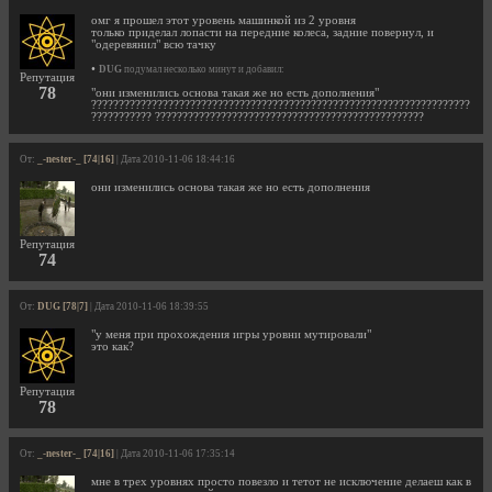
омг я прошел этот уровень машинкой из 2 уровня
только приделал лопасти на передние колеса, задние повернул, и
"одеревянил" всю тачку
•
DUG
подумал несколько минут и добавил:
Репутация
78
"они изменились основа такая же но есть дополнения"
?????????????????????????????????????????????????????????????????????
??????????? ?????????????????????????????????????????????????
От:
_-nester-_ [74|16]
| Дата 2010-11-06 18:44:16
они изменились основа такая же но есть дополнения
Репутация
74
От:
DUG [78|7]
| Дата 2010-11-06 18:39:55
"у меня при прохождения игры уровни мутировали"
это как?
Репутация
78
От:
_-nester-_ [74|16]
| Дата 2010-11-06 17:35:14
мне в трех уровнях просто повезло и тетот не исключение делаеш как в