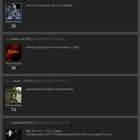
что-то похожее где-то слышал...
Репутация
26
От:
Zabber [36|101]
| Дата 2011-02-21 16:50:35
пища для grammar nazis внизу. фас)
Репутация
36
От:
_-nester-_ [74|16]
| Дата 2011-02-21 16:14:57
урааааааааа новые уровниииии
Репутация
74
От:
XaHKoKeP [90|37]
| Дата 2011-02-12 12:02:58
Вы чё туп....? О_о бррр.
Сколько вам лет? Устанавливаем DirectX последний и всё.