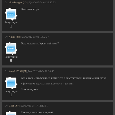
От:
vityakolegov [1|3]
| Дата 2012-04-01 22:17:33
Классная игра
Репутация
1
От:
Aquos [0|8]
| Дата 2012-02-01 15:02:27
Как управлять Крео-мобилем?
Репутация
0
От:
jenyok1999 [1|0]
| Дата 2012-01-04 20:20:43
все у кого есть блендер помогите с симулятором таракана или паука
•
jenyok1999
подумал несколько секунд и добавил:
Это не шутка
Репутация
1
От:
DS98 [0|7]
| Дата 2011-08-17 11:17:51
Почему не во весь экран?