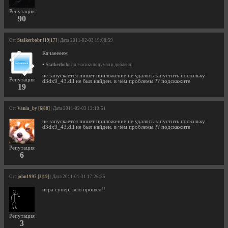
Репутация
90
От:
Stalkerbobr [19|17]
| Дата 2011-02-03 19:08:59
Качаеееем
•
Stalkerbobr
полчасика подумал и добавил:
не запускается пишет приложение не удалось запустить поскольку
Репутация
d3dx9_43.dll не был найден. в чём проблемы ?? подскажите
19
От:
Vania_by [6|88]
| Дата 2011-02-03 13:10:51
не запускается пишет приложение не удалось запустить поскольку
d3dx9_43.dll не был найден. в чём проблемы ?? подскажите
Репутация
6
От:
john1997 [3|19]
| Дата 2011-01-31 17:26:35
игра супер, всю прошел!!
Репутация
3