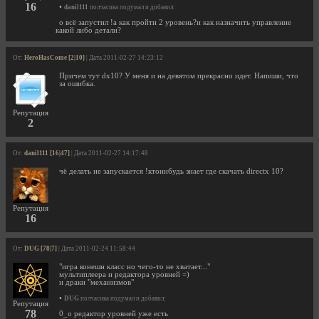
16
•
danil111
полчасика подумал и добавил:
о всё запустил !а как пройти 2 уровень?и как назначить управление
какой либо детали?
От:
HeroHasCome [2|10]
| Дата 2011-02-27 14:23:12
Причем тут dx10? У меня и на девятом прекрасно идет. Напиши, что
за ошибка.
Репутация
2
От:
danil111 [16|47]
| Дата 2011-02-27 14:17:48
чё делать не запускается !ктонибудь знает где скачать directx 10?
Репутация
16
От:
DUG [78|7]
| Дата 2011-02-24 11:58:44
"игра конешн класс но чего-то не хватает..."
мультиплеера и редактора уровней =)
и драки "механизмов"
•
DUG
полчасика подумал и добавил:
Репутация
78
0_о редактор уровней уже есть