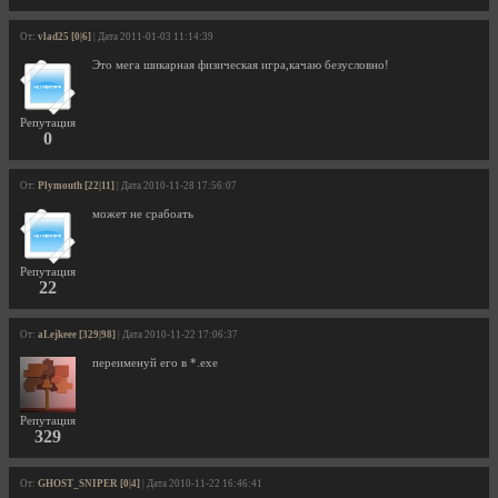
От:
vlad25 [0|6]
| Дата 2011-01-03 11:14:39
Это мега шикарная физическая игра,качаю безусловно!
Репутация
0
От:
Plymouth [22|11]
| Дата 2010-11-28 17:56:07
может не срабоать
Репутация
22
От:
aLejkeee [329|98]
| Дата 2010-11-22 17:06:37
переименуй его в *.exe
Репутация
329
От:
GHOST_SNIPER [0|4]
| Дата 2010-11-22 16:46:41