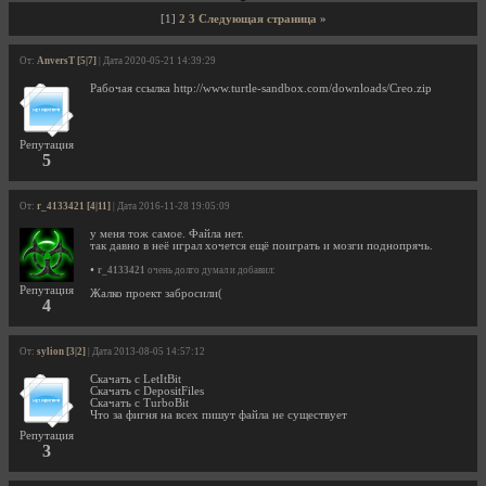
[1]
2
3
Следующая страница »
От:
AnversT [5|7]
| Дата 2020-05-21 14:39:29
Рабочая ссылка http://www.turtle-sandbox.com/downloads/Creo.zip
Репутация
5
От:
r_4133421 [4|11]
| Дата 2016-11-28 19:05:09
у меня тож самое. Файла нет.
так давно в неё играл хочется ещё поиграть и мозги поднопрячь.
•
r_4133421
очень долго думал и добавил:
Репутация
Жалко проект забросили(
4
От:
sylion [3|2]
| Дата 2013-08-05 14:57:12
Скачать с LetItBit
Скачать с DepositFiles
Скачать с TurboBit
Что за фигня на всех пишут файла не существует
Репутация
3