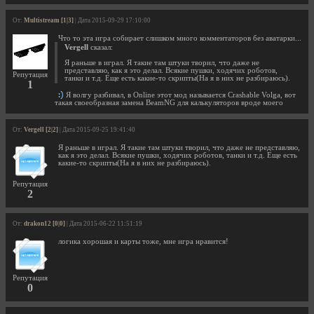
От:
Multistream [1|3]
| Дата 2015-09-29 17:10:00
Что то эта игра собирает слишком много комментаторов без аватарки...
Vergell
сказал:
Я раньше в играл. Я такие там штуки творил, что даже не
представляю, как я это делал. Всякие пушки, ходячих роботов,
Репутация
танки и т.д. Еще есть какие-то скрипты(На я в них не разбираюсь).
1
Я волгу разбивал, в Online этот мод называется Crashable Volga, вот
такая своеобразная замена BeamNG для калькуляторов вроде моего
От:
Vergell [2|2]
| Дата 2015-09-25 19:41:40
Я раньше в играл. Я такие там штуки творил, что даже не представляю,
как я это делал. Всякие пушки, ходячих роботов, танки и т.д. Еще есть
какие-то скрипты(На я в них не разбираюсь).
Репутация
2
От:
drakon12 [0|0]
| Дата 2015-06-22 11:51:19
логика хорошая и карты тоже, мне игра нравится!
Репутация
0