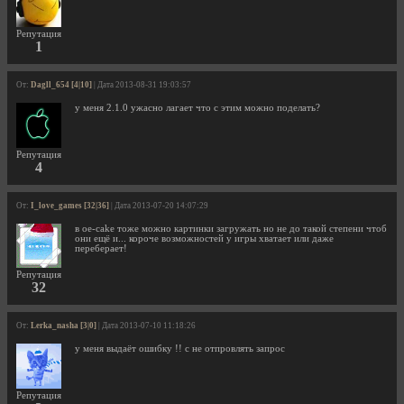
Репутация
1
От:
Dagll_654 [4|10]
| Дата 2013-08-31 19:03:57
у меня 2.1.0 ужасно лагает что с этим можно поделать?
Репутация
4
От:
I_love_games [32|36]
| Дата 2013-07-20 14:07:29
в oe-cake тоже можно картинки загружать но не до такой степени чтоб
они ещё и... короче возможностей у игры хватает или даже
переберает!
Репутация
32
От:
Lerka_nasha [3|0]
| Дата 2013-07-10 11:18:26
у меня выдаёт ошибку !! с не отпровлять запрос
Репутация