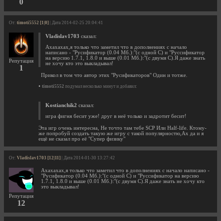
0
От:
timoti5552 [1|0]
| Дата 2014-02-25 20:04:41
Vladislav1703
сказал:
Ахахахах,я только что заметил что в дополнениях с начало
написано - "Русификатор (0.04 Мб.):"(с одной С) и "Руссификатор
на версию 1.7.1, 1.8.0 и выше (0.01 Мб.):"(с двумя С).Я даже знать
Репутация
не хочу кто это выкладывал!
1
Прикол в том что автор этих "Русификаторов" Один и тотже.
•
timoti5552
подумал несколько минут и добавил:
Kostianchik2
сказал:
игра фигня бесит уже! друг в неё только и задротит бесит!
Эта игр очень интересна, Не точто там тебе SCP Или Half-life. Ктому-
же попробуй создать такую же игру с такой популярностю,Ах да и я
ещё не сказал про её "Супер физику"
От:
Vladislav1703 [12|11]
| Дата 2014-01-30 13:27:42
Ахахахах,я только что заметил что в дополнениях с начало написано -
"Русификатор (0.04 Мб.):"(с одной С) и "Руссификатор на версию
1.7.1, 1.8.0 и выше (0.01 Мб.):"(с двумя С).Я даже знать не хочу кто
это выкладывал!
Репутация
12