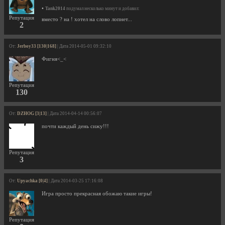
•
Tank2014
подумал несколько минут и добавил:
Репутация
вместо ? на ! хотел на слово лопнет...
2
От:
Jerboy33 [130|168]
| Дата 2014-05-01 09:32:10
Фигня<_<
Репутация
130
От:
DZHOG [3|13]
| Дата 2014-04-14 00:56:07
почти каждый день сижу!!!
Репутация
3
От:
Upyachka [0|4]
| Дата 2014-03-25 17:16:08
Игра просто прекрасная обожаю такие игры!
Репутация