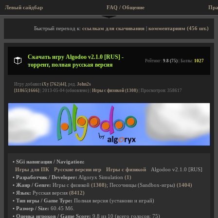
Левый сайдбар
FAQ / Общение
Пра
Описание игры, торрент, скриншоты, видео
Быстрый переход к:
ссылкам для скачивания
|
комментариям (456 шт.)
Скачать игру Algodoo v2.1.0 [RUS] -
Рейтинг:
9.8 (75)
| Баллы:
1027
торрент, полная русская версия
Игру добавил
iXy [762|44]
, ред.
John2s
[11865|1666]
| 2013-05-04 (обновлено) |
Игры с физикой (1308)
| Просмотров: 358617
• SGi навигация / Navigation:
Игры для ПК
Русские версии игр
Игры с физикой
Algodoo v2.1.0 [RUS]
• Разработчик / Developer:
Algoryx Simulation
(1)
• Жанр / Genre:
Игры с физикой
(1308)
; Песочницы (Sandbox-игры)
(1404)
• Язык:
Русская версия
(8412)
• Тип игры / Game Type:
Полная версия (установи и играй)
• Размер / Size:
60.45 Мб.
• Оценка игроков / Game Score:
9.8
из
10
(всего голосов:
75
)