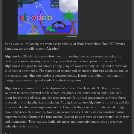
Long awaited, following the immense popularity of Emil Ernerfeldt's Phun 2D Physics
Sandbox, we proudly present
Algodoo
!
Algodoo
is a 2D-simulation environment for creating interactive scenes in a playful,
cartoony manner, making use of the physics that we use to explain our real world.
Algodoo
is designed to encourage young people’s own creativity, ability and motivation
to construct knowledge. The synergy of science and art makes
Algodoo
as educational as
it is entertaining.
Algodoo
applies a constructionistic learning paradigm - learning by
designing, constructing and exploring physical systems.
Algodoo
is optimized for the Intel-powered convertible classmate PC. It utilizes the
webcam to create physical models from live photos, the touch screen and digital pen
input for drawing objects, and the accelerometer for virtual experiments and very direct
interaction with the physical simulation. Young kids can use
Algodoo
for drawing and the
physics make their drawings come to life. From this they can learn fundamental things
about physics such as motion, forces, mass and density. Older kids can construct virtual
experiments that illustrate the fundamental laws of physics such as conservation of energy
and momentum. They can also build advanced and innovative machines or create an
animation to tell a story.