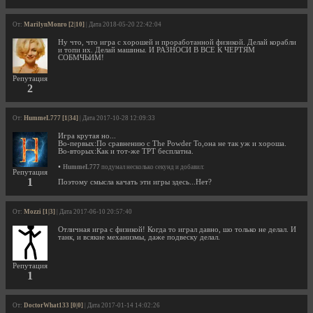
От:
MarilynMonro [2|10]
| Дата 2018-05-20 22:42:04
Ну что, что игра с хорошей и проработанной физикой. Делай корабли
и топи их. Делай машины. И РАЗНОСИ В ВСЕ К ЧЕРТЯМ
СОБМЧЬИМ!
Репутация
2
От:
HummeL777 [1|34]
| Дата 2017-10-28 12:09:33
Игра крутая но...
Во-первых:По сравнению с The Powder To,она не так уж и хороша.
Во-вторых:Как и тот-же TPT бесплатна.
•
HummeL777
подумал несколько секунд и добавил:
Репутация
1
Поэтому смысла качать эти игры здесь...Нет?
От:
Mozzi [1|3]
| Дата 2017-06-10 20:57:40
Отличная игра с физикой! Когда то играл давно, шо только не делал. И
танк, и всякие механизмы, даже подвеску делал.
Репутация
1
От:
DoctorWhat133 [0|0]
| Дата 2017-01-14 14:02:26