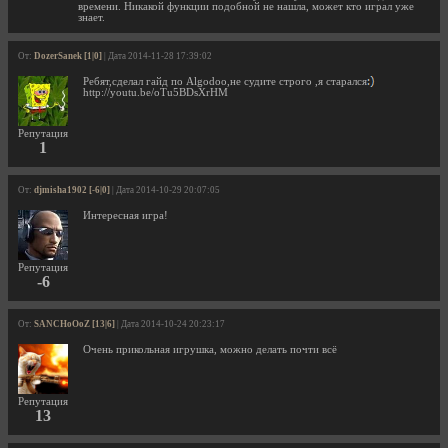
времени. Никакой функции подобной не нашла, может кто играл уже
знает.
От:
DozerSanek [1|0]
| Дата 2014-11-28 17:39:02
Ребят,сделал гайд по Algodoo,не судите строго ,я старался
http://youtu.be/oTu5BDsXrHM
Репутация
1
От:
djmisha1902 [-6|0]
| Дата 2014-10-29 20:07:05
Интересная игра!
Репутация
-6
От:
SANCHoOoZ [13|6]
| Дата 2014-10-24 20:23:17
Очень прикольная игрушка, можно делать почти всё
Репутация
13