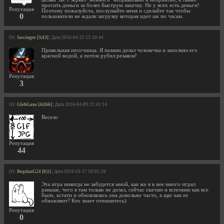
просить деньги за более быструю закачку. Не у всех есть деньги!
Репутация
Поэтому пожалуйста, послушайте меня и сделайте так чтобы
0
пользователи не ждали загрузку которая идет аж по часам.
От:
Sawinger [3|43]
| Дата 2016-04-25 13:10:44
Прикольная песочница. Я помню делал человечка и заполнял его
красной водой, а потом рубил резаком!
Репутация
3
От:
GlebGans [44|66]
| Дата 2016-04-09 22:43:14
Весело
Репутация
44
От:
BogdanG24 [0|1]
| Дата 2016-03-17 10:05:26
Эта игра никогда не забудется мной, как же я в нее много играл
раньше, чего я там только не делал, сейчас скачаю и вспомню как все
было, кстати и обновлялась она довольно часто, а щас как ее
обновляют? Кто знает отпишитесь)
Репутация
0