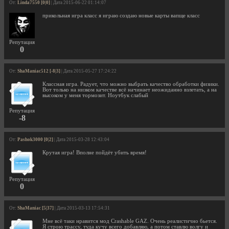
От:
Linda7550 [0|0]
| Дата 2015-06-22 01:14:07
прикольная игра класс я играю создаю новые карты вапще класс
Репутация
0
От:
ShaManiac512 [-8|3]
| Дата 2015-05-27 17:24:22
Классная игра. Радует, что можно выбрать качество обработки физики.
Вот только на низком качестве всё начинает неожиданно взлетать, а на
высоком у меня тормозит. Ноутбук слабый
Репутация
-8
От:
Pashok3000 [0|2]
| Дата 2015-03-28 12:43:04
Крутая игра! Вполне пойдёт убить время!
Репутация
0
От:
ShaManiac [5|37]
| Дата 2015-03-13 17:54:31
Мне всё таки нравится мод Crashable GAZ. Очень реалистично бьется.
Я строю трассу, туда кучу всего добавляю, а потом ставлю волгу и