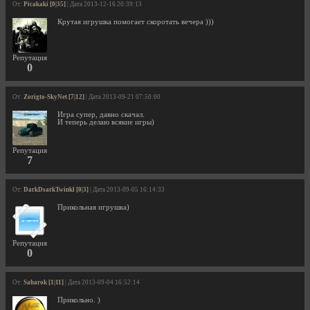
От:
Picakaki [0|35]
| Дата 2013-12-16 20:39:13
Крутая игрушка помогает скоротать вечера )))
Репутация
0
От:
Zorigto-SkyNet [7|12]
| Дата 2013-09-21 07:50:00
Игра супер, давно скачал.
И теперь делаю всякие игры)
Репутация
7
От:
DarkDsarkTwinkl [0|3]
| Дата 2013-09-05 16:14:33
Прикольная игрушка)
Репутация
0
От:
Saharok [1|11]
| Дата 2013-09-04 16:52:14
Прикольно. )