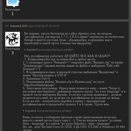
Репутация
1
От:
ArgentoZ [3|1]
| Дата 2018-06-07 20:40:02
Во-первых, прога бесплатна на сайте algodoo.com, во-вторых
"русификатор для версии 1.7.1, 1.8.0 и выше" переведен не полностью,
битый и вместо русских букв - абракадабра, в принципе как и
корейский в самой проге (только там квадраты).
Репутация
•
ArgentoZ
полчасика подумал и добавил:
3
Нет, русификатор работает, ДЕЛАЙТЕ ВСЕ КАК Я СКАЖУ!
1. Разархивируйте все из папки Rus в любое место.
2. С помощью проги "Notepad++" откройте файл "Russian.cfg" из папки
"Datalanguage" (правая кнопка мыши на файле и выбираем "Edit with
Notepad++")
3. В появившемся окне, в верхней строчке выбираем "Кодировки" и
жмем "Преобразовать в UTF-8"
4. Зажимаем Ctrl+S
5. Перемещаем файлы "Russian.cfg и Russian.png" по пути
"Algodoodatalanguage"
6. Запускаем программу. Перед вами появится окно - жмем "Setup (с
рисунком шестеренки)", выбираем первую строку "set your language" и в
правой части выбираем Russian. Если все сделали правильно - должен
появится русский, но не везде т.к. русификатор не доделан до конца.
Если же нет - попробуйте перейти в папку с перекинутым
русификатором и проделайте пункты 3 и 4 снова. Удачи вам.
•
ArgentoZ
полчасика подумал и добавил:
Блин, из моего сообщения пропали слеши (диагональная полоска),
вместо слешей пусть будут тире ( - ). Там во втором пункте "из папки
Data - language" и в пятом "по пути Algodoo - data - language"
Ну, пи...дец! На Intel Core I3-3220, 4 gb ОЗУ, GT-640 и Windows 10 64x
лагает