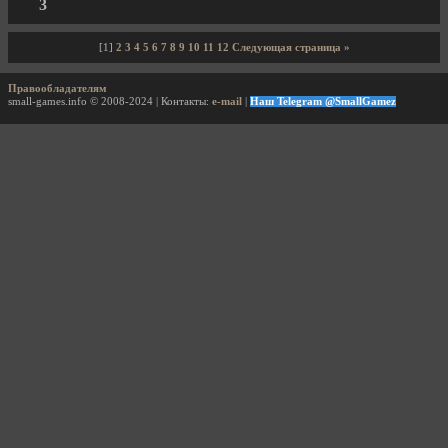
3
[1]
2
3
4
5
6
7
8
9
10
11
12
Следующая страница »
Правообладателям
small-games.info © 2008-2024 | Контакты:
e-mail
|
Наш Telegram @SmallGamez