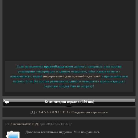
Если вы являетесь
правообладателем
данного материала и вы против
размещения информации о данном материале, либо ссылок на него -
ознакомьтесь с нашей
информацией для правообладателей
и присылайте нам
письмо. Если Вы против размещения данного материала - администрация с
радостью пойдет Вам на встречу!
Комментарии игроков (456 шт.)
[1]
2
3
4
5
6
7
8
9
10
11
12
Следующая страница »
От:
Nonminecrafter1 [1|2]
| Дата 2018-07-05 13:56:32
Довольно весёленькая игрушка. Мне понравилась