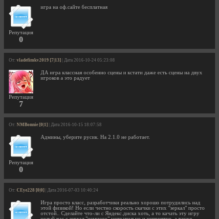
игра на оф.сайте бесплатная
Репутация
0
От:
vladefimkv2019 [7|13]
| Дата 2016-10-24 05:23:08
ДА игра классная особенно сцены и кстати даже есть сцены на двух
игроков а это радует
Репутация
7
От:
NMBonnie [0|1]
| Дата 2016-10-15 18:07:58
Админы, уберите русик. На 2.1.0 не работает.
Репутация
0
От:
CEye228 [0|0]
| Дата 2016-07-03 10:40:24
Игра просто класс, разработчики реально хорошо потрудились над
этой физикой! Но если честно скорость скачки с этих "зеркал" просто
отстой.. Сделайте что-ли с Яндекс.диска хоть, а то качать эту игру
целый час с зеркал "немного" неправильно и неприятно, а также