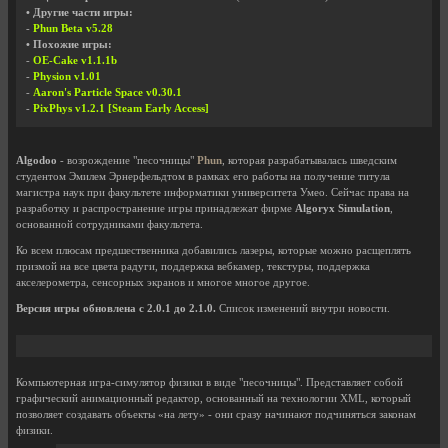
• Другие части игры:
-
Phun Beta v5.28
• Похожие игры:
-
OE-Cake v1.1.1b
-
Physion v1.01
-
Aaron's Particle Space v0.30.1
-
PixPhys v1.2.1 [Steam Early Access]
Algodoo
- возрождение "песочницы"
Phun
, которая разрабатывалась шведским
студентом Эмилем Эрнерфельдтом в рамках его работы на получение титула
магистра наук при факультете информатики университета Умео. Сейчас права на
разработку и распространение игры принадлежат фирме
Algoryx Simulation
,
основанной сотрудниками факультета.
Ко всем плюсам предшественника добавились лазеры, которые можно расщеплять
призмой на все цвета радуги, поддержка вебкамер, текстуры, поддержка
акселерометра, сенсорных экранов и многое многое другое.
Версия игры обновлена с 2.0.1 до 2.1.0.
Список изменений внутри новости.
Компьютерная игра-симулятор физики в виде "песочницы". Представляет собой
графический анимационный редактор, основанный на технологии XML, который
позволяет создавать объекты «на лету» - они сразу начинают подчиняться законам
физики.