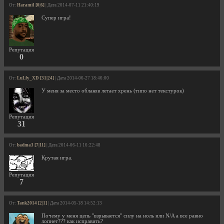
От:
Haramil [0|6]
| Дата 2014-07-11 21:40:19
Супер игра!
Репутация
0
От:
LuLfy_XD [31|24]
| Дата 2014-06-27 18:46:00
У меня за место облаков летает хрень (типо нет текстурок)
Репутация
31
От:
badma3 [7|11]
| Дата 2014-06-11 16:22:48
Крутая игра.
Репутация
7
От:
Tank2014 [2|1]
| Дата 2014-05-18 14:52:13
Почему у меня цепь "взрывается" силу на ноль или N/A а все равно
лопнет??? как исправить?