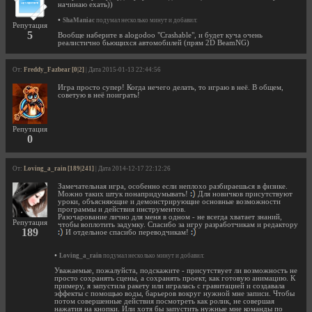
начинаю ехать))
•
ShaManiac
подумал несколько минут и добавил:
Репутация
5
Вообще наберите в alogodoo "Crashable", и будет куча очень
реалистично бьющихся автомобилей (прям 2D BeamNG)
От:
Freddy_Fazbear [0|2]
| Дата 2015-01-13 22:44:56
Игра просто супер! Когда нечего делать, то играю в неё. В общем,
советую в неё поиграть!
Репутация
0
От:
Loving_a_rain [189|241]
| Дата 2014-12-17 22:12:26
Замечательная игра, особенно если неплохо разбираешься в физике.
Можно таких штук понапридумывать!
Для новичков присутствуют
уроки, объясняющие и демонстрирующие основные возможности
программы и действия инструментов.
Разочарование лично для меня в одном - не всегда хватает знаний,
Репутация
чтобы воплотить задумку. Спасибо за игру разработчикам и редактору
189
И отдельное спасибо переводчикам!
•
Loving_a_rain
подумал несколько минут и добавил:
Уважаемые, пожалуйста, подскажите - присутствует ли возможность не
просто сохранять сцены, а сохранять проект, как готовую анимацию. К
примеру, я запустила ракету или игралась с гравитацией и создавала
эффекты с помощью воды, барьеров вокруг нужной мне записи. Чтобы
потом совершенные действия посмотреть как ролик, не совершая
нажатия на кнопки. Или хотя бы запустить нужные мне команды по