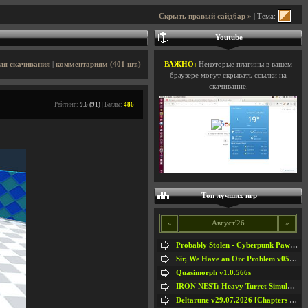
Скрыть правый сайдбар »
| Тема:
Youtube
ля скачивания
|
комментариям (401 шт.)
ВАЖНО:
Некоторые плагины в вашем
браузере могут скрывать ссылки на
скачивание.
Рейтинг:
9.6 (91)
| Баллы:
486
Топ лучших игр
«
Август'26
»
Probably Stolen - Cyberpunk Pawnshop Simulator v048c [Playtest]
Sir, We Have an Orc Problem v05.08.2026
Quasimorph v1.0.566s
IRON NEST: Heavy Turret Simulator v1.0a
Deltarune v29.07.2026 [Chapters 1-5] / + RUS [Chapters 1-5]