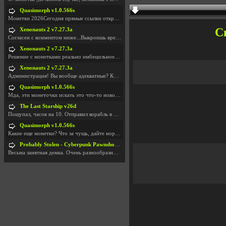
Quasimorph v1.0.566s
Монетки 2026Сегодня прямые ссылки открываются посл
С
Xenonauts 2 v7.27.3a
Согласен с комментом ниже...Выкроишь время чтобы з
Xenonauts 2 v7.27.3a
Решение с монетками реально имбецильное. Как сдела
Xenonauts 2 v7.27.3a
Администрация! Вы вообще адекватные? Какие монетки
Quasimorph v1.0.566s
Мда, эти монеточки искать это что-то новое в сфере
The Last Starship v26d
Пощупал, часов на 10. Отправил корабль в другую Га
Quasimorph v1.0.566s
Какие еще монетки? Что за чущь, дайте нормально ск
Probably Stolen - Cyberpunk Pawnshop Simulator v048c [Playtest]
Весьма занятная демка. Очень разнообразные механик