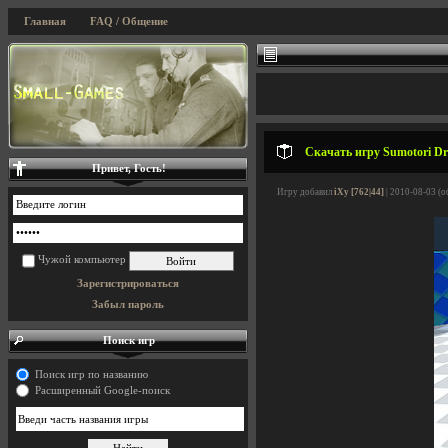
Главная
FAQ / Общение
Скачать игру Sumotori Dr
Привет, Гость!
Игру добавил
iXy [762|44]
| 2010-08-03 (о
Чужой компьютер
Зарегистрироваться
Забыл пароль
Поиск игр
Поиск игр по названию
Расширенный Google-поиск