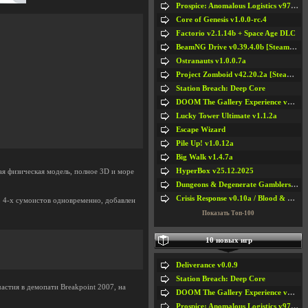
Prospice: Anomalous Logistics v97 [Playtest]
Core of Genesis v1.0.0-rc.4
Factorio v2.1.14b + Space Age DLC
BeamNG Drive v0.39.4.0b [Steam Early Access]
Ostranauts v1.0.0.7a
Project Zomboid v42.20.2a [Steam Early Access]
Station Breach: Deep Core
DOOM The Gallery Experience v1.4.2
Lucky Tower Ultimate v1.1.2a
Escape Wizard
Pile Up! v1.0.12a
Big Walk v1.4.7a
HyperBox v25.12.2025
ная физическая модель, полное 3D и море
Dungeons & Degenerate Gamblers v2.0.2a
Crisis Response v0.10a / Blood & Bullet
о 4-х сумоистов одновременно, добавлен
Показать Топ-100
10 новых игр
Deliverance v0.0.9
Station Breach: Deep Core
астия в демопати Breakpoint 2007, на
DOOM The Gallery Experience v1.4.2
Prospice: Anomalous Logistics v97 [Playtest]