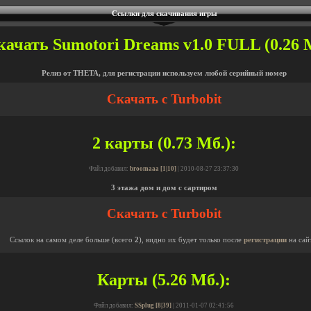
Ссылки для скачивания игры
качать Sumotori Dreams v1.0 FULL (0.26 
Релиз от THETA, для регистрации используем любой серийный номер
Скачать с Turbobit
2 карты (0.73 Мб.):
Файл добавил:
broomaaa [1|10]
| 2010-08-27 23:37:30
3 этажа дом и дом с сартиром
Скачать с Turbobit
Ссылок на самом деле больше (всего
2
), видно их будет только после
регистрации
на сай
Карты (5.26 Мб.):
Файл добавил:
SSplug [8|39]
| 2011-01-07 02:41:56