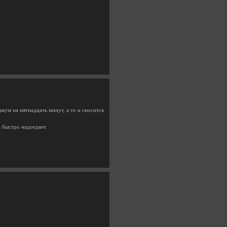
имум на пятнадцать минут, а то и сносится
о быстро надоедает.