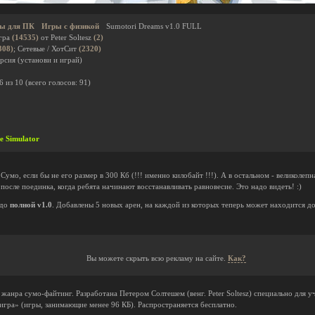
ы для ПК
Игры с физикой
Sumotori Dreams v1.0 FULL
гра
(14535)
от Peter Soltesz
(2)
308)
; Сетевые / ХотСит
(2320)
рсия (установи и играй)
6
из
10
(всего голосов:
91
)
e Simulator
мо, если бы не его размер в 300 Кб (!!! именно килобайт !!!). А в остальном - великолеп
 после поединка, когда ребята начинают восстанавливать равновесие. Это надо видеть! :)
 до
полной v1.0
. Добавлены 5 новых арен, на каждой из которых теперь может находится д
.
Вы можете скрыть всю рекламу на сайте.
Как?
анра сумо-файтинг. Разработана Петером Солтешем (венг. Peter Soltesz) специально для уч
игра» (игры, занимающие менее 96 КБ). Распространяется бесплатно.