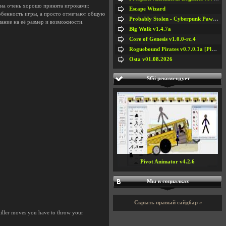
она очень хорошо принята игроками:
Escape Wizard
собенность игры, а просто отмечают общую
Probably Stolen - Cyberpunk Pawnshop Simulator v048c [Playtest]
ание на её размер и возможности.
Big Walk v1.4.7a
Core of Genesis v1.0.0-rc.4
Roguebound Pirates v0.7.0.1a [Playtest]
Osta v01.08.2026
SGi рекомендует
Pivot Animator v4.2.6
Мы в социалках
Скрыть правый сайдбар »
 killer moves you have to throw your