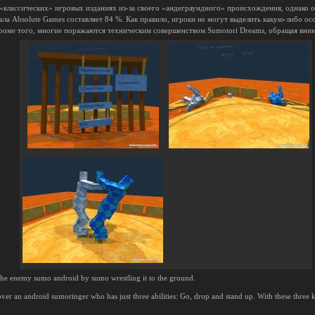
 «классических» игровых изданиях из-за своего «андеграундного» происхождения, однако 
ала Absolute Games составляет 84 %. Как правило, игроки не могут выделить какую-либо о
Кроме того, многие поражаются техническим совершенством Sumotori Dreams, обращая вним
the enemy sumo android by sumo wrestling it to the ground.
ver an android sumoringer who has just three abilities: Go, drop and stand up. With these three