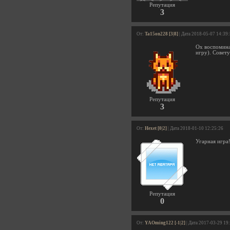
Репутация
3
От:
Ta15on228 [3|8]
| Дата 2018-05-07 14:39
Ох воспомина
игру). Совету
Репутация
3
От:
Hexet [0|2]
| Дата 2018-01-10 12:25:26
Угарная игра
Репутация
0
От:
YAOming122 [-1|2]
| Дата 2017-03-29 19