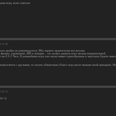
ьная игра, всем советую
10:21:28
рать крайне не рекомендуется. Ибо теряете практически всё веселье.
физика, управление, ИИ и локации... это делает данную игру весьма юморительной.
о на 0.5-2 Часа. В дальнейшем игра уже наскучивает однообразием и запускать будете макс
повеселится с друзьями, то качать обязательно (благо игра весит меньше моей аватарки). Н
07:41:13
ибо!