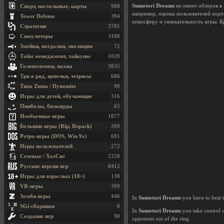
Sumotori Dreams
не имеет обзоров в
Спорт, настольные, карты
988
например, оценка пользователей порт
Tower Defense
394
атмосферу и увлекательность игры. 
Стратегии
3781
Симуляторы
1188
Змейки, поедалки, эволюция
72
Тайм менеджмент, тайкуны
1020
Головоломки, пазлы
3035
Три в ряд, цепочки, тетрисы
686
Типа Zuma / Dynomite
98
Игры для детей, обучающие
316
Пинболы, бильярды
65
Необычные игры
1077
Большие игры (Rip, Repack)
269
Ретро-игры (DOS, Win 9x)
691
Игры пользователей
272
Сетевые / ХотСит
2320
Русские версии игр
8412
Игры для взрослых (18+)
130
VR-игры
399
Зомби игры
446
In
Sumotori Dreams
you have to beat 
SGi-сборники
0
In
Sumotori Dreams
you take control o
Создание игр
98
opponent out of the ring.