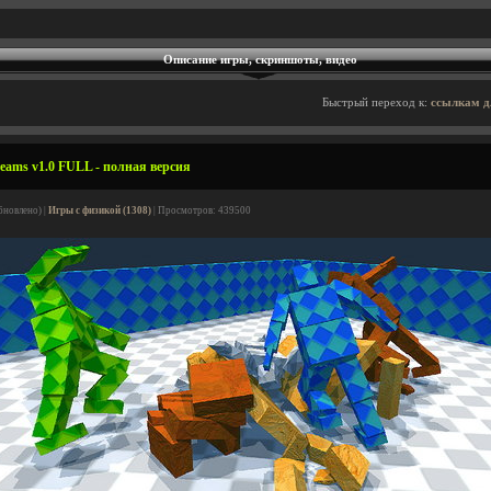
Описание игры, скриншоты, видео
Быстрый переход к:
ссылкам д
eams v1.0 FULL - полная версия
бновлено) |
Игры с физикой (1308)
| Просмотров: 439500