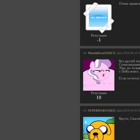
Очень прикол
Репутация
-1
От:
MaximDwarf [10|17]
| Дата 2016-08-10 
Без друзей иг
Сумасшедшая 
Увы, но тольк
с ПеКа вовсе.
Если хочется 
Репутация
10
От:
SUPERMAR1O [0|1]
| Дата 2016-04-05 
Круто, Спас