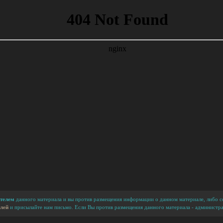
телем
данного материала и вы против размещения информации о данном материале, либо сс
лей
и присылайте нам письмо. Если Вы против размещения данного материала - администра