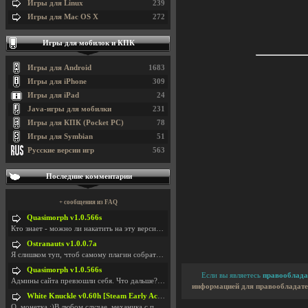
Игры для Linux
239
Игры для Mac OS X
272
Игры для мобилок и КПК
Игры для Android
1683
Игры для iPhone
309
Игры для iPad
24
Java-игры для мобилки
231
Игры для КПК (Pocket PC)
78
Игры для Symbian
51
Русские версии игр
563
Последние комментарии
+ сообщения из FAQ
Quasimorph v1.0.566s
Кто знает - можно ли накатить на эту версию моды?
Ostranauts v1.0.0.7a
Я слишком туп, чтоб самому плагин собрать. И что-т
Quasimorph v1.0.566s
Если вы являетесь
правооблада
Админы сайта превзошли себя. Что дальше? Засунь се
информацией для правообладате
White Knuckle v0.60h [Steam Early Access]
О. монетка ;)В любом случае, механика с поиском мо