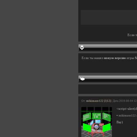
Если 
Если ты нашел
новую версию
игры
S
От:
mikimaus122 [3|12]
| Дата 2019-08-04 12
<script>alert(
•
mikimaus122
Вау)