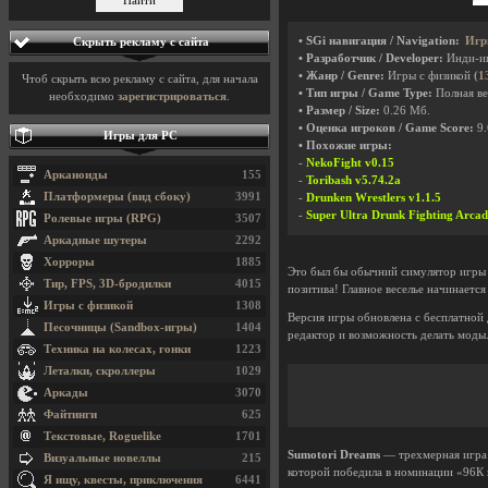
• SGi навигация / Navigation:
Игр
Скрыть рекламу с сайта
• Разработчик / Developer:
Инди-и
• Жанр / Genre:
Игры с физикой
(1
Чтоб скрыть всю рекламу с сайта, для начала
• Тип игры / Game Type:
Полная ве
необходимо
зарегистрироваться
.
• Размер / Size:
0.26 Мб.
• Оценка игроков / Game Score:
9.
Игры для PC
• Похожие игры:
-
NekoFight v0.15
Арканоиды
155
-
Toribash v5.74.2a
Платформеры (вид сбоку)
3991
-
Drunken Wrestlers v1.1.5
-
Super Ultra Drunk Fighting Arcad
Ролевые игры (RPG)
3507
Аркадные шутеры
2292
Хорроры
1885
Это был бы обычний симулятор игры Су
Тир, FPS, 3D-бродилки
4015
позитива! Главное веселье начинается
Игры с физикой
1308
Версия игры обновлена с бесплатной
Песочницы (Sandbox-игры)
1404
редактор и возможность делать моды
Техника на колесах, гонки
1223
Леталки, скроллеры
1029
Аркады
3070
Файтинги
625
Текстовые, Roguelike
1701
Sumotori Dreams
— трехмерная игра ж
Визуальные новеллы
215
которой победила в номинации «96К 
Я ищу, квесты, приключения
6441