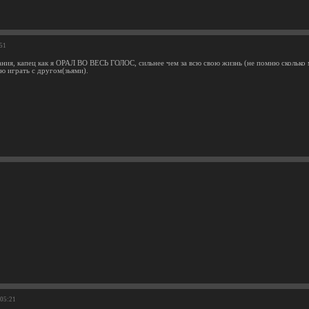
:51
ния, капец как я ОРАЛ ВО ВЕСЬ ГОЛОС, сильнее чем за всю свою жизнь (не помню сколько м
ю играть с другом(зьями).
!
:05:21