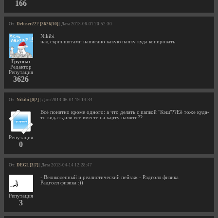
166
От:
Defuser222 [3626|10]
| Дата 2013-06-01 20:52:30
Nikibi
над скриншотами написано какую папку куда копировать
Группа:
Редактор
Репутация
3626
От:
Nikibi [0|2]
| Дата 2013-06-01 19:14:34
Всё понятно кроме одного: а что делать с папкой "Кэш"??Её тоже куда-
то кидать,или всё вместе на карту памяти??
Репутация
0
От:
DEGL [3|7]
| Дата 2013-04-14 12:28:47
- Великолепный и реалистический пейзаж - Радголл физика
Радголл физика :))
Репутация
3