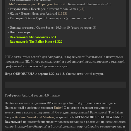
Мобильные игры
Игры для Android
Ravensword: Shadowlands v1.3
• Разработчик / Developer:
Crescent Moon Games
(25)
• Жанр / Genre:
Игры для Android
(1683)
• Тип игры / Game Type:
Полная версия (установи и играй)
• Оценка игроков / Game Score:
10.0
из
10
(всего голосов:
3
)
• Похожие игры:
-
Ravensword: Shadowlands v1.51
-
Ravensword: The Fallen King v1.322
РПГ с элементами action'а для Андроида, которая может "потягаться" с некоторыми
проектами на ПК. Много возможностей и особенностей игры совместно с отличной
графической составляющей делают свое дело.
Игра ОБНОВЛЕНА с версии 1.22 до 1.3.
Список изменений внутри.
Требуется:
Android версии 4.0 и выше
Наиболее высоко ожидаемый RPG акшен для Android устройств наконец здесь!
Приведенный в действие движком
Unity
! C тенями в реальном времени и с
текстурами в высоком разрешении! От студии выпустившей Ravensword: The Fallen
King и
Aralon: Sword and Shadow
, встречайте
RAVENSWORD: SHADOWLANDS
.
Ravensword
приносит беспрецедентную визуализацию в ролевом и приключенческом
жанре. Исследуйте обширный и богатый деталями мир, собирайте великое оружие и