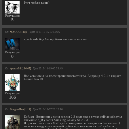
Рпг) люблю такие)
Репутация
5
От:
MACCOH [0|0]
| Дата 2013-12-15 17:59:06
xperia sola йде без проблем але часом вилітає
Репутация
0
От:
kpucak98 [166|65]
| Дата 2013-11-19 00:33:49
Все установил но после трени вылетает игра. Андроид 4.0.1 а гаджет
Gsmart Rio R1
Репутация
166
От:
DragonMen [1|12]
| Дата 2013-10-07 23:12:10
Defuser- Блииииин у меня версия 2.3 андроид а я токо сейчас обротил
внемание o_0 у меня Samsung Galaxy S1 c 2.3
Я про то что когда я 8 мб файл скопировал в телефон он без иконки :(
то есть в квадратике зеленый робот при нажатии на 8мб файл он