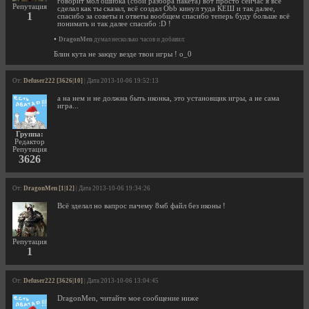
говорит мол ошибка (сбой разбора пакета) вот просто сейчас я всё
Репутация
сделал как ты сказал, всё создал Obb кинул туда КЕШ и так далее,
1
спасибо за советы и ответы вообщем спасибо теперь буду больше всё
понимать и так далее спасибо :D !
•
DragonMen
думал несколько часов и добавил:
Блин кута не заюду везде твои игры ! o_0
От:
Defuser222 [3626|10]
| Дата 2013-10-06 19:52:13
а на нем и не должна быть иконка, это установщик игры, а не сама
игра...
Группа:
Редактор
Репутация
3626
От:
DragonMen [1|12]
| Дата 2013-10-06 19:34:26
Всё зделал но вапрос пачему 8мб файл без иконы !
Репутация
1
От:
Defuser222 [3626|10]
| Дата 2013-10-06 13:04:45
DragonMen, читайте мое сообщение ниже