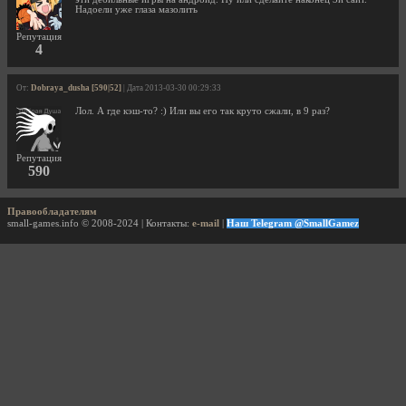
Надоели уже глаза мазолить
Репутация
4
От:
Dobraya_dusha [590|52]
| Дата 2013-03-30 00:29:33
Лол. А где кэш-то? :) Или вы его так круто сжали, в 9 раз?
Репутация
590
Правообладателям
small-games.info © 2008-2024 | Контакты:
e-mail
|
Наш Telegram @SmallGamez