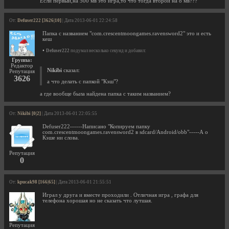
Если первый,на 500 мв это игра,то что тогда второй на 8 мв???
От:
Defuser222 [3626|10]
| Дата 2013-06-01 22:24:58
Папка с названием "com.crescentmoongames.ravensword2" это и есть
кеш
•
Defuser222
подумал несколько секунд и добавил:
Группа:
Редактор
Nikibi
сказал:
Репутация
3626
а что делать с папкой "Кэш"?
а где вообще была найдена папка с таким названием?
От:
Nikibi [0|2]
| Дата 2013-06-01 22:05:55
Defuser222------Написано "Копируем папку
com.crescentmoongames.ravensword2 в sdcard/Android/obb"-----А о
Кэше ни слова.
Репутация
0
От:
kpucak98 [166|65]
| Дата 2013-06-01 21:55:51
Играл у друга и вместе проходили . Отличная игра , графа для
телефона хорошая но не сказать что лутшая.
Репутация