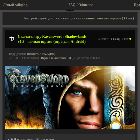
Левый сайдбар
FAQ / Общение
Пра
Описание игры, скриншоты, видео
Быстрый переход к:
ссылкам для скачивания
|
комментариям (33 шт.)
Скачать игру Ravensword: Shadowlands
Рейтинг:
10.0 (3)
| Баллы:
9
v1.3 - полная версия (игра для Android)
Игру добавил
Defuser222 [3626|10]
|
2013-08-11 (обновлено) |
Игры для Android (1683)
| Просмотров: 36144
• SGi навигация / Navigation: