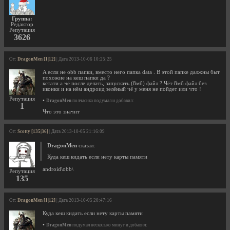
Группа:
Редактор
Репутация
3626
От:
DragonMen [1|12]
| Дата 2013-10-06 10:25:25
A если не obb папки, вместо него папка data . В этой папке далжны быт
похожие на кеш папки да ?
кстати а чё после делать, запускать (8мб) файл ? Чёт 8мб файл без
иконки и на нём андроид зелёный чё у меня не пойдет или что !
Репутация
•
DragonMen
полчасика подумал и добавил:
1
Что это значит
От:
Scotty [135|36]
| Дата 2013-10-05 21:16:09
DragonMen
сказал:
Куда кеш кидать если нету карты памяти
android\obb\
Репутация
135
От:
DragonMen [1|12]
| Дата 2013-10-05 20:47:16
Куда кеш кидать если нету карты памяти
•
DragonMen
подумал несколько минут и добавил: