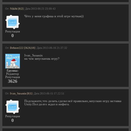
От:
Nikibi [0|2]
| Дата 2013-06-21 23:09:43
Чёто у меня графика в этой игре мутная))
Репутация
0
От:
Defuser222 [3626|10]
| Дата 2013-06-16 21:37:32
Ivan_Susanin
на чем запускаешь игру?
Группа:
Редактор
Репутация
3626
От:
Ivan_Susanin [0|1]
| Дата 2013-06-15 17:22:51
Подскажите,что делать.сделал всё правильно,запускаю игру.заставка
Unity.Пол долго ждал и нифига.
Репутация
0