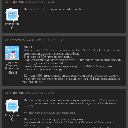
От:
Nikibi [0|2]
| Дата 2013-06-02 17:23:28
Defuser222--Вот теперь понятно) Спасибо)
Репутация
0
От:
Defuser222 [3626|10]
| Дата 2013-06-02 15:35:01
Nikibi
В восьмимегабайтном архиве есть файлик "RSv1.22.apk". Его нужно
скопировать на карту памяти смартфона.
В архиве на 500 метров есть папка
"com.crescentmoongames.ravensword2". Эту папку нужно скопировать
Группа:
в: карта_памяти/Android/obb
Редактор
Затем в менеджере файлов смарта запустить "RSv1.22.apk", что
Репутация
предложит установить игру...
3626
P.S.: кеш (500-тиметровый) игра после установки предлагает скачать
по инету, но для того чтобы не качать его на телефоне, я выкладываю
уже скачанный...
От:
Nikibi [0|2]
| Дата 2013-06-02 11:55:00
Defuser222--Если "com.crescentmoongames.ravensword2" это кэш,то
что тогда делать со скачаным архивом на 8 мв, который идёт выше
кэша??
•
Nikibi
подумал несколько минут и добавил:
Репутация
0
Defuser222--Вот смотри,скачал два архива-----
Ravensword Shadowlands v1.22 Кеш.7z и Ravensword Shadowlands
v1.22.rar.