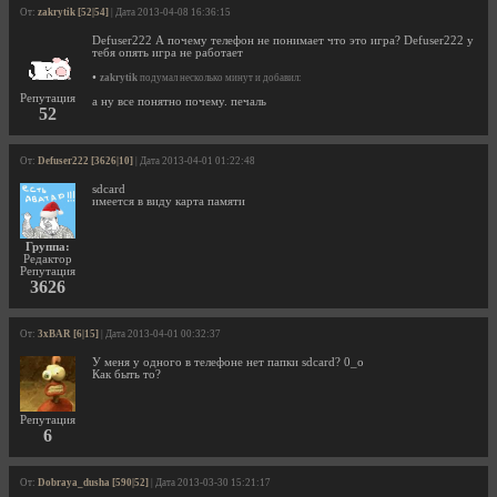
От:
zakrytik [52|54]
| Дата 2013-04-08 16:36:15
Defuser222 А почему телефон не понимает что это игра? Defuser222 у
тебя опять игра не работает
•
zakrytik
подумал несколько минут и добавил:
Репутация
а ну все понятно почему. печаль
52
От:
Defuser222 [3626|10]
| Дата 2013-04-01 01:22:48
sdcard
имеется в виду карта памяти
Группа:
Редактор
Репутация
3626
От:
3xBAR [6|15]
| Дата 2013-04-01 00:32:37
У меня у одного в телефоне нет папки sdcard? 0_о
Как быть то?
Репутация
6
От:
Dobraya_dusha [590|52]
| Дата 2013-03-30 15:21:17