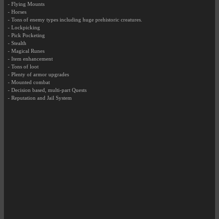
- Flying Mounts
- Horses
- Tons of enemy types including huge prehistoric creatures.
- Lockpicking
- Pick Pocketing
- Stealth
- Magical Runes
- Item enhancement
- Tons of loot
- Plenty of armor upgrades
- Mounted combat
- Decision based, multi-part Quests
- Reputation and Jail System