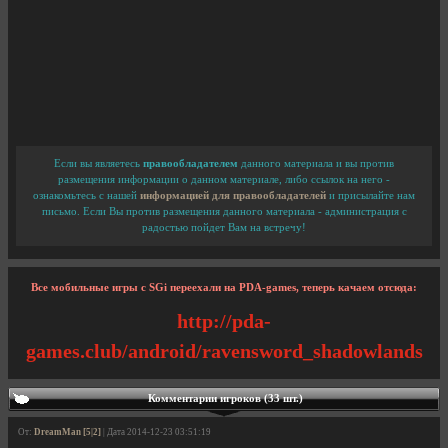
Если вы являетесь
правообладателем
данного материала и вы против
размещения информации о данном материале, либо ссылок на него -
ознакомьтесь с нашей
информацией для правообладателей
и присылайте нам
письмо. Если Вы против размещения данного материала - администрация с
радостью пойдет Вам на встречу!
Все мобильные игры с SGi переехали на PDA-games, теперь качаем отсюда:
http://pda-
games.club/android/ravensword_shadowlands
Комментарии игроков (33 шт.)
От:
DreamMan [5|2]
| Дата 2014-12-23 03:51:19