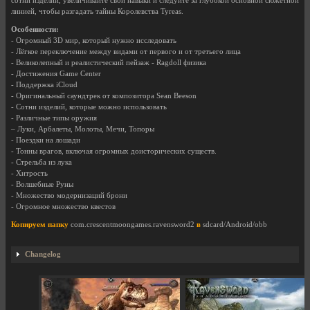
сотни изделий, увеличивайте свои навыки и следуйте за глубокой основной сюжетной
линией, чтобы разгадать тайны Королевства Tyreas.
Особенности:
- Огромный 3D мир, который нужно исследовать
- Лёгкое переключение между видами от первого и от третьего лица
- Великолепный и реалистический пейзаж - Ragdoll физика
- Достижения Game Center
- Поддержка iCloud
- Оригинальный саундтрек от композитора Sean Beeson
- Сотни изделий, которые можно использовать
- Различные типы оружия
– Луки, Арбалеты, Молоты, Мечи, Топоры
- Поездки на лошади
- Тонны врагов, включая огромных доисторических существ.
- Стрельба из лука
- Хитрость
- Волшебные Руны
- Множество модернизаций брони
- Огромное множество квестов
Копируем папку
com.crescentmoongames.ravensword2
в
sdcard/Android/obb
Changelog