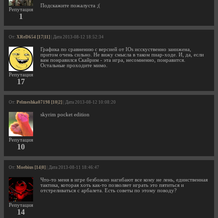
Подскажите пожалуста ;(
Репутация
1
От:
XReD654 [17|11]
| Дата 2013-08-12 18:52:34
Графика по сравнению с версией от IOs исскуственно занижена,
притом очень сильно. Не вижу смысла в таком пиар-ходе. И, да, если
вам понравился Скайрим - эта игра, несомненно, понравится.
Остальные проходите мимо.
Репутация
17
От:
Pelmeshka07198 [10|2]
| Дата 2013-08-12 10:08:20
skyrim pocket edition
Репутация
10
От:
Moebius [14|0]
| Дата 2013-08-11 18:46:47
Что-то меня в игре безбожно нагибают все кому не лень, единственная
тактика, которая хоть как-то позволяет играть это пятиться и
отстреливаться с арбалета. Есть советы по этому поводу?
Репутация
14