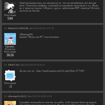
Замечательная игра, не смотря на то, что на английском, все вполне
ясно. Отличная графика, хороший ассортимент монстров и т.д. Жаль,
но у меня не пошла :) Играл у друга, любителям РПГ советую! Кстати,
похожа на skyrim
Репутация
590
От:
Defuser222 [3626|10]
| Дата 2013-03-30 11:37:16
xRasengaNx
нажми "Игры для PC" под поиском
Группа:
Редактор
Репутация
3626
От:
XReD [-3|1]
| Дата 2013-03-30 10:34:21
Да вот же он - http://small-games.info/fo.php?link=277467
Репутация
-3
От:
xRasengaNx [4|13]
| Дата 2013-03-30 08:14:20
Сделайте пожалуйста галочку на сайте, чтоб можно было не видеть
эти дебильные игры на андроид. Ну или сделайте наконец 3й сайт.