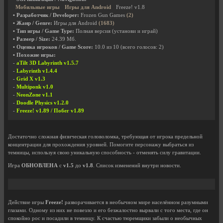
Мобильные игры
Игры для Android
Freeze! v1.8
• Разработчик / Developer:
Frozen Gun Games
(2)
• Жанр / Genre:
Игры для Android
(1683)
• Тип игры / Game Type:
Полная версия (установи и играй)
• Размер / Size:
24.39 Мб.
• Оценка игроков / Game Score:
10.0
из
10
(всего голосов:
2
)
• Похожие игры:
-
aTilt 3D Labyrinth v1.5.7
-
Labyrinth v1.4.4
-
Grid X v1.3
-
Multiponk v1.0
-
NeonZone v1.1
-
Doodle Physics v1.2.0
-
Freeze! v1.89 / Побег v1.89
Достаточно сложная физическая головоломка, требующая от игрока предельной
концентрации для прохождения уровней. Помогите персонажу выбраться из
темницы, используя свою уникальную способность - отменять силу гравитации.
Игра
ОБНОВЛЕНА
с
v1.5
до
v1.8
. Список изменений внутри новости.
Действие игры
Freeze!
разворачивается в необычном мире населённом разумными
глазами. Одному из них не повезло и его безжалостно вырвали с того места, где он
спокойно рос и посадили в темницу. К счастью тюремщики забыли о необычных