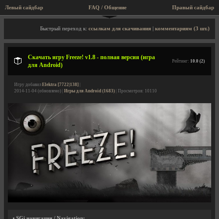
Левый сайдбар
FAQ / Общение
Правый сайдбар
Описание игры, скриншоты, видео
Быстрый переход к:
ссылкам для скачивания
|
комментариям (3 шт.)
Скачать игру Freeze! v1.8 - полная версия (игра
Рейтинг:
10.0 (2)
для Android)
Игру добавил
Elektra [7722|138]
|
2014-11-04 (обновлено) |
Игры для Android (1683)
| Просмотров: 10110
• SGi навигация / Navigation: