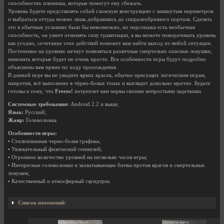
способностях пленника, которые помогут ему сбежать.
Уровень будете представлять собой сложную конструкцию с замкнутым периметром
и выбраться оттуда можно лишь добравшись до спиралеобразного портала. Сделать
это в обычных условиях было бы невозможно, но персонажа есть необычная
способность, он умеет отменять силу гравитации, а вы можете поворачивать уровень
как угодно, сочетание этих действий поможет вам найти выход из любой ситуации.
Постепенно на уровнях начнут появляться различные смертельно опасные ловушки,
миновать которые будет не очень просто. Все особенности игры будут подробно
объяснены вам прямо по ходу прохождения.
В данной игре вы не увидите ярких красок, обычно присущих логическим играм,
напротив, всё выполнено в чёрно-белых тонах и выглядит довольно мрачно. Будьте
готовы к тому, что
Freeze!
потреплет вам нервы своими непростыми задачками.
Системные требования:
Android 2.2 и выше;
Язык:
Русский;
Жанр:
Головоломка.
Особенности игры:
• Стилизованная черно-белая графика;
• Увлекательный физический геимплей;
• Огромное количество уровней на несколько часов игры;
• Интересные головоломки и захватывающие битвы против врагов и смертельных
ловушек;
• Качественный и атмосферный саундтрек.
Список изменений: