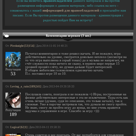
Если вы являетесь
правообладателем
данного материала и вы против
размещения информации о данном материале, либо ссылок на него -
ознакомьтесь с нашей
информацией для правообладателей
и присылайте нам
письмо. Если Вы против размещения данного материала - администрация с
радостью пойдет Вам на встречу!
Комментарии игроков (3 шт.)
От:
Piroknight [53|154]
| Дата 2014-11-05 14:40:21
Почитал комментарии и тоже решил скачать. И не пожалел, игра
действительно на уровне, смотрится довольно неплохо (несмотря на
то что игра выполнена в серый тонах) да и музыка не напрягает, на
счёт сложности пока ничего не скажу, в первом мире первые 15
уровней прошёл слёту, но думаю дальше будет интересней.
Репутация
В общем любителям головоломок однозначно качать.
53
П.с. поставил игре 10 из 10.
От:
Loving_a_rain [189|241]
| Дата 2013-04-19 20:59:33
Послушала совета, поиграла и не пожалела =) Игры, построенные на
физике действительно интересные и эта не исключение. Туры есть как
очень легкие (думаю, судя по описанию, это только начало), так и
сложные. Уже в парочке застревала так, что думала не смогу пройти.
Не знаю, смогу ли пройти игру до конца, но мне очень нравится
Репутация
задумка и управление в игре. Спасибо за игру =)))
189
От:
Logical [62|1]
| Дата 2013-04-11 19:58:31
Очень советую в нее поиграть. От вас потребуется для управления