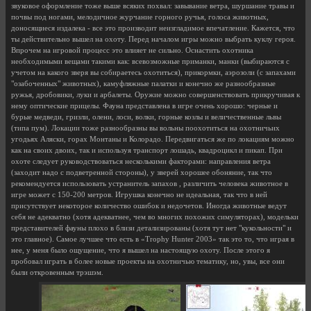
звуковое оформление тоже выше всяких похвал: завывание ветра, шуршание травы и
почвы под ногами, мелодичное журчание горного ручья, голоса животных,
доносящиеся издалека - все это производит неизгладимое впечатление. Кажется, что
ты действительно вышел на охоту. Перед началом игры можно выбрать куклу героя.
Впрочем на игровой процесс это влияет не сильно. Оснастить охотника
необходимыми вещами такими как: всевозможные приманки, манки (выбираются с
учетом на какого зверя вы собираетесь охотиться), прикормки, аэрозоли (с запахами
"озабоченных" животных), камуфляжные палатки и конечно же разнообразные
ружья, дробовики, луки и арбалеты. Оружие можно совершенствовать прикручивая к
нему оптические прицелы. Фауна представлена в игре очень хорошо: черные и
бурые медведи, гризли, олени, лоси, волки, горные козлы и величественные львы
(типа пум). Локации тоже разнообразны вы вольны поохотиться на охотничьих
угодьях Аляски, горах Монтаны и Колорадо. Передвигаться же по локациям можно
как на своих двоих, так и используя транспорт лошадь, квадроцикл и пикап. При
охоте следует руководствоваться несколькими факторами: направления ветра
(заходит надо с подветренной стороны), у зверей хорошее обоняние, так что
рекомендуется использовать устранитель запахов , различить человека животное в
игре может с 150-200 метров. Игрушка конечно не идеальная, так что в ней
присутствует некоторое количество ошибок и недочетов. Иногда животные ведут
себя не адекватно (хотя адекватнее, чем во многих похожих симуляторах), модельки
представителей фауны плохо в близи детализированы (хотя тут нет "кукольности" и
это главное). Самое лучшее что есть в «Trophy Hunter 2003» так это то, что играя в
нее, у меня было ощущение, что я вышел на настоящую охоту. После этого я
пробовал играть в более новые проекты на охотничью тематику, но, увы, все они
были откровенным трэшэм.