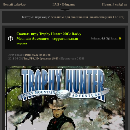
Левый сайдбар
FAQ / Общение
Правый сайдбар
Описание игры, торрент, скриншоты, видео
Быстрый переход к:
ссылкам для скачивания
|
комментариям (17 шт.)
Скачать игру Trophy Hunter 2003: Rocky
Mountain Adventures - торрент, полная
Рейтинг:
6.0 (3)
| Баллы:
36
версия
Игру добавил
Defuser222 [3626|10]
|
2011-06-05 |
Тир, FPS, 3D-бродилки (4015)
| Просмотров: 29056