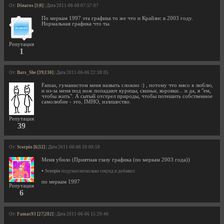
От:
Dinaros [1|0]
| Дата 2011-06-08 07:57:07
По меркам 1997 эта графика то же что и Крайзис в 2003 году.
Нормальная графика что ты.
Репутация
1
От:
Bars_She [39|130]
| Дата 2011-06-06 22:38:05
Famas, гуманистом меня назвать сложно :) , потому что мясо я люблю,
и из-за меня под нож попадают курицы, свиньи, коровки... и да, я "ем,
чтобы жить". А сытый отстрел природы, чтобы потешить собственное
самолюбие - это, IMHO, излишество.
Репутация
39
От:
Scorpio [6|32]
| Дата 2011-06-06 20:09:59
Меня убило (Приятная глазу графика (по меркам 2003 года))
•
Scorpio
подумал несколько секунд и добавил:
по меркам 1997
Репутация
6
От:
Famas93 [27|282]
| Дата 2011-06-06 15:29:40