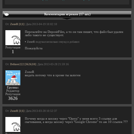
Комментарии игроков (17 шт.)
От:
ZoneR [1|1]
| Дата 2013-04-19 10:02:10
Перезалейте на DepositFiles, а то он там пишет, что файл был удален
либо такого не существует.
•
ZoneR
подумал несколько секунд и добавил:
Репутация
Пожалуйста
1
От:
Defuser222 [3626|10]
| Дата 2013-03-28 21:59:16
ZoneR
видать потому что в хроме ты залоген
Группа:
Редактор
Репутация
3626
От:
ZoneR [1|1]
| Дата 2013-03-28 10:52:37
Почему когда я захожу через "Opera" у меня всего 3 ссылки для
скачивания, а когда захожу через "Google Chrome" то аж 10 ссылок ???