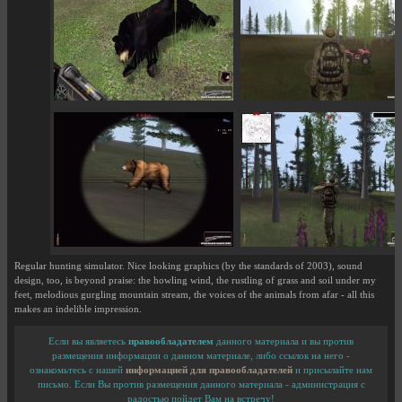
Regular hunting simulator. Nice looking graphics (by the standards of 2003), sound
design, too, is beyond praise: the howling wind, the rustling of grass and soil under my
feet, melodious gurgling mountain stream, the voices of the animals from afar - all this
makes an indelible impression.
Если вы являетесь
правообладателем
данного материала и вы против
размещения информации о данном материале, либо ссылок на него -
ознакомьтесь с нашей
информацией для правообладателей
и присылайте нам
письмо. Если Вы против размещения данного материала - администрация с
радостью пойдет Вам на встречу!