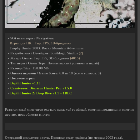
• SGi навигация / Navigation:
Игры для ПК
Тир, FPS, 3D-бродилки
Trophy Hunter 2003: Rocky Mountain Adventures
• Разработчик / Developer:
Southlogic Studios
(2)
• Жанр / Genre:
Тир, FPS, 3D-бродилки
(4015)
• Тип игры / Game Type:
Полная версия (установи и играй)
• Размер / Size:
158.00 Мб.
• Оценка игроков / Game Score:
6.0
из
10
(всего голосов:
3
)
• Похожие игры:
-
Depth Hunter v1.10
-
Carnivores: Dinosaur Hunter Pro v1.5.0
-
Depth Hunter 2: Deep Dive v1.1 + 1DLC
Реалистичный симулятор охоты с неплохой графикой, многими локациями и многим
другим, подробности внутри.
Очередной симулятор охоты. Приятная глазу графика (по меркам 2003 года),