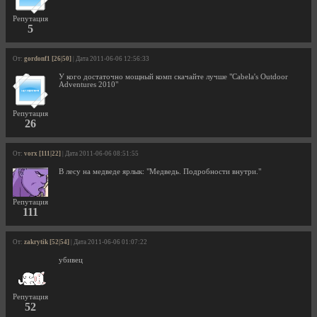
Репутация
5
От:
gordonf1 [26|50]
| Дата 2011-06-06 12:56:33
У кого достаточно мощный комп скачайте лучше "Cabela's Outdoor
Adventures 2010"
Репутация
26
От:
vorx [111|22]
| Дата 2011-06-06 08:51:55
В лесу на медведе ярлык: "Медведь. Подробности внутри."
Репутация
111
От:
zakrytik [52|54]
| Дата 2011-06-06 01:07:22
убивец
Репутация
52