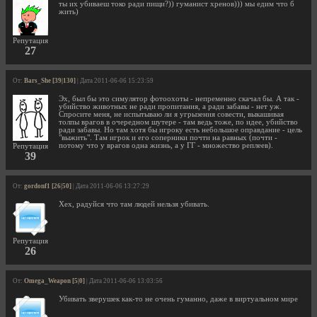
ты их убиваеш токо ради пищи?)) гуманист хренов))) мы едим что б
жить)
Репутация
27
От:
Bars_She [39|130]
| Дата 2011-06-06 15:23:59
Эх, был бы это симулятор фотоохоты - непременно скачал бы. А так -
убийство животных не ради пропитания, а ради забавы - нет уж.
Спросите меня, не испытываю ли я угрызения совести, выкашивая
толпы врагов в очередном шутере - там ведь тоже, по идее, убийство
ради забавы. Но там хотя бы игроку есть небольшое оправдание - цель
"выжить". Там игрок и его соперники почти на равных (почти -
потому что у врагов одна жизнь, а у ГГ - множество реплеев).
Репутация
39
От:
gordonf1 [26|50]
| Дата 2011-06-06 13:27:29
Хех, радуйся что там людей нельзя убивать.
Репутация
26
От:
Omega_Weapon [5|0]
| Дата 2011-06-06 13:03:56
Убивать зверушек как-то не очень гуманно, даже в виртуальном мире