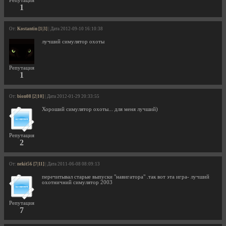
Репутация
1
От:
Kostantin [1|3]
| Дата 2012-09-10 16:10:38
лучший симулятор охоты
Репутация
1
От:
bion08 [2|10]
| Дата 2012-01-29 20:33:55
Хороший симулятор охоты... для меня лучший)
Репутация
2
От:
nekit56 [7|11]
| Дата 2011-06-08 08:09:13
перечитывал старые выпуски "навигатора" .так вот эта игра- лучший
охотничний симулятор 2003
Репутация
7