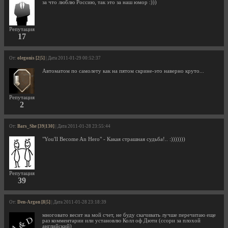
за что люблю Россию, так это за наш юмор :)))
Репутация
17
От:
olegonis [2|5]
| Дата 2011-01-29 00:52:37
Автоматом по самолету как на пятом скрине-это наверно круто...
Репутация
2
От:
Bars_She [39|130]
| Дата 2011-01-28 23:55:44
"You'll Become An Hero" - Какая страшная судьба!.. :)))))))
Репутация
39
От:
Den-Argon [8|5]
| Дата 2011-01-28 23:18:39
многовато весит на мой счет, не буду скачивать лучше перечитаю еще
раз комментарии или установлю Колл оф Дюти (ссори за плохой
английский)