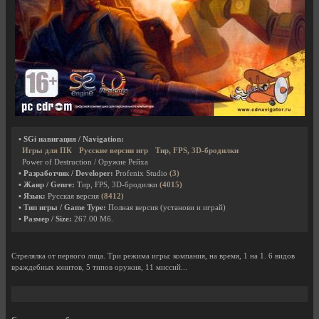
• SGi навигация / Navigation:
Игры для ПК
Русские версии игр
Тир, FPS, 3D-бродилки
Power of Destruction / Оружие Рейха
• Разработчик / Developer:
Profenix Studio
(3)
• Жанр / Genre:
Тир, FPS, 3D-бродилки
(4015)
• Язык:
Русская версия
(8412)
• Тип игры / Game Type:
Полная версия (установи и играй)
• Размер / Size:
267.00 Мб.
Стрелялка от первого лица. Три режима игры: компания, на время, 1 на 1. 6 видов
враждебных юнитов, 5 типов оружия, 11 миссий...