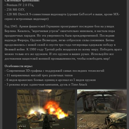
Системные требования:
- Pentium IV 2.0 ГГц,
- 256 Мб ОЗУ,
- 128 Мб DirectX 9-совместимая видеокарта (уровня GeForce4 и выше, кроме MX-
серии и встроенных видеокарт)
Год 1945. Армия фашистской Германии проигрывает последние бои на улицах
Берлина. Казалось, "коричневая угроза" окончательно миновала, и настала пора
праздничных парадов. Но эта уверенность была преждевременной. Последняя
надежда Фюрера, Оружие Возмездия, легко отбросило силы союзников. Битвы
продолжились с новой силой и спустя три года гитлеровцы одержали победу в
Великой войне. К 1980 году Третий рейх воцарился по всему миру. Победить врага
можно только его же оружием. И это оружие в ваших руках. Используйте все
достижения нацистской военной промышленности, чтобы освободить мир!
Особенности игры:
- Современная 3D-графика с поддержкой самых последних технологий
- 11 напряженных миссий трех различных типов
- 6 видов вражеских боевых единиц и арсенал из 5 видов оружия
- 3 режима игры: одиночная кампания, дуэль и Time Attack