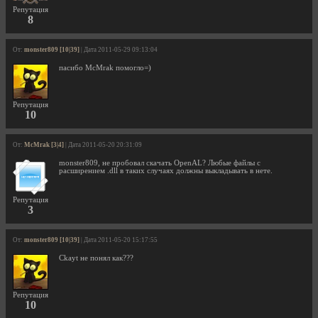
Репутация
8
От:
monster809 [10|39]
| Дата 2011-05-29 09:13:04
пасибо McMrak помогло=)
Репутация
10
От:
McMrak [3|4]
| Дата 2011-05-20 20:31:09
monster809, не пробовал скачать OpenAL? Любые файлы с
расширением .dll в таких случаях должны выкладывать в нете.
Репутация
3
От:
monster809 [10|39]
| Дата 2011-05-20 15:17:55
Ckayt не понял как???
Репутация
10