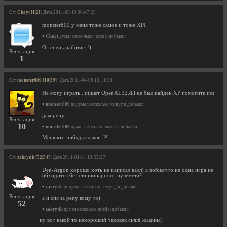
От:
Ckayt [1|2]
| Дата 2011-05-19 06:47:23
monster809 у меня тоже самое и тоже XP(
•
Ckayt
думал несколько часов и добавил:
О теперь работает!)
Репутация
1
От:
monster809 [10|39]
| Дата 2011-04-08 13:11:50
Не могу играть...пишет OpenAL32.dll не был найден XP помогите плз
•
monster809
подумал несколько минут и добавил:
дам репу
Репутация
10
•
monster809
думал несколько часов и добавил:
Меня кто нибудь слышит?!
От:
zakrytik [52|54]
| Дата 2011-01-31 13:55:27
Den-Argon хорошо хоть не написал калл) а вобщечто не одна игра не
обходится без стационарного пулемета?
•
zakrytik
подумал несколько секунд и добавил:
Репутация
а и спс за репу кому то)
52
•
zakrytik
думал несколько дней и добавил:
ну вот какой то нехороший человек снял( жадина)