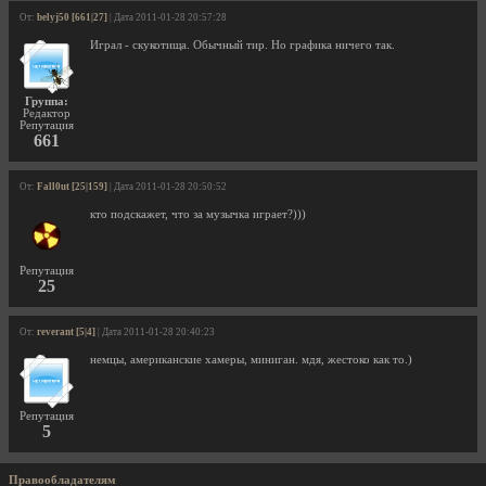
От:
belyj50 [661|27]
| Дата 2011-01-28 20:57:28
Играл - скукотища. Обычный тир. Но графика ничего так.
Группа:
Редактор
Репутация
661
От:
Fall0ut [25|159]
| Дата 2011-01-28 20:50:52
кто подскажет, что за музычка играет?)))
Репутация
25
От:
reverant [5|4]
| Дата 2011-01-28 20:40:23
немцы, американские хамеры, миниган. мдя, жестоко как то.)
Репутация
5
Правообладателям