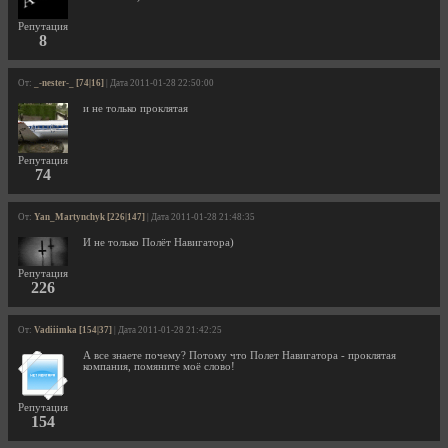
Репутация
8
От:
_-nester-_ [74|16]
| Дата 2011-01-28 22:50:00
и не только проклятая
Репутация
74
От:
Yan_Martynchyk [226|147]
| Дата 2011-01-28 21:48:35
И не только Полёт Навигатора)
Репутация
226
От:
Vadiiimka [154|37]
| Дата 2011-01-28 21:42:25
А все знаете почему? Потому что Полет Навигатора - проклятая
компания, помяните моё слово!
Репутация
154