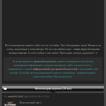
Все пользователи нашего сайта тут не случайно. Нас объединяют игры! Малые и не
очень, казуальные и симуляторы. Но все мы любим одно -
мини игры бесплатно
полные версии
. А этого добра у нас валом. Приходим, качаем, радуемся! =)
Если вы являетесь
правообладателем
данного материала и вы против
размещения информации о данном материале, либо ссылок на него -
ознакомьтесь с нашей
информацией для правообладателей
и присылайте нам
письмо. Если Вы против размещения данного материала - администрация с
радостью пойдет Вам на встречу!
Комментарии игроков (20 шт.)
От:
uzbek2012 [8|4]
| Дата 2019-04-20 11:22:50
Игра мутный тир )