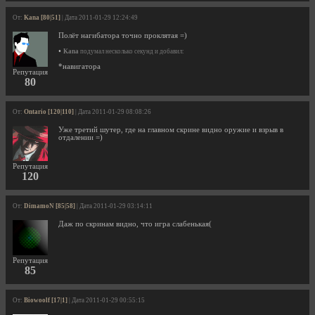
От:
Kana [80|51]
| Дата 2011-01-29 12:24:49
Полёт нагибатора точно проклятая =)
•
Kana
подумал несколько секунд и добавил:
*навигатора
Репутация
80
От:
Ontario [120|110]
| Дата 2011-01-29 08:08:26
Уже третий шутер, где на главном скрине видно оружие и взрыв в
отдалении =)
Репутация
120
От:
DimamoN [85|58]
| Дата 2011-01-29 03:14:11
Даж по скринам видно, что игра слабенькая(
Репутация
85
От:
Biowoolf [17|1]
| Дата 2011-01-29 00:55:15