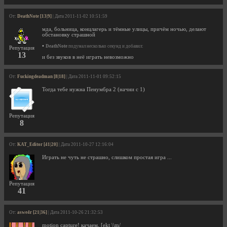
От:
DeathNote [13|9]
| Дата 2011-11-02 10:51:59
мда, больница, концлагерь и тёмные улицы, причём ночью, делают
обстановку страшной
•
DeathNote
подумал несколько секунд и добавил:
Репутация
13
и без звуков в неё играть невозможно
От:
Fuckingdeadman [8|18]
| Дата 2011-11-01 09:52:15
Тогда тебе нужна Пенумбра 2 (начни с 1)
Репутация
8
От:
KAT_Editor [41|20]
| Дата 2011-10-27 12:16:04
Играть не чуть не страшно, слишком простая игра ...
Репутация
41
От:
aswe4r [21|36]
| Дата 2011-10-26 21:32:53
motion capture! качаем, [ekt \\m/