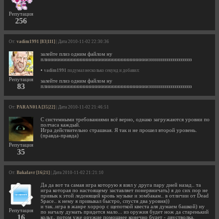
Репутация
256
От:
vadim1991 [83|111]
| Дата 2010-11-02 22:30:36
залейте плиз одним файлом ну
плииииииииииииииииииииииииииииииииииизззззззззззззззззззззз
•
vadim1991
подумал несколько секунд и добавил:
Репутация
залейте плиз одним файлом ну
83
плииииииииииииииииииииииииииииииииииизззззззззззззззззззззз
От:
PARAN01A [35|22]
| Дата 2010-11-02 21:46:51
С системными требованиями всё верно, однако загружаются уровни по
полчаса каждый.
Игра действительно страшная. Я так и не прошел второй уровень.
(правда-правда)
Репутация
35
От:
Bakalavr [16|21]
| Дата 2010-11-02 21:21:10
Да да вот та самая игра которую я взял у друга пару дней назад.. та
игра которая по настоящему заставляет понервничать) я до сих пор не
привык к этой леденящей кровь музыке и зомбакам.. в отличии от Dead
Space.. к нему я привыкал быстро, спустя два уровня))
и так..игра в жанре хоррор с щепоткой квеста аля думаем башкой) ну
Репутация
по началу думать придется мало... из оружия будет нож да старенький
16
кольт.. потом уже оружие помощнее конечно будет - двустволка,