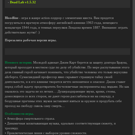
-
Dead Lab v1.5.32
Bloodline
- игра в жанре action-хоррор с элементами квеста. Вам придется
погрузиться в мрачную атмосферу английской клиники 1963 года, немецкого
концлагеря 1944 года, и темных переулков Лондона времен 1887. Внимание: играть
действительно жутко! :)
Перезалита рабочая версия игры.
Немного истории.
Молодой адвокат Джим Карт берется за защиту доктора Брауна,
который проходит в местном суде по делу об убийстве. По мере распутывания этого
дела главный герой начинает понимать, что убийство человека это только верхушка
айсберга. Сумасшедший профессор явно скрывает страшную тайну своей
деятельности, и в его клинике творится нечто непонятное и опасное. Джим ставит
перед собой задачу предотвратить бесчеловечные эксперименты над людьми. Но как
оказалось это задача не из легких… Душераздирающие звуки, крики, стоны,
доносящиеся со всех сторон, не дают герою расслабиться ни на секунду, а
бездушные причины этих звуков заставляют взяться за оружие и прорубать себе
проход на свободу сквозь саму смерть…
Особенности игры.
• Атмосфера смертельного страха.
• Динамичная захватывающая музыка, идеально соответствующая сюжету, и
триллеру.
• Приключенческая линия с выбором уровня сложности.