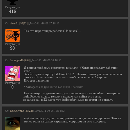
Репутация
416
От:
dicur3x [98|92]
| Дата 2011-10-26 17:18:10
Так эта игра теперь рабочая? Или как?...
Репутация
98
От:
Samogon1k [0|0]
| Дата 2011-10-26 16:10:51
Я решил проблему с вылитом в начале.. (Когда пропадает рабочий
стол)
Значит гуглим прогу GLDirect 5.02.. Потом пишем рег ключ если его
там нет Пишите мне!.. и ставим no-Shader в первой строке
Ето для радеонки...
Репутация
0
•
Samogon1k
подумал несколько минут и добавил:
После второго уровня не грузит через звуки там ошибка... наверное
multiDweller прав... только я незнаю как найти етот звук
он запакован в 22 карте тот файл обычными прогами не открыть
От:
PARAN01A [35|22]
| Дата 2011-10-26 15:54:32
ещё эта игра умудряется загружаться по два часа на уровень. Тем не
менее один из самых стремных хорроров за всю историю.