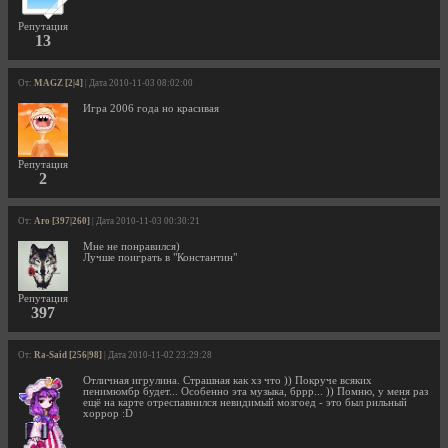
Репутация
13
От:
MAGZ [2|4]
| Дата 2010-11-03 08:02:00
Игра 2006 года но красивая
Репутация
2
От:
Aro [397|260]
| Дата 2010-11-03 00:30:21
Мне не понравился)
Лучше поиграть в "Константин"
Репутация
397
От:
Ra-Said [256|98]
| Дата 2010-11-02 23:29:28
Отличная игрулина. Страшная как хз что )) Покруче всяких
пенимюмбр будет... Особенно эта музыка, бррр... )) Помню, у меня раз
ещё на карте отреспавнился невидимый мозгоед - это был рильный
хоррор :D