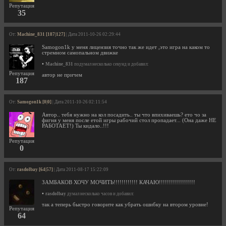
Репутация
35
От:
Machine_831 [187|127]
| Дата 2011-10-26 02:29:44
Samogon1k у меня лицензия точно так же идет ,это игра на каком то
стремном самопальном движке
•
Machine_831
подумал несколько секунд и добавил:
Репутация
автор не причем
187
От:
Samogon1k [0|0]
| Дата 2011-10-26 02:11:54
Автор.. тебя нужно на кол посадить.. ты что впихиваешь? ето чо за
фигня у меня после етой игры рабочий стол пропадает... (Она даже НЕ
РАБОТАЕТ!) Ты кидало..!!!
Репутация
0
От:
rasdolbay [64|57]
| Дата 2011-08-17 15:22:09
ЗАМБАКОВ ХОЧУ МОЧИТЬ!!!!!!!!!!!! КАЧАЮ!!!!!!!!!!!!!!!!!!
•
rasdolbay
думал несколько часов и добавил:
так а теперь быстро говорите как убрать ошибку на втором уровне!
Репутация
64