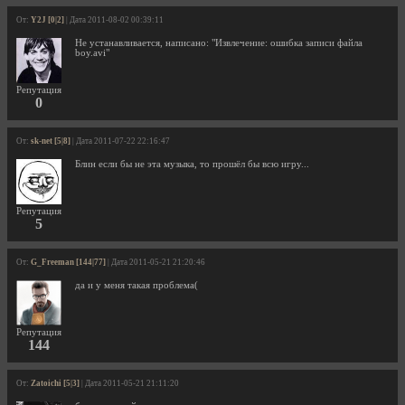
От:
Y2J [0|2]
| Дата 2011-08-02 00:39:11
Не устанавливается, написано: "Извлечение: ошибка записи файла
boy.avi"
Репутация
0
От:
sk-net [5|8]
| Дата 2011-07-22 22:16:47
Блин если бы не эта музыка, то прошёл бы всю игру...
Репутация
5
От:
G_Freeman [144|77]
| Дата 2011-05-21 21:20:46
да и у меня такая проблема(
Репутация
144
От:
Zatoichi [5|3]
| Дата 2011-05-21 21:11:20