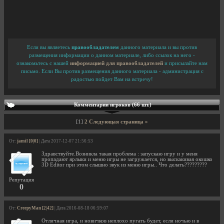
Если вы являетесь
правообладателем
данного материала и вы против
размещения информации о данном материале, либо ссылок на него -
ознакомьтесь с нашей
информацией для правообладателей
и присылайте нам
письмо. Если Вы против размещения данного материала - администрация с
радостью пойдет Вам на встречу!
Комментарии игроков (66 шт.)
[1]
2
Следующая страница »
От:
jamil [0|0]
| Дата 2017-12-07 21:56:53
Здравствуйте.Возникла такая проблема : запускаю игру и у меня
пропадают ярлыки и меню игры не загружается, но выскакивая окошко
3D Editor при этом слышно звук из меню игры.. Что делать?????????
Репутация
0
От:
CreepyMan [2|42]
| Дата 2016-08-18 06:59:07
Отличная игра, и новичков неплохо пугать будет, если ночью и в