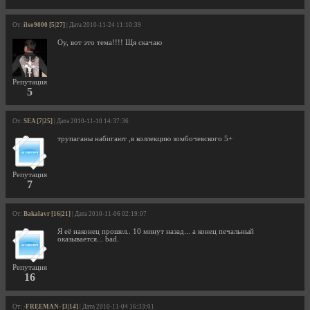
От:
ilso9000 [5|27]
| Дата 2010-11-24 11:10:39
Оу, вот это тема!!!! Щя скачаю
Репутация
5
От:
SEA [7|25]
| Дата 2010-11-10 14:37:36
трупаганы набигают ,в коллекцию зомбочевского 5+
Репутация
7
От:
Bakalavr [16|21]
| Дата 2010-11-06 02:19:07
Я её наконец прошел.. 10 минут назад... а конец печальный
оказывается... bad.
Репутация
16
От:
-FREEMAN- [3|14]
| Дата 2010-11-04 16:33:01