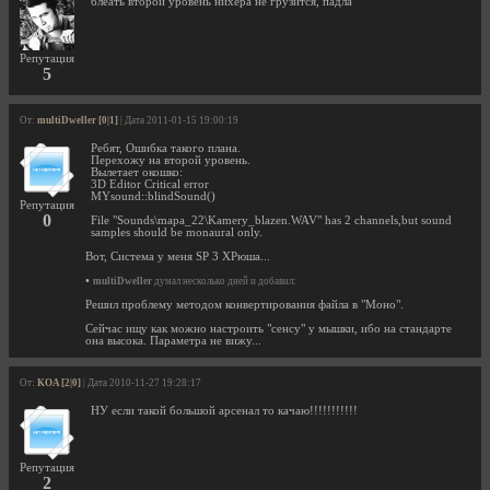
блеать второй уровень нихера не грузится, падла
Репутация
5
От:
multiDweller [0|1]
| Дата 2011-01-15 19:00:19
Ребят, Ошибка такого плана.
Перехожу на второй уровень.
Вылетает окошко:
3D Editor Critical error
MYsound::blindSound()
Репутация
0
File "Sounds\mapa_22\Kamery_blazen.WAV" has 2 channels,but sound
samples should be monaural only.
Вот, Система у меня SP 3 XРюша...
•
multiDweller
думал несколько дней и добавил:
Решил проблему методом конвертирования файла в "Моно".
Сейчас ищу как можно настроить "сенсу" у мышки, ибо на стандарте
она высока. Параметра не вижу...
От:
KOA [2|0]
| Дата 2010-11-27 19:28:17
НУ если такой большой арсенал то качаю!!!!!!!!!!!
Репутация
2