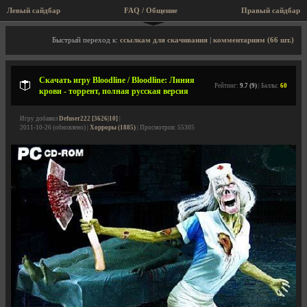
Левый сайдбар
FAQ / Общение
Пра
Описание игры, торрент, скриншоты, видео
Быстрый переход к:
ссылкам для скачивания
|
комментариям (66 шт.)
Скачать игру Bloodline / Bloodline: Линия
Рейтинг:
9.7 (9)
| Баллы:
60
крови - торрент, полная русская версия
Игру добавил
Defuser222 [3626|10]
|
2011-10-26 (обновлено) |
Хорроры (1885)
| Просмотров: 55305