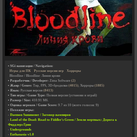
• SGi навигация / Navigation:
Игры для ПК
Русские версии игр
Хорроры
Bloodline / Bloodline: Линия крови
• Разработчик / Developer:
Zima Software
(2)
• Жанр / Genre:
Тир, FPS, 3D-бродилки
(4015)
; Хорроры
(1885)
• Язык:
Русская версия
(8413)
• Тип игры / Game Type:
Полная версия (установи и играй)
• Размер / Size:
410.91 Мб.
• Оценка игроков / Game Score:
9.7
из
10
(всего голосов:
9
)
• Похожие игры:
-
Daemon Summoner / Заговор вампиров
-
Land of the Dead: Road to Fiddler's Green / Земля мертвых: Дорога к
Фиддлерз Грин
-
Undergrounds
-
Euthanasia v1.0