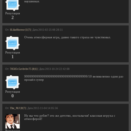
наушниках
Репутация
2
От:
ILikeHorror [1|7]
| Дата 2015-02-25 08:28:51
Очень атмосферная игра, давно такого страха не чувствовал.
Репутация
1
От:
78585v5zvbvbv75 [0|1]
| Дата 2013-10-24 22:42:08
999999999999999999999999999999999999/10 великолепно один раз
прошёл супер
Репутация
0
От:
The_MJ [0|7]
| Дата 2012-11-04 14:05:56
Ну вы что ребят? это же детство, ностальгия! классная игруха с
атмосферой!
Репутация