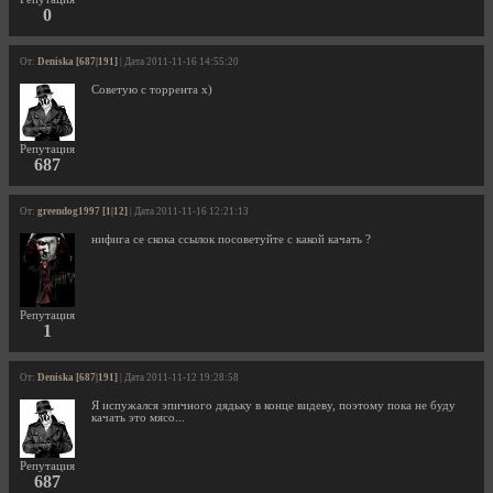
0
От:
Deniska [687|191]
| Дата 2011-11-16 14:55:20
Советую с торрента х)
Репутация
687
От:
greendog1997 [1|12]
| Дата 2011-11-16 12:21:13
нифига се скока ссылок посоветуйте с какой качать ?
Репутация
1
От:
Deniska [687|191]
| Дата 2011-11-12 19:28:58
Я испужался эпичного дядьку в конце видеву, поэтому пока не буду
качать это мясо...
Репутация
687