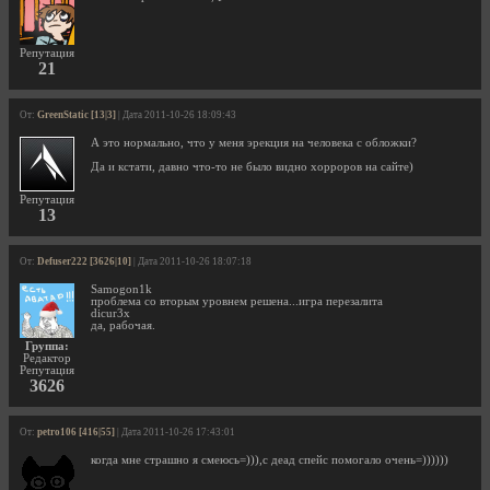
Репутация
21
От:
GreenStatic [13|3]
| Дата 2011-10-26 18:09:43
А это нормально, что у меня эрекция на человека с обложки?
Да и кстати, давно что-то не было видно хорроров на сайте)
Репутация
13
От:
Defuser222 [3626|10]
| Дата 2011-10-26 18:07:18
Samogon1k
проблема со вторым уровнем решена...игра перезалита
dicur3x
да, рабочая.
Группа:
Редактор
Репутация
3626
От:
petro106 [416|55]
| Дата 2011-10-26 17:43:01
когда мне страшно я смеюсь=))),с деад спейс помогало очень=))))))