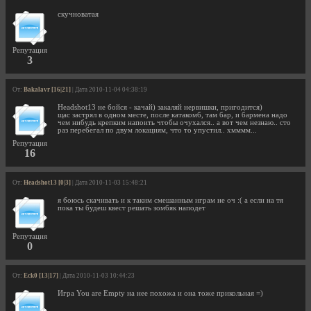
скучноватая
Репутация
3
От:
Bakalavr [16|21]
| Дата 2010-11-04 04:38:19
Headshot13 не бойся - качай) закаляй нервишки, пригодится)
щас застрял в одном месте, после катакомб, там бар, и бармена надо
чем нибудь крепким напоить чтобы очухался.. а вот чем незнаю.. сто
раз перебегал по двум локациям, что то упустил.. хмммм...
Репутация
16
От:
Headshot13 [0|3]
| Дата 2010-11-03 15:48:21
я боюсь скачивать и к таким смешанным играм не оч :( а если на тя
пока ты будеш квест решать зомбяк наподет
Репутация
0
От:
Eck0 [13|17]
| Дата 2010-11-03 10:44:23
Игра You are Empty на нее похожа и она тоже прикольная =)