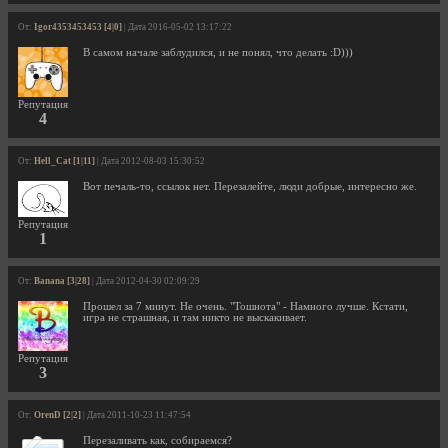
От:
Igor4353453453 [4|0]
| Дата 2016-05-02 13:17:22
В самом начале заблудился, и не понял, что делать :D)))
Репутация
4
От:
Hell_Cat [1|11]
| Дата 2012-08-03 15:30:52
Вот печаль-то, ссылок нет. Перезалейте, люди добрые, интересно же.
Репутация
1
От:
Banana [3|28]
| Дата 2012-04-30 02:09:29
Прошел за 7 минут. Не очень. "Тошнота" - Намного лучше. Кстати,
игра не страшная, и там никто не выскакивает.
Репутация
3
От:
OrenD [2|2]
| Дата 2011-10-23 11:47:54
Перезаливать как, собираемся?