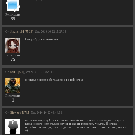
Репутация
65
От:
Smails-101 [75|28]
| Дата 2010-10-22 15:27:33
Пенумбру напоминает
Репутация
75
От:
bolt [1|37]
| Дата 2010-10-22 06:54:27
ожидал гораздо большего от этой игры..
Репутация
1
От:
Biowoolf [17|1]
| Дата 2010-10-22 06:44:38
в начале секунд 10 становится не обычно, потом надоедает, открыл
глаза никого нет, только звуки и экран трясется, уныло. В играх
подобного жанра, нужно держать человека в постоянном напряжение
=)