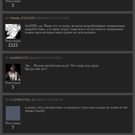
Репутация
5
От:
Dahaka_D [1523|95]
| Дата 2010-11-24 11:53:35
ilso9000, да. Инди это те игры, которые разрабатывают независимые
разработчики, и в таких играх чаще всего встречаются совершенно
новые идеи которые никто ранее не использовал.
Репутация
1523
От:
ilso9000 [5|27]
| Дата 2010-11-24 11:49:52
Эм.... Весьма необычная игра! Это жанр игр инди.
Вроде или нет?
Репутация
5
От:
X-LINKS [7|10]
| Дата 2010-11-15 03:32:41
я думал чёто интерестное а оказалось тупостью я даже не понял в чём
прикол был(((
Репутация
7