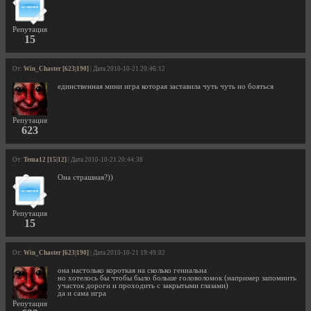
Репутация
15
От:
Win_Chaster [623|190]
| Дата 2010-10-21 20:46:12
единственная мини игра которая заставила чуть чуть но бояться
Репутация
623
От:
Tema12 [15|12]
| Дата 2010-10-21 20:44:38
Она страшная?))
Репутация
15
От:
Win_Chaster [623|190]
| Дата 2010-10-21 19:49:02
она настолько короткая на сколько гениальна
но хотелось бы чтобы было больше головоломок (например запомнить
участок дороги и проходить с закрытыми глазами)
да и сама игра
Репутация