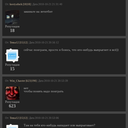
От:
kostyafuck [18|18]
| Дата 2010-10-21 21:31:40
закиньте на летитбит
Репутация
18
От:
Tema12 [15|12]
| Дата 2010-10-21 20:56:12
сейчас поиграем, просто я боюсь, что кто-нибудь выпрыгнет и всё))
Репутация
15
От:
Win_Chaster [623|190]
| Дата 2010-10-21 20:53:39
нет
чтобы понять надо поиграть
Репутация
623
От:
Tema12 [15|12]
| Дата 2010-10-21 20:53:06
Там на тебя кто-нибудь нападает или выпрыгивает?