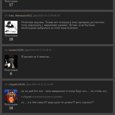
Репутация
17
От:
Leha_Meloman [10|5]
| Дата 2010-10-22 00:09:20
Отличная задумка. Только вот попадая в зону призрака достаточно
тупо переждать с закрытыми глазами. Лучше, если бы было
необходимо выбраться из этой зоны вслепую.
Репутация
10
От:
Geymer [6|30]
| Дата 2010-10-21 23:58:25
Я прошёл за 4 минуты....
Репутация
6
От:
cTygenb [10|10]
| Дата 2010-10-21 22:14:49
ну не дай бог кто - нить выпрыгнет я тогда буду зол..... ну очень зол
•
cTygenb
полчасика подумал и добавил:
ээ.... а в чём смысл?? куда идти чё делать?? кого спасать??
Репутация
10