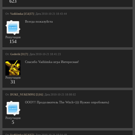
623
От:
Vadiiimka [154|37]
| Дата 2010-10-21 18:43:44
Всегда пожалуйста
Репутация
154
От:
Goderik [31|7]
| Дата 2010-10-21 18:41:23
Спасибо Vadiiimka игра Интересная!
Репутация
31
От:
DUKE_NUKEM992 [5|16]
| Дата 2010-10-21 18:08:02
ООО!!! Продолжитель The Witch=))) Нужно опробовать)
Репутация
5
От:
Vadiiimka [154|37]
| Дата 2010-10-21 18:04:48