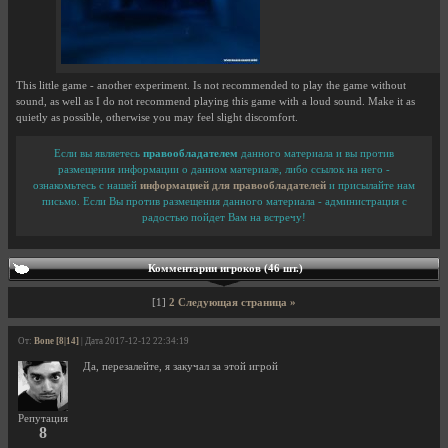
This little game - another experiment. Is not recommended to play the game without
sound, as well as I do not recommend playing this game with a loud sound. Make it as
quietly as possible, otherwise you may feel slight discomfort.
Если вы являетесь
правообладателем
данного материала и вы против
размещения информации о данном материале, либо ссылок на него -
ознакомьтесь с нашей
информацией для правообладателей
и присылайте нам
письмо. Если Вы против размещения данного материала - администрация с
радостью пойдет Вам на встречу!
Комментарии игроков (46 шт.)
[1]
2
Следующая страница »
От:
Bone [8|14]
| Дата 2017-12-12 22:34:19
Да, перезалейте, я закучал за этой игрой
Репутация
8