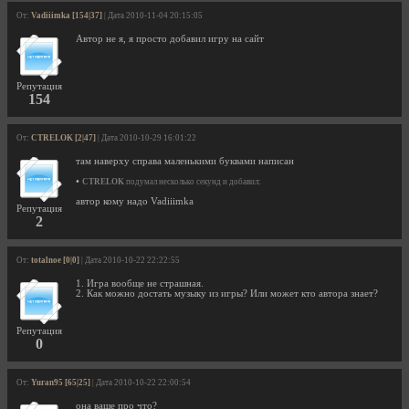
От:
Vadiiimka [154|37]
| Дата 2010-11-04 20:15:05
Автор не я, я просто добавил игру на сайт
Репутация
154
От:
CTRELOK [2|47]
| Дата 2010-10-29 16:01:22
там наверху справа маленькими буквами написан
•
CTRELOK
подумал несколько секунд и добавил:
автор кому надо Vadiiimka
Репутация
2
От:
totalnoe [0|0]
| Дата 2010-10-22 22:22:55
1. Игра вообще не страшная.
2. Как можно достать музыку из игры? Или может кто автора знает?
Репутация
0
От:
Yuran95 [65|25]
| Дата 2010-10-22 22:00:54
она ваще про что?