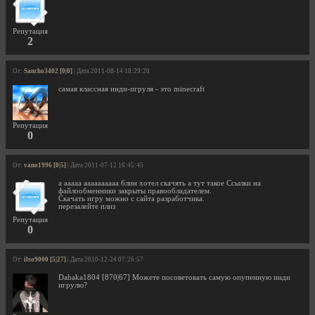
Репутация
2
От:
Sancho3402 [0|0]
| Дата 2011-08-14 18:29:20
самая классная инди-игруля - это minecraft
Репутация
0
От:
vano1996 [0|5]
| Дата 2011-07-12 16:45:45
а ааааа аааааааааа блин хотел скачять а тут такое Ссылки на
файлообменники закрыты правообладателем.
Скачать игру можно с сайта разработчика.
перезалейте плиз
Репутация
0
От:
ilso9000 [5|27]
| Дата 2010-12-24 07:26:57
Dahaka1804 [870|67] Можете посоветовать самую опупенную инди
игрулю?