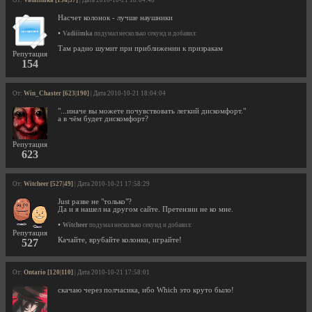
Насчет колонок - лучше наушники
•
Vadiiimka
подумал несколько секунд и добавил:
Там радио шумит при приближении к призракам
Репутация
154
От:
Win_Chaster [623|190]
| Дата 2010-10-21 18:04:04
"...иначе вы можете почувствовать легкий дискомфорт."
а в чём будет дискомфорт?
Репутация
623
От:
Witcheer [527|49]
| Дата 2010-10-21 17:58:29
Just разве не "только"?
Да и я нашел на другом сайте. Претензии не ко мне.
•
Witcheer
подумал несколько секунд и добавил:
Репутация
Качайте, врубайте колонки, играйте!
527
От:
Ontario [120|110]
| Дата 2010-10-21 17:58:01
скачаю через полчасика, ибо Which это круто было!