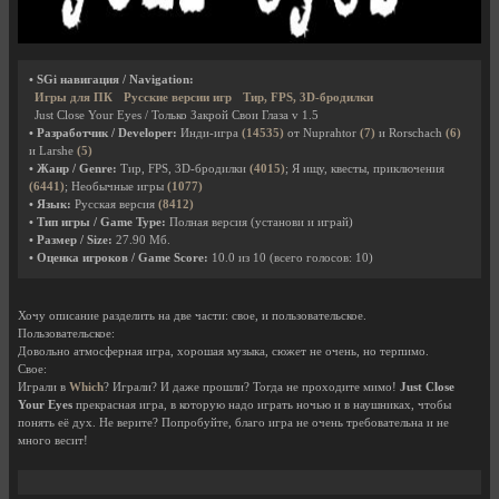
• SGi навигация / Navigation:
Игры для ПК
Русские версии игр
Тир, FPS, 3D-бродилки
Just Close Your Eyes / Только Закрой Свои Глаза v 1.5
• Разработчик / Developer:
Инди-игра
(14535)
от Nuprahtor
(7)
и Rorschach
(6)
и Larshe
(5)
• Жанр / Genre:
Тир, FPS, 3D-бродилки
(4015)
; Я ищу, квесты, приключения
(6441)
; Необычные игры
(1077)
• Язык:
Русская версия
(8412)
• Тип игры / Game Type:
Полная версия (установи и играй)
• Размер / Size:
27.90 Мб.
• Оценка игроков / Game Score:
10.0
из
10
(всего голосов:
10
)
Хочу описание разделить на две части: свое, и пользовательское.
Пользовательское:
Довольно атмосферная игра, хорошая музыка, сюжет не очень, но терпимо.
Свое:
Играли в
Which
? Играли? И даже прошли? Тогда не проходите мимо!
Just Close
Your Eyes
прекрасная игра, в которую надо играть ночью и в наушниках, чтобы
понять её дух. Не верите? Попробуйте, благо игра не очень требовательна и не
много весит!