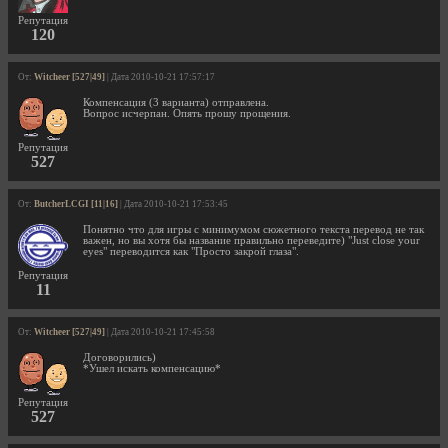
Репутация
120
От:
Witcheer [527|49]
| Дата 2010-10-21 17:57:17
Компенсация (3 варианта) отправлена.
Вопрос исчерпан. Опять прошу прощения.
Репутация
527
От:
ButcherLCGI [11|16]
| Дата 2010-10-21 17:53:45
Понятно что для игры с минимумом сюжетного текста перевод не так
важен, но вы хотя бы название правильно переведите) "Just close your
eyes" переводится как "Просто закрой глаза".
Репутация
11
От:
Witcheer [527|49]
| Дата 2010-10-21 17:45:58
Договорились)
*Ушел искать компенсацию*
Репутация
527