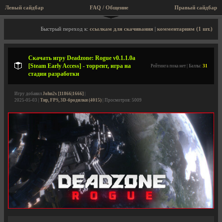
Левый сайдбар
FAQ / Общение
Правый сайдбар
Описание игры, торрент, скриншоты, видео
Быстрый переход к:
ссылкам для скачивания
|
комментариям (1 шт.)
Скачать игру Deadzone: Rogue v0.1.1.0a
[Steam Early Access] - торрент, игра на
Рейтинга пока нет | Баллы:
31
стадии разработки
Игру добавил
John2s [11866|1666]
|
2025-05-03 |
Тир, FPS, 3D-бродилки (4015)
| Просмотров: 5009