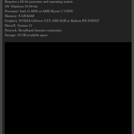
Requires a 64-bit processor and operating system
OS: Windows 10 64-bit
Processor: Intel i5-4690 or AMD Ryzen 5 1500X
Memory: 8 GB RAM
Graphics: NVIDIA GeForce GTX 1060 6GB or Radeon RX 6500XT
DirectX: Version 12
Network: Broadband Internet connection
Storage: 10 GB available space