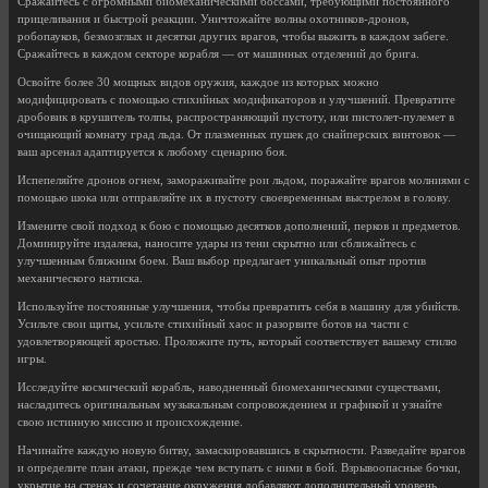
Сражайтесь с огромными биомеханическими боссами, требующими постоянного
прицеливания и быстрой реакции. Уничтожайте волны охотников-дронов,
робопауков, безмозглых и десятки других врагов, чтобы выжить в каждом забеге.
Сражайтесь в каждом секторе корабля — от машинных отделений до брига.
Освойте более 30 мощных видов оружия, каждое из которых можно
модифицировать с помощью стихийных модификаторов и улучшений. Превратите
дробовик в крушитель толпы, распространяющий пустоту, или пистолет-пулемет в
очищающий комнату град льда. От плазменных пушек до снайперских винтовок —
ваш арсенал адаптируется к любому сценарию боя.
Испепеляйте дронов огнем, замораживайте рои льдом, поражайте врагов молниями с
помощью шока или отправляйте их в пустоту своевременным выстрелом в голову.
Измените свой подход к бою с помощью десятков дополнений, перков и предметов.
Доминируйте издалека, наносите удары из тени скрытно или сближайтесь с
улучшенным ближним боем. Ваш выбор предлагает уникальный опыт против
механического натиска.
Используйте постоянные улучшения, чтобы превратить себя в машину для убийств.
Усильте свои щиты, усильте стихийный хаос и разорвите ботов на части с
удовлетворяющей яростью. Проложите путь, который соответствует вашему стилю
игры.
Исследуйте космический корабль, наводненный биомеханическими существами,
насладитесь оригинальным музыкальным сопровождением и графикой и узнайте
свою истинную миссию и происхождение.
Начинайте каждую новую битву, замаскировавшись в скрытности. Разведайте врагов
и определите план атаки, прежде чем вступать с ними в бой. Взрывоопасные бочки,
укрытие на стенах и сочетание окружения добавляют дополнительный уровень