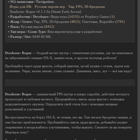
• SGi навигация / Navigation:
Игры для ПК
Русские версии игр
Тир, FPS, 3D-бродилки
Deadzone: Rogue v0.1.1.0a [Steam Early Access]
• Разработчик / Developer:
Инди-игра
(14535)
от Prophecy Games
(1)
• Жанр / Genre:
Тир, FPS, 3D-бродилки
(4015)
; Текстовые, Roguelike
(1701)
• Язык:
Русская версия
(8412)
• Тип игры / Game Type:
Beta-версия (игра еще в разработке)
• Размер / Size:
6440.00 Мб.
Deadzone: Rogue
— бодрый космо-шутер с элементами рогалика, где ты окажешься
на заброшенной станции ISS-X, памяти ноль, и кругом полчища роботов!
Пробивайся через орды врагов, собирай шмотки, качай пушки с огнем, льдом или
молниями. Умри, начни заново, стань сильнее. Динамика, мясо, лут — всё как надо!
Deadzone: Rogue
— динамичный FPS-шутер в жанре roguelite, действие которого
происходит в глубоком космосе. Прорывайтесь сквозь орды врагов с помощью
разрушительного оружия. Определите свой стиль боя с помощью мощных
дополнений и улучшений.
Вы просыпаетесь на борту ISS-X, не помня, кто вы. Там легион бродячих машин, и
они быстро приближаются. Пробивайтесь сквозь орды врагов, добывайте редкое
снаряжение и вооружайтесь улучшениями, чтобы выжить. Сможете ли вы покорить
Мертвую зону?