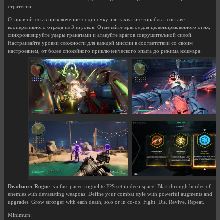
стратегии.
Отправляйтесь в приключение в одиночку или захватите корабль в составе
кооперативного отряда из 3 игроков. Отмечайте врагов для целенаправленного огня,
синхронизируйте удары гранатами и атакуйте врагов сокрушительной силой.
Настраивайте уровни сложности для каждой миссии в соответствии со своим
настроением, от более спокойного приключенческого опыта до режима кошмара.
Deadzone: Rogue
is a fast-paced roguelite FPS set in deep space. Blast through hordes of
enemies with devastating weapons. Define your combat style with powerful augments and
upgrades. Grow stronger with each death, solo or in co-op. Fight. Die. Revive. Repeat.
Minimum: