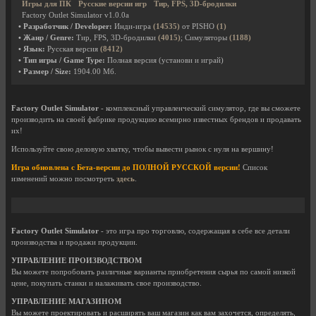
Игры для ПК
Русские версии игр
Тир, FPS, 3D-бродилки
Factory Outlet Simulator v1.0.0a
• Разработчик / Developer:
Инди-игра
(14535)
от PISHO
(1)
• Жанр / Genre:
Тир, FPS, 3D-бродилки
(4015)
; Симуляторы
(1188)
• Язык:
Русская версия
(8412)
• Тип игры / Game Type:
Полная версия (установи и играй)
• Размер / Size:
1904.00 Мб.
Factory Outlet Simulator
- комплексный управленческий симулятор, где вы сможете
производить на своей фабрике продукцию всемирно известных брендов и продавать
их!
Используйте свою деловую хватку, чтобы вывести рынок с нуля на вершину!
Игра обновлена с Бета-версии до ПОЛНОЙ РУССКОЙ версии!
Список
изменений можно посмотреть
здесь
.
Factory Outlet Simulator
- это игра про торговлю, содержащая в себе все детали
производства и продажи продукции.
УПРАВЛЕНИЕ ПРОИЗВОДСТВОМ
Вы можете попробовать различные варианты приобретения сырья по самой низкой
цене, покупать станки и налаживать свое производство.
УПРАВЛЕНИЕ МАГАЗИНОМ
Вы можете проектировать и расширять ваш магазин как вам захочется, определять,