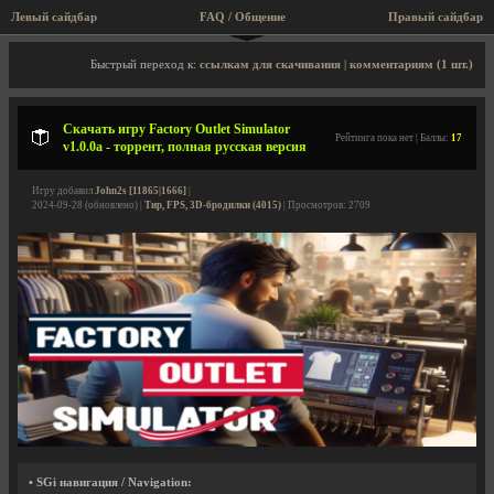
Левый сайдбар
FAQ / Общение
Правый сайдбар
Описание игры, торрент, скриншоты, видео
Быстрый переход к:
ссылкам для скачивания
|
комментариям (1 шт.)
Скачать игру Factory Outlet Simulator
Рейтинга пока нет | Баллы:
17
v1.0.0a - торрент, полная русская версия
Игру добавил
John2s [11865|1666]
|
2024-09-28 (обновлено) |
Тир, FPS, 3D-бродилки (4015)
| Просмотров: 2709
• SGi навигация / Navigation: