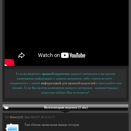
Если вы являетесь
правообладателем
данного материала и вы против
размещения информации о данном материале, либо ссылок на него -
ознакомьтесь с нашей
информацией для правообладателей
и присылайте нам
письмо. Если Вы против размещения данного материала - администрация с
радостью пойдет Вам на встречу!
Комментарии игроков (1 шт.)
От:
Rinoe [2|3]
| Дата 2024-07-30 15:55:17
Там обнова прикольная вышла сегодня