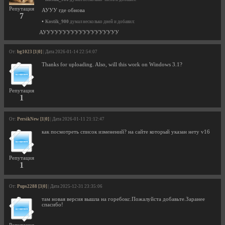
Репутация
АУУУ где обнова
7
•
Kostik_900
думал несколько дней и добавил:
АУУУУУУУУУУУУУУУУУУУ
От:
bg1023 [1|0]
| Дата 2026-01-14 22:54:07
Thanks for uploading. Also, will this work on Windows 3.1?
Репутация
1
От:
PersikNew [1|0]
| Дата 2026-01-11 21:12:47
как посмотреть список изменений? на сайте который указан нету v16
Репутация
1
От:
Pups2288 [3|0]
| Дата 2025-12-31 23:35:06
там новая версия вышла на горебокс.Пожалуйста добавьте.Заранее
спасибо!