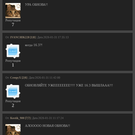
УРА ОБНОВА!!
Репутация
7
От:
IVANCHIK228 [1|0]
| Дата 2026-01-31 17:35:13
когда 16.3?!
Репутация
1
От:
CreepyX [2|0]
| Дата 2026-01-31 11:42:00
ОБНОВЛЯЙТЕ УЖЕЕЕЕЕЕЕЕ!!!! УЖЕ 16.3 ВЫШЛААА!!!
Репутация
2
От:
Kostik_900 [7|7]
| Дата 2026-01-31 11:17:24
АЛООООО НОВАЯ ОБНОВА!!