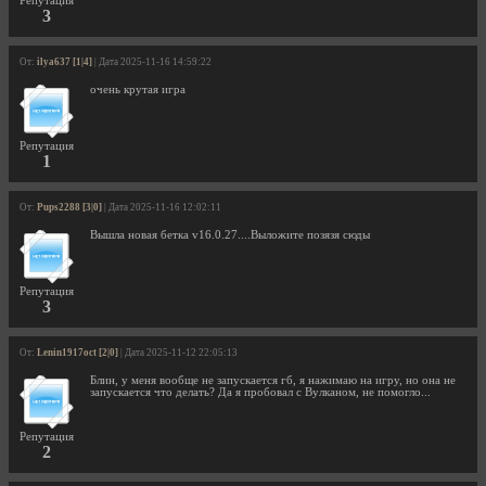
Репутация
3
От:
ilya637 [1|4]
| Дата 2025-11-16 14:59:22
очень крутая игра
Репутация
1
От:
Pups2288 [3|0]
| Дата 2025-11-16 12:02:11
Вышла новая бетка v16.0.27....Выложите позязя сюды
Репутация
3
От:
Lenin1917oct [2|0]
| Дата 2025-11-12 22:05:13
Блин, у меня вообще не запускается гб, я нажимаю на игру, но она не
запускается что делать? Да я пробовал с Вулканом, не помогло...
Репутация
2