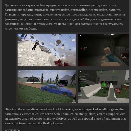
Добавляйте на картах любые предметы из каталога и взаимодействуйте с ними
разными способами: взрывайте, уничтожайте, открывайте, перемещайте, ломайте.
Транспорт, оружие, люди, другие интересные предметы дают возможность проявить
фантазию, ведь что именно вы с ними сможете сделать? Получайте удовольствие от
сделанных действий и придумывайте новые идеи для воплощения их в виртуальном
мире полном свободы.
Dive into the adrenaline-fueled world of
GoreBox
, an action-packed sandbox game that
harmoniously fuses relentless action with unlimited creativity. Here, you're equipped with
an extensive array of weapons and explosives, as well as a special piece of equipment that
stands out from the rest: the Reality Crusher.
MINIMUM: