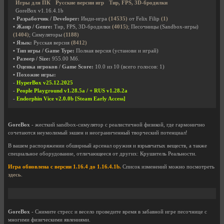
Игры для ПК
Русские версии игр
Тир, FPS, 3D-бродилки
GoreBox v1.16.4.1b
• Разработчик / Developer:
Инди-игра
(14535)
от Felix Filip
(1)
• Жанр / Genre:
Тир, FPS, 3D-бродилки
(4015)
; Песочницы (Sandbox-игры)
(1404)
; Симуляторы
(1188)
• Язык:
Русская версия
(8412)
• Тип игры / Game Type:
Полная версия (установи и играй)
• Размер / Size:
955.00 Мб.
• Оценка игроков / Game Score:
10.0
из
10
(всего голосов:
1
)
• Похожие игры:
-
HyperBox v25.12.2025
-
People Playground v1.28.5a / + RUS v1.28.2a
-
Endorphin Vice v2.0.0b [Steam Early Access]
GoreBox
- жесткий sandbox-симулятор с реалистичной физикой, где гармонично
сочетаются неумолимый экшен и неограниченный творческий потенциал!
В вашем распоряжении обширный арсенал оружия и взрывчатых веществ, а также
специальное оборудование, отличающееся от других: Крушитель Реальности.
Игра обновлена с версии 1.16.4 до 1.16.4.1b.
Список изменений можно посмотреть
здесь
.
GoreBox
- Снимите стресс и весело проведите время в забавной игре песочнице с
многими физическими явлениями.