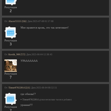
Репутация
2
От:
Alacer55555 [3|6]
| Дата 2025-07-08 01:57:08
Мне нравится кровь, это так затягивает!
Репутация
3
От:
Kostik_900 [7|7]
| Дата 2025-06-04 12:38:43
УРААААААА
Репутация
7
От:
Timur07022014 [2|1]
| Дата 2025-06-04 08:52:51
где обнова!?
•
Timur07022014
думал несколько часов и добавил:
урааааа!!!
Репутация
2