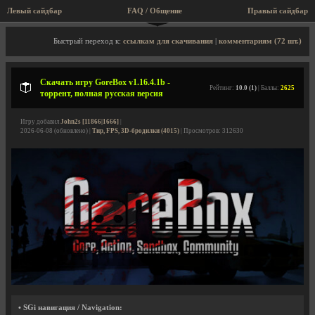
Левый сайдбар
FAQ / Общение
Пра
Описание игры, торрент, скриншоты, видео
Быстрый переход к:
ссылкам для скачивания
|
комментариям (72 шт.)
Скачать игру GoreBox v1.16.4.1b -
Рейтинг:
10.0 (1)
| Баллы:
2625
торрент, полная русская версия
Игру добавил
John2s [11866|1666]
|
2026-06-08 (обновлено) |
Тир, FPS, 3D-бродилки (4015)
| Просмотров: 312630
• SGi навигация / Navigation: