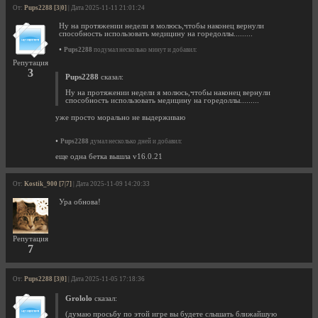
От:
Pups2288 [3|0]
| Дата 2025-11-11 21:01:24
Ну на протяжении недели я молюсь,чтобы наконец вернули
способность использовать медицину на горедоллы.........
•
Pups2288
подумал несколько минут и добавил:
Репутация
3
Pups2288
сказал:
Ну на протяжении недели я молюсь,чтобы наконец вернули
способность использовать медицину на горедоллы.........
уже просто морально не выдерживаю
•
Pups2288
думал несколько дней и добавил:
еще одна бетка вышла v16.0.21
От:
Kostik_900 [7|7]
| Дата 2025-11-09 14:20:33
Ура обнова!
Репутация
7
От:
Pups2288 [3|0]
| Дата 2025-11-05 17:18:36
Grololo
сказал:
(думаю просьбу по этой игре вы будете слышать ближайшую