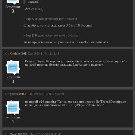
неделю)
Репутация
Ага еще как)
3
•
Pups2288
думал несколько дней и добавил:
Спасибо за то что выложили 3 бету 16 версии!
•
Pups2288
думал несколько часов и добавил:
вы не представляете но уже вышла 5 бета!Позязя добавьте
От:
Grololo [3|0]
| Дата 2025-11-04 11:41:45
Вышла 3 бета 16 версии gb пожалуйста выложите ее. (думаю просьбу
по этой игре вы будете слышать ближайшую неделю)
Репутация
3
От:
goreboxv16 [1|1]
| Дата 2025-11-03 22:26:49
на новой v16 ошибка "Точка входа в процедуру SetThreadDescription
не найдена в библиотеке DLL UnityPlayer.dll" на вин 8.1
Репутация
1
От:
Pups2288 [3|0]
| Дата 2025-11-03 16:03:47