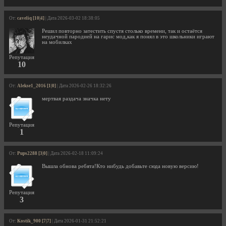
От:
caveliq [10|4]
| Дата 2026-03-02 18:38:05
Решил повторно затестить спустя столько времени, так и остаётся
неудачной пародией на гарис мод,как я понял в это школьники играют
на мобилках
Репутация
10
От:
Alekse1_2016 [1|0]
| Дата 2026-02-26 18:32:26
мертвая раздача значка нету
Репутация
1
От:
Pups2288 [3|0]
| Дата 2026-02-18 11:09:24
Вышла обнова ребята!Кто нибудь добавьте сюда новую версию!
Репутация
3
От:
Kostik_900 [7|7]
| Дата 2026-01-31 21:52:21