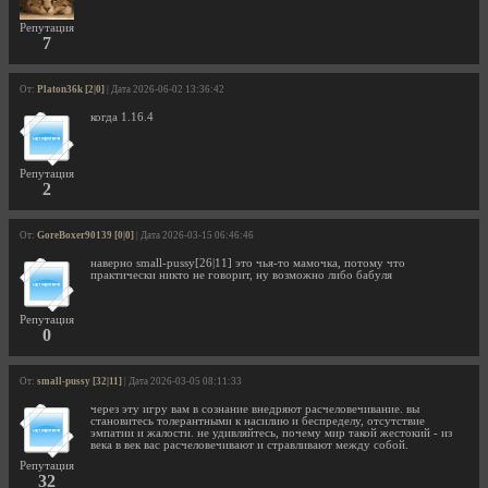
Репутация
7
От:
Platon36k [2|0]
| Дата 2026-06-02 13:36:42
когда 1.16.4
Репутация
2
От:
GoreBoxer90139 [0|0]
| Дата 2026-03-15 06:46:46
наверно small-pussy[26|11] это чья-то мамочка, потому что
практически никто не говорит, ну возможно либо бабуля
Репутация
0
От:
small-pussy [32|11]
| Дата 2026-03-05 08:11:33
через эту игру вам в сознание внедряют расчеловечивание. вы
становитесь толерантными к насилию и беспределу, отсутствие
эмпатии и жалости. не удивляйтесь, почему мир такой жестокий - из
века в век вас расчеловечивают и стравливают между собой.
Репутация
32