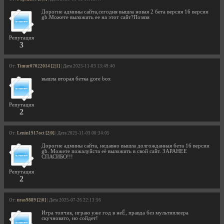
Дорогие админы сайта,сегодня вышла новая 2 бета версия 16 версии
gb.Можете выложить ее на этот сайт?Позязя
Репутация
3
От:
Timur07022014 [2|1]
| Дата 2025-11-03 13:49:40
вышла вторая бетка gore box
Репутация
2
От:
Lenin1917oct [2|0]
| Дата 2025-11-03 00:34:05
Дорогие админы сайта, недавно вышла долгожданная бета 16 версии
gb. Можете пожалуйста её выложить в свой сайт. ЗАРАНЕЕ
СПАСИБО!!!
Репутация
2
От:
nras9889 [2|0]
| Дата 2025-07-26 22:13:56
Игра топчик, играю уже год в неЁ, правда без мультиплеера
скучновато, но сойдет!