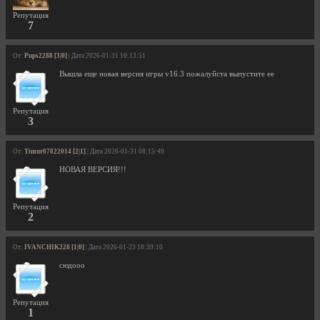
Репутация
7
От:
Pups2288 [3|0]
| Дата 2026-01-31 10:13:51
Вышла еще новая версия игры v16.3 пожалуйста выпустите ее
Репутация
3
От:
Timur07022014 [2|1]
| Дата 2026-01-31 08:15:49
НОВАЯ ВЕРСИЯ!!!
Репутация
2
От:
IVANCHIK228 [1|0]
| Дата 2026-01-23 18:39:10
сюдооо
Репутация
1