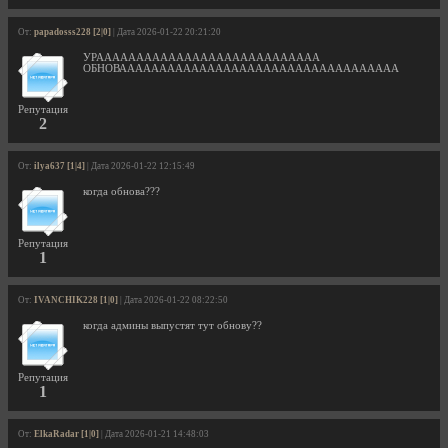
От:
papadosss228 [2|0]
| Дата 2026-01-22 20:21:20
УРАААААААААААААААААААААААААААА
ОБНОВААААААААААААААААААААААААААААААААААА
Репутация
2
От:
ilya637 [1|4]
| Дата 2026-01-22 12:15:49
когда обнова???
Репутация
1
От:
IVANCHIK228 [1|0]
| Дата 2026-01-22 08:22:50
когда админы выпустят тут обнову??
Репутация
1
От:
ElkaRadar [1|0]
| Дата 2026-01-21 14:48:03