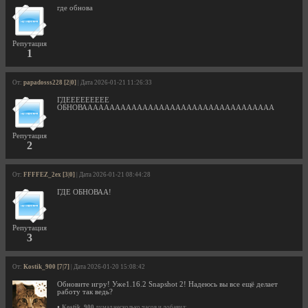
где обнова
Репутация
1
От:
papadosss228 [2|0]
| Дата 2026-01-21 11:26:33
ГДЕЕЕЕЕЕЕЕЕ
ОБНОВААААААААААААААААААААААААААААААААААА
Репутация
2
От:
FFFFEZ_2ex [3|0]
| Дата 2026-01-21 08:44:28
ГДЕ ОБНОВАА!
Репутация
3
От:
Kostik_900 [7|7]
| Дата 2026-01-20 15:08:42
Обновите игру! Уже1.16.2 Snapshot 2! Надеюсь вы все ещё делает
работу так ведь?
•
Kostik_900
думал несколько часов и добавил: