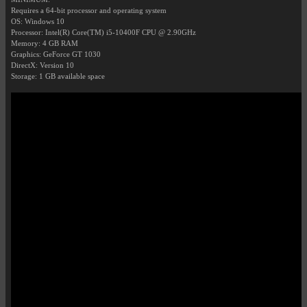
Requires a 64-bit processor and operating system
OS: Windows 10
Processor: Intel(R) Core(TM) i5-10400F CPU @ 2.90GHz
Memory: 4 GB RAM
Graphics: GeForce GT 1030
DirectX: Version 10
Storage: 1 GB available space