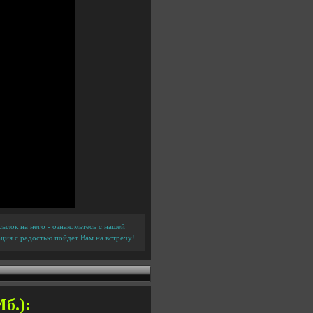
ылок на него - ознакомьтесь с нашей
ция с радостью пойдет Вам на встречу!
б.):