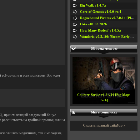
Big Walk v1.4.7a
Core of Genesis v1.0.0-rc.4
Roguebound Pirates v0.7.0.1a [Playtest]
Osta v01.08.2026
How Many Dudes? v1.0.5a
Wonderia v0.5.10b [Steam Early Access]
SGi рекомендует
 всё оружие и всех монстров. Вас ждет
Counter-Strike v1.6 v44 [Big Maps
Pack]
Мы в социалках
0%), причём каждый следующий бонус
о рассчитывать на тройной прыжок, или на
Скрыть правый сайдбар »
лся слишком медленным, так и молодеже,