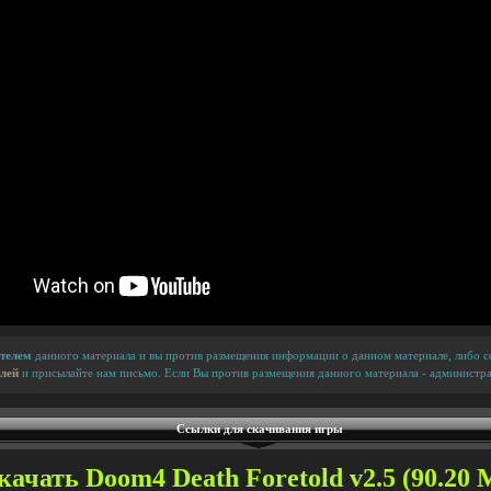
телем
данного материала и вы против размещения информации о данном материале, либо сс
лей
и присылайте нам письмо. Если Вы против размещения данного материала - администра
Ссылки для скачивания игры
качать Doom4 Death Foretold v2.5 (90.20 М