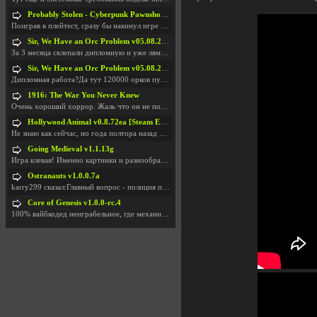
Probably Stolen - Cyberpunk Pawnshop Simulator v048c [Playtest]
Поиграв в плейтест, сразу бы накинул игре наивысши
Sir, We Have an Orc Problem v05.08.2026
За 3 месяца склепали дипломную и уже лям двести ба
Sir, We Have an Orc Problem v05.08.2026
Дипломная работа?Да тут 120000 орков путь выбирают
1916: The War You Never Knew
Очень хороший хоррор. Жаль что он не получил должн
Hollywood Animal v0.8.72ea [Steam Early Access]
Не знаю как сейчас, но года полтора назад игра был
Going Medieval v1.1.13g
Игра клевая! Именно картинки и разнообразия в стро
Ostranauts v1.0.0.7a
karry299 сказал:Главный вопрос - полиция по-прежне
Core of Genesis v1.0.0-rc.4
100% вайбкодед неиграбельное, где механики знает т