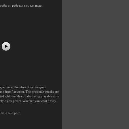
тобы он работал так, как надо.
#5
#6
#7
#8
erience, therefore it can be quite
ome from" at worst. The projectile attacks are
ed with the idea of also being playable on a
style you prefer. Whether you want a very
ed in said port.