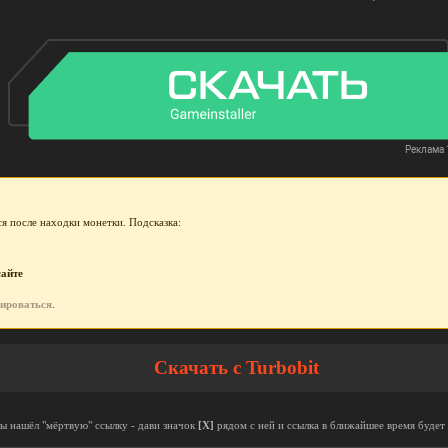
я после находки монетки. Подсказка:
сайте
рироваться
.
Скачать с Turbobit
ты нашёл "мёртвую" ссылку - дави значок
[X]
рядом с ней и ссылка в ближайшее время будет 