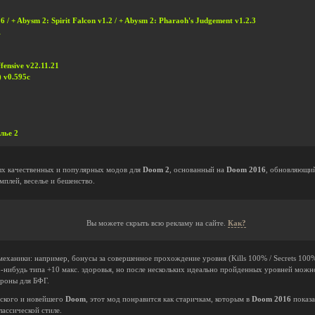
6 / + Abysm 2: Spirit Falcon v1.2 / + Abysm 2: Pharaoh's Judgement v1.2.3
1
fensive v22.11.21
 v0.595c
лье 2
ых качественных и популярных модов для
Doom 2
, основанный на
Doom 2016
, обновляющий
плей, веселье и бешенство.
Вы можете скрыть всю рекламу на сайте.
Как?
еханики: например, бонусы за совершенное прохождение уровня (Kills 100% / Secrets 10
-нибудь типа +10 макс. здоровья, но после нескольких идеально пройденных уровней можн
троны для БФГ.
еского и новейшего
Doom
, этот мод понравится как старичкам, которым в
Doom 2016
показа
лассической стиле.