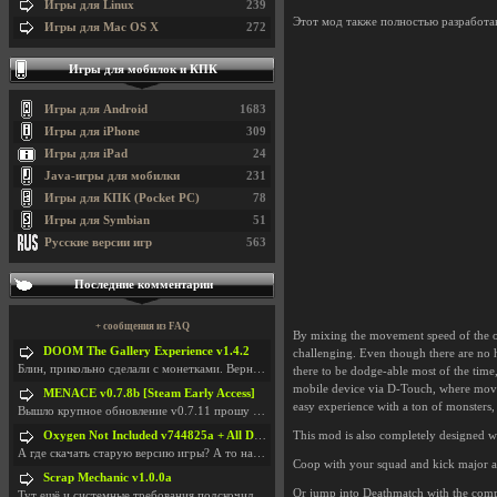
Игры для Linux
239
Этот мод также полностью разработа
Игры для Mac OS X
272
Игры для мобилок и КПК
Игры для Android
1683
Игры для iPhone
309
Игры для iPad
24
Java-игры для мобилки
231
Игры для КПК (Pocket PC)
78
Игры для Symbian
51
Русские версии игр
563
Последние комментарии
+ сообщения из FAQ
By mixing the movement speed of the ol
DOOM The Gallery Experience v1.4.2
challenging. Even though there are no hi
Блин, прикольно сделали с монетками. Вернулся в св
there to be dodge-able most of the time
mobile device via D-Touch, where movem
MENACE v0.7.8b [Steam Early Access]
easy experience with a ton of monsters, 
Вышло крупное обновление v0.7.11 прошу обновить
Oxygen Not Included v744825a + All DLC
This mod is also completely designed wi
А где скачать старую версию игры? А то на новой но
Coop with your squad and kick major as
Scrap Mechanic v1.0.0a
Or jump into Deathmatch with the compl
Тут ещё и системные требования подскочили. Если не