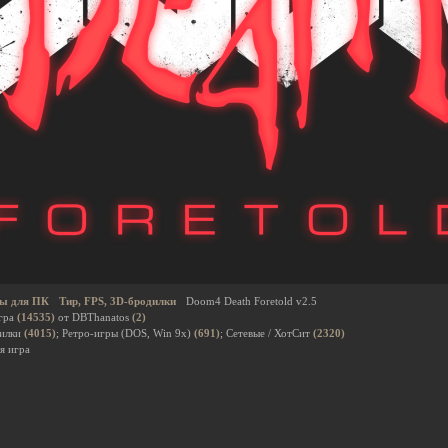
ы для ПК
Тир, FPS, 3D-бродилки
Doom4 Death Foretold v2.5
гра
(14535)
от DBThanatos
(2)
дилки
(4015)
; Ретро-игры (DOS, Win 9x)
(691)
; Сетевые / ХотСит
(2320)
я игра