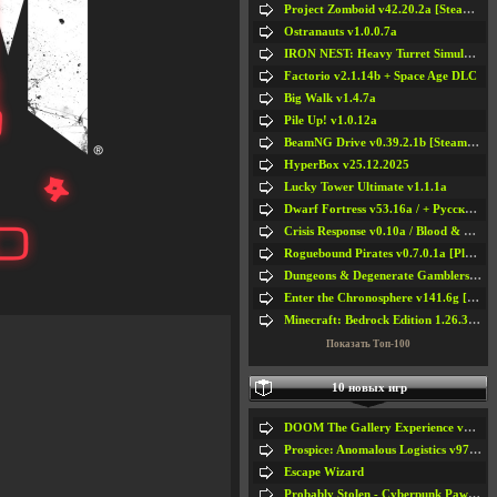
Project Zomboid v42.20.2a [Steam Early Access]
Ostranauts v1.0.0.7a
IRON NEST: Heavy Turret Simulator v1.0a
Factorio v2.1.14b + Space Age DLC
Big Walk v1.4.7a
Pile Up! v1.0.12a
BeamNG Drive v0.39.2.1b [Steam Early Access]
HyperBox v25.12.2025
Lucky Tower Ultimate v1.1.1a
Dwarf Fortress v53.16a / + Русская Версия v50.12a
Crisis Response v0.10a / Blood & Bullet
Roguebound Pirates v0.7.0.1a [Playtest]
Dungeons & Degenerate Gamblers v2.0.2a
Enter the Chronosphere v141.6g [Steam Early Access]
Minecraft: Bedrock Edition 1.26.33.1a / + TLauncher v2.89
Показать Топ-100
10 новых игр
DOOM The Gallery Experience v1.4.2
Prospice: Anomalous Logistics v97 [Playtest]
Escape Wizard
Probably Stolen - Cyberpunk Pawnshop Simulator v048c [Playtest]