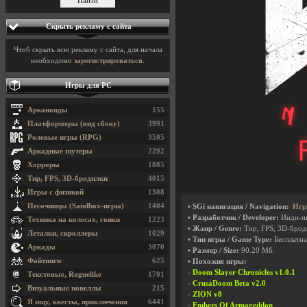
Скрыть рекламу с сайта
Чтоб скрыть всю рекламу с сайта, для начала
необходимо
зарегистрироваться
.
Игры для PC
Арканоиды
155
Платформеры (вид сбоку)
3991
Ролевые игры (RPG)
3505
Аркадные шутеры
2292
Хорроры
1885
Тир, FPS, 3D-бродилки
4015
Игры с физикой
1308
Песочницы (Sandbox-игры)
1404
• SGi навигация / Navigation:
Игр
• Разработчик / Developer:
Инди-и
Техника на колесах, гонки
1223
• Жанр / Genre:
Тир, FPS, 3D-бро
Леталки, скроллеры
1029
• Тип игры / Game Type:
Бесплатна
Аркады
3070
• Размер / Size:
90.20 Мб.
Файтинги
625
• Похожие игры:
-
Doom Slayer Chronicles v1.0.1
Текстовые, Roguelike
1701
-
CrusaDoom Beta v2.0
Визуальные новеллы
215
-
ZION v8
Я ищу, квесты, приключения
6441
-
Embers Of Armageddon