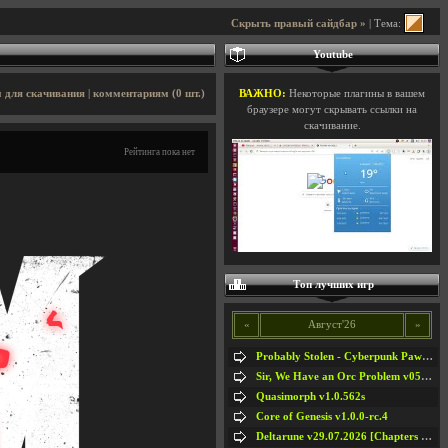
Скрыть правый сайдбар »
| Тема:
Youtube
 для скачивания
|
комментариям (0 шт.)
ВАЖНО:
Некоторые плагины в вашем
браузере могут скрывать ссылки на
скачивание.
Рейтинга пока нет
Топ лучших игр
«
Август'26
»
Probably Stolen - Cyberpunk Pawnshop Simulator v048c [Playtest]
Sir, We Have an Orc Problem v05.08.2026
Quasimorph v1.0.562s
Core of Genesis v1.0.0-rc.4
Deltarune v29.07.2026 [Chapters 1-5] / + RUS [Chapters 1-5]