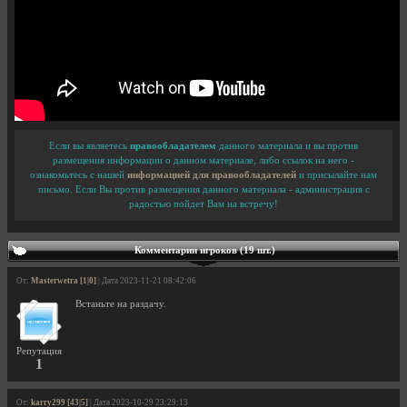
Если вы являетесь
правообладателем
данного материала и вы против
размещения информации о данном материале, либо ссылок на него -
ознакомьтесь с нашей
информацией для правообладателей
и присылайте нам
письмо. Если Вы против размещения данного материала - администрация с
радостью пойдет Вам на встречу!
Комментарии игроков (19 шт.)
От:
Masterwetra [1|0]
| Дата 2023-11-21 08:42:06
Встаньте на раздачу.
Репутация
1
От:
karry299 [43|5]
| Дата 2023-10-29 23:29:13