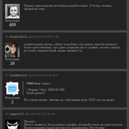
Падает, едва показав логотипы разработчиков. А бетка, помню,
прекрасно шла.
Репутация
489
От:
elvento [26|12]
| Дата 2023-04-04 20:57:36
сомнительная штука, сейчас подобных игр валом, причем намного
более качественных, тут даже социалки нет и графен, честно говоря,
не особо гармоничный, видно корявое 3д
Репутация
26
От:
Ereti40k [2|13]
| Дата 2022-05-11 15:18:27
OldGarry
сказал:
• Размер / Size: 5068.00 Мб.
Small-games?
Репутация
Ну в наше время - вполне да, небольшая игра. 2022 год на дворе.
2
От:
sanpai [7|7]
| Дата 2022-01-25 21:01:43
Прошел.
Много лишнего, бесполезного крафта, который в игре не пригодиться.
Необоснованно малая прочность снаряжения. Отсутствие