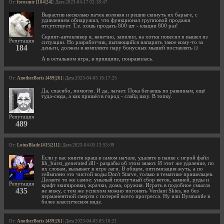
От:
forosmir [184|24]
| Дата 2023-04-17 02:18:47
Вырастив несколько пачек волокон и решив скинуть их барыге, с
удивлением обнаружил, что функционал групповой продажи
отсутствует. Т.е. хошь продать 800 шт - клацни 800 раз!
Скрипт-автокликер я, конечно, запилил, на хотки повесил и вышел из
Репутация
ситуации. Но разработчик, пытающийся напарить такое кому-то за
184
деньги, должен в комплекте пару бонусных мышей поставлять
А в остальном игра, в принципе, понравилась.
От:
AnotherBoris [489|26]
| Дата 2023-04-05 16:17:25
Да, спасибо, помогло. И да, лагает. Пока бегаешь по равнинам, ещё
туда-сюда, а как пришёл в город - слайд шоу. В топку.
Репутация
489
От:
LotusBlade [435|211]
| Дата 2023-04-05 13:55:09
Если у вас юнити краш в самом начале, удалите в папке с игрой файл
lib_burst_generated.dll - разрабы об этом знают. И этот же удаление, по
их словам, вызывает в игре лаги. В общем, оптимизация жуть, а по
геймплею это чистой воды Don't Starve, только в тематике пришельцев.
Делаете то же самое: унылый поштучный сбор веток, камней, руды и
Репутация
крафт экипировки, жрачки, дома, оружия. Играть в подобное смысла
435
не вижу, с тем же успехом можно погонять Verdant Skies, но без
перманентной смерти с потерей всего прогресса. Ну или Dysmantle в
более классическом виде.
От:
AnotherBoris [489|26]
| Дата 2023-04-05 05:16:21