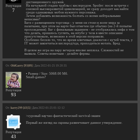
дистанционного оружия.
На начальной стадии траблы с кислородом. Spoiler: после встречи с
Репутация
союзной высокоразвитой цивилизацией, не сразу доходит как найти
7
среди одинаковых мобов нужного персонажа.
Зачем добавлять возможность болтать со всеми нейтральными
неписями?
Баги с размещением торговца - у меня он стоял в жопе мира за
палатками, при этом на карте был отмечен где обычно (на 2-й попытке
прохождения). Баг с финальным заданием - не отображалась инфа о том
что делать, пришлось гуглить, на ютубе у чела в квесте описание
присутствовало, возможно в этой версии поправили.
Особенно бесило то, что во время ключевых диалогов с кучей текста, у
ГГ может закончиться кислород/еда, приходиться мотать. Бред.
В целом же игра на пару вечеров вполне неплоха. Сложностей не
вызвала. Советы новичкам - делайте фермы.
От:
OldGarry [93|89]
| Дата 2022-01-25 19:20:35
• Размер / Size: 5068.00 Мб.
Small-games?
Репутация
93
От:
karry299 [43|5]
| Дата 2022-01-25 01:12:12
>суровый научно-фантастический survival-экшен
Первый же взгляд на скрины развенчивает данное утверждение.
Репутация
43