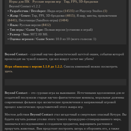
Игры для ПК
Русские версии игр
Тир, FPS, 3D-бродилки
Beyond Contact v1.2.2
• Разработчик / Developer:
Инди-игра
(14535)
от Playcorp Studios
(1)
• Жанр / Genre:
Тир, FPS, 3D-бродилки
(4015)
; Я ищу, квесты, приключения
(6441)
; Песочницы (Sandbox-игры)
(1404)
• Язык:
Русская версия
(8412)
• Тип игры / Game Type:
Полная версия (установи и играй)
• Размер / Size:
9072.00 Мб.
• Оценка игроков / Game Score:
10.0
из
10
(всего голосов:
1
)
Beyond Contact
- суровый научно-фантастический survival-экшен, события которой
происходят на чужой планете, где все вокруг хочет вас убить!
Игра обновлена с версии 1.1.0 до 1.2.2.
Список изменений можно посмотреть
здесь
.
Beyond Contact
– это суровая игра на выживание. Источниками вдохновения для ее
создателей послужили старые научно-фантастические комиксы, моральные дилеммы
современных фильмов про космические приключения и напряженный игровой
процесс классических представителей этого жанра игр.
Местом действия
Beyond Contact
стал загадочный и смертельно опасный Кетурн. Вы
будете изучать разные уголки этого чужого процедурно-сгенерированного мира,
заниматься исследованиями и созданием предметов, выращивать растения и
приручать животных. Вам предстоит построить лагерь и оборонять его, а также