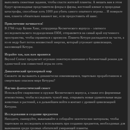
выполнять сюжетные задания, чтобы спасти жителей планеты. А мешать вам в этом
будут кровожадные представители флоры и фауны, жестокий климат и природные
катастрофы, способные хоть 1000 раз убить самого опытного игрока… И поверьте
нам, планета обязательно накажет вас, если предоставить ей шанс.
Приключение начинается!
В 2766 году Куинн Хикс, сотрудница Космического корпуса – элитного
исследовательского подразделения ЕКМ, отправляется на самый край изученного
пространства, чтобы справиться с кризисом. Планета Кетурн распадается на части, а
из ее недр бьет поток неизвестной энергии, который угрожает цивилизации,
населяющей Кетурн.
Играйте так, как вам нравится
Beyond Contact предлагает игрокам сюжетную кампанию и бесконечный режим для
одиночной или совместной игры по сети.
Динамический трехмерный мир
Сможете ли вы выжить в динамически изменяющемся, тщательно проработанном и
смертельно опасном мире Кетурна?
Научно-фантастический сюжет
Используйте снаряжение и оружие Космического корпуса, а также его фирменные
атмокостюмы, чтобы исследовать чужой мир, открывать новые удивительные виды
животных и растений, а в дальнейшем войти в контакт с древней цивилизацией
Кетурна.
Исследования и создание предметов
Находите, сканируйте, выкапывайте и собирайте экзотические материалы, чтобы
тщательно их исследовать и использовать при создании предметов, необходимых для
выживания среди грозных обитателей умирающей планеты.