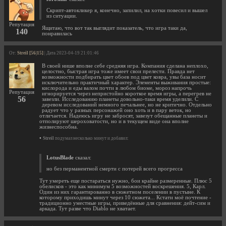
Скрипт-автокликер я, конечно, запилил, на хотки повесил и вышел
из ситуации.
Репутация
Ящитаю, что вот так выглядит показатель, что игра таки да,
140
понравилась
От:
Streil [56|15]
| Дата 2023-04-19 21:01:46
В своей нише вполне себе средняя игра. Компания сделана неплохо,
целостно, быстрая игра тоже имеет свои прелести. Правда нет
возможности подбирать цвет обоев под цвет ковра, увы база носит
исключительно практичный характер. Элементы выживания простые:
кислорода и еды валом почти в любом биоме, мороз напрочь
Репутация
игнорируется через непристойно короткое время игры, а перегрев не
56
завезли. Исследованию планеты довольно-таки время уделили. С
деревом исследований немного печальнее, но не критично. Отдельно
радует что у разных персонажей оно хоть и в пару веток, но
отличается. Надеюсь игру не забросят, завезут обещанные планеты и
отполируют шероховатости, но и в текущем виде она вполне
жизнеспособна.
•
Streil
подумал несколько минут и добавил:
LotusBlade
сказал:
но без перманентной смерти с потерей всего прогресса
Тут умереть еще постараться нужно, бои крайне размеренные. Плюс 5
обелисков - это как минимум 5 возможностей воскрешения. 5, Карл.
Один из них гарантированно в сюжетном поселении в пустыне. К
которому приходишь минут через 10 сюжета... Кстати моё почтение -
традиционно уместные игры, приведённые для сравнения: дейт-сим и
аркада. Тут разве что Diablo не хватает.