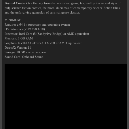
Beyond Contact
is a fiercely formidable survival game, inspired by the art and style of
pulp science-fiction comics, the moral dilemmas of contemporary science-fiction films,
and the unforgiving gameplay of survival genre classics.
MINIMUM:
Requires a 64-bit processor and operating system
OS: Windows (7SP1/8/8.1/10)
Processor: Intel Core i5 (Sandy/Ivy Bridge) or AMD equivalent
Memory: 8 GB RAM
Graphics: NVIDIA GeForce GTX 760 or AMD equivalent
DirectX: Version 11
Storage: 10 GB available space
Sound Card: Onboard Sound