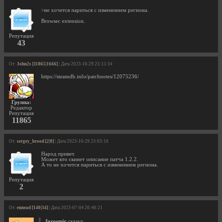
>не хочется париться с изменением региона.
Browsec extension.
Репутация
43
От:
John2s [11865|1666]
| Дата 2023-10-29 23:15:34
https://steamdb.info/patchnotes/12075236/
Группа:
Редактор
Репутация
11865
От:
sergey_brood [2|0]
| Дата 2023-10-29 23:03:16
Народ привет.
Может кто скинет описание патча 1.2.2.
А то не хочется париться с изменением региона.
Репутация
2
От:
ennead [140|34]
| Дата 2023-07-04 20:40:21
forosmir
сказал: