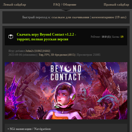
Левый сайдбар
FAQ / Общение
Правый сайдбар
Описание игры, торрент, скриншоты, видео
Быстрый переход к:
ссылкам для скачивания
|
комментариям (19 шт.)
Скачать игру Beyond Contact v1.2.2 -
Рейтинг:
10.0 (1)
| Баллы:
19
торрент, полная русская версия
Игру добавил
John2s [11865|1666]
|
2023-09-06 (обновлено) |
Тир, FPS, 3D-бродилки (4015)
| Просмотров: 25085
• SGi навигация / Navigation: