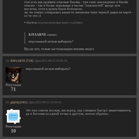
том есть как целиком опасные биомы - там само нахождение в биоме
опасно - так и более локальные участки "опасностей" вроде луж
кислоты, хотя в целом биом безопасен.
зы: на севере олткрылась какая-то аномалия типа черной дыры на карте -
хз че это
•
Hardsun
подумал несколько минут и добавил:
KHAARNE
сказал:
персонажей нельзя выбирать?
Вроде нет, только кастомизацию внешки видел
От:
KHAARNE [71|8]
| Дата 2021-09-25 19:05:35
персонажей нельзя выбирать?
Репутация
71
От:
ghjt5hj [10|5]
| Дата 2021-09-25 13:04:10
чёт она совсем жоская, кислород, еда слишком быстро заканчиваются,
да и беготня из одной точки в другую, потом обратно...
Репутация
10