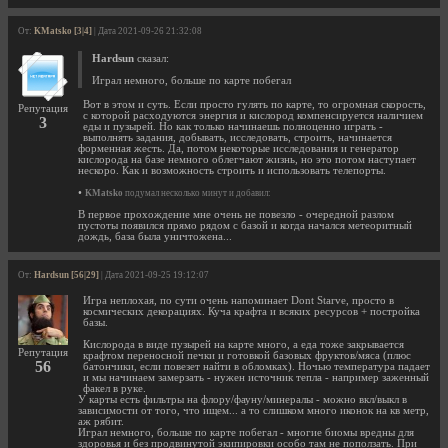
От:
KMatsko [3|4]
| Дата 2021-09-26 21:32:08
Hardsun
сказал:
Играл немного, больше по карте побегал
Вот в этом и суть. Если просто гулять по карте, то огромная скорость,
Репутация
с которой расходуются энергия и кислород компенсируется наличием
3
еды и пузырей. Но как только начинаешь полноценно играть -
выполнять задания, добывать, исследовать, строить, начинается
форменная жесть. Да, потом некоторые исследования и генератор
кислорода на базе немного облегчают жизнь, но это потом наступает
нескоро. Как и возможность строить и использовать телепорты.
•
KMatsko
подумал несколько минут и добавил:
В первое прохождение мне очень не повезло - очередной разлом
пустоты появился прямо рядом с базой и когда начался метеоритный
дождь, база была уничтожена...
От:
Hardsun [56|29]
| Дата 2021-09-25 19:12:07
Игра неплохая, по сути очень напоминает Dont Starve, просто в
космических декорациях. Куча крафта и всяких ресурсов + постройка
базы.
Кислорода в виде пузырей на карте много, а еда тоже закрывается
Репутация
крафтом переносной печки и готовкой базовых фруктов/мяса (плюс
56
батончики, если повезет найти в обломках). Ночью температура падает
и мы начинаем замерзать - нужен источник тепла - например заженный
факел в руке.
У карты есть фильтры на флору/фауну/минералы - можно вкл/выкл в
зависимости от того, что ищем... а то слишком много иконок на кв метр,
аж рябит.
Играл немного, больше по карте побегал - многие биомы вредны для
здоровья и без продвинутой экипировки особо там не поползать. При