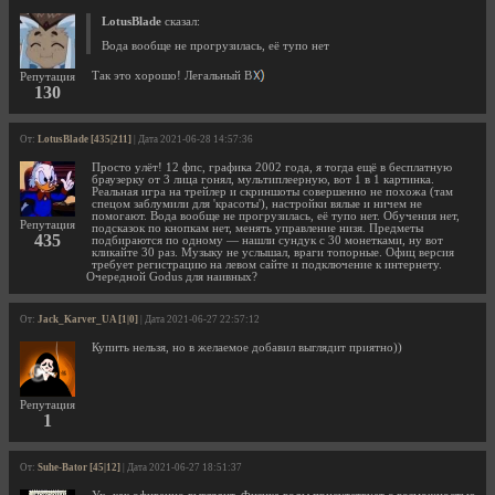
LotusBlade
сказал:
Вода вообще не прогрузилась, её тупо нет
Так это хорошо! Легальный В
Репутация
130
От:
LotusBlade [435|211]
| Дата 2021-06-28 14:57:36
Просто улёт! 12 фпс, графика 2002 года, я тогда ещё в бесплатную
браузерку от 3 лица гонял, мультиплеерную, вот 1 в 1 картинка.
Реальная игра на трейлер и скриншоты совершенно не похожа (там
спецом заблумили для 'красоты'), настройки вялые и ничем не
помогают. Вода вообще не прогрузилась, её тупо нет. Обучения нет,
Репутация
подсказок по кнопкам нет, менять управление низя. Предметы
435
подбираются по одному — нашли сундук с 30 монетками, ну вот
кликайте 30 раз. Музыку не услышал, враги топорные. Офиц версия
требует регистрацию на левом сайте и подключение к интернету.
Очередной Godus для наивных?
От:
Jack_Karver_UA [1|0]
| Дата 2021-06-27 22:57:12
Купить нельзя, но в желаемое добавил выглядит приятно))
Репутация
1
От:
Suhe-Bator [45|12]
| Дата 2021-06-27 18:51:37