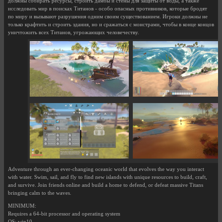
должны собирать ресурсы, строить дамбы и стены для защиты от воды, а также
исследовать мир в поисках Титанов - особо опасных противников, которые бродят
по миру и вызывают разрушения одним своим существованием. Игроки должны не
только крафтить и строить здания, но и сражаться с монстрами, чтобы в конце концов
уничтожить всех Титанов, угрожающих человечеству.
Adventure through an ever-changing oceanic world that evolves the way you interact
with water. Swim, sail, and fly to find new islands with unique resources to build, craft,
and survive. Join friends online and build a home to defend, or defeat massive Titans
bringing calm to the waves.
MINIMUM:
Requires a 64-bit processor and operating system
OS: win10