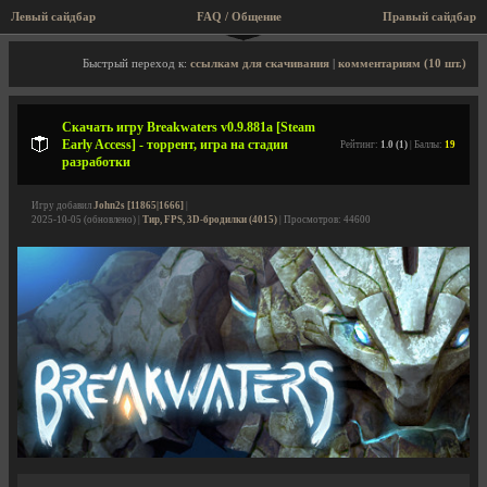
Левый сайдбар
FAQ / Общение
Правый сайдбар
Описание игры, торрент, скриншоты, видео
Быстрый переход к:
ссылкам для скачивания
|
комментариям (10 шт.)
Скачать игру Breakwaters v0.9.881a [Steam
Early Access] - торрент, игра на стадии
Рейтинг:
1.0 (1)
| Баллы:
19
разработки
Игру добавил
John2s [11865|1666]
|
2025-10-05 (обновлено) |
Тир, FPS, 3D-бродилки (4015)
| Просмотров: 44600