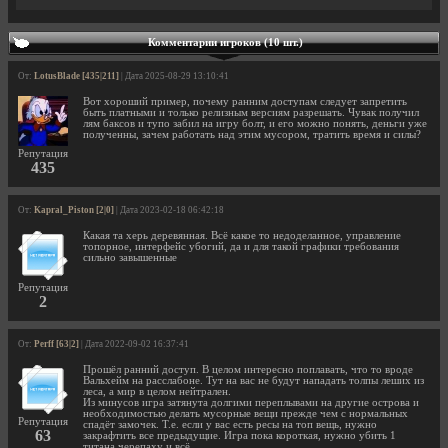
Комментарии игроков (10 шт.)
От:
LotusBlade [435|211]
| Дата 2025-08-29 13:10:41
Вот хороший пример, почему ранним доступам следует запретить
быть платными и только релизным версиям разрешать. Чувак получил
лям баксов и тупо забил на игру болт, и его можно понять, деньги уже
полученны, зачем работать над этим мусором, тратить время и силы?
Репутация
435
От:
Kapral_Piston [2|0]
| Дата 2023-02-18 06:42:18
Какая та херь деревянная. Всё какое то недоделанное, управление
топорное, интерфейс убогий, да и для такой графики требования
сильно завышенные
Репутация
2
От:
Perff [63|2]
| Дата 2022-09-02 16:37:41
Прошёл ранний доступ. В целом интересно поплавать, что то вроде
Вальхейм на расслабоне. Тут на вас не будут нападать толпы леших из
леса, а мир в целом нейтрален.
Из минусов игра затянута долгими переплывами на другие острова и
необходимостью делать мусорные вещи прежде чем с нормальных
Репутация
спадёт замочек. Т.е. если у вас есть ресы на топ вещь, нужно
63
закрафтить все предыдущие. Игра пока короткая, нужно убить 1
титана черепаху и всё.