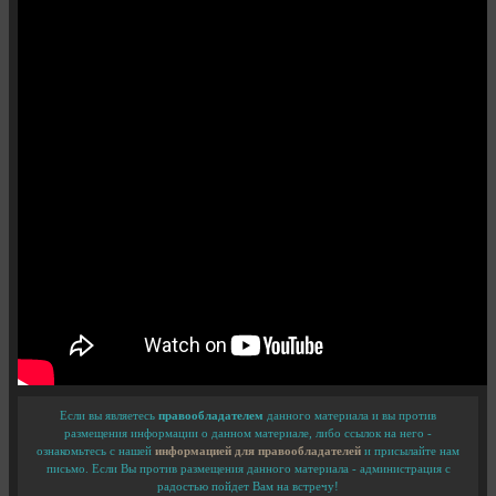
Если вы являетесь
правообладателем
данного материала и вы против
размещения информации о данном материале, либо ссылок на него -
ознакомьтесь с нашей
информацией для правообладателей
и присылайте нам
письмо. Если Вы против размещения данного материала - администрация с
радостью пойдет Вам на встречу!