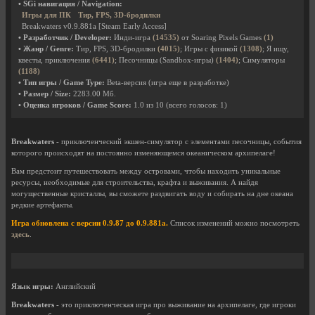
• SGi навигация / Navigation:
Игры для ПК
Тир, FPS, 3D-бродилки
Breakwaters v0.9.881a [Steam Early Access]
• Разработчик / Developer:
Инди-игра
(14535)
от Soaring Pixels Games
(1)
• Жанр / Genre:
Тир, FPS, 3D-бродилки
(4015)
; Игры с физикой
(1308)
; Я ищу,
квесты, приключения
(6441)
; Песочницы (Sandbox-игры)
(1404)
; Симуляторы
(1188)
• Тип игры / Game Type:
Beta-версия (игра еще в разработке)
• Размер / Size:
2283.00 Мб.
• Оценка игроков / Game Score:
1.0
из
10
(всего голосов:
1
)
Breakwaters
- приключенческий экшен-симулятор с элементами песочницы, события
которого происходят на постоянно изменяющемся океаническом архипелаге!
Вам предстоит путешествовать между островами, чтобы находить уникальные
ресурсы, необходимые для строительства, крафта и выживания. А найдя
могущественные кристаллы, вы сможете раздвигать воду и собирать на дне океана
редкие артефакты.
Игра обновлена с версии 0.9.87 до 0.9.881a.
Список изменений можно посмотреть
здесь
.
Язык игры:
Английский
Breakwaters
- это приключенческая игра про выживание на архипелаге, где игроки