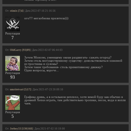
От:
stimix [7|4]
| Дата 2022-07-16 21:16:56
ого!!! мегаобнова прилетела)))
Репутация
7
От:
OldGarry [93|89]
| Дата 2022-02-07 06:44:03
Зачем Моисею, умеющему океан раздвигать- сажать огород?
Зачем столь могущественному существу- довольствоваться хижиной
из тростника и соломы?
Зачем такие требования- столь примитивному движку?
Одни вопросы, короче...
Репутация
93
От:
umritetvari [5|17]
| Дата 2021-07-23 20:09:10
Графика дрянь, а в остальном неплохо, хотя зимой буду как обычно в
древний Xenus играть, там действительно тропики, песок, вода и вопли
чаек.
Репутация
5
От:
Jerboy33 [130|168]
| Дата 2021-07-02 10:19:00