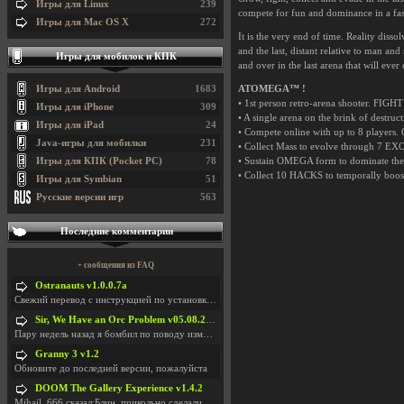
Игры для Linux
239
compete for fun and dominance in a f
Игры для Mac OS X
272
It is the very end of time. Reality dis
and the last, distant relative to man 
Игры для мобилок и КПК
and over in the last arena that will ever 
Игры для Android
1683
ATOMEGA™ !
• 1st person retro-arena shooter. F
Игры для iPhone
309
• A single arena on the brink of d
Игры для iPad
24
• Compete online with up to 8 play
Java-игры для мобилки
231
• Collect Mass to evolve through 7 E
Игры для КПК (Pocket PC)
78
• Sustain OMEGA form to dominate 
• Collect 10 HACKS to temporally bo
Игры для Symbian
51
Русские версии игр
563
Последние комментарии
+ сообщения из FAQ
Ostranauts v1.0.0.7a
Свежий перевод с инструкцией по установкеhttps://g
Sir, We Have an Orc Problem v05.08.2026
Пару недель назад я бомбил по поводу изменения мин
Granny 3 v1.2
Обновите до последней версии, пожалуйста
DOOM The Gallery Experience v1.4.2
Mihail_666 сказал:Блин, прикольно сделали с монетк