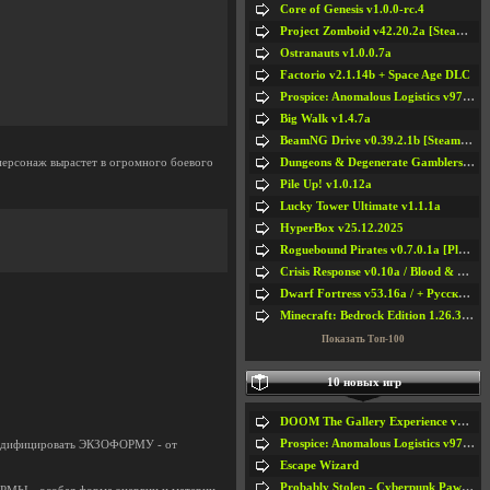
Core of Genesis v1.0.0-rc.4
Project Zomboid v42.20.2a [Steam Early Access]
Ostranauts v1.0.0.7a
Factorio v2.1.14b + Space Age DLC
Prospice: Anomalous Logistics v97 [Playtest]
Big Walk v1.4.7a
BeamNG Drive v0.39.2.1b [Steam Early Access]
Dungeons & Degenerate Gamblers v2.0.2a
 персонаж вырастет в огромного боевого
Pile Up! v1.0.12a
Lucky Tower Ultimate v1.1.1a
HyperBox v25.12.2025
Roguebound Pirates v0.7.0.1a [Playtest]
Crisis Response v0.10a / Blood & Bullet
Dwarf Fortress v53.16a / + Русская Версия v50.12a
Minecraft: Bedrock Edition 1.26.33.1a / + TLauncher v2.89
Показать Топ-100
10 новых игр
DOOM The Gallery Experience v1.4.2
Prospice: Anomalous Logistics v97 [Playtest]
 модифицировать ЭКЗОФОРМУ - от
Escape Wizard
Probably Stolen - Cyberpunk Pawnshop Simulator v048c [Playtest]