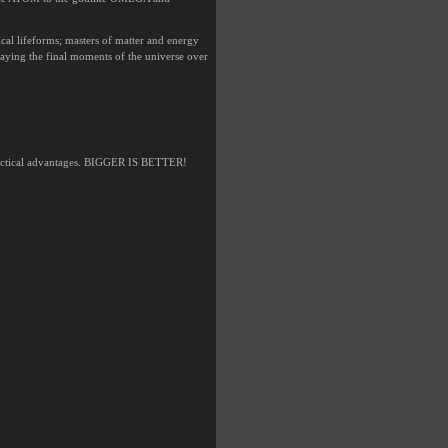
ical lifeforms; masters of matter and energy
laying the final moments of the universe over
actical advantages. BIGGER IS BETTER!