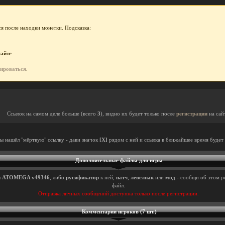
я после находки монетки. Подсказка:
сайте
рироваться
.
Ссылок на самом деле больше (всего
3
), видно их будет только после
регистрации
на сай
ты нашёл "мёртвую" ссылку - дави значок
[X]
рядом с ней и ссылка в ближайшее время будет 
Дополнительные файлы для игры
ы
ATOMEGA v49346
, либо
русификатор
к ней,
патч
,
левелпак
или
мод
- сообщи об этом р
файл.
Отправка личных сообщений доступна только после регистрации.
Комментарии игроков (7 шт.)