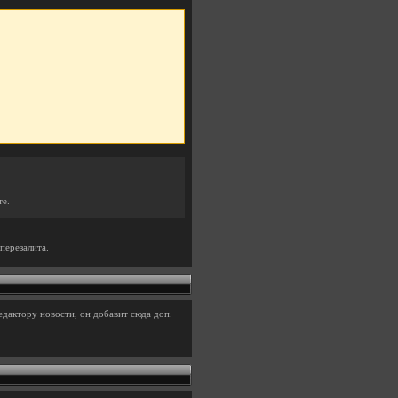
те.
перезалита.
едактору новости, он добавит сюда доп.