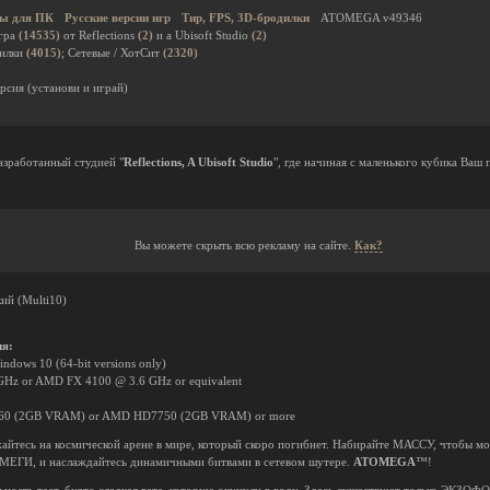
ы для ПК
Русские версии игр
Тир, FPS, 3D-бродилки
ATOMEGA v49346
гра
(14535)
от Reflections
(2)
и a Ubisoft Studio
(2)
дилки
(4015)
; Сетевые / ХотСит
(2320)
рсия (установи и играй)
азработанный студией "
Reflections, A Ubisoft Studio
", где начиная с маленького кубика Ваш
Вы можете скрыть всю рекламу на сайте.
Как?
ий (Multi10)
ия:
ndows 10 (64-bit versions only)
0 GHz or AMD FX 4100 @ 3.6 GHz or equivalent
660 (2GB VRAM) or AMD HD7750 (2GB VRAM) or more
жайтесь на космической арене в мире, который скоро погибнет. Набирайте МАССУ, чтобы
ЕГИ, и наслаждайтесь динамичными битвами в сетевом шутере.
ATOMEGA
™!