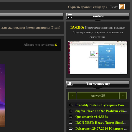
Скрыть правый сайдбар »
| Тема:
Youtube
 для скачивания
|
комментариям (7 шт.)
ВАЖНО:
Некоторые плагины в вашем
браузере могут скрывать ссылки на
скачивание.
Рейтинга пока нет | Баллы:
87
Топ лучших игр
«
Август'26
»
Probably Stolen - Cyberpunk Pawnshop Simulator v048c [Playtest]
Sir, We Have an Orc Problem v05.08.2026
Quasimorph v1.0.562s
IRON NEST: Heavy Turret Simulator v1.0a
Deltarune v29.07.2026 [Chapters 1-5] / + RUS [Chapters 1-5]