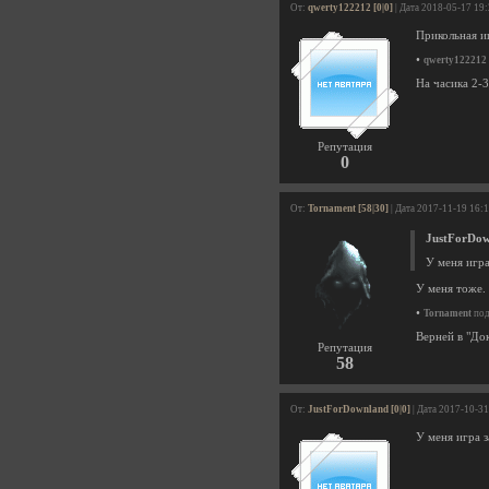
От:
qwerty122212 [0|0]
| Дата 2018-05-17 19
Прикольная и
•
qwerty122212
На часика 2-
Репутация
0
От:
Tornament [58|30]
| Дата 2017-11-19 16:
JustForDow
У меня игра
У меня тоже. 
•
Tornament
под
Верней в "
Репутация
58
От:
JustForDownland [0|0]
| Дата 2017-10-31
У меня игра з