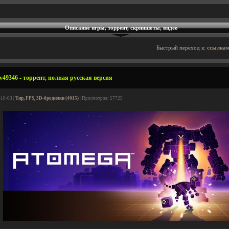
Описание игры, торрент, скриншоты, видео
Быстрый переход к:
ссылкам
9346 - торрент, полная русская версия
-10-03 |
Тир, FPS, 3D-бродилки (4015)
| Просмотров: 57725