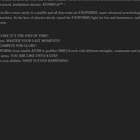
ast-paced, multiplayer shooter. ATOMEGA™ !
solves like cotton candy in a puddle and all that exists are EXOFORMS, super advanced post-biolog
and machine. As the laws of physics slowly repeal the EXOFORMS fight for fun and dominance, rep
exist.
IGHT LIKE IT’S THE END OF TIME!
estruction. MASTER YOUR LAST MOMENTS!
ers. COMPETE FOR GLORY!
XOFORMs from nimble ATOM to godlike OMEGA each with different strengths, weaknesses and t
the arena. YOU ARE LIKE UNTO A GOD!
ost your abilities. WHAT IS EVEN HAPPENING!