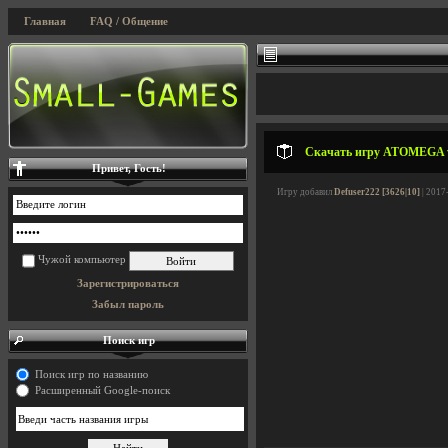
Главная
FAQ / Общение
Скачать игру ATOMEGA v4
Привет, Гость!
Игру добавил
Defuser222 [3626|10]
| 2017
Чужой компьютер
Зарегистрироваться
Забыл пароль
Поиск игр
Поиск игр по названию
Расширенный Google-поиск