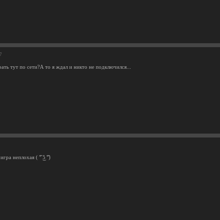
7
ть тут по сети?А то я ждал и никто не подключился...
гра неплохая ( ͡° ͜ʖ ͡°)