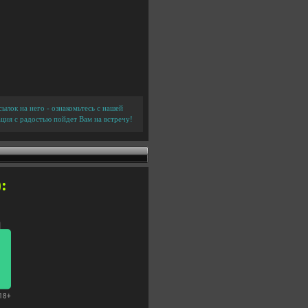
ылок на него - ознакомьтесь с нашей
ция с радостью пойдет Вам на встречу!
: