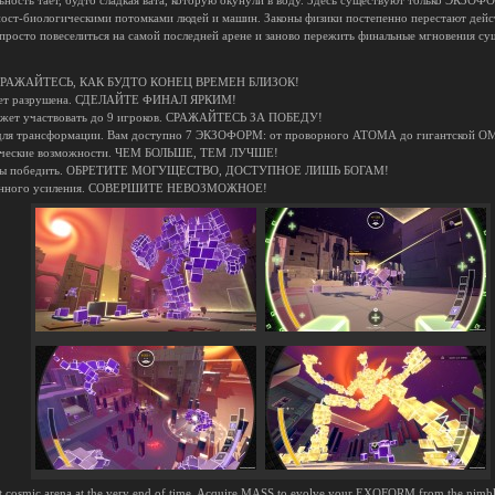
ьность тает, будто сладкая вата, которую окунули в воду. Здесь существуют только ЭКЗО
 пост-биологическими потомками людей и машин. Законы физики постепенно перестают де
просто повеселиться на самой последней арене и заново пережить финальные мгновения су
тро. СРАЖАЙТЕСЬ, КАК БУДТО КОНЕЦ ВРЕМЕН БЛИЗОК!
 будет разрушена. СДЕЛАЙТЕ ФИНАЛ ЯРКИМ!
 может участвовать до 9 игроков. СРАЖАЙТЕСЬ ЗА ПОБЕДУ!
 для трансформации. Вам доступно 7 ЭКЗОФОРМ: от проворного АТОМА до гигантской ОМЕ
ктические возможности. ЧЕМ БОЛЬШЕ, ТЕМ ЛУЧШЕ!
чтобы победить. ОБРЕТИТЕ МОГУЩЕСТВО, ДОСТУПНОЕ ЛИШЬ БОГАМ!
менного усиления. СОВЕРШИТЕ НЕВОЗМОЖНОЕ!
 last cosmic arena at the very end of time. Acquire MASS to evolve your EXOFORM from the n