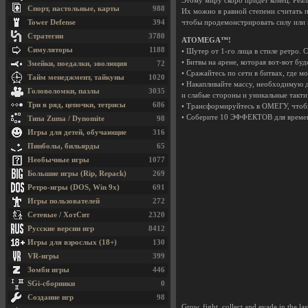
Этому миру скоро придет конец. Реал
Спорт, настольные, карты
988
Их можно в равной степени считать
Tower Defense
394
чтобы продемонстрировать силу или 
Стратегии
3780
ATOMEGA™!
Симуляторы
1188
• Шутер от 1-го лица в стиле ре
• Битвы на арене, которая вот-вот
Змейки, поедалки, эволюция
72
• Сражайтесь по сети в битвах, где
Тайм менеджмент, тайкуны
1020
• Накапливайте массу, необходимую
Головоломки, пазлы
3035
и слабые стороны и уникальные та
Три в ряд, цепочки, тетрисы
686
• Трансформируйтесь в ОМЕГУ, 
• Соберите 10 ЭФФЕКТОВ для вре
Типа Zuma / Dynomite
98
Игры для детей, обучающие
316
Пинболы, бильярды
65
Необычные игры
1077
Большие игры (Rip, Repack)
269
Ретро-игры (DOS, Win 9x)
691
Игры пользователей
272
Сетевые / ХотСит
2320
Русские версии игр
8412
Игры для взрослых (18+)
130
VR-игры
399
Зомби игры
446
SGi-сборники
0
Создание игр
98
Grow, fight, collect and evade in the