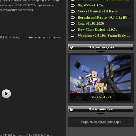
ФОРМЫ - особая форма энергии и материи.
йствовать, и ЭКЗОФОРМЫ сражаются,
Big Walk v1.4.7a
ществования вселенной.
Core of Genesis v1.0.0-rc.4
Roguebound Pirates v0.7.0.1a [Playtest]
Osta v01.08.2026
How Many Dudes? v1.0.5a
Wonderia v0.5.10b [Steam Early Access]
ГИ. У каждой из них есть свои сильные
SGi рекомендует
#5
#6
Oxygen Not Included v744825a + All
DLC
Мы в социалках
Скрыть правый сайдбар »
imble ATOM to the godlike OMEGA and