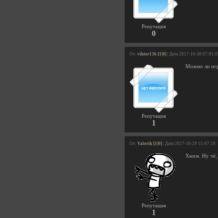
Репутация
0
От:
viktor136 [1|0]
| Дата 2017-10-30 07:01:0
Можно ли игра
Репутация
1
От:
Valorik [1|0]
| Дата 2017-10-29 15:07:19
Хмхм. Ну чё, и
Репутация
1