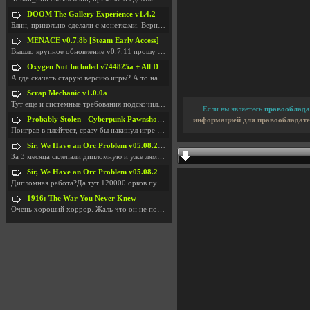
DOOM The Gallery Experience v1.4.2
Блин, прикольно сделали с монетками. Вернулся в св
MENACE v0.7.8b [Steam Early Access]
Вышло крупное обновление v0.7.11 прошу обновить
Oxygen Not Included v744825a + All DLC
А где скачать старую версию игры? А то на новой но
Scrap Mechanic v1.0.0a
Тут ещё и системные требования подскочили. Если не
Если вы являетесь
правооблада
Probably Stolen - Cyberpunk Pawnshop Simulator v048c [Playtest]
информацией для правообладате
Поиграв в плейтест, сразу бы накинул игре наивысши
Sir, We Have an Orc Problem v05.08.2026
За 3 месяца склепали дипломную и уже лям двести ба
Sir, We Have an Orc Problem v05.08.2026
Дипломная работа?Да тут 120000 орков путь выбирают
1916: The War You Never Knew
Очень хороший хоррор. Жаль что он не получил должн