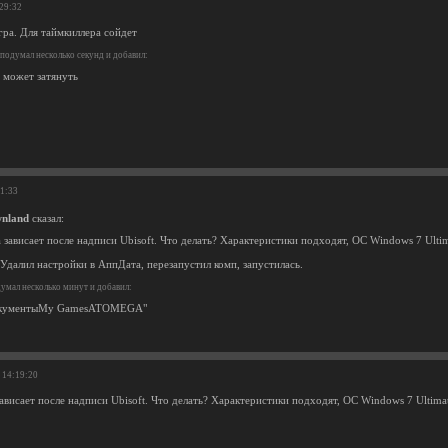
:29:32
гра. Для таймкиллера сойдет
подумал несколько секунд и добавил:
3 может затянуть
11:33
nland
сказал:
 зависает после надписи Ubisoft. Что делать? Характеристики подходят, ОС Windows 7 Ultim
Удалил настройки в АппДата, перезапустил комп, запустилась.
умал несколько минут и добавил:
ДокументыMy GamesATOMEGA"
 14:19:20
ависает после надписи Ubisoft. Что делать? Характеристики подходят, ОС Windows 7 Ultima