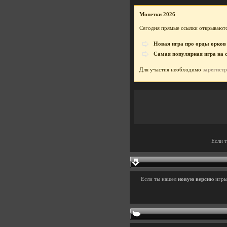
Монетки 2026
Сегодня прямые ссылки открываютс
Новая игра про орды орков
Самая популярная игра на 
Для участия необходимо
зарегист
Если 
Если ты нашел
новую версию
игр