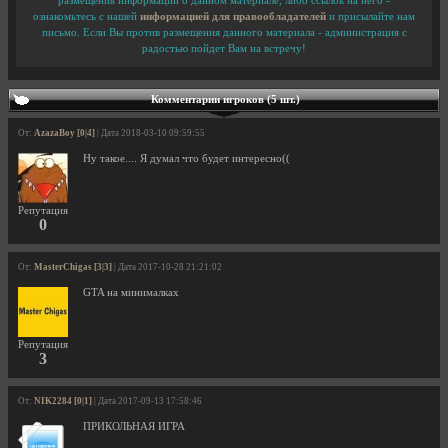
размещения информации о данном материале, либо ссылок на него -
ознакомьтесь с нашей
информацией для правообладателей
и присылайте нам
письмо. Если Вы против размещения данного материала - администрация с
радостью пойдет Вам на встречу!
Комментарии игроков (5 шт.)
От:
AzazaBoy [0|4]
| Дата 2018-03-10 09:59:55
Ну такое.... Я думал что будет интересно((
Репутация
0
От:
MasterChigas [3|3]
| Дата 2017-10-28 21:21:02
GTA на минималках
Репутация
3
От:
NIK2284 [0|1]
| Дата 2017-09-13 17:58:46
ПРИКОЛЬНАЯ ИГРА