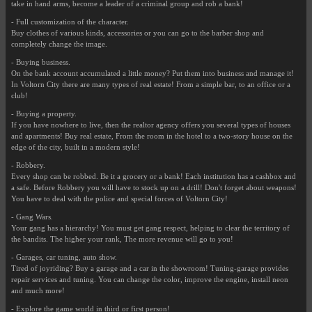
take in hand arms, become a leader of a criminal group and rob a bank!
- Full customization of the character.
Buy clothes of various kinds, accessories or you can go to the barber shop and
completely change the image.
- Buying business.
On the bank account accumulated a little money? Put them into business and manage it!
In Voltorn City there are many types of real estate! From a simple bar, to an office or a
club!
- Buying a property.
If you have nowhere to live, then the realtor agency offers you several types of houses
and apartments! Buy real estate, From the room in the hotel to a two-story house on the
edge of the city, built in a modern style!
- Robbery.
Every shop can be robbed. Be it a grocery or a bank! Each institution has a cashbox and
a safe. Before Robbery you will have to stock up on a drill! Don't forget about weapons!
You have to deal with the police and special forces of Voltorn City!
- Gang Wars.
Your gang has a hierarchy! You must get gang respect, helping to clear the territory of
the bandits. The higher your rank, The more revenue will go to you!
- Garages, car tuning, auto show.
Tired of joyriding? Buy a garage and a car in the showroom! Tuning-garage provides
repair services and tuning. You can change the color, improve the engine, install neon
and much more!
- Explore the game world in third or first person!