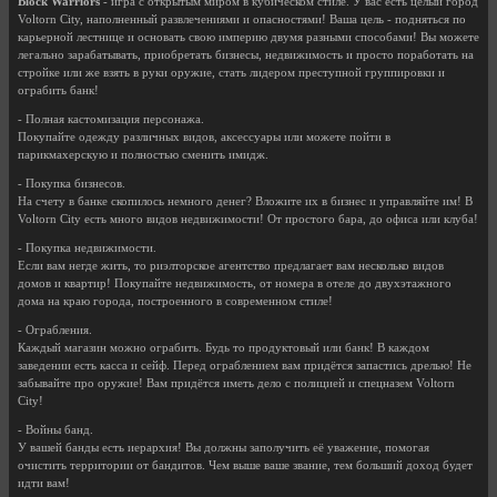
Block Warriors
- игра с открытым миром в кубическом стиле. У вас есть целый город
Voltorn City, наполненный развлечениями и опасностями! Ваша цель - подняться по
карьерной лестнице и основать свою империю двумя разными способами! Вы можете
легально зарабатывать, приобретать бизнесы, недвижимость и просто поработать на
стройке или же взять в руки оружие, стать лидером преступной группировки и
ограбить банк!
- Полная кастомизация персонажа.
Покупайте одежду различных видов, аксессуары или можете пойти в
парикмахерскую и полностью сменить имидж.
- Покупка бизнесов.
На счету в банке скопилось немного денег? Вложите их в бизнес и управляйте им! В
Voltorn City есть много видов недвижимости! От простого бара, до офиса или клуба!
- Покупка недвижимости.
Если вам негде жить, то риэлторское агентство предлагает вам несколько видов
домов и квартир! Покупайте недвижимость, от номера в отеле до двухэтажного
дома на краю города, построенного в современном стиле!
- Ограбления.
Каждый магазин можно ограбить. Будь то продуктовый или банк! В каждом
заведении есть касса и сейф. Перед ограблением вам придётся запастись дрелью! Не
забывайте про оружие! Вам придётся иметь дело с полицией и спецназем Voltorn
City!
- Войны банд.
У вашей банды есть иерархия! Вы должны заполучить её уважение, помогая
очистить территории от бандитов. Чем выше ваше звание, тем больший доход будет
идти вам!