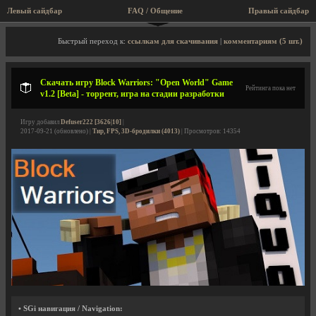
Левый сайдбар
FAQ / Общение
Правый сайдбар
Описание игры, торрент, скриншоты, видео
Быстрый переход к:
ссылкам для скачивания
|
комментариям (5 шт.)
Скачать игру Block Warriors: "Open World" Game
Рейтинга пока нет
v1.2 [Beta] - торрент, игра на стадии разработки
Игру добавил
Defuser222 [3626|10]
|
2017-09-21 (обновлено) |
Тир, FPS, 3D-бродилки (4013)
| Просмотров: 14354
• SGi навигация / Navigation: