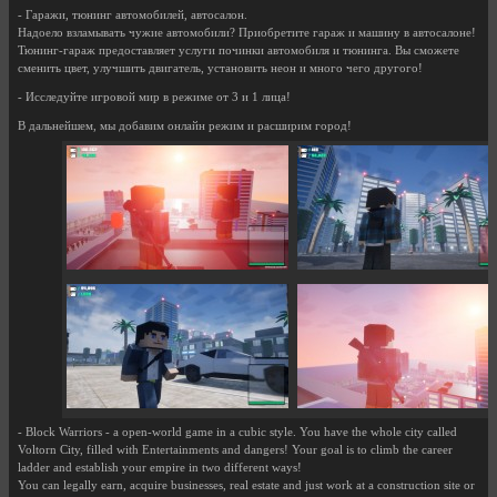
- Гаражи, тюнинг автомобилей, автосалон.
Надоело взламывать чужие автомобили? Приобретите гараж и машину в автосалоне!
Тюнинг-гараж предоставляет услуги починки автомобиля и тюнинга. Вы сможете
сменить цвет, улучшить двигатель, установить неон и много чего другого!
- Исследуйте игровой мир в режиме от 3 и 1 лица!
В дальнейшем, мы добавим онлайн режим и расширим город!
- Block Warriors - a open-world game in a cubic style. You have the whole city called
Voltorn City, filled with Entertainments and dangers! Your goal is to climb the career
ladder and establish your empire in two different ways!
You can legally earn, acquire businesses, real estate and just work at a construction site or