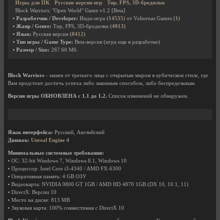
Игры для ПК
Русские версии игр
Тир, FPS, 3D-бродилки
Block Warriors: "Open World" Game v1.2 [Beta]
• Разработчик / Developer:
Инди-игра
(14535)
от Voltornas Games
(1)
• Жанр / Genre:
Тир, FPS, 3D-бродилки
(4013)
• Язык:
Русская версия
(8412)
• Тип игры / Game Type:
Beta-версия (игра еще в разработке)
• Размер / Size:
267.60 Мб.
Block Warriors
- экшен от третьего лица с открытым миром в кубическом стиле, где
Вам предстоит достичь успеха либо законным способом, либо беспредельным.
Версия игры ОБНОВЛЕНА с 1.1 до 1.2.
Список изменений не обнаружен.
Язык интерфейса:
Русский, Английский
Движок:
Unreal Engine 4
Минимальные системные требования:
• ОС: 32-bit Windows 7, Windows 8.1, Windows 10
• Процессор: Intel Core i3-4340 / AMD FX-6300
• Оперативная память: 4 GB ОЗУ
• Видеокарта: NVIDIA 9800 GT 1GB / AMD HD 4870 1GB (DX 10, 10.1, 11)
• DirectX: Версии 10
• Место на диске: 813 MB
• Звуковая карта: 100% совместимая с DirectX 10