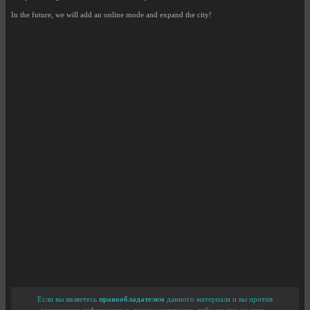
In the future, we will add an online mode and expand the city!
Если вы являетесь
правообладателем
данного материала и вы против