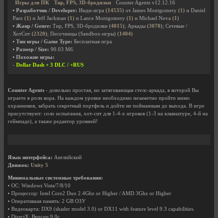
Игры для ПК
Тир, FPS, 3D-бродилки
Counter Agents v12.12.16
• Разработчик / Developer:
Инди-игра
(14535)
от James Montgomery
(1)
и Daniel
Paez
(1)
и Jeff Jackman
(1)
и Lance Montgomery
(1)
и Michael Nova
(1)
• Жанр / Genre:
Тир, FPS, 3D-бродилки
(4015)
; Аркады
(3070)
; Сетевые /
ХотСит
(2320)
; Песочницы (Sandbox-игры)
(1404)
• Тип игры / Game Type:
Бесплатная игра
• Размер / Size:
90.03 Мб.
• Похожие игры:
-
Dollar Dash + 3 DLC / +RUS
Counter Agents
- довольно простая, но затягивающая стелс-аркада, в которой Вы
играете в роли вора. На каждом уровне необходимо незаметно пройти мимо
охранников, забрать секретный портфель и дойти не пойманным до выхода. В игре
присутствуют: соло испытания, хот-сит для 1-4-х игроков (1-3 на клавиатуре, 4-й на
геймпаде), а также редактор уровней!
Язык интерфейса:
Английский
Движок:
Unity 5
Минимальные системные требования:
• ОС: Windows Vista/7/8/10
• Процессор: Intel Core2 Duo 2.4Ghz or Higher / AMD 3Ghz or Higher
• Оперативная память: 2 GB ОЗУ
• Видеокарта: DX9 (shader model 3.0) or DX11 with feature level 9.3 capabilities.
• DirectX: Версии 9.0c