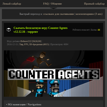
Левый сайдбар
FAQ / Общение
Правый сайдбар
Описание игры, торрент, скриншоты, видео
Быстрый переход к:
ссылкам для скачивания
|
комментариям (3 шт.)
Скачать бесплатную игру Counter Agents
Рейтинга пока нет | Баллы:
44
v12.12.16 - торрент
Игру добавил
Defuser222 [3626|10]
|
2016-12-15 |
Тир, FPS, 3D-бродилки (4015)
| Просмотров: 4084
• SGi навигация / Navigation: