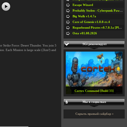
Escape Wizard
Probably Stolen - Cyberpunk Pawnshop Simulator v048c [Playtest]
Big Walk v1.4.7a
Core of Genesis v1.0.0-rc.4
Roguebound Pirates v0.7.0.1a [Playtest]
Osta v01.08.2026
SGi рекомендует
for Strike Force: Desert Thunder. You join 5
ion. Each Mission is large scale (2km²) and
Cortex Command [Build 33]
Мы в социалках
Скрыть правый сайдбар »