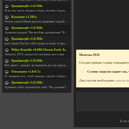
Quasimorph v1.0.566s
Я не так часто играю в игры, поэтму подсказка про
Katanaut v1.201a
Torent сказал:Меня просто накаляют порой речи о то
Quasimorph v1.0.566s
Администрация! Вы вообще адекватные? Какие монетки
Quasimorph v1.0.566s
patr сказал:Засунь себе дилдо в жопу и пришли фотк
White Knuckle v0.60h [Steam Early Access]
Admiral_PUG сказал:чет желания нет к вам сюда захо
Монетки 2026
Quasimorph v1.0.566s
Сегодня прямые ссылки открываютс
Кто знает - можно ли накатить на эту версию моды?
Ostranauts v1.0.0.7a
Солнце снаружи жарит так, ч
Я слишком туп, чтоб самому плагин собрать. И что-т
Для участия необходимо
зарегист
Quasimorph v1.0.566s
Админы сайта превзошли себя. Что дальше? Засунь се
Если 