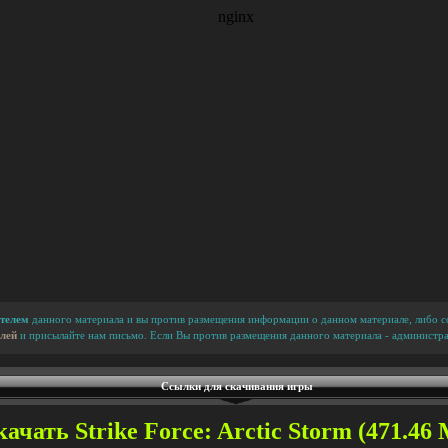
телем
данного материала и вы против размещения информации о данном материале, либо сс
лей
и присылайте нам письмо. Если Вы против размещения данного материала - администра
Ссылки для скачивания игры
ачать Strike Force: Arctic Storm (471.46 