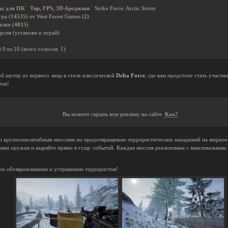
ы для ПК
Тир, FPS, 3D-бродилки
Strike Force: Arctic Storm
гра
(14535)
от West Forest Games
(2)
дилки
(4015)
рсия (установи и играй)
0.0
из
10
(всего голосов:
1
)
й шутер от первого лица в стиле классической
Delta Force
, где вам предстоит стать учас
так!
Вы можете скрыть всю рекламу на сайте.
Как?
и крупномасштабным миссиям по предотвращению террористических нападений на мирное 
ами оружия и ныряйте прямо в гущу событий. Каждая миссия реализована с максимальным 
 по обезвреживанию и устранению террористов!