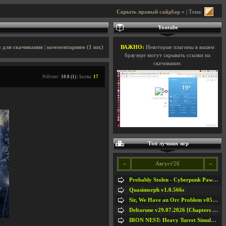
Скрыть правый сайдбар »
| Тема:
Youtube
 для скачивания
|
комментариям (1 шт.)
ВАЖНО:
Некоторые плагины в вашем
браузере могут скрывать ссылки на
скачивание.
Рейтинг:
10.0 (1)
| Баллы:
17
Топ лучших игр
«
Август'26
»
Probably Stolen - Cyberpunk Pawnshop Simulator v048c [Playtest]
Quasimorph v1.0.566s
Sir, We Have an Orc Problem v05.08.2026
Deltarune v29.07.2026 [Chapters 1-5] / + RUS [Chapters 1-5]
IRON NEST: Heavy Turret Simulator v1.0a