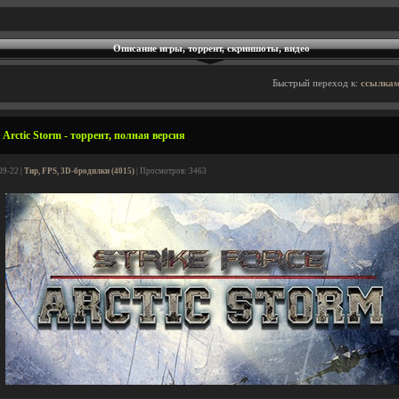
Описание игры, торрент, скриншоты, видео
Быстрый переход к:
ссылкам
 Arctic Storm - торрент, полная версия
09-22 |
Тир, FPS, 3D-бродилки (4015)
| Просмотров: 3463