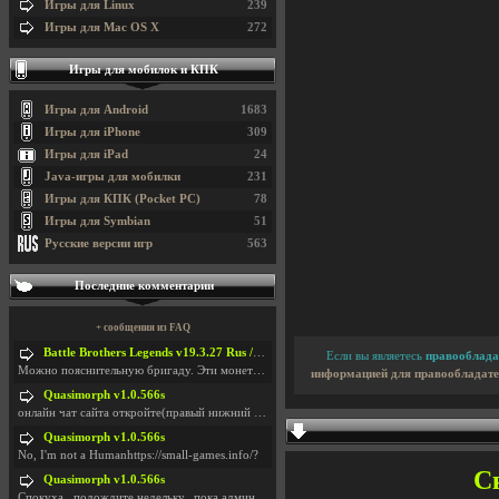
Игры для Linux
239
Игры для Mac OS X
272
Игры для мобилок и КПК
Игры для Android
1683
Игры для iPhone
309
Игры для iPad
24
Java-игры для мобилки
231
Игры для КПК (Pocket PC)
78
Игры для Symbian
51
Русские версии игр
563
Последние комментарии
+ сообщения из FAQ
Battle Brothers Legends v19.3.27 Rus / + Battle Brothers Legends v19.3.39 Eng
Если вы являетесь
правооблада
Можно пояснительную бригаду. Эти монетки, они в ка
информацией для правообладате
Quasimorph v1.0.566s
онлайн чат сайта откройте(правый нижний угол экран
Quasimorph v1.0.566s
No, I'm not a Humanhttps://small-games.info/?
Ск
Quasimorph v1.0.566s
Спокуха...подождите недельку...пока админов отпуст