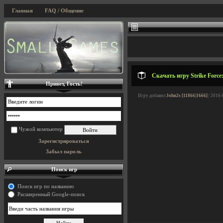
Главная
FAQ / Общение
Скачать игру Strike Force:
Привет, Гость!
Игру добавил
John2s [11866|1666]
| 2016-
Чужой компьютер
Зарегистрироваться
Забыл пароль
Поиск игр
Поиск игр по названию
Расширенный Google-поиск