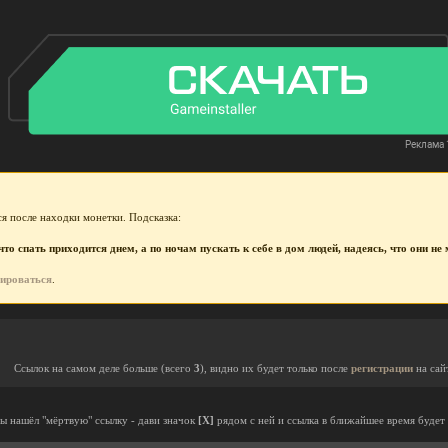
я после находки монетки. Подсказка:
то спать приходится днем, а по ночам пускать к себе в дом людей, надеясь, что они н
рироваться
.
Ссылок на самом деле больше (всего
3
), видно их будет только после
регистрации
на сай
ты нашёл "мёртвую" ссылку - дави значок
[X]
рядом с ней и ссылка в ближайшее время будет 