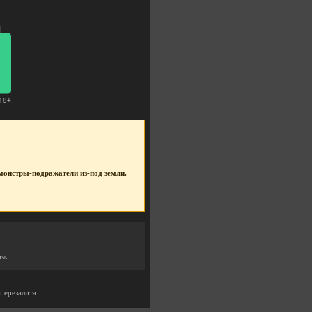
е монстры-подражатели из-под земли.
те.
перезалита.