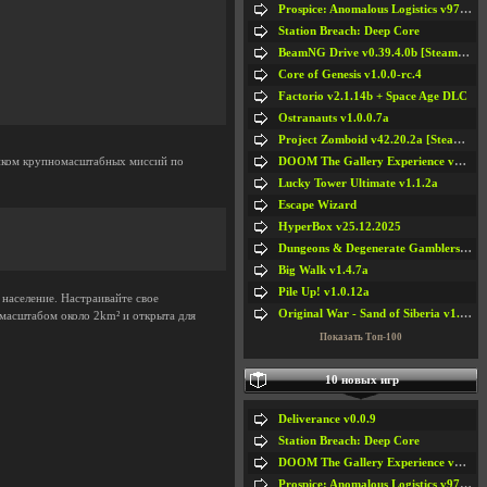
Prospice: Anomalous Logistics v97 [Playtest]
Station Breach: Deep Core
BeamNG Drive v0.39.4.0b [Steam Early Access]
Core of Genesis v1.0.0-rc.4
Factorio v2.1.14b + Space Age DLC
Ostranauts v1.0.0.7a
Project Zomboid v42.20.2a [Steam Early Access]
DOOM The Gallery Experience v1.4.2
тником крупномасштабных миссий по
Lucky Tower Ultimate v1.1.2a
Escape Wizard
HyperBox v25.12.2025
Dungeons & Degenerate Gamblers v2.0.2a
Big Walk v1.4.7a
Pile Up! v1.0.12a
население. Настраивайте свое
Original War - Sand of Siberia v1.6.30
масштабом около 2km² и открыта для
Показать Топ-100
10 новых игр
#5
#6
#7
#8
Deliverance v0.0.9
Station Breach: Deep Core
DOOM The Gallery Experience v1.4.2
Prospice: Anomalous Logistics v97 [Playtest]