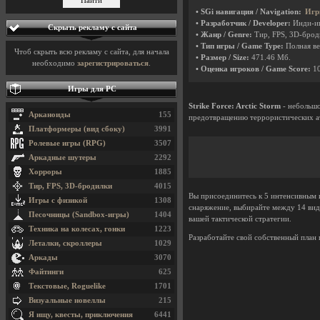
• SGi навигация / Navigation:
Игр
• Разработчик / Developer:
Инди-и
Скрыть рекламу с сайта
• Жанр / Genre:
Тир, FPS, 3D-бро
• Тип игры / Game Type:
Полная ве
Чтоб скрыть всю рекламу с сайта, для начала
• Размер / Size:
471.46 Мб.
необходимо
зарегистрироваться
.
• Оценка игроков / Game Score:
1
Игры для PC
Strike Force: Arctic Storm
- небольшо
Арканоиды
155
предотвращению террористических а
Платформеры (вид сбоку)
3991
Ролевые игры (RPG)
3507
Аркадные шутеры
2292
Хорроры
1885
Тир, FPS, 3D-бродилки
4015
Вы присоединитесь к 5 интенсивным 
Игры с физикой
1308
снаряжение, выбирайте между 14 вид
Песочницы (Sandbox-игры)
1404
вашей тактической стратегии.
Техника на колесах, гонки
1223
Разработайте свой собственный план
Леталки, скроллеры
1029
Аркады
3070
Файтинги
625
Текстовые, Roguelike
1701
Визуальные новеллы
215
Я ищу, квесты, приключения
6441