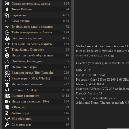
Спорт, настольные, карты
988
Tower Defense
394
Стратегии
3781
Симуляторы
1188
Змейки, поедалки, эволюция
72
Тайм менеджмент, тайкуны
1020
Головоломки, пазлы
3035
Три в ряд, цепочки, тетрисы
686
Strike Force: Arctic Storm
is a small 
Типа Zuma / Dynomite
98
intense, large scale missions to preven
Игры для детей, обучающие
316
open to your tactical strategy.
Пинболы, бильярды
65
Develop your own plan to attack the terr
Необычные игры
1077
MINIMUM:
Большие игры (Rip, Repack)
269
OS: Win7/8/10 32-bit
Ретро-игры (DOS, Win 9x)
691
Processor: Core 2 Duo E8200 2.66GHz
Игры пользователей
272
Memory: 4 GB RAM
Graphics: GeForce GTX 295 or Radeo
Сетевые / ХотСит
2320
DirectX: Version 11
Русские версии игр
8412
Storage: 3 GB available space
Игры для взрослых (18+)
130
Additional Notes: The use of mobile G
VR-игры
399
Зомби игры
446
SGi-сборники
0
Создание игр
98