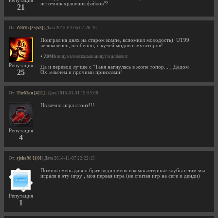
Репутация
источник хранения файлов"?
21
От:
Z0Mb [25|58]
| Дата 2015-04-05 07:26:10
Поиграл на днях на старом компе, вспомнил молодость). UT99
великолепен, особенно, с кучей модов и мутаторов!
•
Z0Mb
подумал несколько минут и добавил:
Репутация
Да и перевод лучше с "Таня нагнулась в жопе топор...", Дедом
25
Ох..елычем и прочими приколами!
От:
TheMan [4|11]
| Дата 2015-01-31 19:53:06
Нв вечно игра стоит!!!
Репутация
4
От:
rjeka98 [1|0]
| Дата 2014-11-07 22:22:15
Помню очень давно брат водил меня в компьютерные клубы и там мы
играли в эту игру , моя первая игра (не считая игр на сеге и денди)
Репутация
1