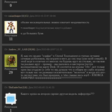
Репутация
0
От:
raian1kuper [11|15]
| Дата 2013-10-13 07:30:00
обилие восклицательных знаков означает неадекватность
•
raian1kuper
подумал несколько минут и добавил:
и да больших букв
Репутация
11
От:
Andrew_SV_GAD [29|30]
| Дата 2013-08-18 07:51:32
Я, как это модно "олдфаг" и Unreal Tournament я считаю лучшим
сетевым рубиловом, мы играем в него до сих пор (уже всей семьёй). В
этой игре в отличии от многих ты будешь крут на столько, на сколько
ты реально крут - пример - мы пытались в шестером (почти
кооперативом) на карте Desk 16 охотится на игрока "c0x", вот только
Репутация
хрен мы угадали (о себе то мы думали что в общем не слабо играем)
29
вот только нас он размыкал исключительно "молотом" и когда его кто-
то мочил таки это был праздник, о чём слышал весь клуб - Я КОКСА
ЗАМОЧИЛ ААААААААААААА!!!!!!!!!!!!!!!!!!!!!
От:
TheEnderNut [1|0]
| Дата 2013-05-01 15:41:35
Какого хрена на втором скрине другая модель энфорсёра???
Репутация
1