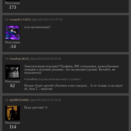
Репутация
173
От:
ivanus01 [-14|25]
| Дата 2012-04-14 21:07:43
есть мултиплеиер?
Репутация
-14
От:
GoodGuy [62|5]
| Дата 2012-04-05 04:29:10
Замечательная игрушка!!!Графика, ИИ соперников, разнообразные
локации и игровые режимы - все на высшем уровне. Качайте, не
пожалеете))
•
GoodGuy
подумал несколько минут и добавил:
Репутация
62
Нужно будет друзей уболтать в нее сыграть... А то только cs на карте
de_dust 2... надоели
От:
hg2000 [114|86]
| Дата 2012-03-24 16:18:18
Игра детства!<3
Репутация
114