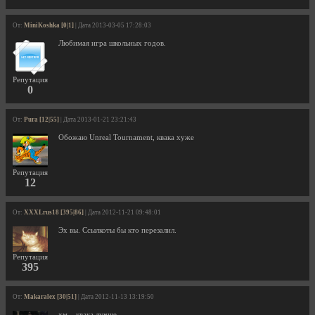
От:
MiniKoshka [0|1]
| Дата 2013-03-05 17:28:03
Любимая игра школьных годов.
Репутация
0
От:
Pura [12|55]
| Дата 2013-01-21 23:21:43
Обожаю Unreal Tournament, квака хуже
Репутация
12
От:
XXXLrus18 [395|86]
| Дата 2012-11-21 09:48:01
Эх вы. Ссылкоты бы кто перезалил.
Репутация
395
От:
Makaralex [30|51]
| Дата 2012-11-13 13:19:50
хм....квака лучше