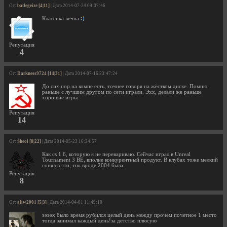
От:
batlegeize [4|11]
| Дата 2014-07-24 09:07:46
Классика вечна
Репутация
4
От:
Darkness9724 [14|31]
| Дата 2014-07-16 23:47:24
До сих пор на компе есть, точнее говоря на жёстком диске. Помню
раньше с лучшим другом по сети играли. Эхх, делали же раньше
хорошие игры.
Репутация
14
От:
Sheol [8|22]
| Дата 2014-05-23 16:24:57
Как cs 1.6, которую я не перевариваю. Сейчас играл в Unreal
Tournament 3 BE, вполне конкурентный продукт. В клубах тоже мелкий
гонял в это, ток вроде 2004 была
Репутация
8
От:
aliw2001 [5|3]
| Дата 2014-04-01 11:49:10
ээээх было время рубился целый день между прочем почетное 1 место
тогда занимал каждый день!за детство плюсую