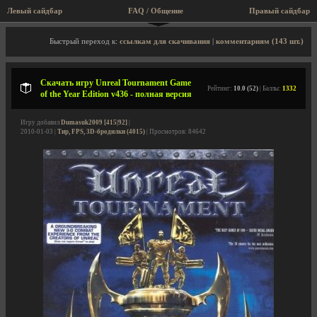
Левый сайдбар
FAQ / Общение
Пра
Описание игры, скриншоты, видео
Быстрый переход к:
ссылкам для скачивания
|
комментариям (143 шт.)
Скачать игру Unreal Tournament Game
Рейтинг:
10.0 (52)
| Баллы:
1332
of the Year Edition v436 - полная версия
Игру добавил
Dumasuk2009 [415|92]
|
2010-01-03 |
Тир, FPS, 3D-бродилки (4015)
| Просмотров: 84642