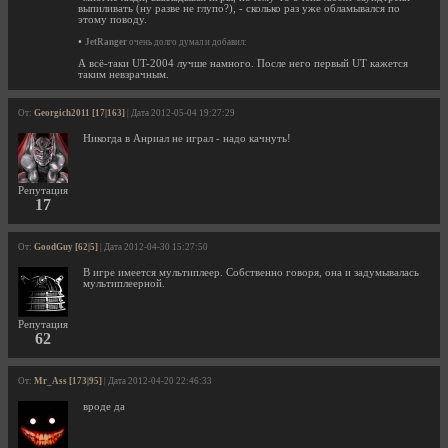
выпиливать (ну разве не глупо?), - сколько раз уже обламывался по
этому поводу.
•
JetRanger
очень долго думал и добавил:
А всё-таки UT-2004 лучше намного. После него первый UT кажется
таким невзрачным.
От:
Georgich2011 [17|163]
| Дата 2012-05-04 19:27:29
Никогда в Анриал не играл - надо качнуть!
Репутация
17
От:
GoodGuy [62|5]
| Дата 2012-04-30 15:27:50
В игре имеется мультиплеер. Собственно говоря, она и задумывалась
мультиплеерной.
Репутация
62
От:
Mr_Ass [173|95]
| Дата 2012-04-20 22:46:33
вроде да