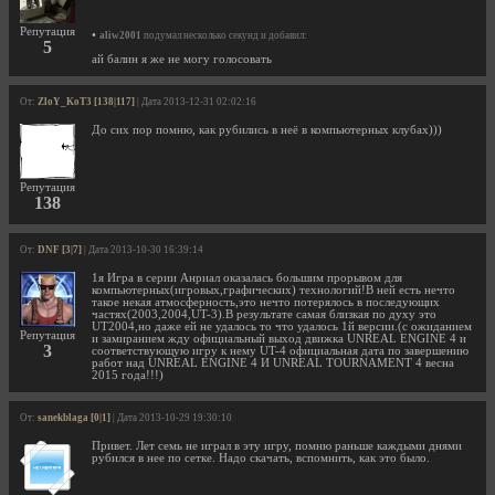
Репутация
•
aliw2001
подумал несколько секунд и добавил:
5
ай балин я же не могу голосовать
От:
ZloY_KoT3 [138|117]
| Дата 2013-12-31 02:02:16
До сих пор помню, как рубились в неё в компьютерных клубах)))
Репутация
138
От:
DNF [3|7]
| Дата 2013-10-30 16:39:14
1я Игра в серии Анриал оказалась большим прорывом для
компьютерных(игровых,графических) технологий!В ней есть нечто
такое некая атмосферность,это нечто потерялось в последующих
частях(2003,2004,UT-3).В результате самая близкая по духу это
UT2004,но даже ей не удалось то что удалось 1й версии.(с ожиданием
Репутация
и замиранием жду официальный выход движка UNREAL ENGINE 4 и
3
соответствующую игру к нему UT-4 официальная дата по завершению
работ над UNREAL ENGINE 4 И UNREAL TOURNAMENT 4 весна
2015 года!!!)
От:
sanekblaga [0|1]
| Дата 2013-10-29 19:30:10
Привет. Лет семь не играл в эту игру, помню раньше каждыми днями
рубился в нее по сетке. Надо скачать, вспомнить, как это было.