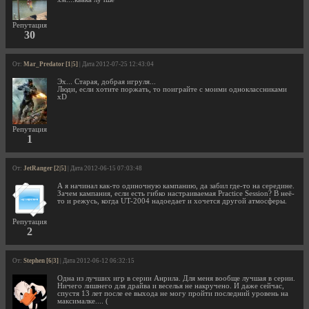
Репутация
30
От:
Mar_Predator [1|5]
| Дата 2012-07-25 12:43:04
Эх... Старая, добрая игруля...
Люди, если хотите поржать, то поиграйте с моими одноклассниками
xD
Репутация
1
От:
JetRanger [2|5]
| Дата 2012-06-15 07:03:48
А я начинал как-то одиночную кампанию, да забил где-то на середине.
Зачем кампания, если есть гибко настраиваемая Practice Session? В неё-
то и режусь, когда UT-2004 надоедает и хочется другой атмосферы.
Репутация
2
От:
Stephen [6|3]
| Дата 2012-06-12 06:32:15
Одна из лучших игр в серии Анрила. Для меня вообще лучшая в серии.
Ничего лишнего для драйва и веселья не накручено. И даже сейчас,
спустя 13 лет после ее выхода не могу пройти последний уровень на
максималке.... (