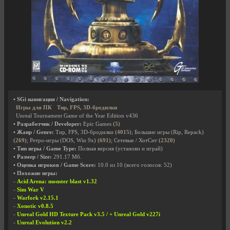
• SGi навигация / Navigation:
Игры для ПК
Тир, FPS, 3D-бродилки
Unreal Tournament Game of the Year Edition v436
• Разработчик / Developer:
Epic Games
(5)
• Жанр / Genre:
Тир, FPS, 3D-бродилки
(4015)
; Большие игры (Rip, Repack)
(269)
; Ретро-игры (DOS, Win 9x)
(691)
; Сетевые / ХотСит
(2320)
• Тип игры / Game Type:
Полная версия (установи и играй)
• Размер / Size:
291.17 Мб.
• Оценка игроков / Game Score:
10.0
из
10
(всего голосов:
52
)
• Похожие игры:
-
Acid Arena: monster blast v1.32
-
Sim War V
-
Warfork v2.15.1
-
Xonotic v0.8.5
-
Unreal Gold HD Texture Pack v3.5 / + Unreal Gold v227i
-
Unreal Evolution v2.2