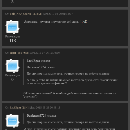
5
От:
This_New_Sparta [113|86]
| Дата 2015-09-20 01:53:07
Анриалка - рулила и рулит по сей день !
Репутация
113
От:
super_bok [0|5]
| Дата 2015-07-06 19:10:30
JackEgor
сказал:
Darkness9724 сказал:
До сих пор на компе есть, точнее говоря на жёстком диске
Репутация
0
А что, у тебя на компе помимо жесткого диска есть "магический
источник хранения файлов"?
SSD - не, не слышал? А вообще действительно непонятно зачем он
"уточнял")
От:
JackEgor [21|4]
| Дата 2015-05-26 20:48:19
Darkness9724
сказал:
До сих пор на компе есть, точнее говоря на жёстком диске
А что, у тебя на компе помимо жесткого диска есть "магический