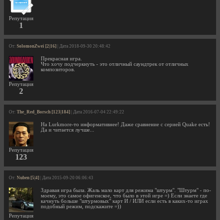
Репутация
1
От:
SolomonZwei [2|16]
| Дата 2018-09-30 20:48:42
Прекрасная игра.
Что хочу подчеркнуть - это отличный саундтрек от отличных
композиторов.
Репутация
2
От:
The_Red_Borsch [123|184]
| Дата 2016-07-04 22:49:22
На Lurkmore-то информативнее! Даже сравнение с серией Quake есть!
Да и читается лучше...
Репутация
123
От:
Nuben [5|4]
| Дата 2015-09-20 06:06:43
Здравая игра была. Жаль мало карт для режима "штурм". "Штурм" - по-
моему, это самое офигенское, что было в этой игре =) Если знаете где
качнуть больше "штурмовых" карт И / ИЛИ если есть в каких-то играх
подобный режим, подскажите =))
Репутация