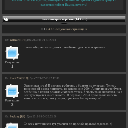
письмо. Если Вы против размещения данного материала - администрация с
радостью пойдет Вам на встречу!
Комментарии игроков (143 шт.)
[1]
2
3
4
Следующая страница »
От:
Welezar [1|7]
| Дата 2023-01-21 23:29:03
очень забористая игрулька... особенно для своего времени
Репутация
1
От:
RooK236 [3|13]
| Дата 2021-02-25 22:12:08
Офигенная игра! В детстве рубились с братом по очереди. Теперь
тоже порой охота поиграть, но как по мне 2004 Анрил покруче будет,
особенно с новым режимом захвата точек. 3 часть тоже неплохая, но в
ней чувствуется консольность. В первом и 2004 прям возможность
менять почти все, что угодно, при этом без мутаторов!
Репутация
3
От:
Pupking [1|4]
| Дата 2019-03-04 20:02:06
Со всех источников тут удалили по просьбе правообладателя. :(