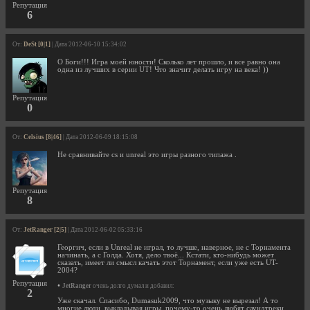
Репутация
6
От:
DeSt [0|1]
| Дата 2012-06-10 15:34:02
О Боги!!! Игра моей юности! Сколько лет прошло, и все равно она
одна из лучших в серии UТ! Что значит делать игру на века! ))
Репутация
0
От:
Celsius [8|46]
| Дата 2012-06-09 18:15:08
Не сравнивайте cs и unreal это игры разного типажа .
Репутация
8
От:
JetRanger [2|5]
| Дата 2012-06-02 05:33:16
Георгич, если в Unreal не играл, то лучше, наверное, не с Торнамента
начинать, а с Голда. Хотя, дело твоё... Кстати, кто-нибудь может
сказать, имеет ли смысл качать этот Торнамент, если уже есть UT-
2004?
Репутация
•
JetRanger
очень долго думал и добавил:
2
Уже скачал. Спасибо, Dumasuk2009, что музыку не вырезал! А то
многие люди, выкладывая игры, почему-то очень любят саундтреки