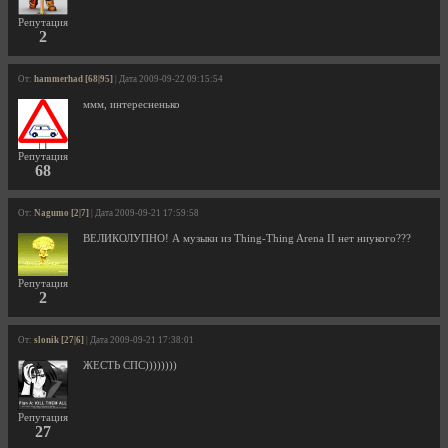
Репутация
2
От:
hammerhad [68|95]
| Дата 2009-09-22 09:15:54
ммм, интересненько
Репутация
68
От:
Nagumo [2|7]
| Дата 2009-09-21 17:59:58
ВЕЛИКОЛУПНО! А музыки из Thing-Thing Arena II нет ниукого???
Репутация
2
От:
slonik [27|6]
| Дата 2009-09-21 17:38:01
ЖЕСТЬ СПС))))))))
Репутация
27