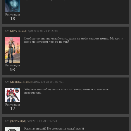
Репутация
18
От:
Knivy [93|46]
| Дата 2010-08-29 14:25:08
Вообще-то вполне читабельно, даже на моём старом компе. Может, у
вас с монитором что-то не так?
Репутация
93
От:
GraundXT [12|73]
| Дата 2010-08-29 14:17:21
Уберите желтый шрифт в новости. глаза режит и прочитать
невозможно.
Репутация
12
От:
jekch96 [8|6]
| Дата 2010-08-29 13:58:23
Класная игра))) Не смотря на малый вес:))