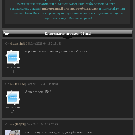
размещения информации о данном материале, либо ссылок на него -
ознакомьтесь с нашей
информацией для правообладателей
и присылайте нам
письмо. Если Вы против размещения данного материала - администрация с
радостью пойдет Вам на встречу!
Комментарии игроков (32 шт.)
От:
distorshin [1|3]
| Дата 2026-04-13 21:51:35
странно ссылки только у меня не работа.т?
Репутация
1
От:
S6210 [-1|6]
| Дата 2011-12-31 19:39:48
А чо progect 154?
Репутация
-1
От:
ssa [169|95]
| Дата 2011-10-10 10:32:49
Да потому что они друг друга убивают тоже