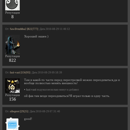
Репутация
8
От:
SawDruzhba2 [822|777]
| Дата 2010-08-29 11:40:12
Хороший экшен )
Репутация
822
От:
fazi-vazi [156|93]
| Дата 2010-08-29 09:58:39
Там в какой-то части перед перестрелкой можно переодеваться,да и
вообще полностью менять внешность!
•
fazi-vazi
подумал несколько минут и добавил:
Репутация
ой фак там везде переодиваться?Я играл только в одну часть.
156
От:
sibsprot [29|25]
| Дата 2010-08-29 07:31:40
good!