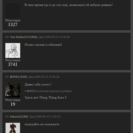
В свое время (да и до сих пор, возможно) ей небыло равных!
Репутация
1327
От:
Von-Tarkin [3741|984]
| Дата 2009-09-22 14:28:08
Позже скачаю и обновлю!
Репутация
3741
От:
BONES [19|9]
| Дата 2009-09-22 13:03:56
Давно себе хотел !
•
BONES
полчасика подумал и добавил:
Здесь нет Thing Thing Area 3
Репутация
19
От:
lokiard [2|180]
| Дата 2009-09-22 11:09:23
поиграйте не пожалеете