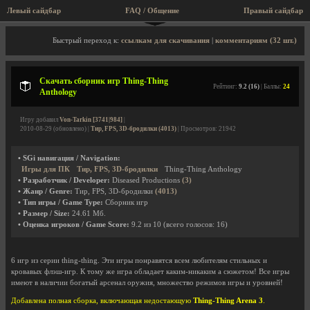
Левый сайдбар
FAQ / Общение
Пра
Описание игры, скриншоты, видео
Быстрый переход к:
ссылкам для скачивания
|
комментариям (32 шт.)
Скачать сборник игр Thing-Thing
Рейтинг:
9.2 (16)
| Баллы:
24
Anthology
Игру добавил
Von-Tarkin [3741|984]
|
2010-08-29 (обновлено) |
Тир, FPS, 3D-бродилки (4013)
| Просмотров: 21942
• SGi навигация / Navigation:
Игры для ПК
Тир, FPS, 3D-бродилки
Thing-Thing Anthology
• Разработчик / Developer:
Diseased Productions
(3)
• Жанр / Genre:
Тир, FPS, 3D-бродилки
(4013)
• Тип игры / Game Type:
Сборник игр
• Размер / Size:
24.61 Мб.
• Оценка игроков / Game Score:
9.2
из
10
(всего голосов:
16
)
6 игр из серии thing-thing. Эти игры понравятся всем любителям стильных и
кровавых флэш-игр. К тому же игра обладает каким-никаким а сюжетом! Все игры
имеют в наличии богатый арсенал оружия, множество режимов игры и уровней!
Добавлена полная сборка, включающая недостающую
Thing-Thing Arena 3
.