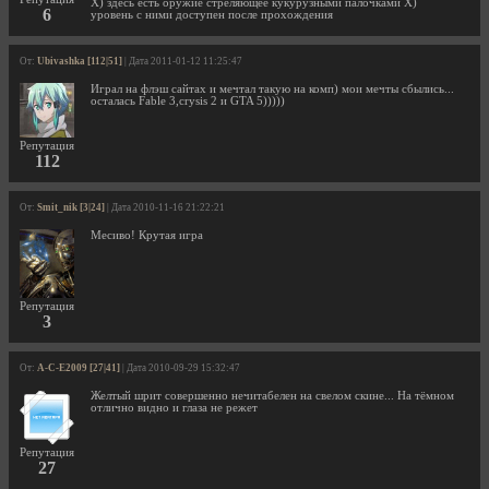
X) здесь есть оружие стреляющее кукурузными палочками X)
6
уровень с ними доступен после прохождения
От:
Ubivashka [112|51]
| Дата 2011-01-12 11:25:47
Играл на флэш сайтах и мечтал такую на комп) мои мечты сбылись...
осталась Fable 3,crysis 2 и GTA 5)))))
Репутация
112
От:
Smit_nik [3|24]
| Дата 2010-11-16 21:22:21
Месиво! Крутая игра
Репутация
3
От:
A-C-E2009 [27|41]
| Дата 2010-09-29 15:32:47
Желтый шрит совершенно нечитабелен на свелом скине... На тёмном
отлично видно и глаза не режет
Репутация
27