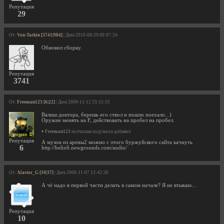
Репутация
29
От:
Von-Tarkin [3741|984]
| Дата 2010-08-29 00:07:24
Обновил сборку.
Репутация
3741
От:
Freeman123 [6|22]
| Дата 2009-11-12 23:15:35
Валиш доктора, берешь его ствол и пошло поехало...)
Оружие менять на F, действовать на пробел на пробел.
•
Freeman123
полчасика подумал и добавил:
Репутация
А музон из арены2 можно с этого буржуйского сайта качнуть
6
http://helix6.newgrounds.com/audio/
От:
Alastor_G [10|37]
| Дата 2009-11-07 13:42:36
А чё надо в первой части делать в самом начале? Я не втыкаю...
Репутация
10