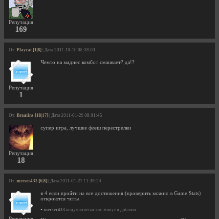
Репутация
169
От:
Playcat [1|8]
| Дата 2011-10-10 08:38:03
Чемто на маднес комбот смаивает? да!?
Репутация
1
От:
Braaiins [18|17]
| Дата 2011-01-29 08:01:45
супер игра, лучшие флеш перестрелки
Репутация
18
От:
merser433 [6|8]
| Дата 2011-01-27 11:39:24
в 4 если пройти на все достижения (проверить можно в Game Stats)
откроются читы
•
merser433
подумал несколько минут и добавил:
Репутация