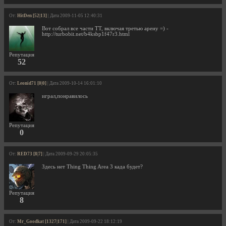
От:
HitDen [52|13]
| Дата 2009-11-05 12:40:31
Вот собрал все части TT, включая третью арену =) -
http://turbobit.net/b4ksbp1f47r3.html
Репутация
52
От:
Leonid71 [0|0]
| Дата 2009-10-14 16:01:10
играл,понравилось
Репутация
0
От:
RED73 [8|7]
| Дата 2009-09-29 20:05:35
Здесь нет Thing Thing Area 3 када будет?
Репутация
8
От:
Mr_Goodkat [1327|171]
| Дата 2009-09-22 18:12:19