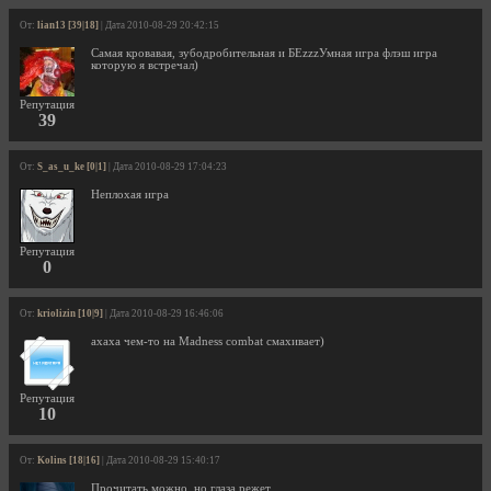
От:
lian13 [39|18]
| Дата 2010-08-29 20:42:15
Самая кровавая, зубодробительная и БЕzzzУмная игра флэш игра
которую я встречал)
Репутация
39
От:
S_as_u_ke [0|1]
| Дата 2010-08-29 17:04:23
Неплохая игра
Репутация
0
От:
kriolizin [10|9]
| Дата 2010-08-29 16:46:06
ахаха чем-то на Madness combat смахивает)
Репутация
10
От:
Kolins [18|16]
| Дата 2010-08-29 15:40:17
Прочитать можно ,но глаза режет.