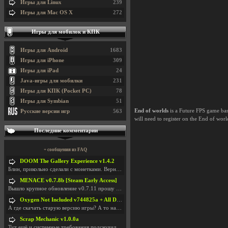
Игры для Linux
239
Игры для Mac OS X
272
Игры для мобилок и КПК
Игры для Android
1683
Игры для iPhone
309
Игры для iPad
24
Java-игры для мобилки
231
Игры для КПК (Pocket PC)
78
Игры для Symbian
51
End of worlds
is a Future FPS game base
Русские версии игр
563
will need to register on the End of worl
Последние комментарии
+ сообщения из FAQ
DOOM The Gallery Experience v1.4.2
Блин, прикольно сделали с монетками. Вернулся в св
MENACE v0.7.8b [Steam Early Access]
Вышло крупное обновление v0.7.11 прошу обновить
Oxygen Not Included v744825a + All DLC
А где скачать старую версию игры? А то на новой но
Scrap Mechanic v1.0.0a
Тут ещё и системные требования подскочили. Если не