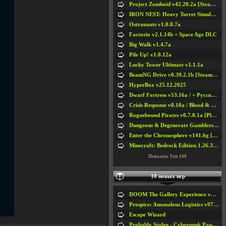
Project Zomboid v42.20.2a [Steam Early Access]
IRON NEST: Heavy Turret Simulator v1.0a
Ostranauts v1.0.0.7a
Factorio v2.1.14b + Space Age DLC
Big Walk v1.4.7a
Pile Up! v1.0.12a
Lucky Tower Ultimate v1.1.1a
BeamNG Drive v0.39.2.1b [Steam Early Access]
HyperBox v25.12.2025
Dwarf Fortress v53.16a / + Русская Версия v50.12a
Crisis Response v0.10a / Blood & Bullet
Roguebound Pirates v0.7.0.1a [Playtest]
Dungeons & Degenerate Gamblers v2.0.2a
Enter the Chronosphere v141.6g [Steam Early Access]
Minecraft: Bedrock Edition 1.26.33.1a / + TLauncher v2.89
Показать Топ-100
10 новых игр
DOOM The Gallery Experience v1.4.2
Prospice: Anomalous Logistics v97 [Playtest]
Escape Wizard
Probably Stolen - Cyberpunk Pawnshop Simulator v048c [Playtest]