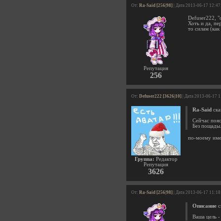
От:
Ra-Said [256|98]
| Дата 2013-06-17 12:47
Defuser222, "
Хоть и да, пе
то силам (как
Репутация
256
От:
Defuser222 [3626|10]
| Дата 2013-06-17 
Ra-Said
ска
Сейчас пояс
Без пощады
по-моему именн
Группа:
Редактор
Репутация
3626
От:
Ra-Said [256|98]
| Дата 2013-06-17 11:18
Описание
с
Ваша цель -