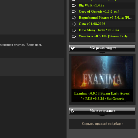
Big Walk v1.4.7a
Core of Genesis v1.0.0-rc.4
Roguebound Pirates v0.7.0.1a [Playtest]
Osta v01.08.2026
How Many Dudes? v1.0.5a
Wonderia v0.5.10b [Steam Early Access]
ающимися плотью. Ваша цель -
SGi рекомендует
Exanima v0.9.5i [Steam Early Access]
/ + RUS v0.8.3d / Sui Generis
#5
#6
Мы в социалках
#7
#8
Скрыть правый сайдбар »