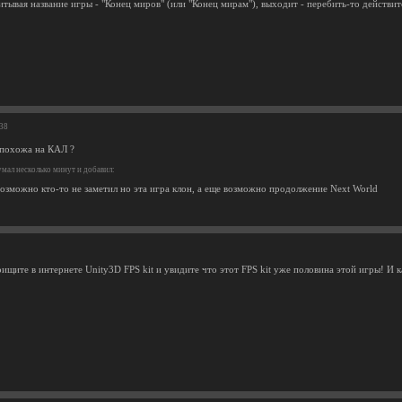
тывая название игры - "Конец миров" (или "Конец мирам"), выходит - перебить-то действит
:38
похожа на КАЛ ?
мал несколько минут и добавил:
возможно кто-то не заметил но эта игра клон, а еще возможно продолжение Next World
щите в интернете Unity3D FPS kit и увидите что этот FPS kit уже половина этой игры! И ка