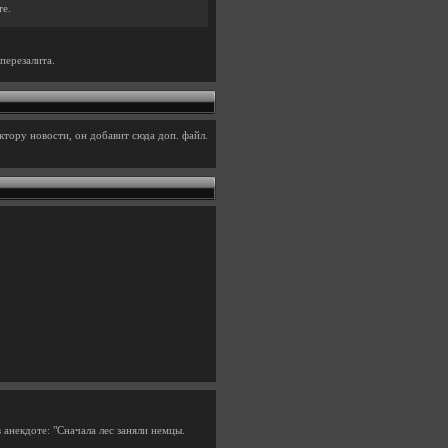
те.
перезалита.
тору новости, он добавит сюда доп. файл.
анекдоте: "Сначала лес заняли немцы.