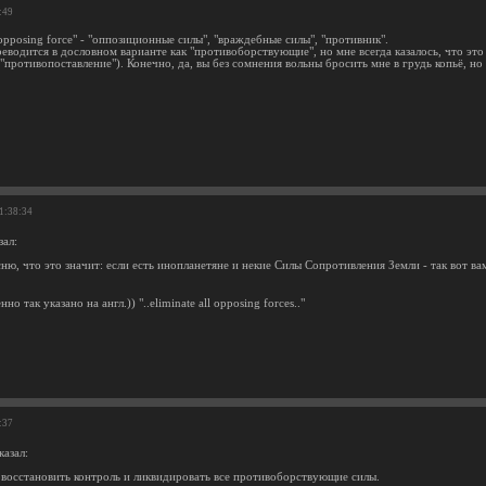
:49
opposing force" - "оппозиционные силы", "враждебные силы", "противник".
реводится в дословном варианте как "противоборствующие", но мне всегда казалось, что эт
 "противопоставление"). Конечно, да, вы без сомнения вольны бросить мне в грудь копьё, н
11:38:34
зал:
ню, что это значит: если есть инопланетяне и некие Силы Сопротивления Земли - так вот 
.
о так указано на англ.)) "..eliminate all opposing forces.."
:37
казал:
 восстановить контроль и ликвидировать все противоборствующие силы.