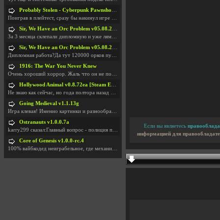
Probably Stolen - Cyberpunk Pawnshop Simulator v048c [Playtest]
Поиграв в плейтест, сразу бы накинул игре наивысши
Sir, We Have an Orc Problem v05.08.2026
За 3 месяца склепали дипломную и уже лям двести ба
Sir, We Have an Orc Problem v05.08.2026
Дипломная работа?Да тут 120000 орков путь выбирают
1916: The War You Never Knew
Очень хороший хоррор. Жаль что он не получил должн
Hollywood Animal v0.8.72ea [Steam Early Access]
Не знаю как сейчас, но года полтора назад игра был
Going Medieval v1.1.13g
Игра клевая! Именно картинки и разнообразия в стро
Ostranauts v1.0.0.7a
Если вы являетесь
правооблада
karry299 сказал:Главный вопрос - полиция по-прежне
информацией для правообладате
Core of Genesis v1.0.0-rc.4
100% вайбкодед неиграбельное, где механики знает т