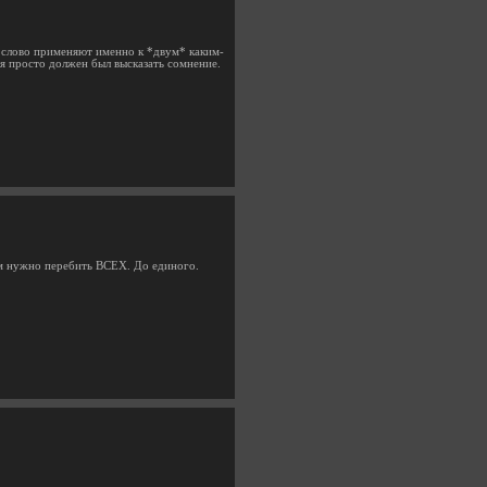
о слово применяют именно к *двум* каким-
о я просто должен был высказать сомнение.
вам нужно перебить ВСЕХ. До единого.