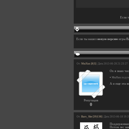
Если 
Если ты нашел
новую версию
игры
E
От:
MuJlax [0|3]
| Дата 2013-06-28 21:23:27
Ох я знаю чис
•
MuJlax
подума
А и еще эта в
Репутация
0
От:
Bars_She [39|130]
| Дата 2013-06-18 19:
Поддерживаю:
Потом лес зан