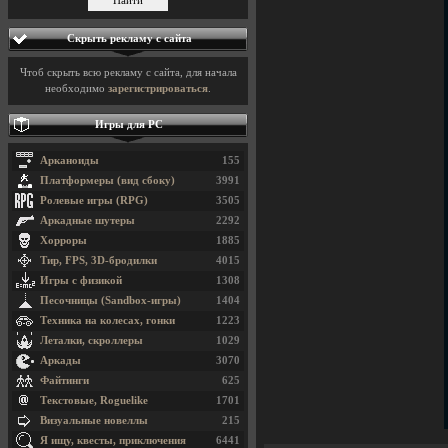
Скрыть рекламу с сайта
Чтоб скрыть всю рекламу с сайта, для начала
необходимо
зарегистрироваться
.
Игры для PC
Арканоиды
155
Платформеры (вид сбоку)
3991
Ролевые игры (RPG)
3505
Аркадные шутеры
2292
Хорроры
1885
Тир, FPS, 3D-бродилки
4015
Игры с физикой
1308
Песочницы (Sandbox-игры)
1404
Техника на колесах, гонки
1223
Леталки, скроллеры
1029
Аркады
3070
Файтинги
625
Текстовые, Roguelike
1701
Визуальные новеллы
215
Я ищу, квесты, приключения
6441