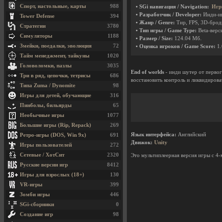
Спорт, настольные, карты
988
• SGi навигация / Navigation:
Игр
• Разработчик / Developer:
Инди-и
Tower Defense
394
• Жанр / Genre:
Тир, FPS, 3D-бро
Стратегии
3780
• Тип игры / Game Type:
Beta-верси
Симуляторы
1188
• Размер / Size:
124.04 Мб.
Змейки, поедалки, эволюция
72
• Оценка игроков / Game Score:
1.
Тайм менеджмент, тайкуны
1020
Головоломки, пазлы
3035
End of worlds
- инди шутер от первог
Три в ряд, цепочки, тетрисы
686
восстановить контроль и ликвидиров
Типа Zuma / Dynomite
98
Игры для детей, обучающие
316
Пинболы, бильярды
65
Необычные игры
1077
Большие игры (Rip, Repack)
269
Язык интерфейса:
Английский
Ретро-игры (DOS, Win 9x)
691
Движок:
Unity
Игры пользователей
272
Сетевые / ХотСит
2320
Это мультиплеерная версия игры с 4
Русские версии игр
8412
Игры для взрослых (18+)
130
VR-игры
399
Зомби игры
446
SGi-сборники
0
Создание игр
98