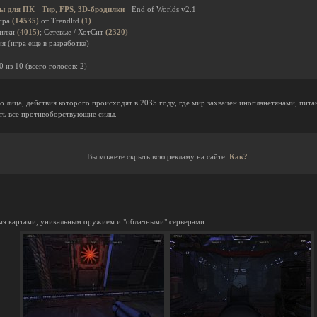
ы для ПК
Тир, FPS, 3D-бродилки
End of Worlds v2.1
гра
(14535)
от Trendltd
(1)
дилки
(4015)
; Сетевые / ХотСит
(2320)
я (игра еще в разработке)
0
из
10
(всего голосов:
2
)
о лица, действия которого происходят в 2035 году, где мир захвачен инопланетянами, пит
ать все противоборствующие силы.
Вы можете скрыть всю рекламу на сайте.
Как?
-мя картами, уникальным оружием и "облачными" серверами.