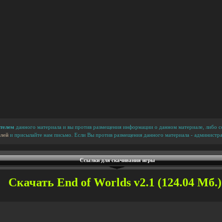
телем
данного материала и вы против размещения информации о данном материале, либо сс
лей
и присылайте нам письмо. Если Вы против размещения данного материала - администра
Ссылки для скачивания игры
Скачать End of Worlds v2.1 (124.04 Мб.)