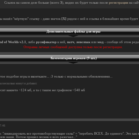
Ссылок на самом деле больше (всего
3
), видно их будет только после
регистрации
на сай
ты нашёл "мёртвую" ссылку - дави значок
[X]
рядом с ней и ссылка в ближайшее время будет 
Дополнительные файлы для игры
nd of Worlds v2.1
, либо
русификатор
к ней,
патч
,
левелпак
или
мод
- сообщи об этом редак
Отправка личных сообщений доступна только после регистрации.
Комментарии игроков (9 шт.)
тое подобие игры в вконткакте... :З только с нормальными обновлениями...
л несколько минут и добавил:
есит какието ~124 мб, а та с таким же графоном ~540 мб
37:46
 "ликвидировать все противоборствующие силы" = "перебить ВСЕХ. До единого". Это как в 
яли наши. Потом пришел лесник и всех разогнал..."