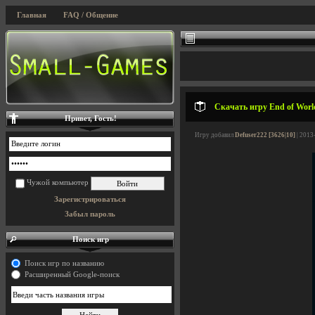
Главная
FAQ / Общение
Скачать игру End of World
Привет, Гость!
Игру добавил
Defuser222 [3626|10]
| 2013
Чужой компьютер
Зарегистрироваться
Забыл пароль
Поиск игр
Поиск игр по названию
Расширенный Google-поиск