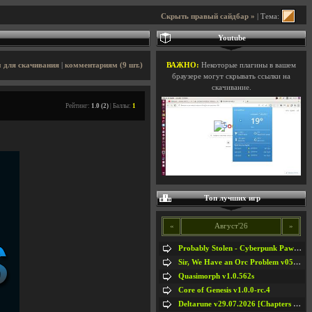
Скрыть правый сайдбар »
| Тема:
Youtube
 для скачивания
|
комментариям (9 шт.)
ВАЖНО:
Некоторые плагины в вашем
браузере могут скрывать ссылки на
скачивание.
Рейтинг:
1.0 (2)
| Баллы:
1
Топ лучших игр
«
Август'26
»
Probably Stolen - Cyberpunk Pawnshop Simulator v048c [Playtest]
Sir, We Have an Orc Problem v05.08.2026
Quasimorph v1.0.562s
Core of Genesis v1.0.0-rc.4
Deltarune v29.07.2026 [Chapters 1-5] / + RUS [Chapters 1-5]