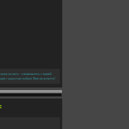
ылок на него - ознакомьтесь с нашей
ция с радостью пойдет Вам на встречу!
: