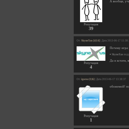
А вообще, учи
Репутация
39
От:
SkyneXus [4|14]
| Дата 2013-06-17 15:38
Почему игра 
•
SkyneXus
поду
Да и кстати, 
Репутация
4
От:
igoroz [1|6]
| Дата 2013-06-17 13:38:37
обожемой! пои
Репутация
1