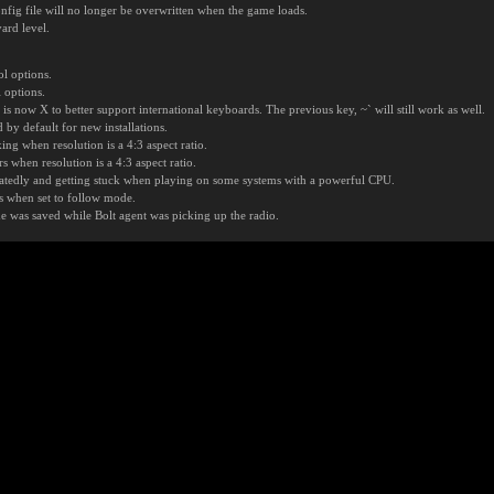
nfig file will no longer be overwritten when the game loads.
ard level.
ol options.
 options.
 is now X to better support international keyboards. The previous key, ~` will still work as well.
 by default for new installations.
ng when resolution is a 4:3 aspect ratio.
s when resolution is a 4:3 aspect ratio.
peatedly and getting stuck when playing on some systems with a powerful CPU.
ys when set to follow mode.
e was saved while Bolt agent was picking up the radio.