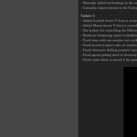
- Manually added keybindings in the co
- Gameplay improvements in the Trainy
Update 1:
- Added Joystick Invert Y-Axis to contr
- Added Mouse Invert Y-Axis to control
- The hotkey for controlling the Officer
- Hardware Instancing option is disabled
- Fixed issue with one monitor not worki
- Fixed incorrect aspect ratio on monitor
- Fixed characters shifting position re
- Fixed agents getting stuck in doorwa
- Fixed crash which occurred if the gam