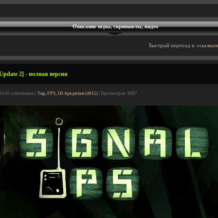
Описание игры, скриншоты, видео
Быстрый переход к:
ссылкам
Update 2] - полная версия
04-05 (обновлено) |
Тир, FPS, 3D-бродилки (4015)
| Просмотров: 8687