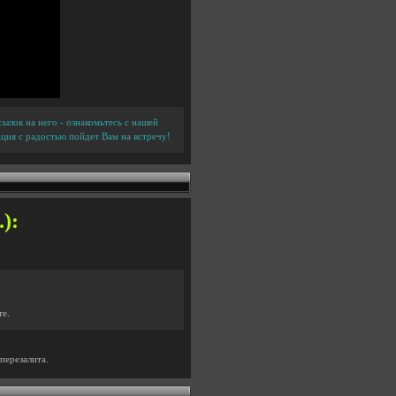
ылок на него - ознакомьтесь с нашей
ция с радостью пойдет Вам на встречу!
):
те.
перезалита.