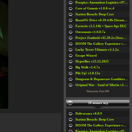
Prospice: Anomalous Logistics v97 [Playtest]
Core of Genesis v1.0.0-rc.4
Station Breach: Deep Core
BeamNG Drive v0.39.4.0b [Steam Early Access]
Factorio v2.1.14b + Space Age DLC
Ostranauts v1.0.0.7a
Project Zomboid v42.20.2a [Steam Early Access]
DOOM The Gallery Experience v1.4.2
Lucky Tower Ultimate v1.1.2a
Escape Wizard
HyperBox v25.12.2025
Big Walk v1.4.7a
Pile Up! v1.0.12a
Dungeons & Degenerate Gamblers v2.0.2a
Original War - Sand of Siberia v1.6.30
Показать Топ-100
10 новых игр
Deliverance v0.0.9
Station Breach: Deep Core
DOOM The Gallery Experience v1.4.2
Prospice: Anomalous Logistics v97 [Playtest]