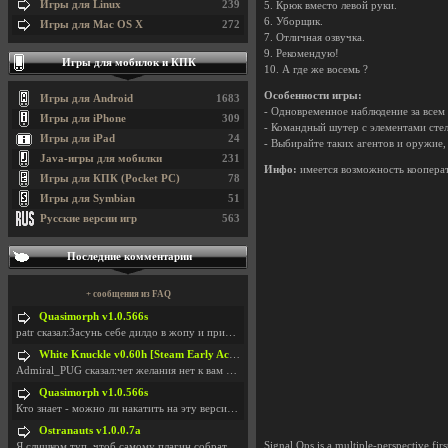
Игры для Linux
239
5. Крюк вместо левой руки.
6. Уборщик.
Игры для Mac OS X
272
7. Отличная озвучка.
9. Рекомендую!
Игры для мобилок и КПК
10. А где же восемь ?
Особенности игры:
Игры для Android
1683
- Одновременное наблюдение за всем 
Игры для iPhone
309
- Командный шутер с элементами сте
Игры для iPad
24
- Выбирайте таких агентов и оружие
Java-игры для мобилки
231
Инфо:
имеется возможность кооперат
Игры для КПК (Pocket PC)
78
Игры для Symbian
51
Русские версии игр
563
Последние комментарии
+ сообщения из FAQ
Quasimorph v1.0.566s
patr сказал:Засунь себе дилдо в жопу и пришли фотк
White Knuckle v0.60h [Steam Early Access]
Admiral_PUG сказал:чет желания нет к вам сюда захо
Quasimorph v1.0.566s
Кто знает - можно ли накатить на эту версию моды?
Ostranauts v1.0.0.7a
Signal Ops is a multiple-perspective fi
Я слишком туп, чтоб самому плагин собрать. И что-т