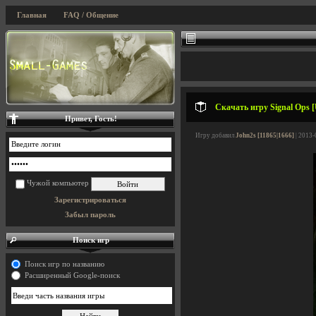
Главная
FAQ / Общение
Скачать игру Signal Ops [
Привет, Гость!
Игру добавил
John2s [11865|1666]
| 2013-
Чужой компьютер
Зарегистрироваться
Забыл пароль
Поиск игр
Поиск игр по названию
Расширенный Google-поиск