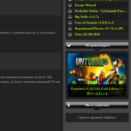
Escape Wizard
Probably Stolen - Cyberpunk Pawnshop Simulator v048c [Playtest]
Big Walk v1.4.7a
Core of Genesis v1.0.0-rc.4
Roguebound Pirates v0.7.0.1a [Playtest]
креты, устранять врагов, и устраивать
Osta v01.08.2026
SGi рекомендует
руппа правительственных агентов. Мы
станец, да будет повешен неверный! В имя
Unturned v3.26.3.0a Gold Edition / +
RUS v3.22.1.0
Мы в социалках
Скрыть правый сайдбар »