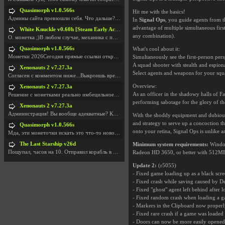
Quasimorph v1.0.566s
Hit me with the basics!
Админы сайта превзошли себя. Что дальше? Засунь се
In
Signal Ops
, you guide agents from th
advantage of multiple simultaneous firs
White Knuckle v0.60h [Steam Early Access]
any combination).
О. монетка ;)В любом случае, механика с поиском мо
Quasimorph v1.0.566s
What's cool about it:
Монетки 2026Сегодня прямые ссылки открываются посл
Simultaneously see the first-person per
A squad shooter with stealth and espiona
Xenonauts 2 v7.27.3a
Select agents and weapons for your squa
Согласен с комментом ниже...Выкроишь время чтобы з
Overview:
Xenonauts 2 v7.27.3a
As an officer in the shadowy halls of Fa
Решение с монетками реально имбецильное. Как сдела
performing sabotage for the glory of t
Xenonauts 2 v7.27.3a
Администрация! Вы вообще адекватные? Какие монетки
With the shoddy equipment and dubiousl
and strategy to serve up a concoction th
Quasimorph v1.0.566s
onto your retina, Signal Ops is unlike 
Мда, эти монеточки искать это что-то новое в сфере
The Last Starship v26d
Minimum system requirements:
Window
Пощупал, часов на 10. Отправил корабль в другую Га
Radeon HD 3650, or better with 512
Update 2:
(r5055)
- Fixed game loading up as a black scre
- Fixed crash while saving caused by 
- Fixed "ghost" agent left behind after l
- Fixed random crash when loading a ga
- Markers in the Clipboard now properly
- Fixed rare crash if a game was loaded 
- Doors can now be more easily opened 