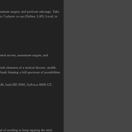
sassinate targets, and perform sabotage. Take
 or 3-player co-op (Online, LAN, Local, in
eal secrets, assassinate targets, and
nds elements of a tactical shooter, stealth,
bank blasting a full spectrum of possibilities
RAM, Intel HD 3000, GeForce 8600 GT,
d of needing to keep tapping the stick.