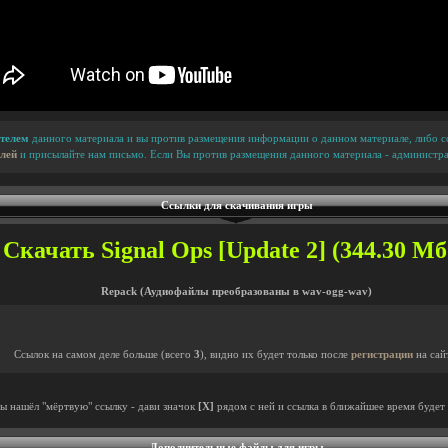
телем
данного материала и вы против размещения информации о данном материале, либо сс
лей
и присылайте нам письмо. Если Вы против размещения данного материала - администра
Ссылки для скачивания игры
Скачать Signal Ops [Update 2] (344.30 Мб.
Repack (Аудиофайлы преобразованы в wav-ogg-wav)
Ссылок на самом деле больше (всего
3
), видно их будет только после
регистрации
на сай
ты нашёл "мёртвую" ссылку - дави значок
[X]
рядом с ней и ссылка в ближайшее время будет 
Дополнительные файлы для игры