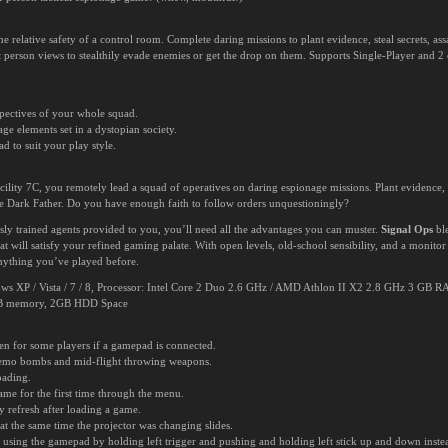
e relative safety of a control room. Complete daring missions to plant evidence, steal secrets, as
t person views to stealthily evade enemies or get the drop on them. Supports Single-Player and 2
spectives of your whole squad.
ge elements set in a dystopian society.
d to suit your play style.
cility 7C, you remotely lead a squad of operatives on daring espionage missions. Plant evidence, st
he Dark Father. Do you have enough faith to follow orders unquestioningly?
y trained agents provided to you, you’ll need all the advantages you can muster.
Signal Ops
ble
at will satisfy your refined gaming palate. With open levels, old-school sensibility, and a monitor 
anything you’ve played before.
s XP / Vista / 7 / 8, Processor: Intel Core 2 Duo 2.6 GHz / AMD Athlon II X2 2.8 GHz 3 GB 
MB memory, 2GB HDD Space
en for some players if a gamepad is connected.
Demo bombs and mid-flight throwing weapons.
oading.
me for the first time through the menu.
 refresh after loading a game.
at the same time the projector was changing slides.
using the gamepad by holding left trigger and pushing and holding left stick up and down instea