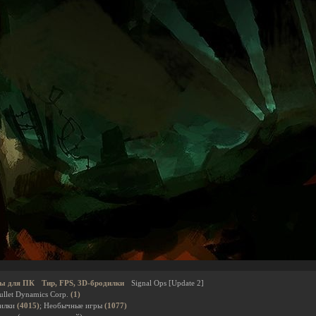
ы для ПК
Тир, FPS, 3D-бродилки
Signal Ops [Update 2]
ullet Dynamics Corp.
(1)
дилки
(4015)
; Необычные игры
(1077)