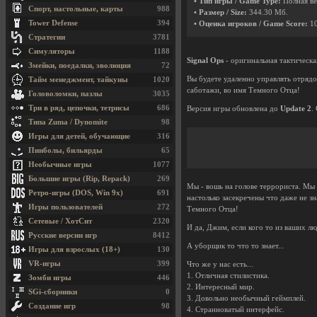
• Тип игры / Game Type:
Полная ве
Спорт, настольные, карты
988
• Размер / Size:
344.30 Мб.
Tower Defense
394
• Оценка игроков / Game Score:
1
Стратегии
3781
Симуляторы
1188
Signal Ops
- оригинальная тактическа
Змейки, поедалки, эволюция
72
Вы будете удаленно управлять отрядо
Тайм менеджмент, тайкуны
1020
саботажи, во имя Темного Отца!
Головоломки, пазлы
3035
Три в ряд, цепочки, тетрисы
686
Версия игры обновлена до
Update 2
.
Типа Zuma / Dynomite
98
Игры для детей, обучающие
316
Пинболы, бильярды
65
Необычные игры
1077
Большие игры (Rip, Repack)
269
Мы - вошь на голове террориста. Мы 
Ретро-игры (DOS, Win 9x)
691
настолько засекречены что даже не з
Игры пользователей
272
Темного Отца!
Сетевые / ХотСит
2320
И да, Джим, если кого то из ваших л
Русские версии игр
8412
А уборщик то что то знает...
Игры для взрослых (18+)
130
VR-игры
399
Что же у нас есть...
1. Отличная стилистика.
Зомби игры
446
2. Интересный мир.
SGi-сборники
0
3. Довольно необычный геймплей.
Создание игр
98
4. Странноватый интерфейс.