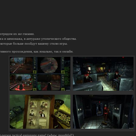
отрядом их же глазами.
лса и шпионажа, в антураже утопического общества.
, которые больше поойдут вашему стилю игры.
ивного прохождения, как локально, так и онлайн.
rst-person tactical espionage game! (whew, mouthful!)