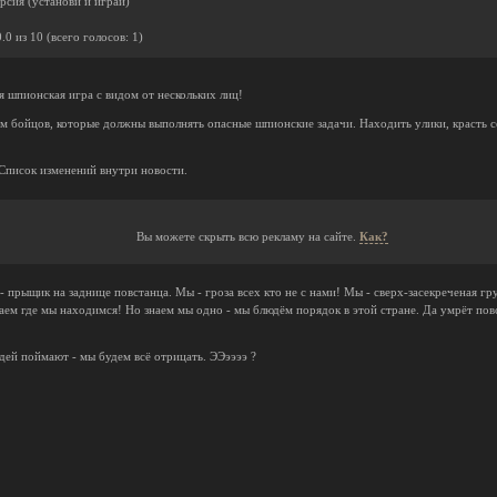
рсия (установи и играй)
0.0
из
10
(всего голосов:
1
)
я шпионская игра с видом от нескольких лиц!
м бойцов, которые должны выполнять опасные шпионские задачи. Находить улики, красть се
 Список изменений внутри новости.
Вы можете скрыть всю рекламу на сайте.
Как?
- прыщик на заднице повстанца. Мы - гроза всех кто не с нами! Мы - сверх-засекреченая г
наем где мы находимся! Но знаем мы одно - мы блюдём порядок в этой стране. Да умрёт пов
юдей поймают - мы будем всё отрицать. ЭЭээээ ?