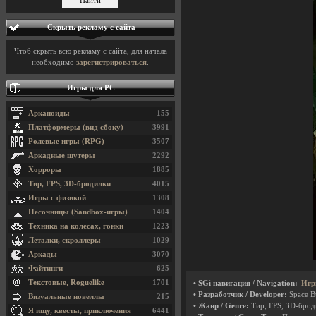
Скрыть рекламу с сайта
Чтоб скрыть всю рекламу с сайта, для начала
необходимо
зарегистрироваться
.
Игры для PC
Арканоиды
155
Платформеры (вид сбоку)
3991
Ролевые игры (RPG)
3507
Аркадные шутеры
2292
Хорроры
1885
Тир, FPS, 3D-бродилки
4015
Игры с физикой
1308
Песочницы (Sandbox-игры)
1404
Техника на колесах, гонки
1223
Леталки, скроллеры
1029
Аркады
3070
Файтинги
625
Текстовые, Roguelike
1701
• SGi навигация / Navigation:
Игр
• Разработчик / Developer:
Space B
Визуальные новеллы
215
• Жанр / Genre:
Тир, FPS, 3D-бро
Я ищу, квесты, приключения
6441