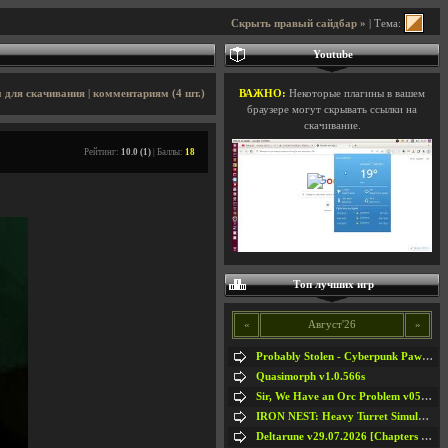
Скрыть правый сайдбар »
| Тема:
Youtube
 для скачивания
|
комментариям (4 шт.)
ВАЖНО:
Некоторые плагины в вашем
браузере могут скрывать ссылки на
скачивание.
Рейтинг:
10.0 (1)
| Баллы:
18
Топ лучших игр
«
Август'26
»
Probably Stolen - Cyberpunk Pawnshop Simulator v048c [Playtest]
Quasimorph v1.0.566s
Sir, We Have an Orc Problem v05.08.2026
IRON NEST: Heavy Turret Simulator v1.0a
Deltarune v29.07.2026 [Chapters 1-5] / + RUS [Chapters 1-5]