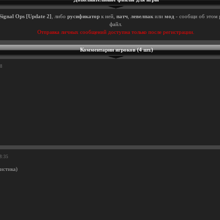
Signal Ops [Update 2]
, либо
русификатор
к ней,
патч
,
левелпак
или
мод
- сообщи об этом 
файл.
Отправка личных сообщений доступна только после регистрации.
Комментарии игроков (4 шт.)
38
28:35
истика)