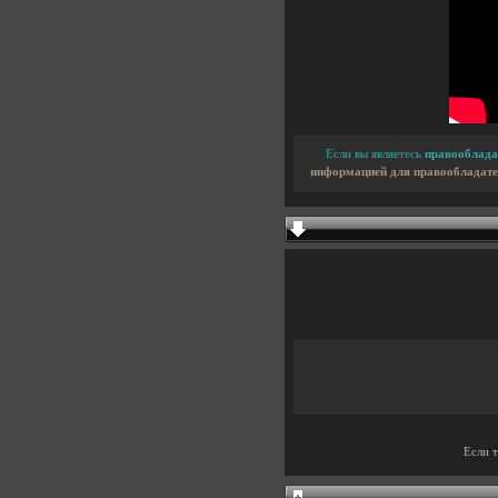
Если вы являетесь
правооблада
информацией для правообладате
Если 