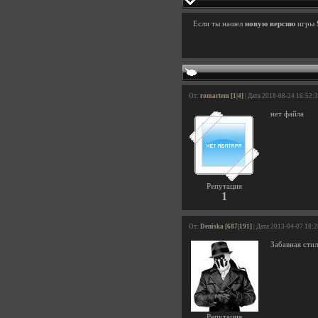
Если ты нашел
новую версию
игры
От:
romartem [1|4]
| Дата 2018-08-24 16:52:
нет файла
Репутация
1
От:
Deniska [687|191]
| Дата 2013-04-07 18:
Забавная стил
Репутация